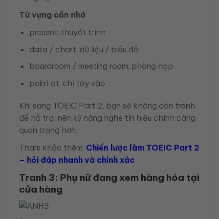
Từ vựng cần nhớ
present: thuyết trình
data / chart: dữ liệu / biểu đồ
boardroom / meeting room: phòng họp
point at: chỉ tay vào
Khi sang TOEIC Part 2, bạn sẽ không còn tranh
để hỗ trợ, nên kỹ năng nghe tín hiệu chính càng
quan trọng hơn.
Tham khảo thêm:
Chiến lược làm TOEIC Part 2
– hỏi đáp nhanh và chính xác
Tranh 3: Phụ nữ đang xem hàng hóa tại
cửa hàng