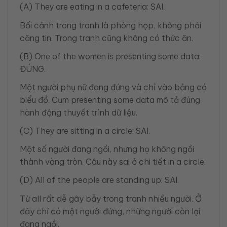
(A) They are eating in a cafeteria: SAI.
Bối cảnh trong tranh là phòng họp, không phải
căng tin. Trong tranh cũng không có thức ăn.
(B) One of the women is presenting some data:
ĐÚNG.
Một người phụ nữ đang đứng và chỉ vào bảng có
biểu đồ. Cụm presenting some data mô tả đúng
hành động thuyết trình dữ liệu.
(C) They are sitting in a circle: SAI.
Một số người đang ngồi, nhưng họ không ngồi
thành vòng tròn. Câu này sai ở chi tiết in a circle.
(D) All of the people are standing up: SAI.
Từ all rất dễ gây bẫy trong tranh nhiều người. Ở
đây chỉ có một người đứng, những người còn lại
đang ngồi.