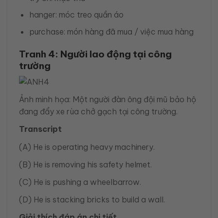
hanger: móc treo quần áo
purchase: món hàng đã mua / việc mua hàng
Tranh 4: Người lao động tại công
trường
Ảnh minh họa: Một người đàn ông đội mũ bảo hộ
đang đẩy xe rùa chở gạch tại công trường.
Transcript
(A) He is operating heavy machinery.
(B) He is removing his safety helmet.
(C) He is pushing a wheelbarrow.
(D) He is stacking bricks to build a wall.
Giải thích đáp án chi tiết