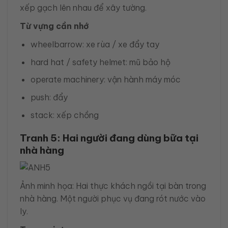
xếp gạch lên nhau để xây tường.
Từ vựng cần nhớ
wheelbarrow: xe rùa / xe đẩy tay
hard hat / safety helmet: mũ bảo hộ
operate machinery: vận hành máy móc
push: đẩy
stack: xếp chồng
Tranh 5: Hai người đang dùng bữa tại
nhà hàng
Ảnh minh họa: Hai thực khách ngồi tại bàn trong
nhà hàng. Một người phục vụ đang rót nước vào
ly.