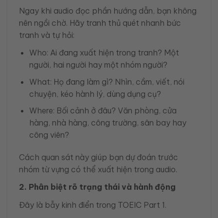
Ngay khi audio đọc phần hướng dẫn, bạn không
nên ngồi chờ. Hãy tranh thủ quét nhanh bức
tranh và tự hỏi:
Who: Ai đang xuất hiện trong tranh? Một
người, hai người hay một nhóm người?
What: Họ đang làm gì? Nhìn, cầm, viết, nói
chuyện, kéo hành lý, dùng dụng cụ?
Where: Bối cảnh ở đâu? Văn phòng, cửa
hàng, nhà hàng, công trường, sân bay hay
công viên?
Cách quan sát này giúp bạn dự đoán trước
nhóm từ vựng có thể xuất hiện trong audio.
2. Phân biệt rõ trạng thái và hành động
Đây là bẫy kinh điển trong TOEIC Part 1.