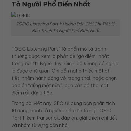
Tả Người Phổ Biến Nhất
TOEIC Listening Part 1: Hướng Dẫn Giải Chi Tiết 10
Bức Tranh Tả Người Phổ Biến Nhất
TOEIC Listening Part 1 là phần mô tả tranh,
thường được xem là phần dễ “gỡ điểm” nhất
trong bài thi Nghe. Tuy nhiên, dễ không có nghĩa
là được chủ quan. Chỉ cần nghe thiếu một chi
tiết, nhầm hành động với trạng thái, hoặc chọn
đáp án “đúng một nửa”, bạn vẫn có thể mất
điểm rất đáng tiếc.
Trong bài viết này, SEC sẽ cùng bạn phân tích
10 dạng tranh tả người phổ biến trong TOEIC
Part 1, kèm transcript, đáp án, giải thích chi tiết
và nhóm từ vựng cần nhớ.