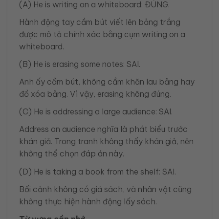
(A) He is writing on a whiteboard: ĐÚNG.
Hành động tay cầm bút viết lên bảng trắng
được mô tả chính xác bằng cụm writing on a
whiteboard.
(B) He is erasing some notes: SAI.
Anh ấy cầm bút, không cầm khăn lau bảng hay
đồ xóa bảng. Vì vậy, erasing không đúng.
(C) He is addressing a large audience: SAI.
Address an audience nghĩa là phát biểu trước
khán giả. Trong tranh không thấy khán giả, nên
không thể chọn đáp án này.
(D) He is taking a book from the shelf: SAI.
Bối cảnh không có giá sách, và nhân vật cũng
không thực hiện hành động lấy sách.