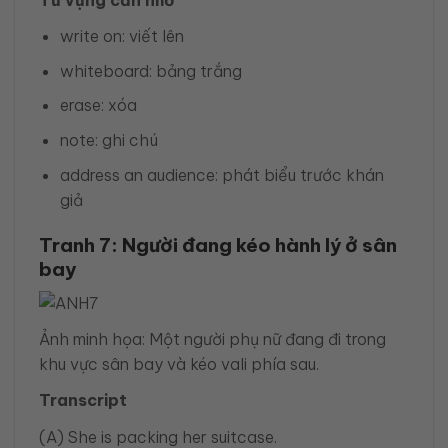
Từ vựng cần nhớ
write on: viết lên
whiteboard: bảng trắng
erase: xóa
note: ghi chú
address an audience: phát biểu trước khán
giả
Tranh 7: Người đang kéo hành lý ở sân
bay
Ảnh minh họa: Một người phụ nữ đang đi trong
khu vực sân bay và kéo vali phía sau.
Transcript
(A) She is packing her suitcase.