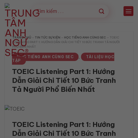
Bỏ
qua
nội
dung
TRANG CHỦ
—
TIN TỨC SỰ KIỆN
—
HỌC TIẾNG ANH CÙNG SEC
—
TOEIC
LISTENING PART 1: HƯỚNG DẪN GIẢI CHI TIẾT 10 BỨC TRANH TẢ NGƯỜI
PHỔ BIẾN NHẤT
HỌC TIẾNG ANH CÙNG SEC
TÀI LIỆU HỌC
,
TẬP
TOEIC Listening Part 1: Hướng
Dẫn Giải Chi Tiết 10 Bức Tranh
Tả Người Phổ Biến Nhất
TOEIC Listening Part 1: Hướng
Dẫn Giải Chi Tiết 10 Bức Tranh