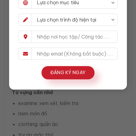
Cô ấy chỉ đang cầm áo lên xem, chưa mặc thử.
Ngoài ra, vật trong tay là shirt, không phải dress.
(C) She is examining an item of clothing: ĐÚNG.
Examine nghĩa là xem xét, kiểm tra kỹ. Cụm an
item of clothing là cách nói chung an toàn, phù
hợp khi không cần gọi chính xác loại quần áo.
(D) She is putting the shirt on a hanger: SAI.
ĐĂNG KÝ NGAY
Cô ấy đang cầm áo ra để xem, không phải đang
treo áo lên móc.
Từ vựng cần nhớ
examine: xem xét, kiểm tra
item: món đồ
clothing: quần áo
try on: mặc thử