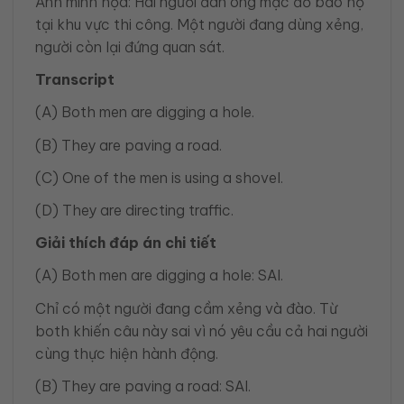
Ảnh minh họa: Hai người đàn ông mặc đồ bảo hộ
tại khu vực thi công. Một người đang dùng xẻng,
người còn lại đứng quan sát.
Transcript
(A) Both men are digging a hole.
(B) They are paving a road.
(C) One of the men is using a shovel.
(D) They are directing traffic.
Giải thích đáp án chi tiết
(A) Both men are digging a hole: SAI.
Chỉ có một người đang cầm xẻng và đào. Từ
both khiến câu này sai vì nó yêu cầu cả hai người
cùng thực hiện hành động.
(B) They are paving a road: SAI.