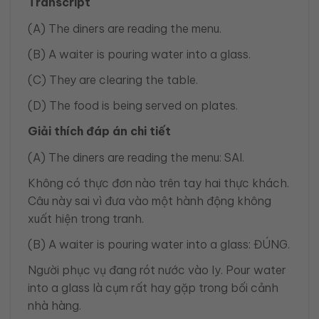
Transcript
(A) The diners are reading the menu.
(B) A waiter is pouring water into a glass.
(C) They are clearing the table.
(D) The food is being served on plates.
Giải thích đáp án chi tiết
(A) The diners are reading the menu: SAI.
Không có thực đơn nào trên tay hai thực khách.
Câu này sai vì đưa vào một hành động không
xuất hiện trong tranh.
(B) A waiter is pouring water into a glass: ĐÚNG.
Người phục vụ đang rót nước vào ly. Pour water
into a glass là cụm rất hay gặp trong bối cảnh
nhà hàng.