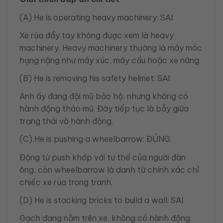
(A) He is operating heavy machinery: SAI.
Xe rùa đẩy tay không được xem là heavy
machinery. Heavy machinery thường là máy móc
hạng nặng như máy xúc, máy cẩu hoặc xe nâng.
(B) He is removing his safety helmet: SAI.
Anh ấy đang đội mũ bảo hộ, nhưng không có
hành động tháo mũ. Đây tiếp tục là bẫy giữa
trạng thái và hành động.
(C) He is pushing a wheelbarrow: ĐÚNG.
Động từ push khớp với tư thế của người đàn
ông, còn wheelbarrow là danh từ chính xác chỉ
chiếc xe rùa trong tranh.
(D) He is stacking bricks to build a wall: SAI.
Gạch đang nằm trên xe, không có hành động