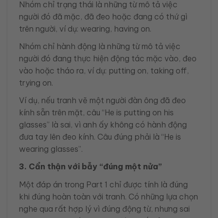
Nhóm chỉ trạng thái là những từ mô tả việc
người đó đã mặc, đã đeo hoặc đang có thứ gì
trên người, ví dụ: wearing, having on.
Nhóm chỉ hành động là những từ mô tả việc
người đó đang thực hiện động tác mặc vào, đeo
vào hoặc tháo ra, ví dụ: putting on, taking off,
trying on.
Ví dụ, nếu tranh vẽ một người đàn ông đã đeo
kính sẵn trên mặt, câu “He is putting on his
glasses” là sai, vì anh ấy không có hành động
đưa tay lên đeo kính. Câu đúng phải là “He is
wearing glasses”.
3. Cẩn thận với bẫy “đúng một nửa”
Một đáp án trong Part 1 chỉ được tính là đúng
khi đúng hoàn toàn với tranh. Có những lựa chọn
nghe qua rất hợp lý vì đúng động từ, nhưng sai