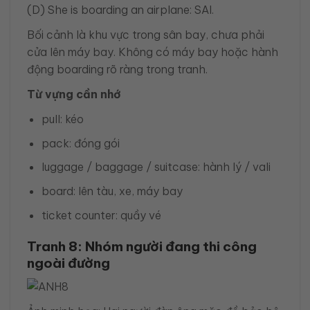
(D) She is boarding an airplane: SAI.
Bối cảnh là khu vực trong sân bay, chưa phải
cửa lên máy bay. Không có máy bay hoặc hành
động boarding rõ ràng trong tranh.
Từ vựng cần nhớ
pull: kéo
pack: đóng gói
luggage / baggage / suitcase: hành lý / vali
board: lên tàu, xe, máy bay
ticket counter: quầy vé
Tranh 8: Nhóm người đang thi công
ngoài đường