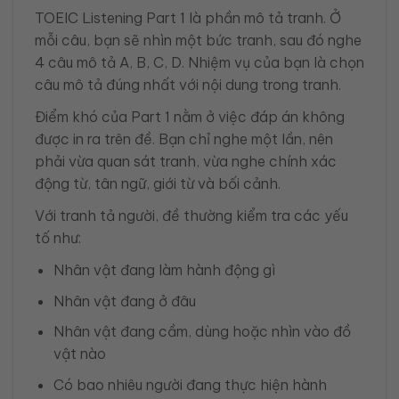
TOEIC Listening Part 1 là phần mô tả tranh. Ở
mỗi câu, bạn sẽ nhìn một bức tranh, sau đó nghe
4 câu mô tả A, B, C, D. Nhiệm vụ của bạn là chọn
câu mô tả đúng nhất với nội dung trong tranh.
Điểm khó của Part 1 nằm ở việc đáp án không
được in ra trên đề. Bạn chỉ nghe một lần, nên
phải vừa quan sát tranh, vừa nghe chính xác
động từ, tân ngữ, giới từ và bối cảnh.
Với tranh tả người, đề thường kiểm tra các yếu
tố như:
Nhân vật đang làm hành động gì
Nhân vật đang ở đâu
Nhân vật đang cầm, dùng hoặc nhìn vào đồ
vật nào
Có bao nhiêu người đang thực hiện hành