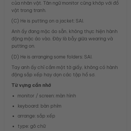
của nhân vật. Tân ngữ monitor cũng khớp với đồ
vật trong tranh.
(C) He is putting on a jacket: SAI.
Anh ấy đang mặc áo sẵn, không thực hiện hành
động mặc áo vào. Đây là bẫy giữa wearing và
putting on.
(D) He is arranging some folders: SAI.
Tay anh ấy chỉ cầm một tờ giấy, không có hành
động sắp xếp hay dọn các tập hồ sơ.
Từ vựng cần nhớ
monitor / screen: màn hình
keyboard: bàn phím
arrange: sắp xếp
type: gõ chữ