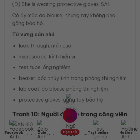
(D) She is wearing protective gloves: SAI.
Cô ấy mặc áo blouse, nhưng tay không đeo
găng bảo hộ.
Từ vựng cần nhớ
look through: nhìn qua
microscope: kính hiển vi
test tube: ống nghiệm
beaker: cốc thủy tinh trong phòng thí nghiệm
lab coat: áo blouse phòng thí nghiệm
protective gloves: găng tay bảo hộ
Tranh 10: Người đi dạo trong công viên
Học thử
Facebook
Zalo
Test online
Hotline
Ảnh minh họa: Hai người đang đi bộ cạnh nhau