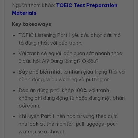
Nguồn tham khảo:
TOEIC Test Preparation
Materials
Key takeaways
TOEIC Listening Part 1 yêu cầu chọn câu mô
tả đúng nhất với bức tranh.
Với tranh có người, cần quan sát nhanh theo
3 câu hỏi: Ai? Đang làm gì? Ở đâu?
Bẫy phổ biến nhất là nhầm giữa trạng thái và
hành động, ví dụ wearing và putting on.
Đáp án đúng phải khớp 100% với tranh,
không chỉ đúng động từ hoặc đúng một phần
bối cảnh.
Khi luyện Part 1, nên học từ vựng theo cụm
như look at the monitor, pull luggage, pour
water, use a shovel.