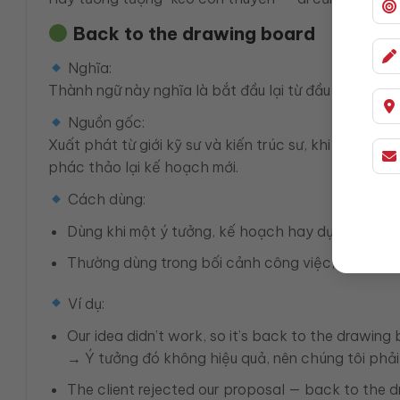
Back to the drawing board
Nghĩa:
Thành ngữ này nghĩa là bắt đầu lại từ đầu sau khi 
Nguồn gốc:
Xuất phát từ giới kỹ sư và kiến trúc sư, khi một bản
phác thảo lại kế hoạch mới.
Cách dùng:
Dùng khi một ý tưởng, kế hoạch hay dự án không
Thường dùng trong bối cảnh công việc, sáng tạo
Ví dụ:
Our idea didn’t work, so it’s back to the drawing 
→ Ý tưởng đó không hiệu quả, nên chúng tôi phải 
The client rejected our proposal — back to the 