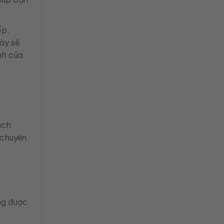
ếp,
này sẽ
Anh của
ách
 chuyên
ờng được