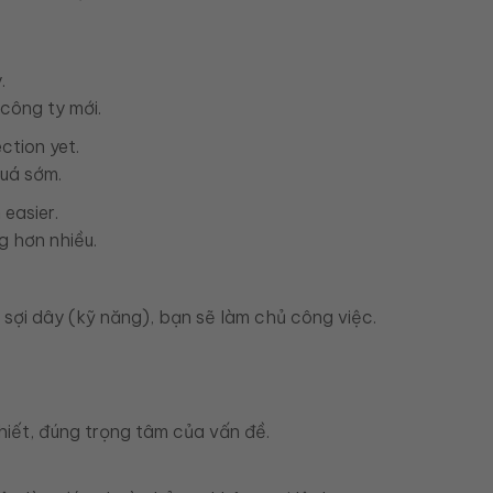
.
công ty mới.
ection yet.
uá sớm.
easier.
g hơn nhiều.
sợi dây (kỹ năng), bạn sẽ làm chủ công việc.
hiết, đúng trọng tâm của vấn đề.