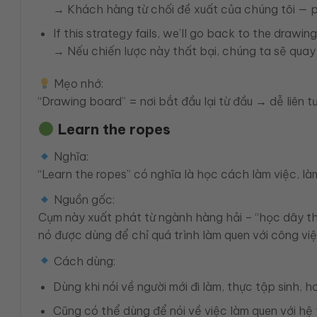
→ Khách hàng từ chối đề xuất của chúng tôi — phả
If this strategy fails, we’ll go back to the drawin
→ Nếu chiến lược này thất bại, chúng ta sẽ quay 
Mẹo nhớ:
“Drawing board” = nơi bắt đầu lại từ đầu → dễ liên t
Learn the ropes
Nghĩa:
“Learn the ropes” có nghĩa là học cách làm việc, làm
Nguồn gốc:
Cụm này xuất phát từ ngành hàng hải – “học dây th
nó được dùng để chỉ quá trình làm quen với công việ
Cách dùng:
Dùng khi nói về người mới đi làm, thực tập sinh, 
Cũng có thể dùng để nói về việc làm quen với hệ 