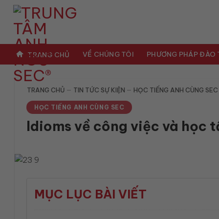
Bỏ
qua
nội
dung
VỀ CHÚNG TÔI
PHƯƠNG PHÁP ĐÀO
TRANG CHỦ
TRANG CHỦ
—
TIN TỨC SỰ KIỆN
—
HỌC TIẾNG ANH CÙNG SEC
HỌC TIẾNG ANH CÙNG SEC
Idioms về công việc và học 
MỤC LỤC BÀI VIẾT