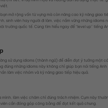
viết.
 bạn mở rộng vốn từ vựng mà còn nâng cao kỹ năng giao ti
nh, sinh viên hay người đi làm, việc nắm vững những idioms 
môi trường quốc tế. Cùng tìm hiểu ngay để “level up” tiếng 
hường sử dụng idioms (thành ngữ) để diễn đạt ý tưởng một c
ùng đúng những idioms này không chỉ giúp bạn nói tiếng Anh
thần làm việc nhóm và kỹ năng giao tiếp hiệu quả.
của mình, làm việc chăm chỉ đúng trách nhiệm. Cụm này thư
h viên cần đóng góp công bằng để đạt kết quả chung.