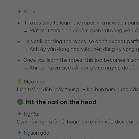
Ví dụ:
It takes time to learn the ropes in a new company
→ Mất một thời gian để làm quen với công việc ở 
He’s still learning the ropes, so don’t expect perf
→ Anh ấy vẫn đang học việc, nên đừng kỳ vọng q
Once you learn the ropes, this job becomes much 
→ Khi bạn quen việc rồi, công việc này sẽ dễ dàn
Mẹo nhớ:
Liên tưởng đến “dây thừng” – khi bạn nắm được các 
Hit the nail on the head
Nghĩa:
Cụm này nghĩa là nói hoặc làm chính xác điều cần t
Nguồn gốc: