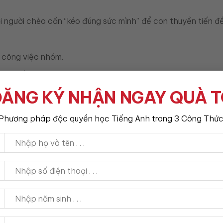
 người chèo cần “kéo đúng sức mình” để con thuyền tiến đề
 công việc nhóm.
cáo nhóm.
ĂNG KÝ NHẬN NGAY QUÀ 
if we want to succeed.
Phương pháp độc quyền học Tiếng Anh trong 3 Công Thức
nhiệm nếu muốn thành công.
behind.
ị chậm tiến độ.
ne respects her.
 đều tôn trọng cô ấy.
p sức thì thuyền mới đi được.