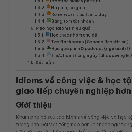
Practice makes perfect
No pain, no gain
Rome wasn’t built in a day
Bảng tóm tắt nhanh
Mẹo học idioms hiệu quả
Học theo nhóm chủ đề
Tạo flashcards (Spaced Repetition)
Học qua phim & podcast (ngữ cảnh th
Thực hành hằng ngày (Shadowing & J
Kết luận
Idioms về công việc & học t
giao tiếp chuyên nghiệp hơn
Giới thiệu
Khám phá bộ sưu tập Idioms về công việc và học tập
tượng hơn. Bài viết tổng hợp hơn 15 thành ngữ tiến
việc và học tập hằng ngày. Mỗi idiom đều có giải ng