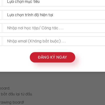
thất bại hoặc gặp vấn đề trong kế hoạch.
 thiết kế (drawing board) thất bại, họ phải “quay lại bảng v
ĐĂNG KÝ NGAY
 thành công.
 hoặc kinh doanh.
board.
bắt đầu lại từ đầu.
drawing board!