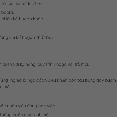
i làm lại từ đầu thôi!
g board.
lại lên kế hoạch khác.
ưởng khi kế hoạch thất bại.
 quen với kỹ năng, quy trình hoặc vai trò mới.
ừng” nghĩa là học cách điều khiển con tàu bằng dây buồm.
c mới.
hoặc nhân viên đang học việc.
thống hoặc quy trình mới.