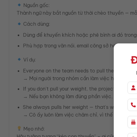
Nguồn gốc:
Thành ngữ này bắt nguồn từ thời chèo thuyền — mỗi
Cách dùng:
Dùng để khuyến khích hoặc phê bình ai đó trong
Phù hợp trong văn nói, email công sở hoặc báo 
Đ
Ví dụ:
Everyone on the team needs to pull their weight 
→ Mọi người trong nhóm cần làm việc hết trách 
If you don’t pull your weight, the project will fall 
→ Nếu bạn không làm đúng phần việc, dự án sẽ b
She always pulls her weight — that’s why everyo
→ Cô ấy luôn làm việc chăm chỉ, vì thế mọi người
Mẹo nhớ:
Hãy tưởng tượng “kéo con thuyền” – ai cũng phải gó