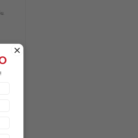
u.
×
TO
!