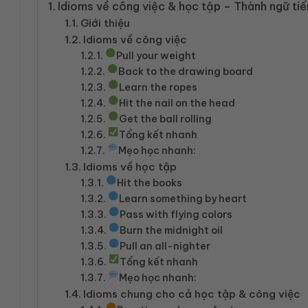
Idioms về công việc & học tập – Thành ngữ tiế
Giới thiệu
Idioms về công việc
Pull your weight
Back to the drawing board
Learn the ropes
Hit the nail on the head
Get the ball rolling
Tổng kết nhanh
Mẹo học nhanh:
Idioms về học tập
Hit the books
Learn something by heart
Pass with flying colors
Burn the midnight oil
Pull an all-nighter
Tổng kết nhanh
Mẹo học nhanh:
Idioms chung cho cả học tập & công việc