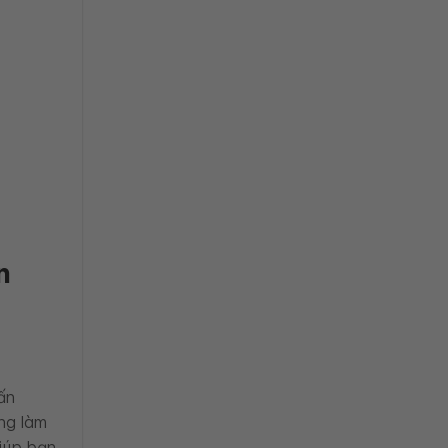
n
ấn
ng làm
giúp bạn