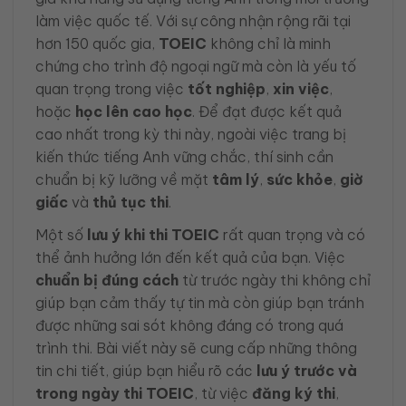
làm việc quốc tế. Với sự công nhận rộng rãi tại
hơn 150 quốc gia,
TOEIC
không chỉ là minh
chứng cho trình độ ngoại ngữ mà còn là yếu tố
quan trọng trong việc
tốt nghiệp
,
xin việc
,
hoặc
học lên cao học
. Để đạt được kết quả
cao nhất trong kỳ thi này, ngoài việc trang bị
kiến thức tiếng Anh vững chắc, thí sinh cần
chuẩn bị kỹ lưỡng về mặt
tâm lý
,
sức khỏe
,
giờ
giấc
và
thủ tục thi
.
Một số
lưu ý khi thi TOEIC
rất quan trọng và có
thể ảnh hưởng lớn đến kết quả của bạn. Việc
chuẩn bị đúng cách
từ trước ngày thi không chỉ
giúp bạn cảm thấy tự tin mà còn giúp bạn tránh
được những sai sót không đáng có trong quá
trình thi. Bài viết này sẽ cung cấp những thông
tin chi tiết, giúp bạn hiểu rõ các
lưu ý trước và
trong ngày thi TOEIC
, từ việc
đăng ký thi
,