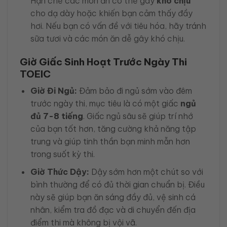
Hạn chế các món ăn có thể gây
khó chịu
cho dạ dày hoặc khiến bạn cảm thấy đầy
hơi. Nếu bạn có vấn đề với tiêu hóa, hãy tránh
sữa tươi và các món ăn dễ gây khó chịu.
Giờ Giấc Sinh Hoạt Trước Ngày Thi
TOEIC
Giờ Đi Ngủ:
Đảm bảo đi ngủ sớm vào đêm
trước ngày thi, mục tiêu là có một giấc
ngủ
đủ 7-8 tiếng
. Giấc ngủ sâu sẽ giúp trí nhớ
của bạn tốt hơn, tăng cường khả năng tập
trung và giúp tinh thần bạn minh mẫn hơn
trong suốt kỳ thi.
Giờ Thức Dậy:
Dậy sớm hơn một chút so với
bình thường để có đủ thời gian chuẩn bị. Điều
này sẽ giúp bạn ăn sáng đầy đủ, vệ sinh cá
nhân, kiểm tra đồ đạc và di chuyển đến địa
điểm thi mà không bị vội vã.