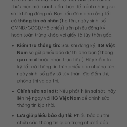
thực hiện một cách cẩn thận để tránh những sai
sót không đáng có. Bạn cần đảm bảo rằng tất
cả
thông tin cá nhân
(họ tên, ngày sinh, số
CMND/CCCD/Hộ chiếu) trên phiếu đăng ký
hoàn toàn trùng khớp với giấy tờ tùy thân gốc.
Kiểm tra thông tin:
Sau khi đăng ký,
IIG Việt
Nam
sẽ gửi phiếu báo dự thi cho bạn (thông
qua email hoặc nhận trực tiếp). Hãy kiểm tra
kỹ tất cả thông tin trên phiếu báo như họ tên,
ngày sinh, số giấy tờ tùy thân, địa điểm thi,
phòng thi và ca thi.
Chỉnh sửa sai sót:
Nếu phát hiện sai sót, hãy
liên hệ ngay với
IIG Việt Nam
để chỉnh sửa
thông tin kịp thời.
Lưu giữ phiếu báo dự thi:
Phiếu báo dự thi
chứa các thông tin quan trọng như số báo