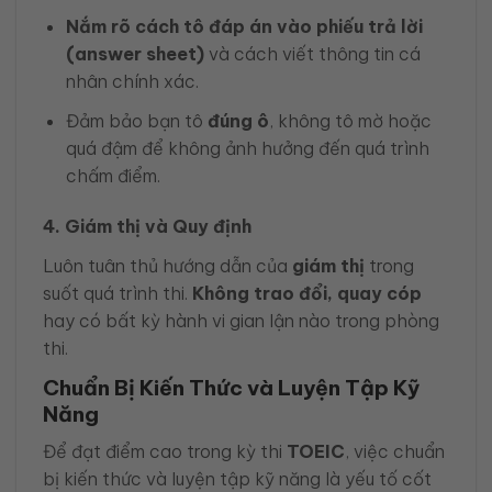
Nắm rõ cách tô đáp án vào phiếu trả lời
(answer sheet)
và cách viết thông tin cá
nhân chính xác.
Đảm bảo bạn tô
đúng ô
, không tô mờ hoặc
quá đậm để không ảnh hưởng đến quá trình
chấm điểm.
4. Giám thị và Quy định
Luôn tuân thủ hướng dẫn của
giám thị
trong
suốt quá trình thi.
Không trao đổi, quay cóp
hay có bất kỳ hành vi gian lận nào trong phòng
thi.
Chuẩn Bị Kiến Thức và Luyện Tập Kỹ
Năng
Để đạt điểm cao trong kỳ thi
TOEIC
, việc chuẩn
bị kiến thức và luyện tập kỹ năng là yếu tố cốt