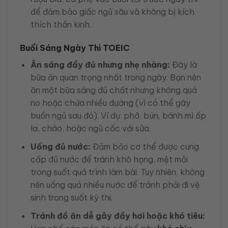
để đảm bảo giấc ngủ sâu và không bị kích
thích thần kinh.
Buổi Sáng Ngày Thi TOEIC
Ăn sáng đầy đủ nhưng nhẹ nhàng:
Đây là
bữa ăn quan trọng nhất trong ngày. Bạn nên
ăn một bữa sáng đủ chất nhưng không quá
no hoặc chứa nhiều đường (vì có thể gây
buồn ngủ sau đó). Ví dụ: phở, bún, bánh mì ốp
la, cháo, hoặc ngũ cốc với sữa.
Uống đủ nước:
Đảm bảo cơ thể được cung
cấp đủ nước để tránh khô họng, mệt mỏi
trong suốt quá trình làm bài. Tuy nhiên, không
nên uống quá nhiều nước để tránh phải đi vệ
sinh trong suốt kỳ thi.
Tránh đồ ăn dễ gây đầy hơi hoặc khó tiêu: