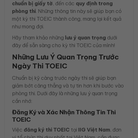
chuẩn bị giấy tờ
, đến các
quy định trong
phòng thi
. Những thông tin này sẽ giúp bạn có
một kỳ thi TOEIC thành công, mang lại kết quả
như mong đợi.
Hãy tham khảo những
lưu ý quan trọng
dưới
đây để sẵn sàng cho kỳ thi TOEIC của mình!
Những Lưu Ý Quan Trọng Trước
Ngày Thi TOEIC
Chuẩn bị kỹ càng trước ngày thi sẽ giúp bạn
giảm bớt căng thẳng và tự tin hơn khi bước vào
phòng thi. Dưới đây là những lưu ý quan trọng
cần nhớ:
Đăng Ký và Xác Nhận Thông Tin Thi
TOEIC
Việc
đăng ký thi TOEIC
tại
IIG Việt Nam
, đơn
vị tổ chức thi duy nhất tại Việt Nam, cần được