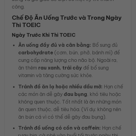
công.
Chế Độ Ăn Uống Trước và Trong Ngày
Thi TOEIC
Ngày Trước Khi Thi TOEIC
Ăn uống đầy đủ và cân bằng:
Bổ sung đủ
carbohydrate
(cơm, bún, phở, bánh mì) để
cung cấp năng lượng cho não bộ. Ngoài ra,
ăn thêm
rau xanh, trái cây
để bổ sung
vitamin và tăng cường sức khỏe.
Tránh đồ ăn lạ hoặc nhiều dầu mỡ:
Hạn chế
các món ăn dễ gây
đau bụng
, khó tiêu hoặc
không quen thuộc. Tốt nhất là ăn những món
ăn quen thuộc, dễ tiêu hóa. (Ví dụ: không nên
ăn bún cá vì có thể dễ gây đau bụng).
Tránh đồ uống có cồn và caffein:
Hạn chế
rượu bia, cà phê vào buổi tối trước ngày thi