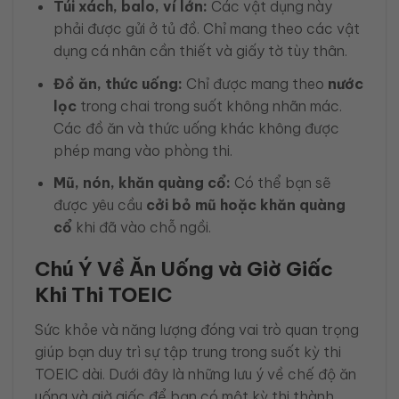
Túi xách, balo, ví lớn:
Các vật dụng này
phải được gửi ở tủ đồ. Chỉ mang theo các vật
dụng cá nhân cần thiết và giấy tờ tùy thân.
Đồ ăn, thức uống:
Chỉ được mang theo
nước
lọc
trong chai trong suốt không nhãn mác.
Các đồ ăn và thức uống khác không được
phép mang vào phòng thi.
Mũ, nón, khăn quàng cổ:
Có thể bạn sẽ
được yêu cầu
cởi bỏ mũ hoặc khăn quàng
cổ
khi đã vào chỗ ngồi.
Chú Ý Về Ăn Uống và Giờ Giấc
Khi Thi TOEIC
Sức khỏe và năng lượng đóng vai trò quan trọng
giúp bạn duy trì sự tập trung trong suốt kỳ thi
TOEIC dài. Dưới đây là những lưu ý về chế độ ăn
uống và giờ giấc để bạn có một kỳ thi thành