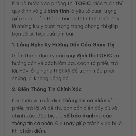
Khi đã bước vào phòng thi
TOEIC
, việc tuân thủ
quy định và giữ
bình tĩnh
là yếu tố quan trọng
giúp bạn hoàn thành bài thi tốt nhất. Dưới đây
là những lưu ý quan trọng trong phòng thi giúp
bạn tối ưu hiệu quả làm bài:
1. Lắng Nghe Kỹ Hướng Dẫn Của Giám Thị
Giám thị sẽ đọc kỹ các
quy định thi TOEIC
và
hướng dẫn về cách làm bài, cách tô phiếu trả
lời. Hãy lắng nghe thật kỹ để tránh mắc phải
những lỗi không đáng có.
2. Điền Thông Tin Chính Xác
Khi được yêu cầu điền
thông tin cá nhân
vào
phiếu trả lời và đề thi, bạn cần điền đầy đủ và
chính xác, đặc biệt là
số báo danh
và các
thông tin cá nhân. Điều này giúp tránh việc bị lỗi
khi chấm điểm.