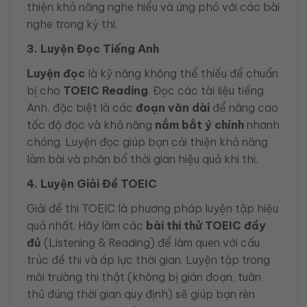
thiện khả năng nghe hiểu và ứng phó với các bài
nghe trong kỳ thi.
3. Luyện Đọc Tiếng Anh
Luyện đọc
là kỹ năng không thể thiếu để chuẩn
bị cho
TOEIC Reading
. Đọc các tài liệu tiếng
Anh, đặc biệt là các
đoạn văn dài
để nâng cao
tốc độ đọc và khả năng
nắm bắt ý chính
nhanh
chóng. Luyện đọc giúp bạn cải thiện khả năng
làm bài và phân bổ thời gian hiệu quả khi thi.
4. Luyện Giải Đề TOEIC
Giải đề thi TOEIC là phương pháp luyện tập hiệu
quả nhất. Hãy làm các
bài thi thử TOEIC đầy
đủ
(Listening & Reading) để làm quen với cấu
trúc đề thi và áp lực thời gian. Luyện tập trong
môi trường thi thật (không bị gián đoạn, tuân
thủ đúng thời gian quy định) sẽ giúp bạn rèn