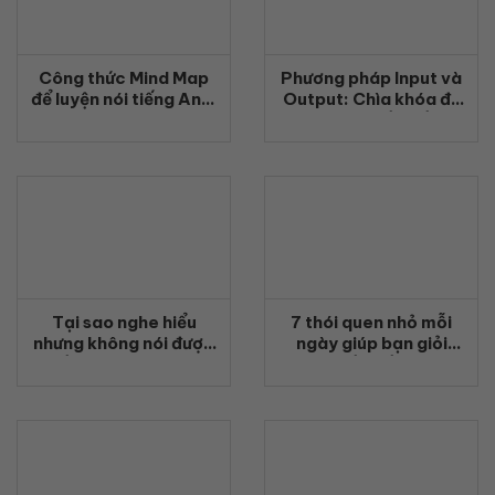
Công thức Mind Map
Phương pháp Input và
để luyện nói tiếng Anh:
Output: Chìa khóa để
7 bài tập giúp nói tự
giỏi giao tiếp tiếng
nhiên hơn
Anh
Tại sao nghe hiểu
7 thói quen nhỏ mỗi
nhưng không nói được
ngày giúp bạn giỏi
tiếng Anh? Nguyên
giao tiếp tiếng Anh
nhân và cách luyện
phản xạ nói hiệu quả