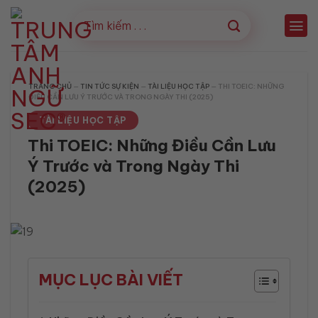
Bỏ
qua
nội
dung
TRANG CHỦ
—
TIN TỨC SỰ KIỆN
—
TÀI LIỆU HỌC TẬP
—
THI TOEIC: NHỮNG
ĐIỀU CẦN LƯU Ý TRƯỚC VÀ TRONG NGÀY THI (2025)
TÀI LIỆU HỌC TẬP
Thi TOEIC: Những Điều Cần Lưu
Ý Trước và Trong Ngày Thi
(2025)
MỤC LỤC BÀI VIẾT