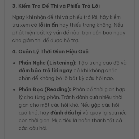
3. Kiểm Tra Đề Thi và Phiếu Trả Lời
Ngay khi nhận đề thi và phiếu trả lời, hãy kiểm
tra xem có
lỗi in ấn
hay thiếu trang không. Nếu
phát hiện bất kỳ vấn đề nào, bạn cần báo ngay
cho giám thị để được hỗ trợ.
4. Quản Lý Thời Gian Hiệu Quả
Phần Nghe (Listening):
Tập trung cao độ và
đảm bảo trả lời ngay
cả khi không chắc
chắn để không bỏ lỡ bất kỳ câu hỏi nào.
Phần Đọc (Reading):
Phân bổ thời gian hợp
lý cho từng phần. Tránh dành quá nhiều thời
gian cho một câu hỏi khó. Nếu gặp câu hỏi
quá khó, hãy
đánh dấu lại
và quay lại sau nếu
còn thời gian. Mục tiêu là hoàn thành tất cả
các câu hỏi.