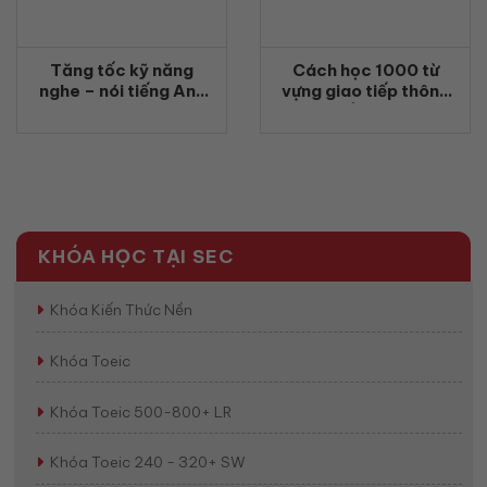
Tăng tốc kỹ năng
Cách học 1000 từ
nghe – nói tiếng Anh
vựng giao tiếp thông
qua phim ảnh và âm
dụng nhất không bao
nhạc: 17 cách học hiệu
giờ quên
quả giúp giao tiếp tự
tin hơn
KHÓA HỌC TẠI SEC
Khóa Kiến Thức Nền
Khóa Toeic
Khóa Toeic 500-800+ LR
Khóa Toeic 240 - 320+ SW