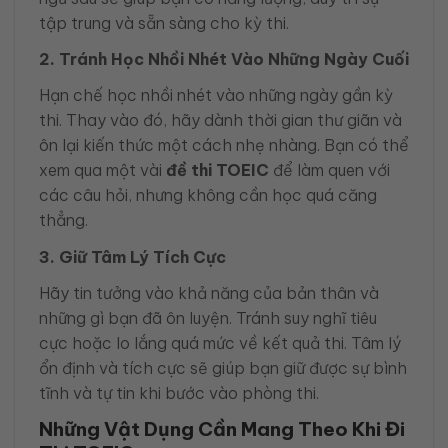
tập trung và sẵn sàng cho kỳ thi.
2. Tránh Học Nhồi Nhét Vào Những Ngày Cuối
Hạn chế học nhồi nhét vào những ngày gần kỳ
thi. Thay vào đó, hãy dành thời gian thư giãn và
ôn lại kiến thức một cách nhẹ nhàng. Bạn có thể
xem qua một vài
đề thi TOEIC
để làm quen với
các câu hỏi, nhưng không cần học quá căng
thẳng.
3. Giữ Tâm Lý Tích Cực
Hãy tin tưởng vào khả năng của bản thân và
những gì bạn đã ôn luyện. Tránh suy nghĩ tiêu
cực hoặc lo lắng quá mức về kết quả thi. Tâm lý
ổn định và tích cực sẽ giúp bạn giữ được sự bình
tĩnh và tự tin khi bước vào phòng thi.
Những Vật Dụng Cần Mang Theo Khi Đi