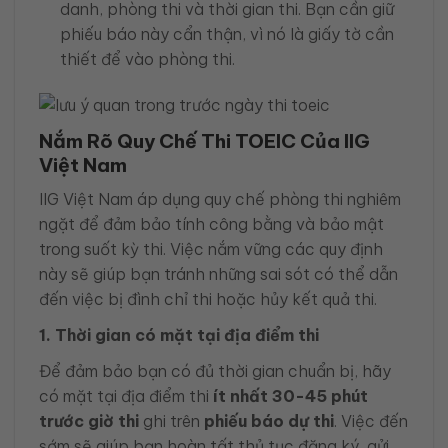
danh, phòng thi và thời gian thi. Bạn cần giữ
phiếu báo này cẩn thận, vì nó là giấy tờ cần
thiết để vào phòng thi.
Nắm Rõ Quy Chế Thi TOEIC Của IIG
Việt Nam
IIG Việt Nam áp dụng quy chế phòng thi nghiêm
ngặt để đảm bảo tính công bằng và bảo mật
trong suốt kỳ thi. Việc nắm vững các quy định
này sẽ giúp bạn tránh những sai sót có thể dẫn
đến việc bị đình chỉ thi hoặc hủy kết quả thi.
1. Thời gian có mặt tại địa điểm thi
Để đảm bảo bạn có đủ thời gian chuẩn bị, hãy
có mặt tại địa điểm thi
ít nhất 30-45 phút
trước giờ thi
ghi trên
phiếu báo dự thi
. Việc đến
sớm sẽ giúp bạn hoàn tất thủ tục đăng ký, gửi