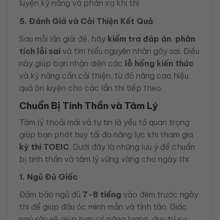
luyện kỹ năng và phản xạ khi thi.
5. Đánh Giá và Cải Thiện Kết Quả
Sau mỗi lần giải đề, hãy
kiểm tra đáp án
,
phân
tích lỗi sai
và tìm hiểu nguyên nhân gây sai. Điều
này giúp bạn nhận diện các
lỗ hổng kiến thức
và kỹ năng cần cải thiện, từ đó nâng cao hiệu
quả ôn luyện cho các lần thi tiếp theo.
Chuẩn Bị Tinh Thần và Tâm Lý
Tâm lý thoải mái và tự tin là yếu tố quan trọng
giúp bạn phát huy tối đa năng lực khi tham gia
kỳ thi TOEIC
. Dưới đây là những lưu ý để chuẩn
bị tinh thần và tâm lý vững vàng cho ngày thi:
1. Ngủ Đủ Giấc
Đảm bảo ngủ đủ
7-8 tiếng
vào đêm trước ngày
thi để giúp đầu óc minh mẫn và tỉnh táo. Giấc
ngủ sâu sẽ giúp bạn có năng lượng, duy trì sự