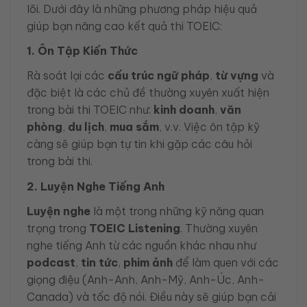
lõi. Dưới đây là những phương pháp hiệu quả
giúp bạn nâng cao kết quả thi TOEIC:
1. Ôn Tập Kiến Thức
Rà soát lại các
cấu trúc ngữ pháp
,
từ vựng
và
đặc biệt là các chủ đề thường xuyên xuất hiện
trong bài thi TOEIC như:
kinh doanh
,
văn
phòng
,
du lịch
,
mua sắm
, v.v. Việc ôn tập kỹ
càng sẽ giúp bạn tự tin khi gặp các câu hỏi
trong bài thi.
2. Luyện Nghe Tiếng Anh
Luyện nghe
là một trong những kỹ năng quan
trọng trong
TOEIC Listening
. Thường xuyên
nghe tiếng Anh từ các nguồn khác nhau như
podcast
,
tin tức
,
phim ảnh
để làm quen với các
giọng điệu (Anh-Anh, Anh-Mỹ, Anh-Úc, Anh-
Canada) và tốc độ nói. Điều này sẽ giúp bạn cải