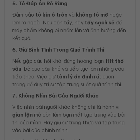
5. Tô Đáp Án Rõ Ràng
Đảm bảo
tô kín ô tròn
và
không tô mờ
hoặc
lem ra ngoài. Nếu cần tẩy, hãy
tẩy sạch sẽ
để
máy chấm không bị nhầm lẫn và ảnh hưởng đến
kết quả.
6. Giữ Bình Tĩnh Trong Quá Trình Thi
Nếu gặp câu hỏi khó, đừng hoảng loạn.
Hít thở
sâu
, bỏ qua câu khó và tiếp tục làm những câu
tiếp theo. Việc giữ
tâm lý ổn định
rất quan
trọng để duy trì sự tập trung suốt quá trình thi.
7. Không Nhìn Bài Của Người Khác
Việc nhìn bài người khác không chỉ là hành vi
gian lận
mà còn làm bạn mất tập trung vào bài
thi của mình. Hãy giữ sự trung thực và tập trung
vào bài của chính mình.