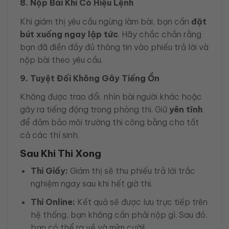
8. Nộp Bài Khi Có Hiệu Lệnh
Khi giám thị yêu cầu ngừng làm bài, bạn cần
đặt
bút xuống ngay lập tức
. Hãy chắc chắn rằng
bạn đã điền đầy đủ thông tin vào phiếu trả lời và
nộp bài theo yêu cầu.
9. Tuyệt Đối Không Gây Tiếng Ồn
Không được trao đổi, nhìn bài người khác hoặc
gây ra tiếng động trong phòng thi. Giữ
yên tĩnh
để đảm bảo môi trường thi công bằng cho tất
cả các thí sinh.
Sau Khi Thi Xong
Thi Giấy:
Giám thị sẽ thu phiếu trả lời trắc
nghiệm ngay sau khi hết giờ thi.
Thi Online:
Kết quả sẽ được lưu trực tiếp trên
hệ thống, bạn không cần phải nộp gì. Sau đó,
bạn có thể ra về và mỉm cười!