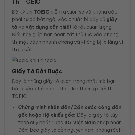
Thi TOEIC
Để kỳ thi
TOEIC
diễn ra suôn sẻ và không gặp
phải sự cố bất ngờ, việc chuẩn bị đầy đủ
giấy
tờ
và
vật dụng cần thiết
là rất quan trọng.
Điều này giúp bạn hoàn tất thủ tục vào phòng
thi một cách nhanh chóng và không bị lo lắng vì
thiếu sót.
Giấy Tờ Bắt Buộc
Đây là những giấy tờ quan trọng nhất mà bạn
bắt buộc phải mang theo khi tham gia kỳ thi
TOEIC:
Chứng minh nhân dân/Căn cước công dân
gốc hoặc Hộ chiếu gốc:
Đây là giấy tờ tùy
thân duy nhất được
IIG Việt Nam
chấp nhận.
Đảm bảo giấy tờ còn nguyên vẹn, không rách