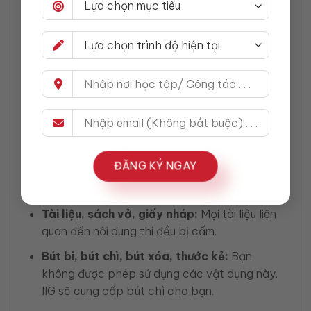
Tuyệt đối không mang vào phòng thi.
Đồng hồ thông minh (smartwatch), tai
nghe không dây (Airpods/Bluetooth
headphones):
Những thiết bị này bị cấm
hoàn toàn. Chỉ được phép đeo đồng hồ kim
truyền thống nếu không có chức năng đặc
biệt. Tuy nhiên, để tránh rắc rối, tốt nhất bạn
không nên đeo đồng hồ.
ĐĂNG KÝ NGAY
Các thiết bị điện tử khác:
Máy ghi âm, máy
ảnh, thiết bị thu phát sóng, USB, v.v.
Tài liệu, sách vở, giấy nháp:
Mọi tài liệu liên
quan đến nội dung thi đều bị cấm.
Bút bi, bút chì, bút xóa, thước kẻ:
Bạn
không được phép sử dụng các vật dụng này.
IIG sẽ cung cấp bút chì cho bạn.