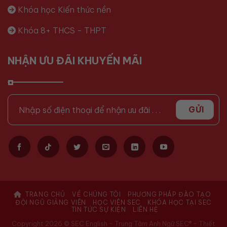
Khóa học Kiến thức nền
Khóa 8+ THCS - THPT
NHẬN ƯU ĐÃI KHUYẾN MÃI
TRANG CHỦ
VỀ CHÚNG TÔI
PHƯƠNG PHÁP ĐÀO TẠO
ĐỘI NGŨ GIẢNG VIÊN
HỌC VIÊN SEC
KHÓA HỌC TẠI SEC
TIN TỨC SỰ KIỆN
LIÊN HỆ
Copyright 2026 © SEC English - Trung Tâm Anh Ngữ SEC® -
Thiết