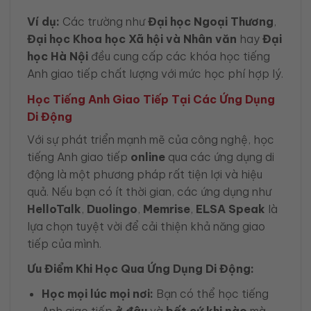
Ví dụ:
Các trường như
Đại học Ngoại Thương
,
Đại học Khoa học Xã hội và Nhân văn
hay
Đại
học Hà Nội
đều cung cấp các khóa học tiếng
Anh giao tiếp chất lượng với mức học phí hợp lý.
Học Tiếng Anh Giao Tiếp Tại Các Ứng Dụng
Di Động
Với sự phát triển mạnh mẽ của công nghệ, học
tiếng Anh giao tiếp
online
qua các ứng dụng di
động là một phương pháp rất tiện lợi và hiệu
quả. Nếu bạn có ít thời gian, các ứng dụng như
HelloTalk
,
Duolingo
,
Memrise
,
ELSA Speak
là
lựa chọn tuyệt vời để cải thiện khả năng giao
tiếp của mình.
Ưu Điểm Khi Học Qua Ứng Dụng Di Động:
Học mọi lúc mọi nơi:
Bạn có thể học tiếng