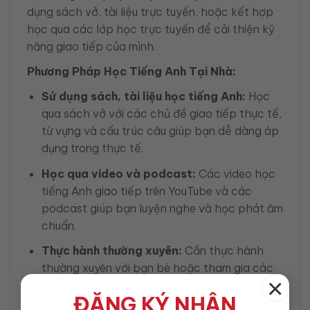
dụng sách vở, tài liệu trực tuyến, hoặc kết hợp
học qua các lớp học trực tuyến để cải thiện kỹ
năng giao tiếp của mình.
Phương Pháp Học Tiếng Anh Tại Nhà:
Sử dụng sách, tài liệu học tiếng Anh:
Học
qua sách vở với các chủ đề giao tiếp thực tế,
từ vựng và cấu trúc câu giúp bạn dễ dàng áp
dụng trong thực tế.
Học qua video và podcast:
Các video học
tiếng Anh giao tiếp trên YouTube và các
podcast giúp bạn luyện nghe và học phát âm
chuẩn.
Thực hành thường xuyên:
Cần thực hành
thường xuyên với bạn bè hoặc tham gia các
×
cộng đồng học tiếng Anh để cải thiện khả
ĐĂNG KÝ NHẬN
năng giao tiếp.