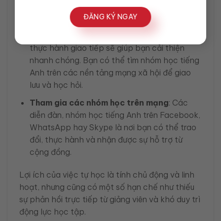
phong phú giúp bạn luyện nghe và học từ
ĐĂNG KÝ NGAY
vựng.
Thực hành với bạn bè
: Việc tìm bạn học để
thực hành giao tiếp sẽ giúp bạn cải thiện
nhanh chóng. Bạn có thể tìm nhóm học tiếng
Anh trên các nền tảng mạng xã hội để giao
lưu và học hỏi.
Tham gia các nhóm học trên mạng
: Các
diễn đàn, nhóm học tiếng Anh trên Facebook,
WhatsApp hay Skype là nơi bạn có thể trao
đổi, thực hành và nhận được sự hỗ trợ từ
cộng đồng.
Lợi ích của việc tự học là tính chủ động và linh
hoạt, nhưng cũng có một số hạn chế như thiếu
sự phản hồi trực tiếp từ giảng viên và khó duy trì
động lực học tập.