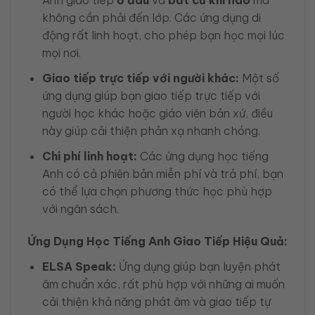
Anh giao tiếp
ở đâu
và
bất cứ khi nào
mà
không cần phải đến lớp. Các ứng dụng di
động rất linh hoạt, cho phép bạn học mọi lúc
mọi nơi.
Giao tiếp trực tiếp với người khác:
Một số
ứng dụng giúp bạn giao tiếp trực tiếp với
người học khác hoặc giáo viên bản xứ, điều
này giúp cải thiện phản xạ nhanh chóng.
Chi phí linh hoạt:
Các ứng dụng học tiếng
Anh có cả phiên bản miễn phí và trả phí, bạn
có thể lựa chọn phương thức học phù hợp
với ngân sách.
Ứng Dụng Học Tiếng Anh Giao Tiếp Hiệu Quả:
ELSA Speak:
Ứng dụng giúp bạn luyện phát
âm chuẩn xác, rất phù hợp với những ai muốn
cải thiện khả năng phát âm và giao tiếp tự