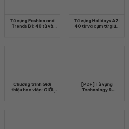
Từ vựng Fashion and
Từ vựng Holidays A2:
Trends B1: 48 từ và
40 từ và cụm từ giúp
cụm từ giúp nói về thời
nói về kỳ nghỉ tự nhiên
trang tự nhiên
Chương trình Giới
[PDF] Từ vựng
thiệu học viên: GIỚI
Technology &
THIỆU BẠN MỚI – QUÀ
Innovation cho VSTEP
TỚI LIỀN TAY
Writing: học theo
nhóm, dùng đúng ngữ
cảnh