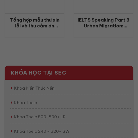
Tổng hợp mẫu thư xin
IELTS Speaking Part 3
lỗi và thư cảm ơn
Urban Migration:
VSTEP Writing Task 1
Cách trả lời, từ vựng
và bài mẫu band cao
KHÓA HỌC TẠI SEC
Khóa Kiến Thức Nền
Khóa Toeic
Khóa Toeic 500-800+ LR
Khóa Toeic 240 - 320+ SW