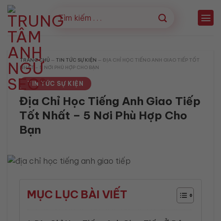
Bỏ
qua
nội
dung
TRANG CHỦ
—
TIN TỨC SỰ KIỆN
—
ĐỊA CHỈ HỌC TIẾNG ANH GIAO TIẾP TỐT
NHẤT – 5 NƠI PHÙ HỢP CHO BẠN
TIN TỨC SỰ KIỆN
Địa Chỉ Học Tiếng Anh Giao Tiếp
Tốt Nhất – 5 Nơi Phù Hợp Cho
Bạn
MỤC LỤC BÀI VIẾT