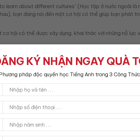
to learn about different cultures” (Học tập ở nước ngoài là
nhau), bạn đang nói đến một cơ hội có thể giúp bạn phát tr
t cơ hội có thể được xây dựng, khai thác với những nỗ lực 
portunity for you” (Tôi nghĩ công việc này là một cơ hội tuyệ
ĂNG KÝ NHẬN NGAY QUÀ 
ghĩa rằng công việc này là một cơ hội tốt, có thể giúp bạn
Phương pháp độc quyền học Tiếng Anh trong 3 Công Thức
dụng “chance” và “opportunity”
và “opportunity” là rất quan trọng, đặc biệt trong các tình
ả hai từ này đều có nghĩa là “cơ hội”, nhưng chúng mang n
 sự khác biệt sẽ giúp bạn sử dụng từ ngữ chính xác và hiệu