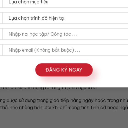
g tính chính thức cao hơn “chance”. Trong môi trường công 
rong các tình huống nghiêm túc, “opportunity” thường là lự
” mà còn gợi lên cảm giác về một cơ hội có thể được chuẩn 
g khi bạn muốn diễn đạt một cơ hội có sự chủ động và một l
ĐĂNG KÝ NGAY
iscuss my qualifications further in an interview.”
êm về trình độ của tôi trong cuộc phỏng vấn.)
ơ hội có sự chủ động rõ ràng từ phía người nói.
ờng được sử dụng trong giao tiếp hàng ngày hoặc trong nhữ
ái nhẹ nhàng hơn, đôi khi chỉ mang tính tình cờ hoặc ngẫ