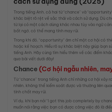
cách sử dụng đúng (2025)
Trong tiếng Anh, cả hai từ “chance” và “opportunity
khác biệt rõ rệt về sắc thái và cách sử dụng. Dù c
từ lại có một cách dùng khác nhau tùy vào ngữ cản
bất ngờ, có thể mang tính may rủi.
Trong khi đó, “opportunity” ám chỉ một cơ hội có t
hoặc kế hoạch. Hiểu rõ sự khác biệt này giúp bạn s
tiếng Anh. Hãy cùng tìm hiểu thêm về các điểm khá
qua bài viết dưới đây!
Chance
(Cơ hội ngẫu nhiên, may
Từ “chance” trong tiếng Anh chỉ những cơ hội xảy r
nhiên, không thể kiểm soát được và thường liên qua
tính chất may rủi.
Ví dụ, khi bạn nói “I got this job completely by ch
muốn nói rằng việc bạn có được công việc đó là điề