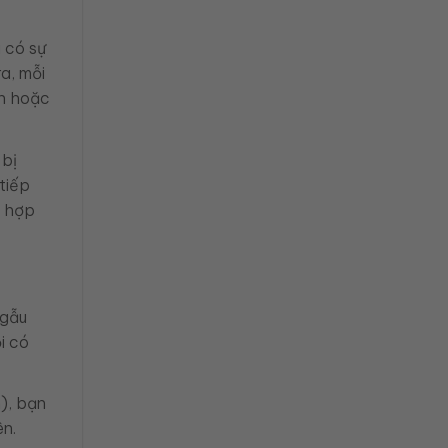
 có sự
a, mỗi
ên hoặc
 bị
tiếp
ù hợp
ngẫu
i có
n), bạn
ên.