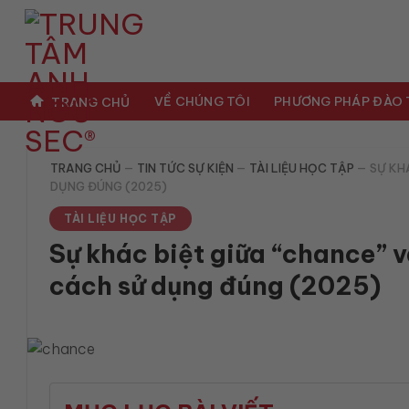
Bỏ
qua
nội
dung
VỀ CHÚNG TÔI
PHƯƠNG PHÁP ĐÀO
TRANG CHỦ
TRANG CHỦ
—
TIN TỨC SỰ KIỆN
—
TÀI LIỆU HỌC TẬP
—
SỰ KH
DỤNG ĐÚNG (2025)
TÀI LIỆU HỌC TẬP
Sự khác biệt giữa “chance” v
cách sử dụng đúng (2025)