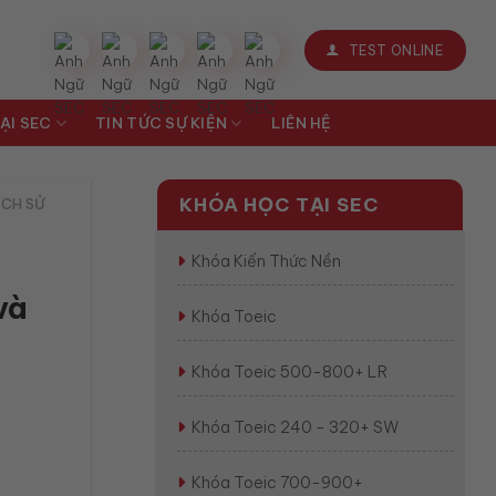
TEST ONLINE
ẠI SEC
TIN TỨC SỰ KIỆN
LIÊN HỆ
KHÓA HỌC TẠI SEC
ÁCH SỬ
Khóa Kiến Thức Nền
và
Khóa Toeic
Khóa Toeic 500-800+ LR
Khóa Toeic 240 - 320+ SW
Khóa Toeic 700-900+