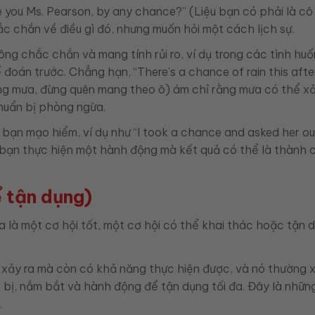
 you Ms. Pearson, by any chance?” (Liệu bạn có phải là cô
c chắn về điều gì đó, nhưng muốn hỏi một cách lịch sự.
ông chắc chắn và mang tính rủi ro, ví dụ trong các tình hu
ể đoán trước. Chẳng hạn, “There’s a chance of rain this aft
ăng mưa, đừng quên mang theo ô) ám chỉ rằng mưa có thể xả
huẩn bị phòng ngừa.
bạn mạo hiểm, ví dụ như “I took a chance and asked her ou
i bạn thực hiện một hành động mà kết quả có thể là thành 
ể tận dụng)
a là một cơ hội tốt, một cơ hội có thể khai thác hoặc tận 
ể xảy ra mà còn có khả năng thực hiện được, và nó thường 
 bị, nắm bắt và hành động để tận dụng tối đa. Đây là nhữn
.