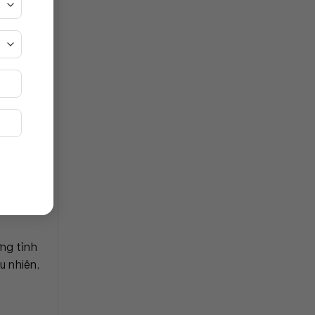
sở, khi
a chọn
bị, đầu
ộ trình
ng tình
u nhiên,