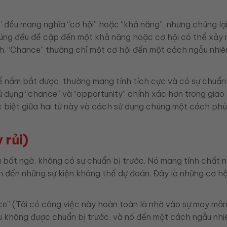
” đều mang nghĩa “cơ hội” hoặc “khả năng”, nhưng chúng lại
húng đều đề cập đến một khả năng hoặc cơ hội có thể xảy r
h. “Chance” thường chỉ một cơ hội đến một cách ngẫu nhi
hể nắm bắt được, thường mang tính tích cực và có sự chuẩn
ử dụng “chance” và “opportunity” chính xác hơn trong giao 
c biệt giữa hai từ này và cách sử dụng chúng một cách ph
 rủi)
a bất ngờ, không có sự chuẩn bị trước. Nó mang tính chất 
n đến những sự kiện không thể dự đoán. Đây là những cơ hộ
ance” (Tôi có công việc này hoàn toàn là nhờ vào sự may mắ
u không được chuẩn bị trước, và nó đến một cách ngẫu nhi