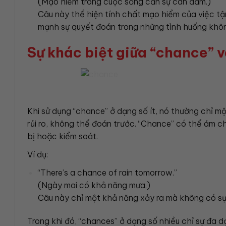
(Mạo hiểm trong cuộc sống cần sự can đảm.)
Câu này thể hiện tính chất mạo hiểm của việc t
mạnh sự quyết đoán trong những tình huống khôn
Sự khác biệt giữa “chance” 
Khi sử dụng “chance” ở dạng số ít, nó thường chỉ mộ
rủi ro, không thể đoán trước. “Chance” có thể ám c
bị hoặc kiểm soát.
Ví dụ:
“There’s a chance of rain tomorrow.”
(Ngày mai có khả năng mưa.)
Câu này chỉ một khả năng xảy ra mà không có s
Trong khi đó, “chances” ở dạng số nhiều chỉ sự đa d