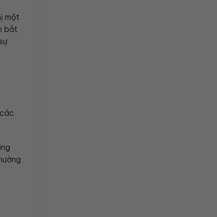
hị một
m bắt
sự
 các
ờng
thường