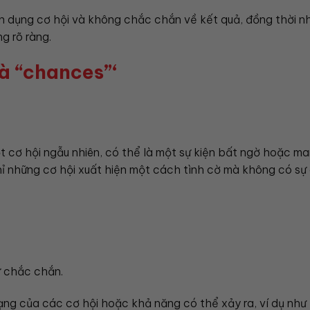
ận dụng cơ hội và không chắc chắn về kết quả, đồng thời n
g rõ ràng.
và “chances”‘
t cơ hội ngẫu nhiên, có thể là một sự kiện bất ngờ hoặc ma
hỉ những cơ hội xuất hiện một cách tình cờ mà không có sự
ự chắc chắn.
ạng của các cơ hội hoặc khả năng có thể xảy ra, ví dụ như 