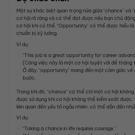
Một sự khác biệt quan trọng nữa giữa “chance” và “
cơ hội rõ ràng và có thể đạt được nếu bạn chủ động
cơ hội khi có thể. “Opportunity” có thể được hiểu l
chuẩn bị kỹ lưỡng.
Ví dụ:
“This job is a great opportunity for career advan
(Công việc này là một cơ hội tuyệt vời để thăng t
Ở đây, “opportunity” mang đến một cảm giác về 
bước.
Trong khi đó, “chance” có thể chỉ một cơ hội khôn
được sử dụng khi cơ hội không thể kiểm soát được,
liên quan đến yếu tố ngẫu nhiên, có thể dẫn đến nh
Ví dụ:
“Taking a chance in life requires courage.”