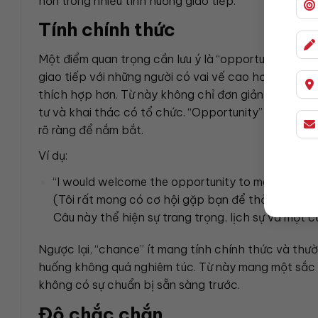
hơn trong nhiều tình huống giao tiếp.
Tính chính thức
Một điểm quan trọng cần lưu ý là “opportunity” man
giao tiếp với những người có vai vế cao hơn, hoặc t
thích hợp hơn. Từ này không chỉ đơn giản là “cơ hội
tư và khai thác có tổ chức. “Opportunity” được dùn
rõ ràng để nắm bắt.
Ví dụ:
“I would welcome the opportunity to meet you to d
(Tôi rất mong có cơ hội gặp bạn để thảo luận th
Câu này thể hiện sự trang trọng, lịch sự và một c
Ngược lại, “chance” ít mang tính chính thức và thư
huống không quá nghiêm túc. Từ này mang một sắc th
không có sự chuẩn bị sẵn sàng trước.
Độ chắc chắn