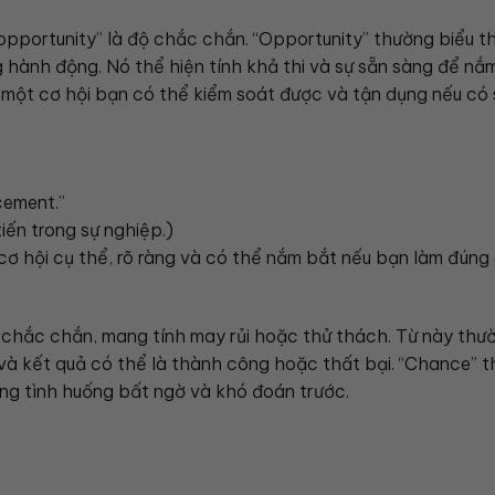
opportunity” là độ chắc chắn. “Opportunity” thường biểu t
 hành động. Nó thể hiện tính khả thi và sự sẵn sàng để nắ
à một cơ hội bạn có thể kiểm soát được và tận dụng nếu có 
cement.”
iến trong sự nghiệp.)
cơ hội cụ thể, rõ ràng và có thể nắm bắt nếu bạn làm đúng
g chắc chắn, mang tính may rủi hoặc thử thách. Từ này thư
 và kết quả có thể là thành công hoặc thất bại. “Chance” 
ững tình huống bất ngờ và khó đoán trước.