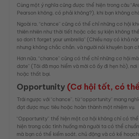
Cùng một ý nghĩa cũng được thể hiện trong câu “Are
Pearson không, có phải không?), khi bạn không chắ
Ngoài ra, “chance” cũng có thể chỉ những cơ hội kh
thiên nhiên như thời tiết hoặc các sự kiện không th
so don’t forget your umbrella” (Chiều nay có khả n
nhưng không chắc chắn, và người nói khuyên bạn c
Hơn nữa, “chance” cũng có thể chỉ những cơ hội mà 
date” (Tôi đã mạo hiểm và mời cô ấy đi hẹn hò), nơ
hoặc thất bại.
Opportunity
(Cơ hội tốt, có th
Trái ngược với “chance”, từ “opportunity” mang nghĩ
đạt được mục tiêu hoặc hoàn thành một nhiệm vụ.
“Opportunity” thể hiện một cơ hội không chỉ có th
hiện trong các tình huống mà người ta có thể chuẩn
mà bạn có thể kiểm soát, chủ động và có kế hoạch