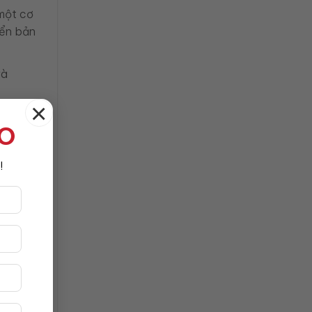
 một cơ
iển bản
và
×
t vời
TO
 tiến bộ
!
 huống
hững
 quả