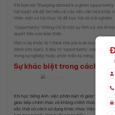
Khi bạn nói “Studying abroad is a great opportunity 
hội tuyệt vời để tìm hiểu về các nền văn hóa khác 
thân, một cơ hội thực tế để học hỏi và trải nghiệm.
“Opportunity” không chỉ là một sự tình cờ, mà là mộ
quyết tâm của bản thân.
Một ví dụ khác là “I think this job is an excellent op
Đ
dành cho bạn), ở đây từ “opportunity” mang đến ý n
trong sự nghiệp hoặc phát triển kỹ năng.
Sự khác biệt trong cách sử 
Khi học tiếng Anh, việc phân biệt rõ giữa “chance” 
giao tiếp chính thức và không chính thức. Mặc dù c
sắc thái và cách sử dụng khác nhau. Việc hiểu đúng