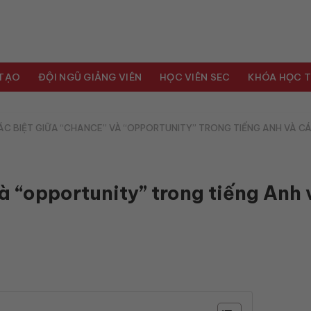
 TẠO
ĐỘI NGŨ GIẢNG VIÊN
HỌC VIÊN SEC
KHÓA HỌC T
ÁC BIỆT GIỮA “CHANCE” VÀ “OPPORTUNITY” TRONG TIẾNG ANH VÀ C
à “opportunity” trong tiếng Anh 