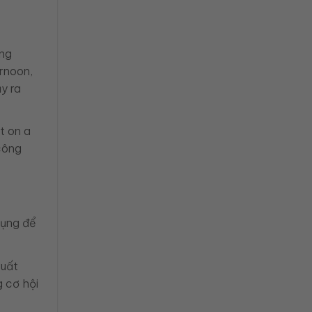
ống
ernoon,
y ra
t on a
công
dụng để
xuất
g cơ hội