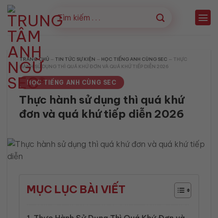
Bỏ
qua
nội
dung
TRANG CHỦ
—
TIN TỨC SỰ KIỆN
—
HỌC TIẾNG ANH CÙNG SEC
—
THỰC
HÀNH SỬ DỤNG THÌ QUÁ KHỨ ĐƠN VÀ QUÁ KHỨ TIẾP DIỄN 2026
HỌC TIẾNG ANH CÙNG SEC
Thực hành sử dụng thì quá khứ
đơn và quá khứ tiếp diễn 2026
MỤC LỤC BÀI VIẾT