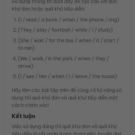
Sử dụng thông tin dưới đây để tạo câu với quá
khứ đơn hoặc quá khứ tiếp diễn:
(I / read / a book / when / the phone / ring)
(They / play / football / while / I / study)
(She / wait / for the bus / when / it / start /
to rain)
(We / walk / in the park / when / they /
arrive)
(I / see / him / when / I / leave / the house)
Hãy làm các bài tập trên để củng cố kỹ năng sử
dụng thì quá khứ đơn và quá khứ tiếp diễn một
cách chính xác!
Kết luận
Việc sử dụng đúng thì quá khứ đơn và quá khứ
tiếp diễn là rất quan trọng trong việc truyền đạt