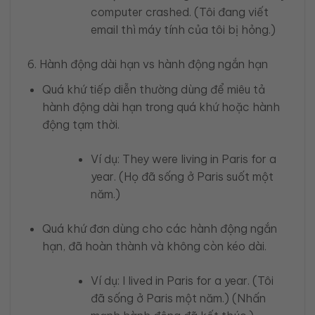
computer crashed. (Tôi đang viết
email thì máy tính của tôi bị hỏng.)
6. Hành động dài hạn vs hành động ngắn hạn
Quá khứ tiếp diễn thường dùng để miêu tả
hành động dài hạn trong quá khứ hoặc hành
động tạm thời.
Ví dụ: They were living in Paris for a
year. (Họ đã sống ở Paris suốt một
năm.)
Quá khứ đơn dùng cho các hành động ngắn
hạn, đã hoàn thành và không còn kéo dài.
Ví dụ: I lived in Paris for a year. (Tôi
đã sống ở Paris một năm.) (Nhấn