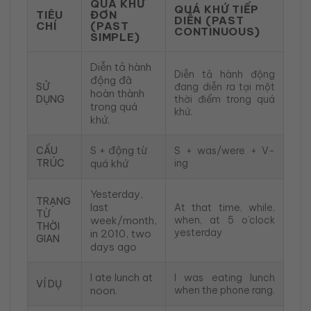
QUÁ KHỨ
QUÁ KHỨ TIẾP
TIÊU
ĐƠN
DIỄN (PAST
CHÍ
(PAST
CONTINUOUS)
SIMPLE)
Diễn tả hành
Diễn tả hành động
động đã
SỬ
đang diễn ra tại một
hoàn thành
DỤNG
thời điểm trong quá
trong quá
khứ.
khứ.
S + động từ
CẤU
S + was/were + V-
TRÚC
quá khứ
ing
Yesterday,
TRẠNG
last
At that time, while,
TỪ
week/month,
when, at 5 o’clock
THỜI
yesterday
in 2010, two
GIAN
days ago
I ate lunch at
I was eating lunch
VÍ DỤ
noon.
when the phone rang.