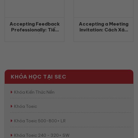
Accepting Feedback
Accepting a Meeting
Professionally: Tiếp
Invitation: Cách Xác
nhận phản hồi chuyên
Nhận Tham Gia Cuộc
nghiệp bằng tiếng Anh
Họp Bằng Tiếng Anh
(2026)
Chuyên Nghiệp
(2026)
KHÓA HỌC TẠI SEC
Khóa Kiến Thức Nền
Khóa Toeic
Khóa Toeic 500-800+ LR
Khóa Toeic 240 - 320+ SW