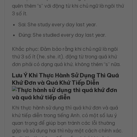
quên thêm “s” với động từ khi chủ ngữ là ngôi thứ
3 số ít.
Sai: She study every day last year.
Đúng: She studied every day last year.
Khắc phục: Đảm bảo rằng khi chủ ngữ là ngôi
thứ 3 số ít (he, she, it), động từ trong quá khứ
đơn phải có dạng quá khứ, không thêm “s” nữa.
Lưu Ý Khi Thực Hành Sử Dụng Thì Quá
Khứ Đơn và Quá Khứ Tiếp Diễn
Khi thực hành sử dụng thì quá khứ đơn và quá
khứ tiếp diễn trong tiếng Anh, có một số lưu ý
quan trọng để giúp bạn tránh các lỗi thường
gặp và sử dụng hai thì này một cách chính xác.