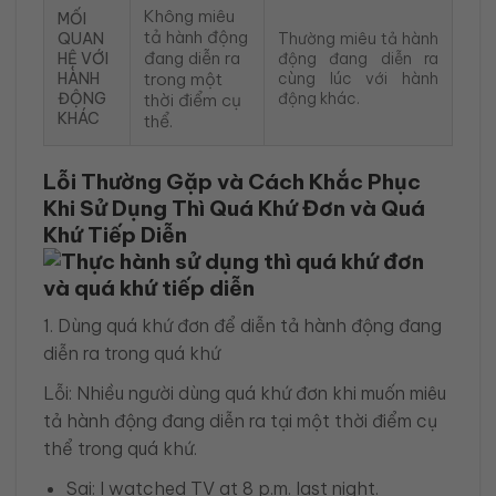
Không miêu
MỐI
tả hành động
QUAN
Thường miêu tả hành
đang diễn ra
HỆ VỚI
động đang diễn ra
HÀNH
trong một
cùng lúc với hành
ĐỘNG
động khác.
thời điểm cụ
KHÁC
thể.
Lỗi Thường Gặp và Cách Khắc Phục
Khi Sử Dụng Thì Quá Khứ Đơn và Quá
Khứ Tiếp Diễn
1. Dùng quá khứ đơn để diễn tả hành động đang
diễn ra trong quá khứ
Lỗi: Nhiều người dùng quá khứ đơn khi muốn miêu
tả hành động đang diễn ra tại một thời điểm cụ
thể trong quá khứ.
Sai: I watched TV at 8 p.m. last night.