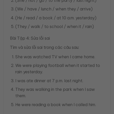
(She / not / go / to the party / last night)
(We / have / lunch / when they / arrive)
(He / read / a book / at 10 a.m. yesterday)
(They / walk / to school / when it / rain)
Bài Tập 4: Sửa lỗi sai
Tìm và sửa lỗi sai trong các câu sau:
She was watched TV when I came home.
We were playing football when it started to
rain yesterday.
I was ate dinner at 7 p.m. last night.
They was walking in the park when I saw
them.
He were reading a book when I called him.