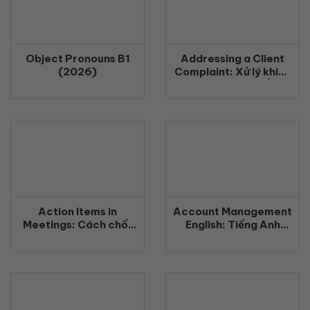
Object Pronouns B1
Addressing a Client
(2026)
Complaint: Xử lý khiếu
nại khách hàng bằng
tiếng Anh chuyên
nghiệp (2026)
Action Items in
Account Management
Meetings: Cách chốt
English: Tiếng Anh
công việc rõ ràng
Quản Lý Khách Hàng
bằng tiếng Anh
Chuyên Nghiệp
(2026)
(2026)