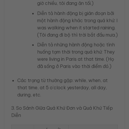
giờ chiều, tôi đang ăn tối.)
Diễn tả hành động bị gián đoạn bởi
một hành động khác trong quá khứ: I
was walking when it started raining.
(Tôi đang đi bộ thì trời bắt đầu mưa.)
Diễn tả những hành động hoặc tình
huống tạm thời trong quá khứ: They
were living in Paris at that time. (Họ
đã sống ở Paris vào thời điểm đó.)
Các trạng từ thường gặp: while, when, at
that time, at 5 o’clock yesterday, all day,
during, etc.
3. So Sánh Giữa Quá Khứ Đơn và Quá Khứ Tiếp
Diễn