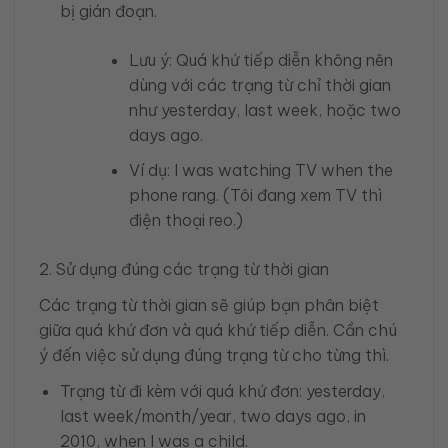
bị gián đoạn.
Lưu ý: Quá khứ tiếp diễn không nên
dùng với các trạng từ chỉ thời gian
như yesterday, last week, hoặc two
days ago.
Ví dụ: I was watching TV when the
phone rang. (Tôi đang xem TV thì
điện thoại reo.)
2. Sử dụng đúng các trạng từ thời gian
Các trạng từ thời gian sẽ giúp bạn phân biệt
giữa quá khứ đơn và quá khứ tiếp diễn. Cần chú
ý đến việc sử dụng đúng trạng từ cho từng thì.
Trạng từ đi kèm với quá khứ đơn: yesterday,
last week/month/year, two days ago, in
2010, when I was a child.