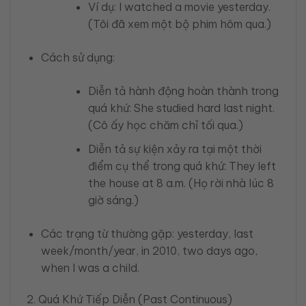
Ví dụ: I watched a movie yesterday.
(Tôi đã xem một bộ phim hôm qua.)
Cách sử dụng:
Diễn tả hành động hoàn thành trong
quá khứ: She studied hard last night.
(Cô ấy học chăm chỉ tối qua.)
Diễn tả sự kiện xảy ra tại một thời
điểm cụ thể trong quá khứ: They left
the house at 8 a.m. (Họ rời nhà lúc 8
giờ sáng.)
Các trạng từ thường gặp: yesterday, last
week/month/year, in 2010, two days ago,
when I was a child.
2. Quá Khứ Tiếp Diễn (Past Continuous)