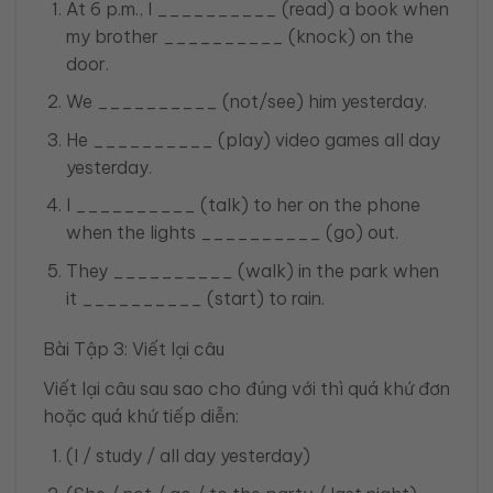
At 6 p.m., I __________ (read) a book when
my brother __________ (knock) on the
door.
We __________ (not/see) him yesterday.
He __________ (play) video games all day
yesterday.
I __________ (talk) to her on the phone
when the lights __________ (go) out.
They __________ (walk) in the park when
it __________ (start) to rain.
Bài Tập 3: Viết lại câu
Viết lại câu sau sao cho đúng với thì quá khứ đơn
hoặc quá khứ tiếp diễn:
(I / study / all day yesterday)