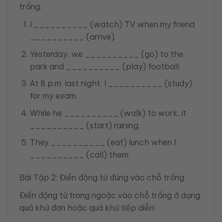
trống:
I __________ (watch) TV when my friend
__________ (arrive).
Yesterday, we __________ (go) to the
park and __________ (play) football.
At 8 p.m. last night, I __________ (study)
for my exam.
While he __________ (walk) to work, it
__________ (start) raining.
They __________ (eat) lunch when I
__________ (call) them.
Bài Tập 2: Điền động từ đúng vào chỗ trống
Điền động từ trong ngoặc vào chỗ trống ở dạng
quá khứ đơn hoặc quá khứ tiếp diễn: