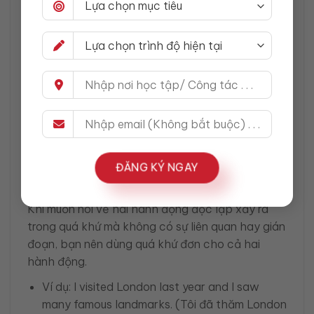
hành động chính. Thường thì hành động chính
sẽ ở thì quá khứ tiếp diễn, còn hành động phụ ở
quá khứ đơn.
Ví dụ: I was reading a book when the doorbell
rang. (Tôi đang đọc sách thì chuông cửa reo.)
Reading là hành động chính, rang là
hành động phụ (gián đoạn hành
động chính).
ĐĂNG KÝ NGAY
4. Hành động không liên quan đến nhau
Khi muốn nói về hai hành động độc lập xảy ra
trong quá khứ mà không có sự liên quan hay gián
đoạn, bạn nên dùng quá khứ đơn cho cả hai
hành động.
Ví dụ: I visited London last year and I saw
many famous landmarks. (Tôi đã thăm London