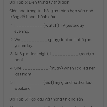
Bài Tập 5: Điền trạng từ thời gian
Điền các trạng từ thời gian thích hợp vào chỗ
trống để hoàn thành câu:
I __________ (watch) TV yesterday
evening.
We __________ (play) football at 5 p.m.
yesterday.
At 8 p.m. last night, I __________ (read) a
book.
She __________ (study) when I called her
last night.
I __________ (visit) my grandmother last
weekend.
Bài Tập 6: Tạo câu với thông tin cho sẵn