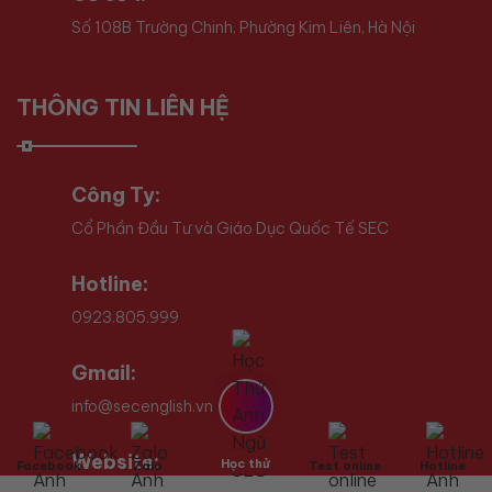
Số 108B Trường Chinh, Phường Kim Liên, Hà Nội
THÔNG TIN LIÊN HỆ
Công Ty:
Cổ Phần Đầu Tư và Giáo Dục Quốc Tế SEC
Hotline:
0923.805.999
Gmail:
info@secenglish.vn
Website:
Học thử
Facebook
Zalo
Test online
Hotline