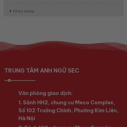
Khóa Vstep
TRUNG TÂM ANH NGỮ SEC
Văn phòng giao dịch:
1. Sảnh HH2, chung cư Meco Complex,
Số 102 Trường Chinh, Phường Kim Liên,
Hà Nội