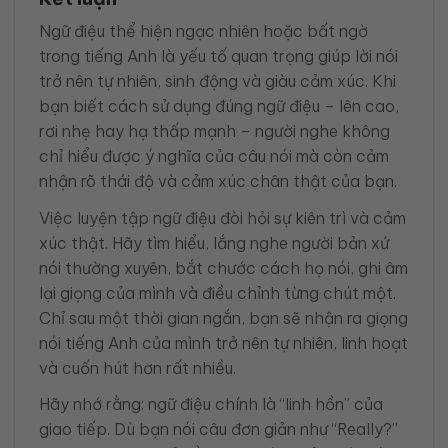
Ngữ điệu thể hiện ngạc nhiên hoặc bất ngờ
trong tiếng Anh là yếu tố quan trọng giúp lời nói
trở nên tự nhiên, sinh động và giàu cảm xúc. Khi
bạn biết cách sử dụng đúng ngữ điệu – lên cao,
rơi nhẹ hay hạ thấp mạnh – người nghe không
chỉ hiểu được ý nghĩa của câu nói mà còn cảm
nhận rõ thái độ và cảm xúc chân thật của bạn.
Việc luyện tập ngữ điệu đòi hỏi sự kiên trì và cảm
xúc thật. Hãy tìm hiểu, lắng nghe người bản xứ
nói thường xuyên, bắt chước cách họ nói, ghi âm
lại giọng của mình và điều chỉnh từng chút một.
Chỉ sau một thời gian ngắn, bạn sẽ nhận ra giọng
nói tiếng Anh của mình trở nên tự nhiên, linh hoạt
và cuốn hút hơn rất nhiều.
Hãy nhớ rằng: ngữ điệu chính là “linh hồn” của
giao tiếp. Dù bạn nói câu đơn giản như “Really?”