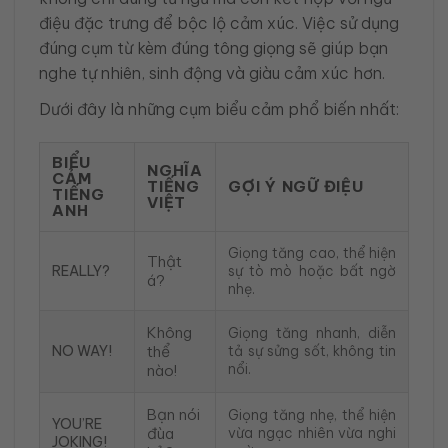
điệu đặc trưng để bộc lộ cảm xúc. Việc sử dụng
đúng cụm từ kèm đúng tông giọng sẽ giúp bạn
nghe tự nhiên, sinh động và giàu cảm xúc hơn.
Dưới đây là những cụm biểu cảm phổ biến nhất:
BIỂU
NGHĨA
CẢM
TIẾNG
GỢI Ý NGỮ ĐIỆU
TIẾNG
VIỆT
ANH
Giọng tăng cao, thể hiện
Thật
REALLY?
sự tò mò hoặc bất ngờ
á?
nhẹ.
Không
Giọng tăng nhanh, diễn
NO WAY!
thể
tả sự sửng sốt, không tin
nổi.
nào!
Bạn nói
Giọng tăng nhẹ, thể hiện
YOU’RE
đùa
vừa ngạc nhiên vừa nghi
JOKING!