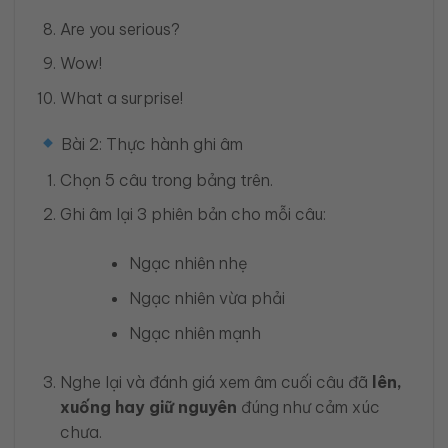
Are you serious?
Wow!
What a surprise!
Bài 2: Thực hành ghi âm
Chọn 5 câu trong bảng trên.
Ghi âm lại 3 phiên bản cho mỗi câu:
Ngạc nhiên nhẹ
Ngạc nhiên vừa phải
Ngạc nhiên mạnh
Nghe lại và đánh giá xem âm cuối câu đã
lên,
xuống hay giữ nguyên
đúng như cảm xúc
chưa.