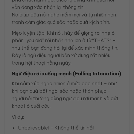
vẫn đang xác nhận lại thông tin.
Nó giúp câu nói nghe mềm mại và tự nhiên hơn,
tránh cảm giác quá sốc hoặc quá kịch tính.
Mẹo luyện tập: Khi nói, hãy để giọng rơi nhẹ ở
phần “you did” rồi nhấn nhẹ lên ở từ “THAT?” –
như thể bạn đang hỏi lại để xác minh thông tin.
Đây là ngữ điệu người bản xứ dùng rất nhiều
trong hội thoại hằng ngày.
Ngữ điệu rơi xuống mạnh (Falling Intonation)
Khi cảm xúc ngạc nhiên ở mức cao nhất – như
khi bạn quá bất ngờ, sốc hoặc thán phục –
người nói thường dùng ngữ điệu rơi mạnh và dứt
khoát ở cuối câu.
Ví dụ:
Unbelievable! – Không thể tin nổi!