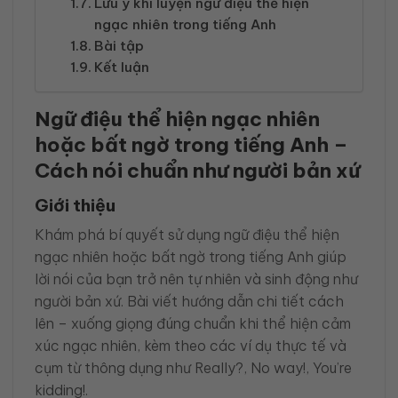
Lưu ý khi luyện ngữ điệu thể hiện
ngạc nhiên trong tiếng Anh
Bài tập
Kết luận
Ngữ điệu thể hiện ngạc nhiên
hoặc bất ngờ trong tiếng Anh –
Cách nói chuẩn như người bản xứ
Giới thiệu
Khám phá bí quyết sử dụng ngữ điệu thể hiện
ngạc nhiên hoặc bất ngờ trong tiếng Anh giúp
lời nói của bạn trở nên tự nhiên và sinh động như
người bản xứ. Bài viết hướng dẫn chi tiết cách
lên – xuống giọng đúng chuẩn khi thể hiện cảm
xúc ngạc nhiên, kèm theo các ví dụ thực tế và
cụm từ thông dụng như Really?, No way!, You’re
kidding!.