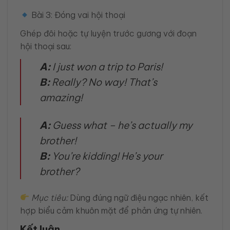
Bài 3: Đóng vai hội thoại
Ghép đôi hoặc tự luyện trước gương với đoạn
hội thoại sau:
A:
I just won a trip to Paris!
B:
Really? No way! That’s
amazing!
A:
Guess what – he’s actually my
brother!
B:
You’re kidding! He’s your
brother?
Mục tiêu:
Dùng đúng ngữ điệu ngạc nhiên, kết
hợp biểu cảm khuôn mặt để phản ứng tự nhiên.
Kết luận