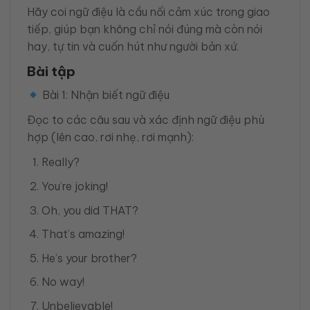
Hãy coi ngữ điệu là cầu nối cảm xúc trong giao
tiếp, giúp bạn không chỉ nói đúng mà còn nói
hay, tự tin và cuốn hút như người bản xứ.
Bài tập
Bài 1: Nhận biết ngữ điệu
Đọc to các câu sau và xác định ngữ điệu phù
hợp (lên cao, rơi nhẹ, rơi mạnh):
Really?
You’re joking!
Oh, you did THAT?
That’s amazing!
He’s your brother?
No way!
Unbelievable!