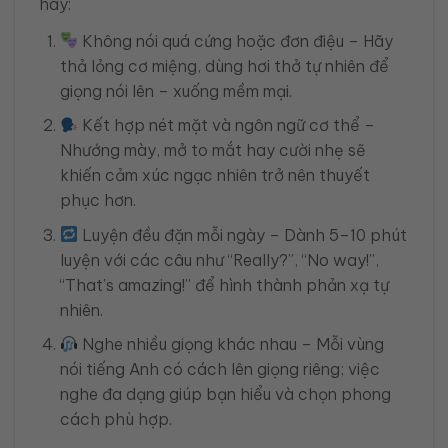
hãy:
Không nói quá cứng hoặc đơn điệu – Hãy
thả lỏng cơ miệng, dùng hơi thở tự nhiên để
giọng nói lên – xuống mềm mại.
Kết hợp nét mặt và ngôn ngữ cơ thể –
Nhướng mày, mở to mắt hay cười nhẹ sẽ
khiến cảm xúc ngạc nhiên trở nên thuyết
phục hơn.
Luyện đều đặn mỗi ngày – Dành 5–10 phút
luyện với các câu như “Really?”, “No way!”,
“That’s amazing!” để hình thành phản xạ tự
nhiên.
Nghe nhiều giọng khác nhau – Mỗi vùng
nói tiếng Anh có cách lên giọng riêng; việc
nghe đa dạng giúp bạn hiểu và chọn phong
cách phù hợp.