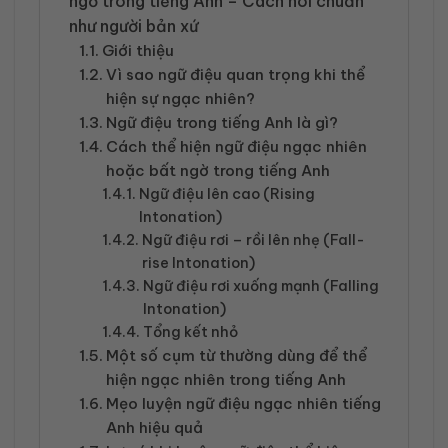
ngờ trong tiếng Anh – Cách nói chuẩn
như người bản xứ
Giới thiệu
Vì sao ngữ điệu quan trọng khi thể
hiện sự ngạc nhiên?
Ngữ điệu trong tiếng Anh là gì?
Cách thể hiện ngữ điệu ngạc nhiên
hoặc bất ngờ trong tiếng Anh
Ngữ điệu lên cao (Rising
Intonation)
Ngữ điệu rơi – rồi lên nhẹ (Fall-
rise Intonation)
Ngữ điệu rơi xuống mạnh (Falling
Intonation)
Tổng kết nhỏ
Một số cụm từ thường dùng để thể
hiện ngạc nhiên trong tiếng Anh
Mẹo luyện ngữ điệu ngạc nhiên tiếng
Anh hiệu quả