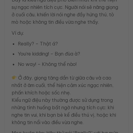
sự ngạc nhiên tích cực. Người nói sẽ nâng giọng
ở cuối câu, khiến lời nói nghe đầy hứng thú, tò
mò hoặc không tin điều vừa nghe thấy.
Ví dụ:
Really? – Thật á?
You’re kidding! – Bạn đùa à?
No way! – Không thể nào!
Ở đây, giọng tăng dần từ giữa câu và cao
nhất ở âm cuối, thể hiện cảm xúc ngạc nhiên,
phấn khích hoặc sốc nhẹ.
Kiểu ngữ điệu này thường được sử dụng trong
những tình huống bất ngờ nhưng tích cực: khi
nghe tin vui, khi bạn bè kể điều thú vị, hoặc khi
không tin nổi vào điều vừa nghe.