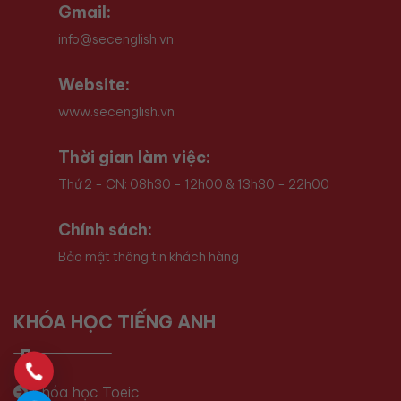
Gmail:
info@secenglish.vn
Website:
www.secenglish.vn
Thời gian làm việc:
Thứ 2 - CN: 08h30 - 12h00 & 13h30 - 22h00
Chính sách:
Bảo mật thông tin khách hàng
KHÓA HỌC TIẾNG ANH
Khóa học Toeic