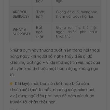
ngờ.
hả?
Thật
ARE YOU
Giọng lên cuối, mang sắc
SERIOUS?
hả?
thái muốn xác nhận lại.
Bất
Giọng rơi nhẹ, thể hiện
WHAT A
ngờ
ngạc nhiên pha chút
SURPRISE!
thích thú.
thật!
Những cụm này thường xuất hiện trong hội thoại
hằng ngày khi người nói nghe thấy điều gì đó
khiến họ bất ngờ – ví dụ như một tin vui, một câu
chuyện khó tin hoặc một hành động không ngờ
tới.
Khi luyện nói, bạn nên kết hợp biểu cảm
khuôn mặt (mở to mắt, nhướng mày, mỉm cười,
v.v.) cùng ngữ điệu phù hợp để cảm xúc được
truyền tải chân thật hơn.