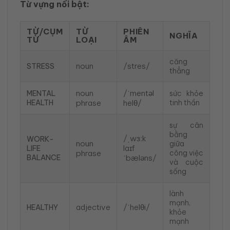
Từ vựng nổi bật:
TỪ/CỤM
TỪ
PHIÊN
NGHĨA
TỪ
LOẠI
ÂM
căng
noun
/stres/
STRESS
thẳng
noun
/ˈmentəl
MENTAL
sức khỏe
HEALTH
phrase
helθ/
tinh thần
sự cân
bằng
/ˌwɜːk
WORK-
noun
giữa
laɪf
LIFE
phrase
công việc
BALANCE
ˈbæləns/
và cuộc
sống
lành
mạnh,
adjective
/ˈhelθi/
HEALTHY
khỏe
mạnh