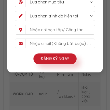
hours because they want to earn more money or
get promoted. Technology can make the
problem worse because people may receive
work messages even after office hours. For
example, some workers still answer emails at
night or during weekends. Because of these
pressures, it becomes harder for people to
protect their personal time, family life and free
time.
Từ vựng nổi bật:
ĐĂNG KÝ NGAY
Từ
Phiên âm
TỪ/CỤM TỪ
Nghĩa
loại
khối
/
lượng
noun
WORKLOAD
ˈwɜːkləʊd/
công
việc