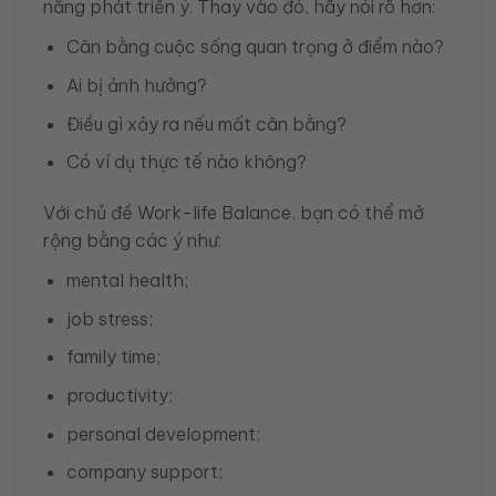
năng phát triển ý. Thay vào đó, hãy nói rõ hơn:
Cân bằng cuộc sống quan trọng ở điểm nào?
Ai bị ảnh hưởng?
Điều gì xảy ra nếu mất cân bằng?
Có ví dụ thực tế nào không?
Với chủ đề Work-life Balance, bạn có thể mở
rộng bằng các ý như:
mental health;
job stress;
family time;
productivity;
personal development;
company support;