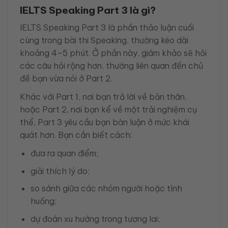
IELTS Speaking Part 3 là gì?
IELTS Speaking
Part 3 là phần thảo luận cuối
cùng trong bài thi Speaking, thường kéo dài
khoảng 4–5 phút. Ở phần này, giám khảo sẽ hỏi
các câu hỏi rộng hơn, thường liên quan đến chủ
đề bạn vừa nói ở Part 2.
Khác với Part 1, nơi bạn trả lời về bản thân,
hoặc Part 2, nơi bạn kể về một trải nghiệm cụ
thể, Part 3 yêu cầu bạn bàn luận ở mức khái
quát hơn. Bạn cần biết cách:
đưa ra quan điểm;
giải thích lý do;
so sánh giữa các nhóm người hoặc tình
huống;
dự đoán xu hướng trong tương lai;