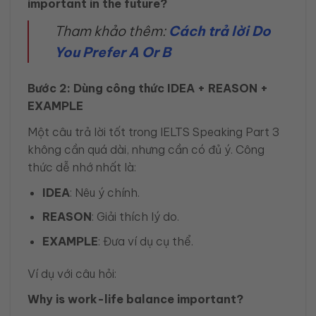
important in the future?
Tham khảo thêm:
Cách trả lời Do
You Prefer A Or B
Bước 2: Dùng công thức IDEA + REASON +
EXAMPLE
Một câu trả lời tốt trong IELTS Speaking Part 3
không cần quá dài, nhưng cần có đủ ý. Công
thức dễ nhớ nhất là:
IDEA
: Nêu ý chính.
REASON
: Giải thích lý do.
EXAMPLE
: Đưa ví dụ cụ thể.
Ví dụ với câu hỏi:
Why is work-life balance important?