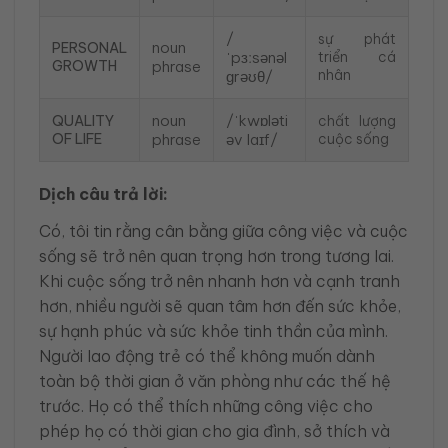
/
sự phát
noun
PERSONAL
ˈpɜːsənəl
triển cá
GROWTH
phrase
nhân
ɡrəʊθ/
noun
/ˈkwɒləti
QUALITY
chất lượng
OF LIFE
phrase
əv laɪf/
cuộc sống
Dịch câu trả lời:
Có, tôi tin rằng cân bằng giữa công việc và cuộc
sống sẽ trở nên quan trọng hơn trong tương lai.
Khi cuộc sống trở nên nhanh hơn và cạnh tranh
hơn, nhiều người sẽ quan tâm hơn đến sức khỏe,
sự hạnh phúc và sức khỏe tinh thần của mình.
Người lao động trẻ có thể không muốn dành
toàn bộ thời gian ở văn phòng như các thế hệ
trước. Họ có thể thích những công việc cho
phép họ có thời gian cho gia đình, sở thích và