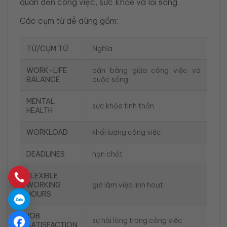
quan đến công việc, sức khỏe và lối sống.
Các cụm từ dễ dùng gồm:
TỪ/CỤM TỪ
Nghĩa
WORK-LIFE
cân bằng giữa công việc và
BALANCE
cuộc sống
MENTAL
sức khỏe tinh thần
HEALTH
WORKLOAD
khối lượng công việc
DEADLINES
hạn chót
FLEXIBLE
WORKING
giờ làm việc linh hoạt
HOURS
JOB
sự hài lòng trong công việc
SATISFACTION