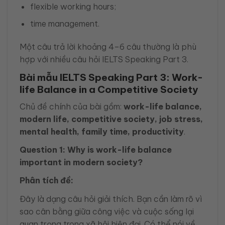
flexible working hours;
time management.
Một câu trả lời khoảng 4–6 câu thường là phù
hợp với nhiều câu hỏi IELTS Speaking Part 3.
Bài mẫu IELTS Speaking Part 3: Work-
life Balance in a Competitive Society
Chủ đề chính của bài gồm:
work-life balance,
modern life, competitive society, job stress,
mental health, family time, productivity
.
Question 1: Why is work-life balance
important in modern society?
Phân tích đề:
Đây là dạng câu hỏi giải thích. Bạn cần làm rõ vì
sao cân bằng giữa công việc và cuộc sống lại
quan trọng trong xã hội hiện đại. Có thể nói về