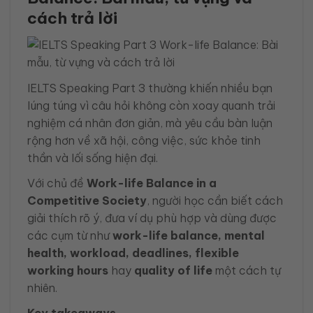
cách trả lời
IELTS Speaking Part 3 thường khiến nhiều bạn
lúng túng vì câu hỏi không còn xoay quanh trải
nghiệm cá nhân đơn giản, mà yêu cầu bàn luận
rộng hơn về xã hội, công việc, sức khỏe tinh
thần và lối sống hiện đại.
Với chủ đề
Work-life Balance in a
Competitive Society
, người học cần biết cách
giải thích rõ ý, đưa ví dụ phù hợp và dùng được
các cụm từ như
work-life balance, mental
health, workload, deadlines, flexible
working hours
hay
quality of life
một cách tự
nhiên.
Key takeaways