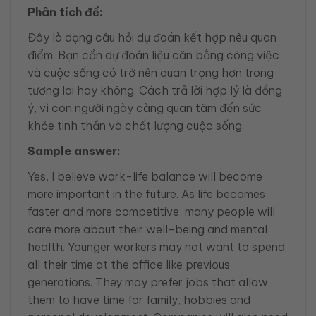
Phân tích đề:
Đây là dạng câu hỏi dự đoán kết hợp nêu quan
điểm. Bạn cần dự đoán liệu cân bằng công việc
và cuộc sống có trở nên quan trọng hơn trong
tương lai hay không. Cách trả lời hợp lý là đồng
ý, vì con người ngày càng quan tâm đến sức
khỏe tinh thần và chất lượng cuộc sống.
Sample answer:
Yes, I believe work-life balance will become
more important in the future. As life becomes
faster and more competitive, many people will
care more about their well-being and mental
health. Younger workers may not want to spend
all their time at the office like previous
generations. They may prefer jobs that allow
them to have time for family, hobbies and