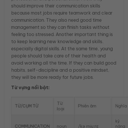
should improve their communication skills
because most jobs require teamwork and clear
communication. They also need good time
management so they can finish tasks without
feeling too stressed. Another important thing is
to keep learning new knowledge and skills,
especially digital skills. At the same time, young
people should take care of their health and
avoid working all the time. If they can build good
habits, self-discipline and a positive mindset,
they will be more ready for future jobs.
Từ vựng nổi bật:
Từ
Phiên âm
TỪ/CỤM TỪ
Nghĩa
loại
kỹ
noun
/kəˌmjuːnɪ
COMMUNICATION
năng