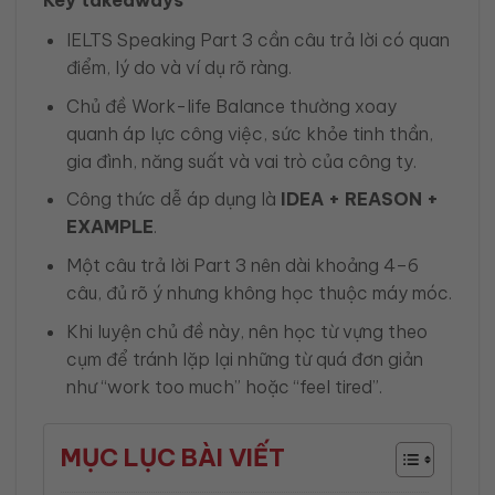
IELTS Speaking Part 3 cần câu trả lời có quan
điểm, lý do và ví dụ rõ ràng.
Chủ đề Work-life Balance thường xoay
quanh áp lực công việc, sức khỏe tinh thần,
gia đình, năng suất và vai trò của công ty.
Công thức dễ áp dụng là
IDEA + REASON +
EXAMPLE
.
Một câu trả lời Part 3 nên dài khoảng 4–6
câu, đủ rõ ý nhưng không học thuộc máy móc.
Khi luyện chủ đề này, nên học từ vựng theo
cụm để tránh lặp lại những từ quá đơn giản
như “work too much” hoặc “feel tired”.
MỤC LỤC BÀI VIẾT