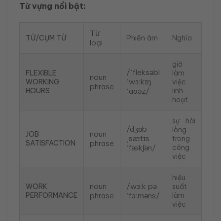
Từ vựng nổi bật:
Từ
Phiên âm
TỪ/CỤM TỪ
Nghĩa
loại
giờ
/ˈfleksəbl
FLEXIBLE
làm
noun
ˈwɜːkɪŋ
WORKING
việc
phrase
HOURS
ˈaʊəz/
linh
hoạt
sự hài
/dʒɒb
lòng
noun
JOB
ˌsætɪs
trong
SATISFACTION
phrase
ˈfækʃən/
công
việc
hiệu
noun
/wɜːk pə
WORK
suất
PERFORMANCE
phrase
ˈfɔːməns/
làm
việc