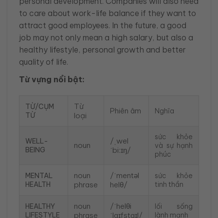
personal development. Companies will also need
to care about work-life balance if they want to
attract good employees. In the future, a good
job may not only mean a high salary, but also a
healthy lifestyle, personal growth and better
quality of life.
Từ vựng nổi bật:
Từ
TỪ/CỤM
Phiên âm
Nghĩa
TỪ
loại
sức khỏe
/ˌwel
WELL-
noun
và sự hạnh
BEING
ˈbiːɪŋ/
phúc
noun
/ˈmentəl
MENTAL
sức khỏe
HEALTH
phrase
helθ/
tinh thần
noun
/ˈhelθi
HEALTHY
lối sống
LIFESTYLE
phrase
ˈlaɪfstaɪl/
lành mạnh