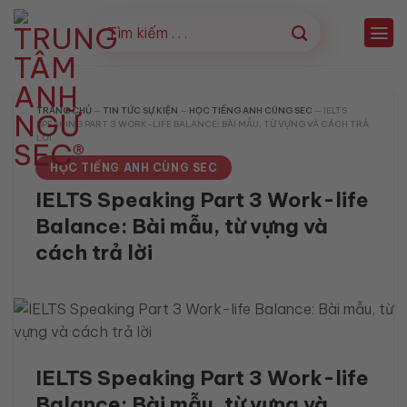
Bỏ
qua
nội
dung
TRANG CHỦ
—
TIN TỨC SỰ KIỆN
—
HỌC TIẾNG ANH CÙNG SEC
—
IELTS
SPEAKING PART 3 WORK-LIFE BALANCE: BÀI MẪU, TỪ VỰNG VÀ CÁCH TRẢ
LỜI
HỌC TIẾNG ANH CÙNG SEC
IELTS Speaking Part 3 Work-life
Balance: Bài mẫu, từ vựng và
cách trả lời
IELTS Speaking Part 3 Work-life
Balance: Bài mẫu, từ vựng và