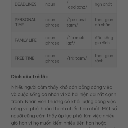
/
noun
DEADLINES
hạn chót
ˈdedlaɪnz/
noun
/ˈpɜːsənəl
PERSONAL
thời gian
TIME
phrase
taɪm/
cá nhân
noun
/ˈfæməli
đời sống
FAMILY LIFE
phrase
laɪf/
gia đình
noun
thời gian
/friː taɪm/
FREE TIME
phrase
rảnh
Dịch câu trả lời:
Nhiều người cảm thấy khó cân bằng công việc
và cuộc sống cá nhân vì xã hội hiện đại rất cạnh
tranh. Nhân viên thường có khối lượng công việc
nặng và phải hoàn thành nhiều hạn chót. Một số
người cũng cảm thấy áp lực phải làm việc nhiều
giờ hơn vì họ muốn kiếm nhiều tiền hơn hoặc