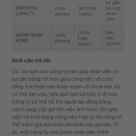
sự gắn
noun
/ɪmˈplɔɪiː
EMPLOYEE
bó của
LOYALTY
phrase
ˈlɔɪəlti/
nhân
viên
/wɜːk
làm
verb
WORK FROM
frəm
việc
HOME
phrase
tại nhà
həʊm/
Dịch câu trả lời:
Có, tôi nghĩ các công ty nên giúp nhân viên có
sự cân bằng tốt hơn giữa công việc và cuộc
sống. Khi nhân viên khỏe mạnh và thoải mái, họ
có thể làm việc hiệu quả hơn và mắc ít lỗi hơn.
Công ty có thể hỗ trợ người lao động bằng
cách cung cấp giờ làm việc linh hoạt, đủ ngày
nghỉ và khối lượng công việc hợp lý. Họ cũng có
thể tránh gửi quá nhiều tin nhắn sau giờ làm. Ví
dụ, một công ty cho phép nhân viên thỉnh