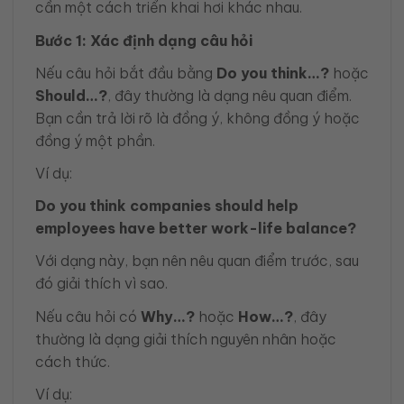
cần một cách triển khai hơi khác nhau.
Bước 1: Xác định dạng câu hỏi
Nếu câu hỏi bắt đầu bằng
Do you think…?
hoặc
Should…?
, đây thường là dạng nêu quan điểm.
Bạn cần trả lời rõ là đồng ý, không đồng ý hoặc
đồng ý một phần.
Ví dụ:
Do you think companies should help
employees have better work-life balance?
Với dạng này, bạn nên nêu quan điểm trước, sau
đó giải thích vì sao.
Nếu câu hỏi có
Why…?
hoặc
How…?
, đây
thường là dạng giải thích nguyên nhân hoặc
cách thức.
Ví dụ: