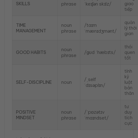
SKILLS
phrase
ˈkeɪʃən skɪlz/
giao
tiếp
quản
noun
/taɪm
TIME
lý thời
MANAGEMENT
phrase
ˈmænɪdʒmənt/
gian
thói
noun
/ɡʊd ˈhæbɪts/
GOOD HABITS
quen
phrase
tốt
tính
kỷ
/ˌself
noun
SELF-DISCIPLINE
luật
ˈdɪsəplɪn/
bản
thân
tư
noun
/ˈpɒzətɪv
POSITIVE
duy
MINDSET
phrase
ˈmaɪndset/
tích
cực