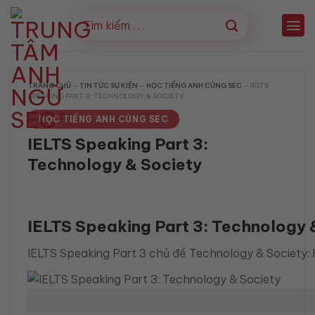
Bỏ
qua
nội
dung
TRANG CHỦ
—
TIN TỨC SỰ KIỆN
—
HỌC TIẾNG ANH CÙNG SEC
—
IELTS
SPEAKING PART 3: TECHNOLOGY & SOCIETY
HỌC TIẾNG ANH CÙNG SEC
IELTS Speaking Part 3:
Technology & Society
IELTS Speaking Part 3: Technology 
IELTS Speaking Part 3 chủ đề Technology & Society: h