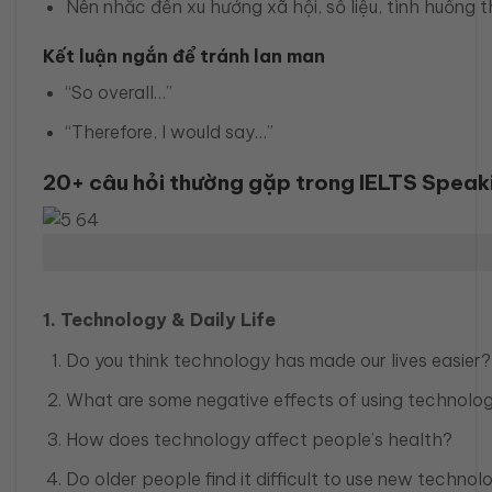
Nên nhắc đến xu hướng xã hội, số liệu, tình huống 
Kết luận ngắn để tránh lan man
“So overall…”
“Therefore, I would say…”
20+ câu hỏi thường gặp trong IELTS Speak
1. Technology & Daily Life
Do you think technology has made our lives easier?
What are some negative effects of using technolo
How does technology affect people’s health?
Do older people find it difficult to use new technol