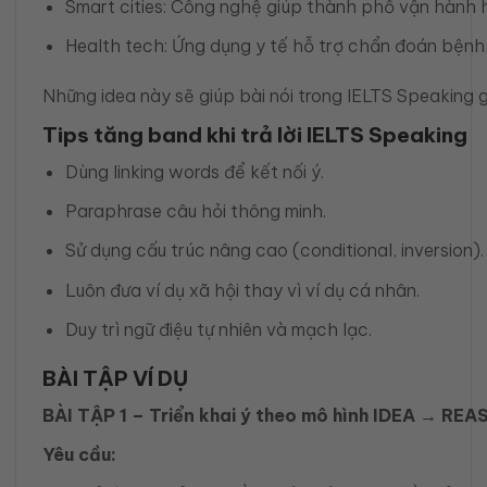
Smart cities: Công nghệ giúp thành phố vận hành h
Health tech: Ứng dụng y tế hỗ trợ chẩn đoán bệnh,
Những idea này sẽ giúp bài nói trong IELTS Speaking g
Tips tăng band khi trả lời IELTS Speaking
Dùng linking words để kết nối ý.
Paraphrase câu hỏi thông minh.
Sử dụng cấu trúc nâng cao (conditional, inversion).
Luôn đưa ví dụ xã hội thay vì ví dụ cá nhân.
Duy trì ngữ điệu tự nhiên và mạch lạc.
BÀI TẬP VÍ DỤ
BÀI TẬP 1 – Triển khai ý theo mô hình IDEA → 
Yêu cầu: