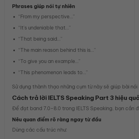
Phrases giúp nói tự nhiên
“From my perspective…”
“It’s undeniable that…”
“That being said…”
“The main reason behind this is…”
“To give you an example…”
“This phenomenon leads to…”
Sử dụng thành thạo những cụm từ này sẽ giúp bài nói 
Cách trả lời IELTS Speaking Part 3 hiệu qu
Để đạt band 7.0–8.0 trong IELTS Speaking, bạn cần 
Nêu quan điểm rõ ràng ngay từ đầu
Dùng các cấu trúc như: