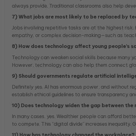
always provide. Traditional classrooms also help develo
7) What jobs are most likely to be replaced by te
Jobs involving repetitive tasks are at the highest risk
empathy, or complex decision-making—such as teacher
8) How does technology affect young people’s soc
Technology can weaken social skills because many you
However, technology can also help them connect globall
9) Should governments regulate artificial intelli
Definitely yes. AI has enormous power, and without re
establish ethical guidelines to ensure transparency an
10) Does technology widen the gap between the r
In many cases, yes. Wealthier people can afford bett
to compete. This “digital divide” increases inequality. 
11) How has technology changed the workplace?