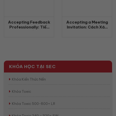
Accepting Feedback
Accepting a Meeting
Professionally: Tiếp
Invitation: Cách Xác
nhận phản hồi chuyên
Nhận Tham Gia Cuộc
nghiệp bằng tiếng Anh
Họp Bằng Tiếng Anh
(2026)
Chuyên Nghiệp
(2026)
KHÓA HỌC TẠI SEC
Khóa Kiến Thức Nền
Khóa Toeic
Khóa Toeic 500-800+ LR
Khóa Toeic 240 - 320+ SW