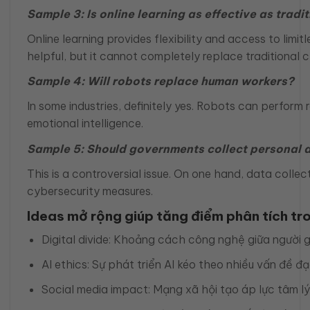
Sample 3: Is online learning as effective as tradi
Online learning provides flexibility and access to limi
helpful, but it cannot completely replace traditional 
Sample 4: Will robots replace human workers?
In some industries, definitely yes. Robots can perform 
emotional intelligence.
Sample 5: Should governments collect personal 
This is a controversial issue. On one hand, data coll
cybersecurity measures.
Ideas mở rộng giúp tăng điểm phân tích tr
Digital divide: Khoảng cách công nghệ giữa người 
AI ethics: Sự phát triển AI kéo theo nhiều vấn đề đ
Social media impact: Mạng xã hội tạo áp lực tâm lý 