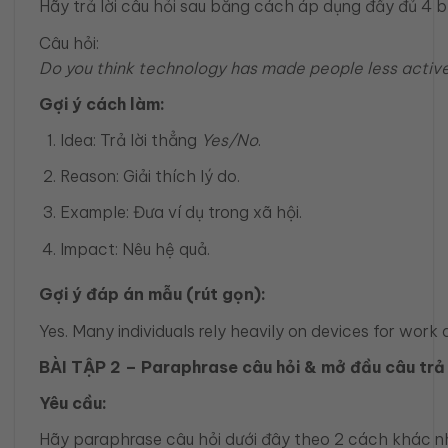
Hãy trả lời câu hỏi sau bằng cách áp dụng đầy đủ 4 b
Câu hỏi:
Do you think technology has made people less activ
Gợi ý cách làm:
Idea: Trả lời thẳng
Yes/No
.
Reason: Giải thích lý do.
Example: Đưa ví dụ trong xã hội.
Impact: Nêu hệ quả.
Gợi ý đáp án mẫu (rút gọn):
Yes. Many individuals rely heavily on devices for work
BÀI TẬP 2 – Paraphrase câu hỏi & mở đầu câu trả
Yêu cầu:
Hãy paraphrase câu hỏi dưới đây theo 2 cách khác nha