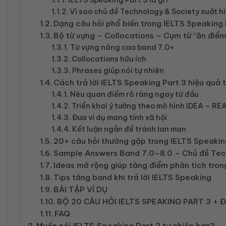
Vì sao chủ đề Technology & Society xuất h
Dạng câu hỏi phổ biến trong IELTS Speaking
Bộ từ vựng – Collocations – Cụm từ “ăn điểm
Từ vựng nâng cao band 7.0+
Collocations hữu ích
Phrases giúp nói tự nhiên
Cách trả lời IELTS Speaking Part 3 hiệu quả
Nêu quan điểm rõ ràng ngay từ đầu
Triển khai ý tưởng theo mô hình IDEA – 
Đưa ví dụ mang tính xã hội
Kết luận ngắn để tránh lan man
20+ câu hỏi thường gặp trong IELTS Speakin
Sample Answers Band 7.0–8.0 – Chủ đề Tec
Ideas mở rộng giúp tăng điểm phân tích tron
Tips tăng band khi trả lời IELTS Speaking
BÀI TẬP VÍ DỤ
BỘ 20 CÂU HỎI IELTS SPEAKING PART 3 +
FAQ
Muốn nói IELTS Speaking Part 3 tự nhiên hơn?