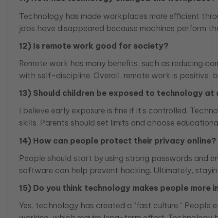
Technology has made workplaces more efficient throug
jobs have disappeared because machines perform them 
12) Is remote work good for society?
Remote work has many benefits, such as reducing commu
with self-discipline. Overall, remote work is positive
13) Should children be exposed to technology at 
I believe early exposure is fine if it’s controlled. T
skills. Parents should set limits and choose educationa
14) How can people protect their privacy online?
People should start by using strong passwords and ena
software can help prevent hacking. Ultimately, staying 
15) Do you think technology makes people more 
Yes, technology has created a “fast culture.” People 
working, which require long-term effort. Technology 