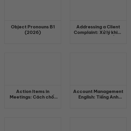
Object Pronouns B1
Addressing a Client
(2026)
Complaint: Xử lý khiếu
nại khách hàng bằng
tiếng Anh chuyên
nghiệp (2026)
Action Items in
Account Management
Meetings: Cách chốt
English: Tiếng Anh
công việc rõ ràng
Quản Lý Khách Hàng
bằng tiếng Anh
Chuyên Nghiệp
(2026)
(2026)