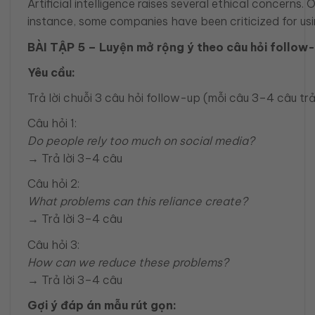
Artificial intelligence raises several ethical concerns
instance, some companies have been criticized for usin
BÀI TẬP 5 – Luyện mở rộng ý theo câu hỏi follow
Yêu cầu:
Trả lời chuỗi 3 câu hỏi follow-up (mỗi câu 3–4 câu trả 
Câu hỏi 1:
Do people rely too much on social media?
→ Trả lời 3–4 câu
Câu hỏi 2:
What problems can this reliance create?
→ Trả lời 3–4 câu
Câu hỏi 3:
How can we reduce these problems?
→ Trả lời 3–4 câu
Gợi ý đáp án mẫu rút gọn: