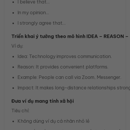
I believe that…
In my opinion…
I strongly agree that…
Triển khai ý tưởng theo mô hình IDEA – REASON
Ví dụ:
Idea: Technology improves communication.
Reason: It provides convenient platforms.
Example: People can call via Zoom, Messenger.
Impact: It makes long-distance relationships strong
Đưa ví dụ mang tính xã hội
Tiêu chí:
Không dùng ví dụ cá nhân nhỏ lẻ