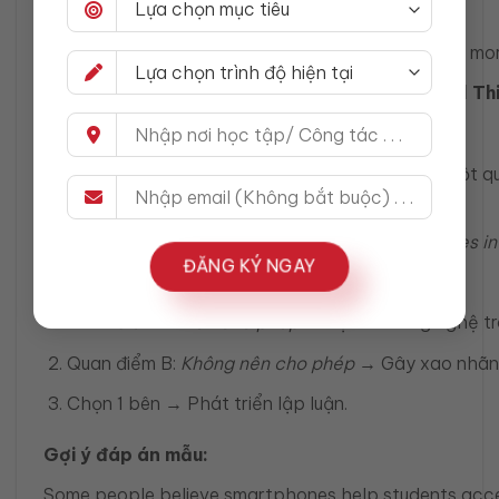
Gợi ý đáp án mẫu (ngắn):
Technology has made communication quicker and more c
BÀI TẬP 3 – Đưa quan điểm phản biện (Critical Th
Yêu cầu:
Hãy nêu 2 quan điểm trái ngược và sau đó chọn một q
Câu hỏi:
Should schools allow students to use smartphones in
ĐĂNG KÝ NGAY
Bước làm:
Quan điểm A:
Nên cho phép
→ Lợi ích công nghệ tr
Quan điểm B:
Không nên cho phép
→ Gây xao nhãn
Chọn 1 bên → Phát triển lập luận.
Gợi ý đáp án mẫu:
Some people believe smartphones help students access