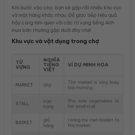
Khi bước vào chợ, bạn sẽ gặp rất nhiều khu vực
và mặt hàng khác nhau. Để giao tiếp hiệu quả,
hãy cùng làm quen với các từ vựng tiếng Anh
mua bán thường gặp dưới đây nhé!
Khu vực và vật dụng trong chợ
NGHĨA
TỪ
TIẾNG
VÍ DỤ MINH HỌA
VỰNG
VIỆT
The market is very busy
chợ
MARKET
this morning.
sạp
She sells vegetables at
STALL
hàng
her small stall.
giỏ
I bring my own basket to
BASKET
hàng
the market.