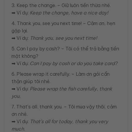
3. Keep the change. – Giữ luôn tiền thừa nhé.
➡ Ví dụ:
Keep the change, have a nice day!
4. Thank you, see you next time! – Cảm ơn, hẹn
gặp lại.
➡ Ví dụ:
Thank you, see you next time!
5. Can I pay by cash? – Tôi có thể trả bằng tiền
mặt không?
➡ Ví dụ:
Can I pay by cash or do you take card?
6. Please wrap it carefully. – Làm ơn gói cẩn
thận giúp tôi nhé.
➡ Ví dụ:
Please wrap the fish carefully, thank
you.
7. That’s all, thank you. – Tôi mua vậy thôi, cảm
ơn nhé.
➡ Ví dụ:
That’s all for today, thank you very
much.