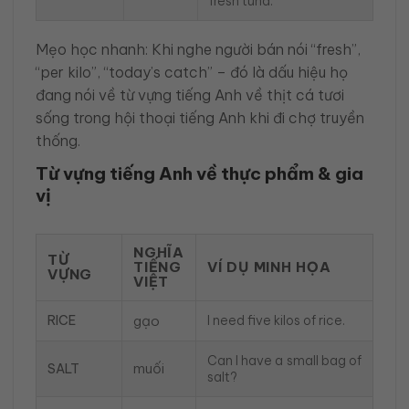
fresh tuna.
Mẹo học nhanh: Khi nghe người bán nói “fresh”,
“per kilo”, “today’s catch” – đó là dấu hiệu họ
đang nói về từ vựng tiếng Anh về thịt cá tươi
sống trong hội thoại tiếng Anh khi đi chợ truyền
thống.
Từ vựng tiếng Anh về thực phẩm & gia
vị
NGHĨA
TỪ
TIẾNG
VÍ DỤ MINH HỌA
VỰNG
VIỆT
RICE
gạo
I need five kilos of rice.
Can I have a small bag of
muối
SALT
salt?