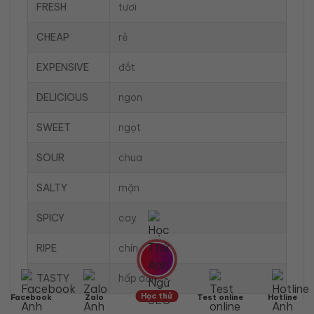
FRESH
tươi
CHEAP
rẻ
EXPENSIVE
đắt
DELICIOUS
ngon
SWEET
ngọt
SOUR
chua
SALTY
mặn
SPICY
cay
RIPE
chín
TASTY
hấp dẫn
Học thử
Facebook
Zalo
Test online
Hotline