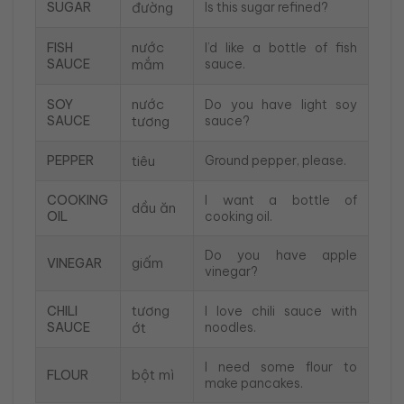
SUGAR
đường
Is this sugar refined?
nước
FISH
I’d like a bottle of fish
SAUCE
mắm
sauce.
nước
SOY
Do you have light soy
SAUCE
tương
sauce?
PEPPER
tiêu
Ground pepper, please.
COOKING
I want a bottle of
dầu ăn
OIL
cooking oil.
Do you have apple
giấm
VINEGAR
vinegar?
tương
CHILI
I love chili sauce with
SAUCE
ớt
noodles.
I need some flour to
bột mì
FLOUR
make pancakes.