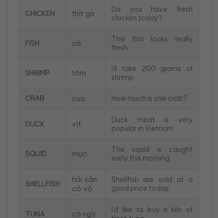
Do you have fresh
thịt gà
CHICKEN
chicken today?
This fish looks really
cá
FISH
fresh.
I’ll take 200 grams of
tôm
SHRIMP
shrimp.
CRAB
cua
How much is one crab?
Duck meat is very
vịt
DUCK
popular in Vietnam.
The squid is caught
mực
SQUID
early this morning.
hải sản
Shellfish are sold at a
SHELLFISH
có vỏ
good price today.
I’d like to buy a kilo of
cá ngừ
TUNA