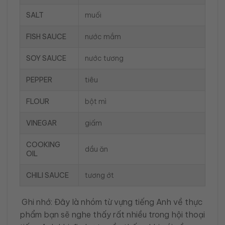
SALT
muối
FISH SAUCE
nước mắm
SOY SAUCE
nước tương
PEPPER
tiêu
FLOUR
bột mì
VINEGAR
giấm
COOKING
dầu ăn
OIL
CHILI SAUCE
tương ớt
Ghi nhớ: Đây là nhóm từ vựng tiếng Anh về thực
phẩm bạn sẽ nghe thấy rất nhiều trong hội thoại