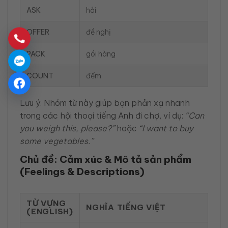
ASK
hỏi
OFFER
đề nghị
PACK
gói hàng
COUNT
đếm
Lưu ý: Nhóm từ này giúp bạn phản xạ nhanh
trong các hội thoại tiếng Anh đi chợ, ví dụ:
“Can
you weigh this, please?”
hoặc
“I want to buy
some vegetables.”
Chủ đề: Cảm xúc & Mô tả sản phẩm
(Feelings & Descriptions)
TỪ VỰNG
NGHĨA TIẾNG VIỆT
(ENGLISH)