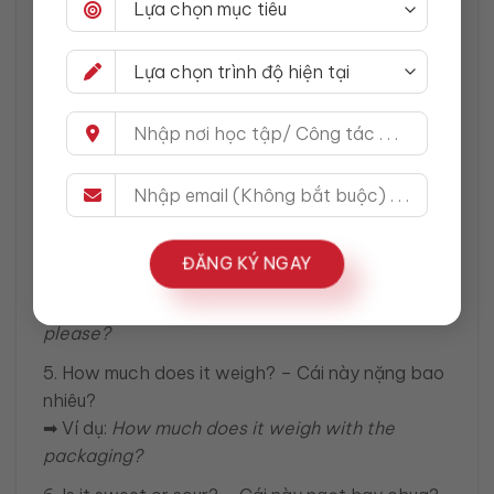
➡ Ví dụ:
Is this fish fresh today?
2. Where is this from? – Cái này có xuất xứ ở
đâu?
➡ Ví dụ:
Where are these mangoes from?
3. Do you have organic vegetables? – Có rau hữu
cơ không?
➡ Ví dụ:
Do you have organic spinach or
lettuce?
ĐĂNG KÝ NGAY
4. Can I have half a kilo? – Cho tôi nửa ký nhé.
➡ Ví dụ:
Can I have half a kilo of tomatoes,
please?
5. How much does it weigh? – Cái này nặng bao
nhiêu?
➡ Ví dụ:
How much does it weigh with the
packaging?