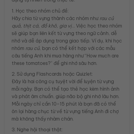
1. Học theo nhóm chủ đề:
Hãy chia từ vựng thành các nhóm như
rau củ
quả, thịt cá, đồ khô, gia vị
… Việc học theo nhóm
sẽ giúp bạn liên kết từ vựng theo ngữ cảnh, dễ
nhớ và dễ áp dụng trong giao tiếp. Ví dụ, khi học
nhóm
rau củ
, bạn có thể kết hợp với các mẫu
câu tiếng Anh khi mua hàng như “How much are
these tomatoes?” để ghi nhớ sâu hơn.
2. Sử dụng Flashcards hoặc Quizlet:
Đây là hai công cụ tuyệt vời để luyện từ vựng
mỗi ngày. Bạn có thể tạo thẻ học kèm hình ảnh
và phát âm chuẩn, giúp não bộ ghi nhớ lâu hơn.
Mỗi ngày chỉ cần 10–15 phút là bạn đã có thể
ôn lại hàng chục từ về từ vựng tiếng Anh đi chợ
mà không thấy nhàm chán.
3. Nghe hội thoại thật: