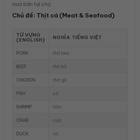
mua bán tại chợ.
Chủ đề: Thịt cá (Meat & Seafood)
TỪ VỰNG
NGHĨA TIẾNG VIỆT
(ENGLISH)
PORK
thịt heo
BEEF
thịt bò
CHICKEN
thịt gà
FISH
cá
SHRIMP
tôm
CRAB
cua
DUCK
vịt