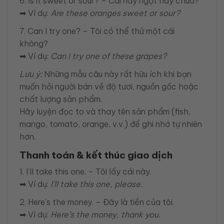
6. Is it sweet or sour? – Cái này ngọt hay chua?
➡ Ví dụ:
Are these oranges sweet or sour?
7. Can I try one? – Tôi có thể thử một cái
không?
➡ Ví dụ:
Can I try one of these grapes?
Lưu ý:
Những mẫu câu này rất hữu ích khi bạn
muốn hỏi người bán về độ tươi, nguồn gốc hoặc
chất lượng sản phẩm.
Hãy luyện đọc to và thay tên sản phẩm (fish,
mango, tomato, orange, v.v.) để ghi nhớ tự nhiên
hơn.
Thanh toán & kết thúc giao dịch
1. I’ll take this one. – Tôi lấy cái này.
➡ Ví dụ:
I’ll take this one, please.
2. Here’s the money. – Đây là tiền của tôi.
➡ Ví dụ:
Here’s the money, thank you.