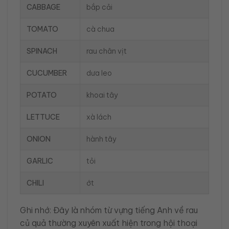
CABBAGE
bắp cải
TOMATO
cà chua
SPINACH
rau chân vịt
CUCUMBER
dưa leo
POTATO
khoai tây
LETTUCE
xà lách
ONION
hành tây
GARLIC
tỏi
CHILI
ớt
Ghi nhớ: Đây là nhóm từ vựng tiếng Anh về rau
củ quả thường xuyên xuất hiện trong hội thoại