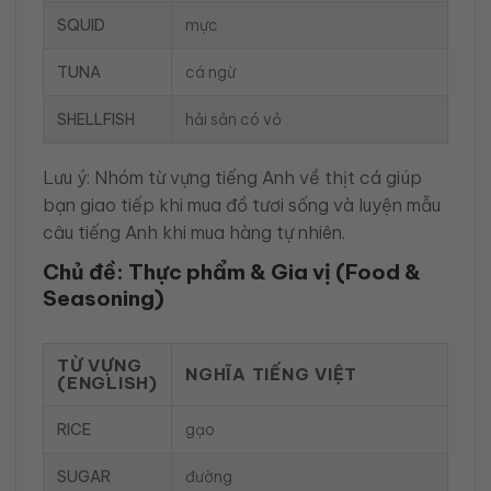
SQUID
mực
TUNA
cá ngừ
SHELLFISH
hải sản có vỏ
Lưu ý: Nhóm từ vựng tiếng Anh về thịt cá giúp
bạn giao tiếp khi mua đồ tươi sống và luyện mẫu
câu tiếng Anh khi mua hàng tự nhiên.
Chủ đề: Thực phẩm & Gia vị (Food &
Seasoning)
TỪ VỰNG
NGHĨA TIẾNG VIỆT
(ENGLISH)
RICE
gạo
SUGAR
đường