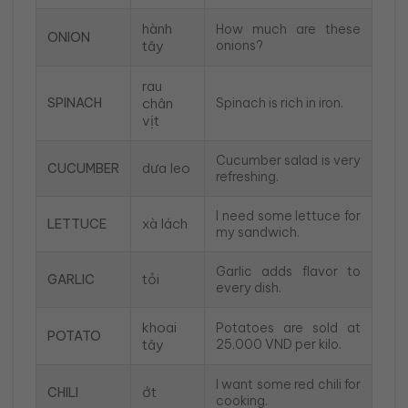
hành
How much are these
ONION
tây
onions?
rau
SPINACH
chân
Spinach is rich in iron.
vịt
Cucumber salad is very
dưa leo
CUCUMBER
refreshing.
I need some lettuce for
xà lách
LETTUCE
my sandwich.
Garlic adds flavor to
tỏi
GARLIC
every dish.
khoai
Potatoes are sold at
POTATO
tây
25,000 VND per kilo.
I want some red chili for
ớt
CHILI
cooking.