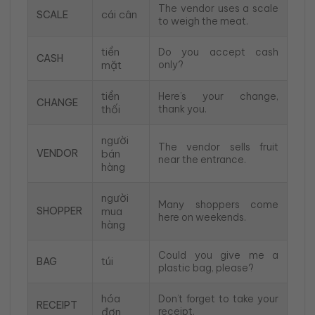
The vendor uses a scale
cái cân
SCALE
to weigh the meat.
tiền
Do you accept cash
CASH
mặt
only?
tiền
Here’s your change,
CHANGE
thối
thank you.
người
The vendor sells fruit
VENDOR
bán
near the entrance.
hàng
người
Many shoppers come
SHOPPER
mua
here on weekends.
hàng
Could you give me a
túi
BAG
plastic bag, please?
hóa
Don’t forget to take your
RECEIPT
đơn
receipt.