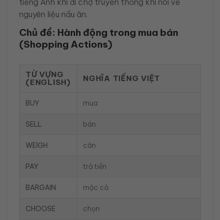
tiếng Anh khi đi chợ truyền thống khi nói về
nguyên liệu nấu ăn.
Chủ đề: Hành động trong mua bán
(Shopping Actions)
TỪ VỰNG
NGHĨA TIẾNG VIỆT
(ENGLISH)
BUY
mua
SELL
bán
WEIGH
cân
PAY
trả tiền
BARGAIN
mặc cả
CHOOSE
chọn