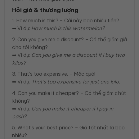
Hỏi giá & thương lượng
1. How much is this? – Cái này bao nhiêu tiền?
➡ Ví dụ:
How much is this watermelon?
2. Can you give me a discount? – Có thể giảm giá
cho tôi không?
➡ Ví dụ:
Can you give me a discount if I buy two
kilos?
3. That’s too expensive. – Mắc quá!
➡ Ví dụ:
That’s too expensive for just one kilo.
4. Can you make it cheaper? – Có thể giảm chút
không?
➡ Ví dụ:
Can you make it cheaper if I pay in
cash?
5. What’s your best price? – Giá tốt nhất là bao
nhiêu?