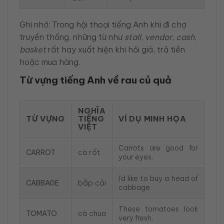
Ghi nhớ: Trong hội thoại tiếng Anh khi đi chợ
truyền thống, những từ như
stall
,
vendor
,
cash
,
basket
rất hay xuất hiện khi hỏi giá, trả tiền
hoặc mua hàng.
Từ vựng tiếng Anh về rau củ quả
NGHĨA
TỪ VỰNG
TIẾNG
VÍ DỤ MINH HỌA
VIỆT
Carrots are good for
cà rốt
CARROT
your eyes.
I’d like to buy a head of
bắp cải
CABBAGE
cabbage.
These tomatoes look
cà chua
TOMATO
very fresh.