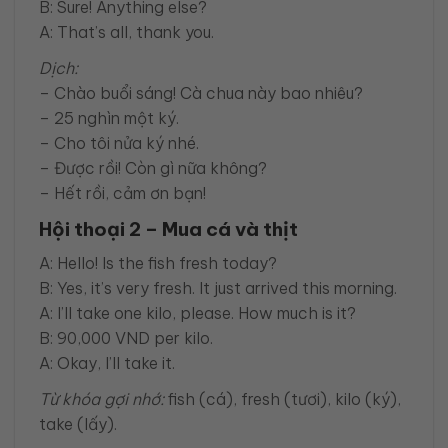
B: Sure! Anything else?
A: That’s all, thank you.
Dịch:
– Chào buổi sáng! Cà chua này bao nhiêu?
– 25 nghìn một ký.
– Cho tôi nửa ký nhé.
– Được rồi! Còn gì nữa không?
– Hết rồi, cảm ơn bạn!
Hội thoại 2 – Mua cá và thịt
A: Hello! Is the fish fresh today?
B: Yes, it’s very fresh. It just arrived this morning.
A: I’ll take one kilo, please. How much is it?
B: 90,000 VND per kilo.
A: Okay, I’ll take it.
Từ khóa gợi nhớ:
fish (cá), fresh (tươi), kilo (ký),
take (lấy).