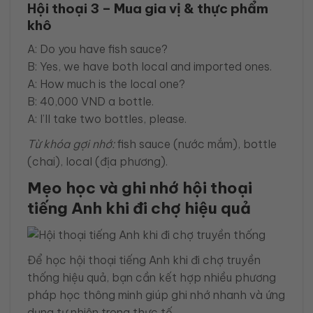
Hội thoại 3 – Mua gia vị & thực phẩm
khô
A: Do you have fish sauce?
B: Yes, we have both local and imported ones.
A: How much is the local one?
B: 40,000 VND a bottle.
A: I’ll take two bottles, please.
Từ khóa gợi nhớ:
fish sauce (nước mắm), bottle
(chai), local (địa phương).
Mẹo học và ghi nhớ hội thoại
tiếng Anh khi đi chợ hiệu quả
Để học hội thoại tiếng Anh khi đi chợ truyền
thống hiệu quả, bạn cần kết hợp nhiều phương
pháp học thông minh giúp ghi nhớ nhanh và ứng
dụng tự nhiên trong thực tế.