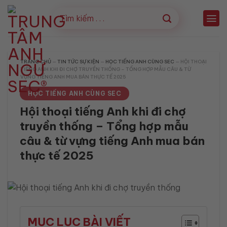
Bỏ
qua
nội
dung
TRANG CHỦ
—
TIN TỨC SỰ KIỆN
—
HỌC TIẾNG ANH CÙNG SEC
—
HỘI THOẠI
TIẾNG ANH KHI ĐI CHỢ TRUYỀN THỐNG – TỔNG HỢP MẪU CÂU & TỪ
VỰNG TIẾNG ANH MUA BÁN THỰC TẾ 2025
HỌC TIẾNG ANH CÙNG SEC
Hội thoại tiếng Anh khi đi chợ
truyền thống – Tổng hợp mẫu
câu & từ vựng tiếng Anh mua bán
thực tế 2025
MỤC LỤC BÀI VIẾT