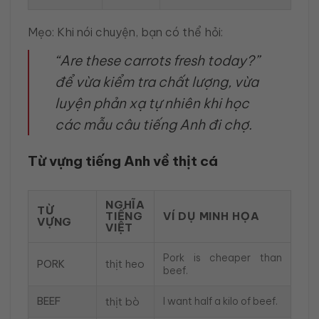
Mẹo: Khi nói chuyện, bạn có thể hỏi:
“Are these carrots fresh today?”
để vừa kiểm tra chất lượng, vừa
luyện phản xạ tự nhiên khi học
các mẫu câu tiếng Anh đi chợ.
Từ vựng tiếng Anh về thịt cá
NGHĨA
TỪ
TIẾNG
VÍ DỤ MINH HỌA
VỰNG
VIỆT
Pork is cheaper than
thịt heo
PORK
beef.
BEEF
thịt bò
I want half a kilo of beef.