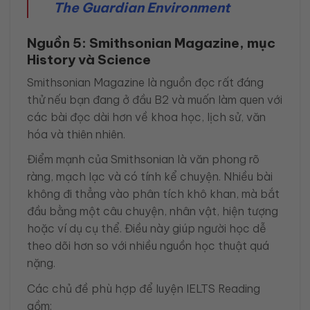
The Guardian Environment
Nguồn 5: Smithsonian Magazine, mục
History và Science
Smithsonian Magazine là nguồn đọc rất đáng
thử nếu bạn đang ở đầu B2 và muốn làm quen với
các bài đọc dài hơn về khoa học, lịch sử, văn
hóa và thiên nhiên.
Điểm mạnh của Smithsonian là văn phong rõ
ràng, mạch lạc và có tính kể chuyện. Nhiều bài
không đi thẳng vào phân tích khô khan, mà bắt
đầu bằng một câu chuyện, nhân vật, hiện tượng
hoặc ví dụ cụ thể. Điều này giúp người học dễ
theo dõi hơn so với nhiều nguồn học thuật quá
nặng.
Các chủ đề phù hợp để luyện IELTS Reading
gồm: