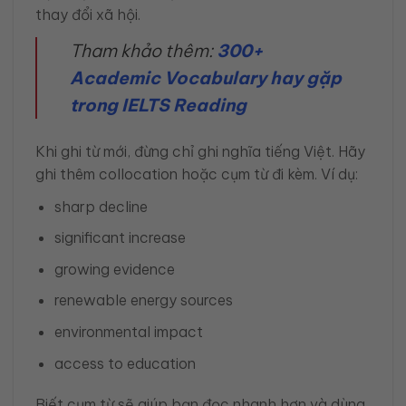
thay đổi xã hội.
Tham khảo thêm:
300+
Academic Vocabulary hay gặp
trong IELTS Reading
Khi ghi từ mới, đừng chỉ ghi nghĩa tiếng Việt. Hãy
ghi thêm collocation hoặc cụm từ đi kèm. Ví dụ:
sharp decline
significant increase
growing evidence
renewable energy sources
environmental impact
access to education
Biết cụm từ sẽ giúp bạn đọc nhanh hơn và dùng