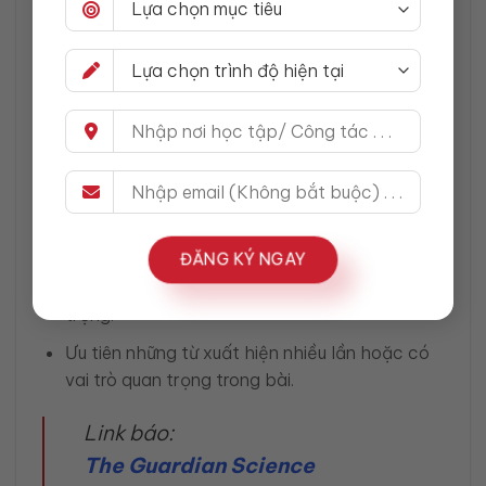
dài và khó hiểu
Cách dùng hiệu quả:
Mỗi tuần đọc 1 bài thuộc mục Science hoặc
Environment.
Trước khi đọc, nhìn tiêu đề, ảnh và đoạn mở
đầu để đoán chủ đề.
Đọc lần đầu không tra từ.
ĐĂNG KÝ NGAY
Đọc lần hai, ghi lại tối đa 5 từ/cụm từ quan
trọng.
Ưu tiên những từ xuất hiện nhiều lần hoặc có
vai trò quan trọng trong bài.
Link báo:
The Guardian Science