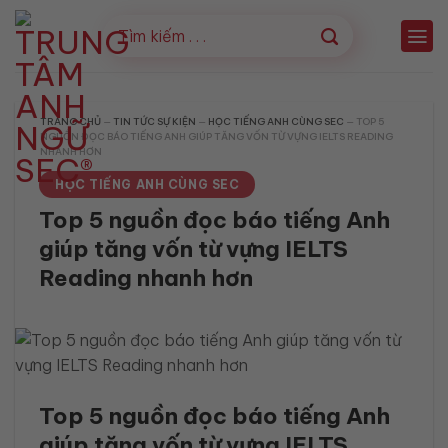
Bỏ
qua
nội
dung
TRANG CHỦ
—
TIN TỨC SỰ KIỆN
—
HỌC TIẾNG ANH CÙNG SEC
—
TOP 5
NGUỒN ĐỌC BÁO TIẾNG ANH GIÚP TĂNG VỐN TỪ VỰNG IELTS READING
NHANH HƠN
HỌC TIẾNG ANH CÙNG SEC
Top 5 nguồn đọc báo tiếng Anh
giúp tăng vốn từ vựng IELTS
Reading nhanh hơn
Top 5 nguồn đọc báo tiếng Anh
giúp tăng vốn từ vựng IELTS