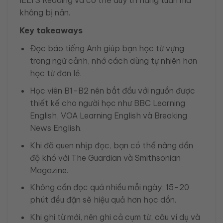
không bị nản.
Key takeaways
Đọc báo tiếng Anh giúp bạn học từ vựng
trong ngữ cảnh, nhớ cách dùng tự nhiên hơn
học từ đơn lẻ.
Học viên B1–B2 nên bắt đầu với nguồn được
thiết kế cho người học như BBC Learning
English, VOA Learning English và Breaking
News English.
Khi đã quen nhịp đọc, bạn có thể nâng dần
độ khó với The Guardian và Smithsonian
Magazine.
Không cần đọc quá nhiều mỗi ngày; 15–20
phút đều đặn sẽ hiệu quả hơn học dồn.
Khi ghi từ mới, nên ghi cả cụm từ, câu ví dụ và