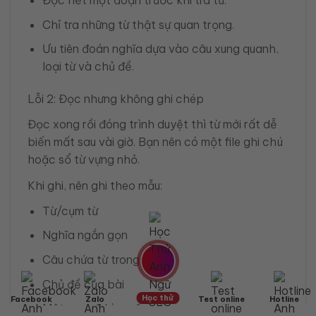
Đọc hết một đoạn trước khi tra từ.
Chỉ tra những từ thật sự quan trọng.
Ưu tiên đoán nghĩa dựa vào câu xung quanh,
loại từ và chủ đề.
Lỗi 2: Đọc nhưng không ghi chép
Đọc xong rồi đóng trình duyệt thì từ mới rất dễ
biến mất sau vài giờ. Bạn nên có một file ghi chú
hoặc sổ từ vựng nhỏ.
Khi ghi, nên ghi theo mẫu:
Từ/cụm từ
Nghĩa ngắn gọn
Câu chứa từ trong bài
Chủ đề của bài
Học thử
Facebook
Zalo
Test online
Hotline
Một cụm đi kèm nếu có