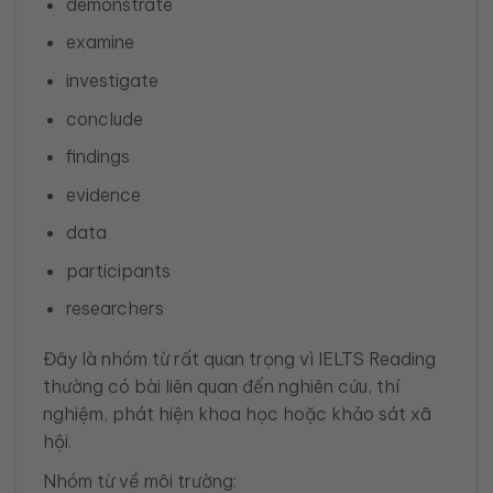
demonstrate
examine
investigate
conclude
findings
evidence
data
participants
researchers
Đây là nhóm từ rất quan trọng vì IELTS Reading
thường có bài liên quan đến nghiên cứu, thí
nghiệm, phát hiện khoa học hoặc khảo sát xã
hội.
Nhóm từ về môi trường: