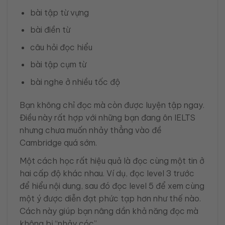
bài tập từ vựng
bài điền từ
câu hỏi đọc hiểu
bài tập cụm từ
bài nghe ở nhiều tốc độ
Bạn không chỉ đọc mà còn được luyện tập ngay.
Điều này rất hợp với những bạn đang ôn IELTS
nhưng chưa muốn nhảy thẳng vào đề
Cambridge quá sớm.
Một cách học rất hiệu quả là đọc cùng một tin ở
hai cấp độ khác nhau. Ví dụ, đọc level 3 trước
để hiểu nội dung, sau đó đọc level 5 để xem cùng
một ý được diễn đạt phức tạp hơn như thế nào.
Cách này giúp bạn nâng dần khả năng đọc mà
không bị “nhảy cóc”.