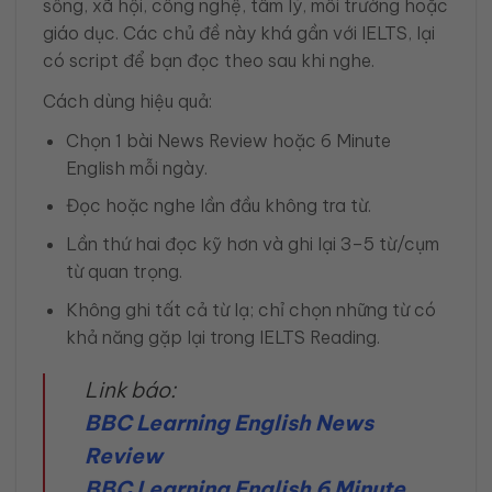
sống, xã hội, công nghệ, tâm lý, môi trường hoặc
giáo dục. Các chủ đề này khá gần với IELTS, lại
có script để bạn đọc theo sau khi nghe.
Cách dùng hiệu quả:
Chọn 1 bài News Review hoặc 6 Minute
English mỗi ngày.
Đọc hoặc nghe lần đầu không tra từ.
Lần thứ hai đọc kỹ hơn và ghi lại 3–5 từ/cụm
từ quan trọng.
Không ghi tất cả từ lạ; chỉ chọn những từ có
khả năng gặp lại trong IELTS Reading.
Link báo:
BBC Learning English News
Review
BBC Learning English 6 Minute