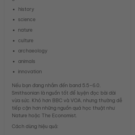
history
science
nature
culture
archaeology
animals
innovation
Nếu bạn đang nhắm đến band 5.5–6.0,
Smithsonian là nguồn tốt để luyện đọc bài dài
vừa sức. Khó hơn BBC và VOA, nhưng thường dễ
tiếp cận hơn những nguồn quá học thuật như
Nature hoặc The Economist.
Cách dùng hiệu quả: