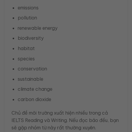
emissions
pollution
renewable energy
biodiversity
habitat
species
conservation
sustainable
climate change
carbon dioxide
Chủ đề môi trường xuất hiện nhiều trong cả
IELTS Reading và Writing. Nếu đọc báo đều, bạn
sẽ gặp nhóm từ này rất thường xuyên.