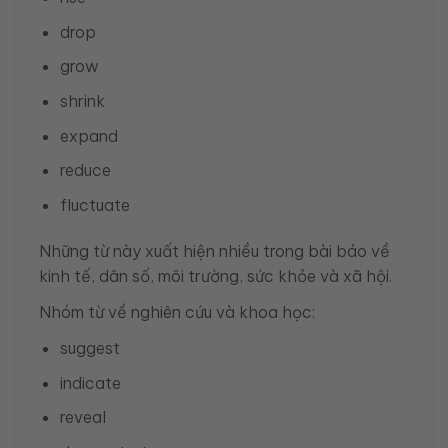
drop
grow
shrink
expand
reduce
fluctuate
Những từ này xuất hiện nhiều trong bài báo về
kinh tế, dân số, môi trường, sức khỏe và xã hội.
Nhóm từ về nghiên cứu và khoa học:
suggest
indicate
reveal