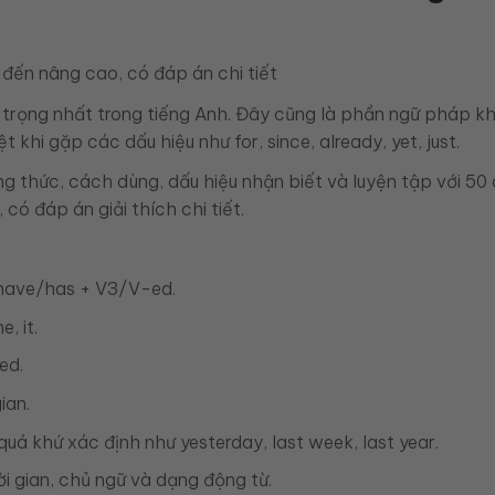
n trọng nhất trong tiếng Anh. Đây cũng là phần ngữ pháp kh
khi gặp các dấu hiệu như for, since, already, yet, just.
ng thức, cách dùng, dấu hiệu nhận biết và luyện tập với 50 
có đáp án giải thích chi tiết.
 have/has + V3/V-ed.
, it.
ed.
ian.
quá khứ xác định như yesterday, last week, last year.
i gian, chủ ngữ và dạng động từ.