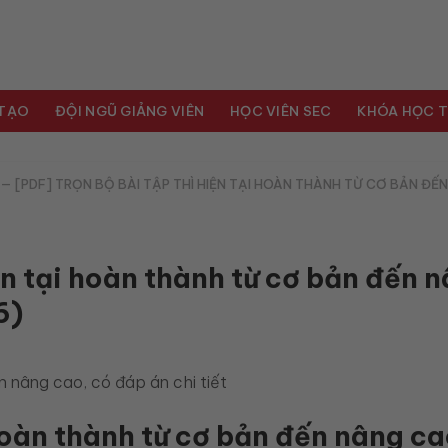
 TẠO
ĐỘI NGŨ GIẢNG VIÊN
HỌC VIÊN SEC
KHÓA HỌC T
—
[PDF] TRỌN BỘ BÀI TẬP THÌ HIỆN TẠI HOÀN THÀNH TỪ CƠ BẢN ĐẾ
ện tại hoàn thành từ cơ bản đến 
6)
 hoàn thành từ cơ bản đến nâng ca