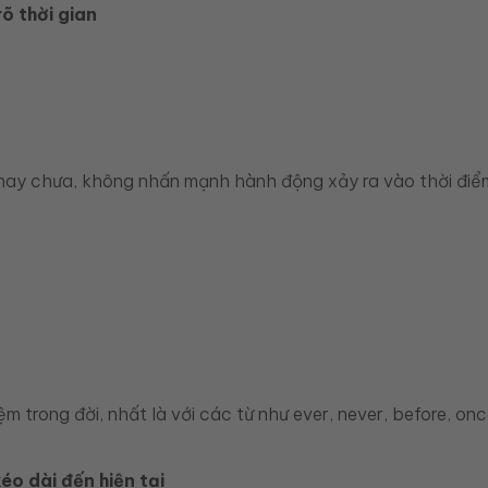
õ thời gian
 hay chưa, không nhấn mạnh hành động xảy ra vào thời điể
m trong đời, nhất là với các từ như ever, never, before, onc
éo dài đến hiện tại