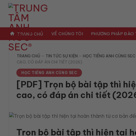
Bỏ
qua
nội
dung
VỀ CHÚNG TÔI
PHƯƠNG PHÁP ĐÀO
TRANG CHỦ
TRANG CHỦ
—
TIN TỨC SỰ KIỆN
—
HỌC TIẾNG ANH CÙNG SEC
CAO, CÓ ĐÁP ÁN CHI TIẾT (2026)
HỌC TIẾNG ANH CÙNG SEC
[PDF] Trọn bộ bài tập thì hi
cao, có đáp án chi tiết (202
Trọn bộ bài tập thì hiện tại