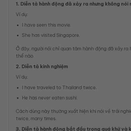
1. Diễn tả hành động đã xảy ra nhưng không nói r
Ví dụ:
I have seen this movie.
She has visited Singapore.
Ở đây, người nói chỉ quan tâm hành động đã xảy ra
thể nào.
2. Diễn tả kinh nghiệm
Ví dụ:
I have traveled to Thailand twice.
He has never eaten sushi.
Cách dùng này thường xuất hiện khi nói về trải nghiệ
twice, many times.
3. Diễn tả hành động bắt đầu trong quá khứ và k