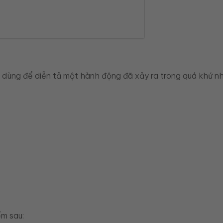
thì dùng để diễn tả một hành động đã xảy ra trong quá khứ n
ểm sau: