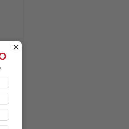
×
ài tập
TO
!