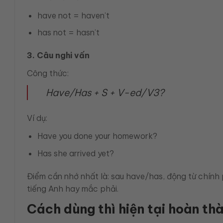
have not = haven’t
has not = hasn’t
3. Câu nghi vấn
Công thức:
Have/Has + S + V-ed/V3?
Ví dụ:
Have you done your homework?
Has she arrived yet?
Điểm cần nhớ nhất là: sau have/has, động từ chính 
tiếng Anh hay mắc phải.
Cách dùng thì hiện tại hoàn th