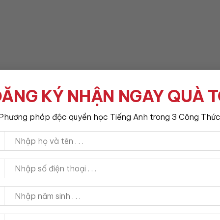
t của thì hiện tại hoàn thành hoặc thường xuyên làm sai b
ĂNG KÝ NHẬN NGAY QUÀ 
dùng, dấu hiệu, lỗi sai, sau đó mới luyện bài tập.
ành
Phương pháp độc quyền học Tiếng Anh trong 3 Công Thức
nh
định, phủ định và nghi vấn.