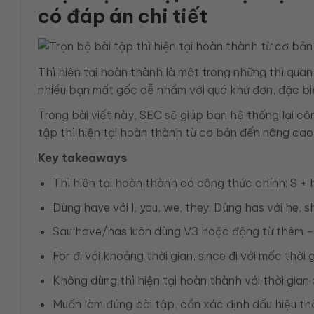
có đáp án chi tiết
Thì hiện tại hoàn thành là một trong những thì qua
nhiều bạn mất gốc dễ nhầm với quá khứ đơn, đặc biệt 
Trong bài viết này, SEC sẽ giúp bạn hệ thống lại cô
tập thì hiện tại hoàn thành từ cơ bản đến nâng cao, 
Key takeaways
Thì hiện tại hoàn thành có công thức chính: S +
Dùng have với I, you, we, they. Dùng has với he, she
Sau have/has luôn dùng V3 hoặc động từ thêm -
For đi với khoảng thời gian, since đi với mốc thời g
Không dùng thì hiện tại hoàn thành với thời gian 
Muốn làm đúng bài tập, cần xác định dấu hiệu thờ