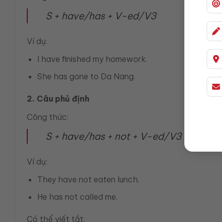
S + have/has + V-ed/V3
Ví dụ:
I have finished my homework.
She has gone to Da Nang.
2. Câu phủ định
Công thức:
S + have/has + not + V-ed/V3
Ví dụ:
They have not eaten lunch.
He has not called me.
Có thể viết tắt: