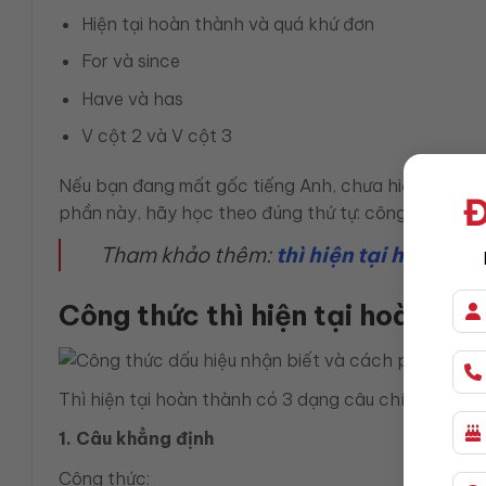
Hiện tại hoàn thành và quá khứ đơn
For và since
Have và has
V cột 2 và V cột 3
Nếu bạn đang mất gốc tiếng Anh, chưa hiểu bản chấ
Đ
phần này, hãy học theo đúng thứ tự: công thức, cách 
Tham khảo thêm:
thì hiện tại hoàn th
Công thức thì hiện tại hoàn thà
Thì hiện tại hoàn thành có 3 dạng câu chính: khẳng 
1. Câu khẳng định
Công thức: