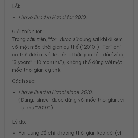
Lỗi:
I have lived in Hanoi for 2010.
Giải thích lỗi:
Trong câu trên, “for” được sử dụng sai khi đi kèm
với một mốc thời gian cụ thể (“2010”). “For” chỉ
có thể đi kèm với khoảng thời gian kéo dài (ví dụ:
“3 years”, “10 months”), không thể dùng với một
mốc thời gian cụ thể.
Cách sửa:
I have lived in Hanoi since 2010.
(Đúng: “since” được dùng với mốc thời gian, ví
dụ như “2010”.)
Lý do:
For dùng để chỉ khoảng thời gian kéo dài (ví