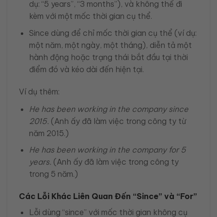
dụ: “5 years”, “3 months”), và không thể đi
kèm với một mốc thời gian cụ thể.
Since dùng để chỉ mốc thời gian cụ thể (ví dụ:
một năm, một ngày, một tháng), diễn tả một
hành động hoặc trạng thái bắt đầu tại thời
điểm đó và kéo dài đến hiện tại.
Ví dụ thêm:
He has been working in the company since
2015.
(Anh ấy đã làm việc trong công ty từ
năm 2015.)
He has been working in the company for 5
years.
(Anh ấy đã làm việc trong công ty
trong 5 năm.)
Các Lỗi Khác Liên Quan Đến “Since” và “For”
Lỗi dùng “since” với mốc thời gian không cụ