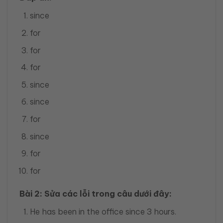
since
for
for
for
since
since
for
since
for
for
Bài 2: Sửa các lỗi trong câu dưới đây:
He has been in the office since 3 hours.