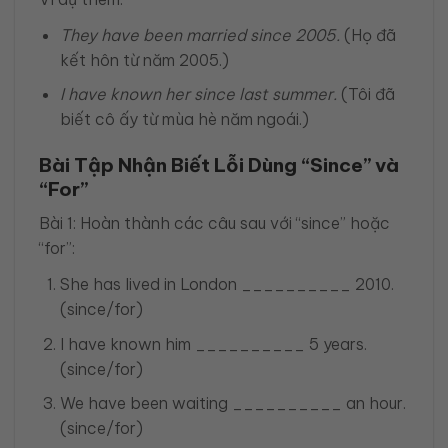
They have been married since 2005.
(Họ đã
kết hôn từ năm 2005.)
I have known her since last summer.
(Tôi đã
biết cô ấy từ mùa hè năm ngoái.)
Bài Tập Nhận Biết Lỗi Dùng “Since” và
“For”
Bài 1: Hoàn thành các câu sau với “since” hoặc
“for”:
She has lived in London __________ 2010.
(since/for)
I have known him __________ 5 years.
(since/for)
We have been waiting __________ an hour.
(since/for)