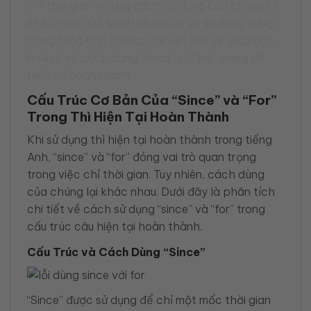
chỉ thời gian, nhưng cách sử dụng của chúng lại
khác nhau. Để tránh nhầm lẫn và sử dụng đúng
trong từng tình huống, bài viết này sẽ giúp bạn
hiểu rõ về cách dùng “since” và “for” trong thì
hiện tại hoàn thành.
Cấu Trúc Cơ Bản Của “Since” và “For”
Trong Thì Hiện Tại Hoàn Thành
Khi sử dụng
thì hiện tại hoàn thành
trong tiếng
Anh, “since” và “for” đóng vai trò quan trọng
trong việc chỉ thời gian. Tuy nhiên, cách dùng
của chúng lại khác nhau. Dưới đây là phân tích
chi tiết về cách sử dụng “since” và “for” trong
cấu trúc câu hiện tại hoàn thành.
Cấu Trúc và Cách Dùng “Since”
“Since” được sử dụng để chỉ một mốc thời gian