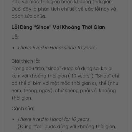
hợp với mốc thời gian hoặc khoảng thời gian.
Dưới đây là phân tích chi tiết về các lỗi này và
cách sửa chữa.
Lỗi Dùng “Since” Với Khoảng Thời Gian
Lỗi:
I have lived in Hanoi since 10 years.
Giải thích lỗi:
Trong câu trên, “since” được sử dụng sai khi đi
kèm với khoảng thời gian (“10 years”). “Since” chỉ
có thể đi kèm với một mốc thời gian cụ thể (như
năm, tháng, ngày), chứ không phải với khoảng
thời gian.
Cách sửa:
I have lived in Hanoi for 10 years.
(Đúng: “for” được dùng với khoảng thời gian,