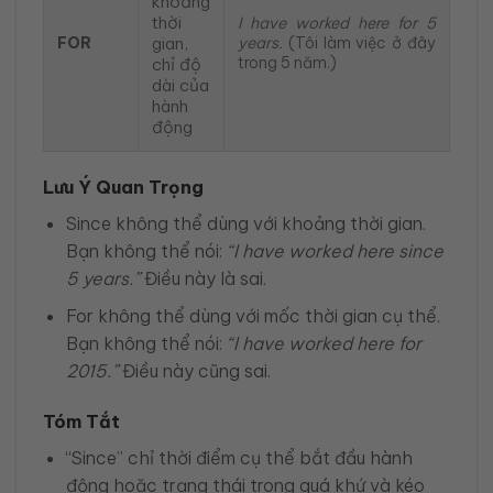
khoảng
thời
I have worked here for 5
FOR
gian,
years.
(Tôi làm việc ở đây
trong 5 năm.)
chỉ độ
dài của
hành
động
Lưu Ý Quan Trọng
Since không thể dùng với khoảng thời gian.
Bạn không thể nói:
“I have worked here since
5 years.”
Điều này là sai.
For không thể dùng với mốc thời gian cụ thể.
Bạn không thể nói:
“I have worked here for
2015.”
Điều này cũng sai.
Tóm Tắt
“Since” chỉ thời điểm cụ thể bắt đầu hành
động hoặc trạng thái trong quá khứ và kéo