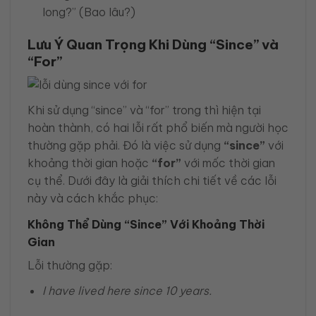
long?” (Bao lâu?)
Lưu Ý Quan Trọng Khi Dùng “Since” và
“For”
Khi sử dụng “since” và “for” trong thì hiện tại
hoàn thành, có hai lỗi rất phổ biến mà người học
thường gặp phải. Đó là việc sử dụng
“since”
với
khoảng thời gian hoặc
“for”
với mốc thời gian
cụ thể. Dưới đây là giải thích chi tiết về các lỗi
này và cách khắc phục:
Không Thể Dùng “Since” Với Khoảng Thời
Gian
Lỗi thường gặp:
I have lived here since 10 years.