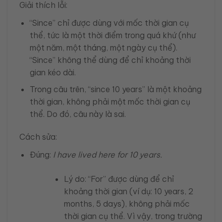
Giải thích lỗi:
“Since” chỉ được dùng với mốc thời gian cụ
thể, tức là một thời điểm trong quá khứ (như
một năm, một tháng, một ngày cụ thể).
“Since” không thể dùng để chỉ khoảng thời
gian kéo dài.
Trong câu trên, “since 10 years” là một khoảng
thời gian, không phải một mốc thời gian cụ
thể. Do đó, câu này là sai.
Cách sửa:
Đúng:
I have lived here for 10 years.
Lý do: “For” được dùng để chỉ
khoảng thời gian (ví dụ: 10 years, 2
months, 5 days), không phải mốc
thời gian cụ thể. Vì vậy, trong trường