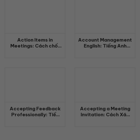
Action Items in
Account Management
Meetings: Cách chốt
English: Tiếng Anh
công việc rõ ràng
Quản Lý Khách Hàng
bằng tiếng Anh
Chuyên Nghiệp
(2026)
(2026)
Accepting Feedback
Accepting a Meeting
Professionally: Tiếp
Invitation: Cách Xác
nhận phản hồi chuyên
Nhận Tham Gia Cuộc
nghiệp bằng tiếng Anh
Họp Bằng Tiếng Anh
(2026)
Chuyên Nghiệp
(2026)