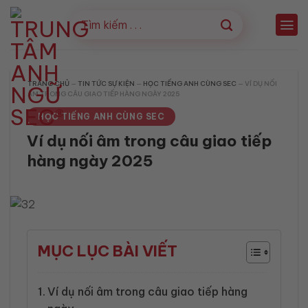
Bỏ
qua
nội
dung
TRANG CHỦ
—
TIN TỨC SỰ KIỆN
—
HỌC TIẾNG ANH CÙNG SEC
—
VÍ DỤ NỐI
ÂM TRONG CÂU GIAO TIẾP HÀNG NGÀY 2025
HỌC TIẾNG ANH CÙNG SEC
Ví dụ nối âm trong câu giao tiếp
hàng ngày 2025
MỤC LỤC BÀI VIẾT
Ví dụ nối âm trong câu giao tiếp hàng