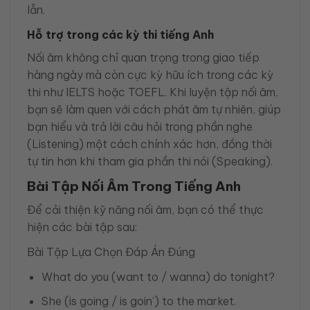
lẫn.
Hỗ trợ trong các kỳ thi tiếng Anh
Nối âm không chỉ quan trọng trong giao tiếp
hàng ngày mà còn cực kỳ hữu ích trong các kỳ
thi như IELTS hoặc TOEFL. Khi luyện tập nối âm,
bạn sẽ làm quen với cách phát âm tự nhiên, giúp
bạn hiểu và trả lời câu hỏi trong phần nghe
(Listening) một cách chính xác hơn, đồng thời
tự tin hơn khi tham gia phần thi nói (Speaking).
Bài Tập Nối Âm Trong Tiếng Anh
Để cải thiện kỹ năng nối âm, bạn có thể thực
hiện các bài tập sau:
Bài Tập Lựa Chọn Đáp Án Đúng
What do you (want to / wanna) do tonight?
She (is going / is goin’) to the market.