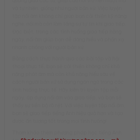
quãng giữa các từ, giúp câu nói trở nên mượt mà
và tự nhiên, giống như người bản xứ. Việc luyện
tập nối âm không chỉ giúp bạn cải thiện kỹ năng
nghe, nói mà còn làm tăng sự tự tin khi giao tiếp.
Đặc biệt, trong các tình huống giao tiếp hằng
ngày, nối âm giúp bạn dễ dàng hiểu và phản xạ
nhanh chóng với người bản xứ.
Bằng cách thực hành qua các bài tập và hội
thoại thực tế, bạn sẽ cải thiện không chỉ khả
năng phát âm mà còn khả năng hiểu sâu về
cách người bản xứ sử dụng ngôn ngữ trong các
tình huống thực tế. Hãy kiên trì luyện tập mỗi
ngày, áp dụng nối âm vào giao tiếp, và bạn sẽ
thấy sự tiến bộ rõ rệt. Với việc luyện tập nối âm,
bạn sẽ giao tiếp tiếng Anh hiệu quả hơn và tạo
được ấn tượng tốt trong mọi tình huống!
Tham khảo thêm phương pháp học tiếng Anh