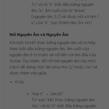
/iː/ và từ “it” bắt đầu bằng nguyên
âm /ɪ/. Âm cuối của từ “leave”
(nguyên âm /iː/) sẽ được nối với âm /
ɪ/ của “it”, tạo thành âm /li:v vɪt/.
Nối Nguyên Âm và Nguyên Âm
Khi một từ kết thúc bằng nguyên âm và từ tiếp
theo bắt đầu bằng nguyên âm, âm cuối của
nguyên âm ở từ trước sẽ nối liền với âm đầu của
từ sau. Tuy nhiên, để nối hai nguyên âm này một
cách dễ dàng, một âm phụ như /j/ hoặc /w/ sẽ
được thêm vào giữa.
Ví dụ:
“say it” → /sei jit/
Từ “say” kết thúc bằng nguyên âm
/eɪ/, và từ “it” bắt đầu bằng nguyên