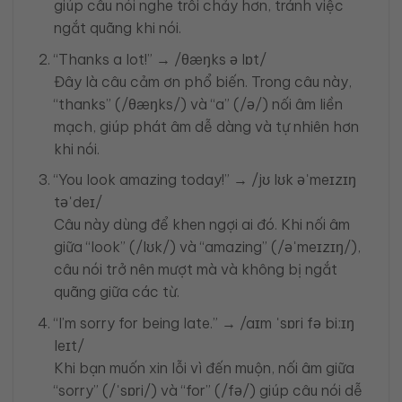
giúp câu nói nghe trôi chảy hơn, tránh việc
ngắt quãng khi nói.
“Thanks a lot!” → /θæŋks ə lɒt/
Đây là câu cảm ơn phổ biến. Trong câu này,
“thanks” (/θæŋks/) và “a” (/ə/) nối âm liền
mạch, giúp phát âm dễ dàng và tự nhiên hơn
khi nói.
“You look amazing today!” → /jʊ lʊk əˈmeɪzɪŋ
təˈdeɪ/
Câu này dùng để khen ngợi ai đó. Khi nối âm
giữa “look” (/lʊk/) và “amazing” (/əˈmeɪzɪŋ/),
câu nói trở nên mượt mà và không bị ngắt
quãng giữa các từ.
“I’m sorry for being late.” → /aɪm ˈsɒri fə biːɪŋ
leɪt/
Khi bạn muốn xin lỗi vì đến muộn, nối âm giữa
“sorry” (/ˈsɒri/) và “for” (/fə/) giúp câu nói dễ