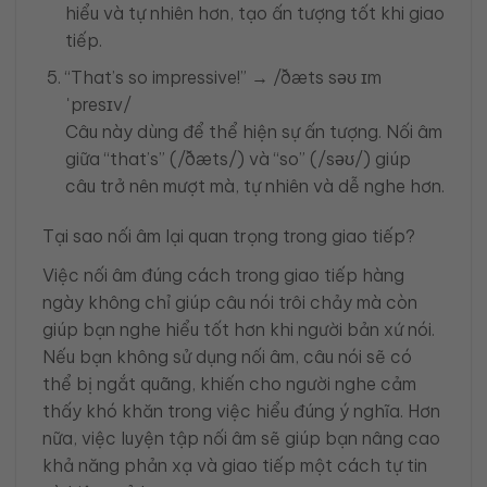
hiểu và tự nhiên hơn, tạo ấn tượng tốt khi giao
tiếp.
“That’s so impressive!” → /ðæts səʊ ɪm
ˈpresɪv/
Câu này dùng để thể hiện sự ấn tượng. Nối âm
giữa “that’s” (/ðæts/) và “so” (/səʊ/) giúp
câu trở nên mượt mà, tự nhiên và dễ nghe hơn.
Tại sao nối âm lại quan trọng trong giao tiếp?
Việc nối âm đúng cách trong giao tiếp hàng
ngày không chỉ giúp câu nói trôi chảy mà còn
giúp bạn nghe hiểu tốt hơn khi người bản xứ nói.
Nếu bạn không sử dụng nối âm, câu nói sẽ có
thể bị ngắt quãng, khiến cho người nghe cảm
thấy khó khăn trong việc hiểu đúng ý nghĩa. Hơn
nữa, việc luyện tập nối âm sẽ giúp bạn nâng cao
khả năng phản xạ và giao tiếp một cách tự tin