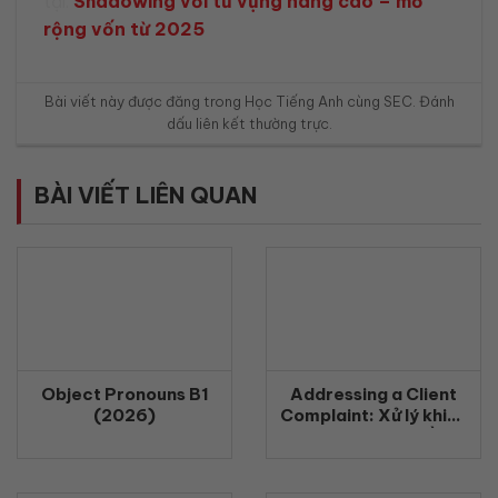
tại:
Shadowing với từ vựng nâng cao – mở
rộng vốn từ 2025
Bài viết này được đăng trong
Học Tiếng Anh cùng SEC
. Đánh
dấu
liên kết thường trực
.
BÀI VIẾT LIÊN QUAN
Object Pronouns B1
Addressing a Client
(2026)
Complaint: Xử lý khiếu
nại khách hàng bằng
tiếng Anh chuyên
nghiệp (2026)