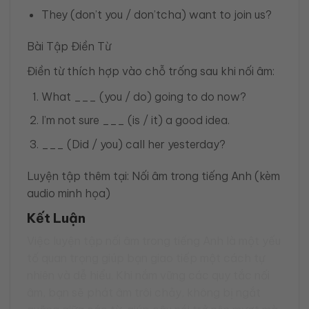
They (don’t you / don’tcha) want to join us?
Bài Tập Điền Từ
Điền từ thích hợp vào chỗ trống sau khi nối âm:
What ___ (you / do) going to do now?
I’m not sure ___ (is / it) a good idea.
___ (Did / you) call her yesterday?
Luyện tập thêm tại:
Nối âm trong tiếng Anh (kèm
audio minh họa)
Kết Luận
Việc luyện tập nối âm trong tiếng Anh là một yếu
tố quan trọng giúp bạn giao tiếp một cách tự
nhiên và dễ hiểu. Khi nắm vững các quy tắc nối
âm, bạn sẽ phát âm trôi chảy, không bị ngắt