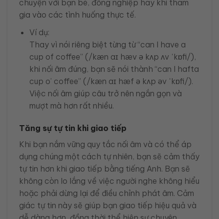
chuyện với bạn bè, đồng nghiệp hay khi tham
gia vào các tình huống thực tế.
Ví dụ:
Thay vì nói riêng biệt từng từ “can I have a
cup of coffee” (/kæn aɪ hæv ə kʌp ʌv ˈkɒfi/),
khi nối âm đúng, bạn sẽ nói thành “can I hafta
cup o’ coffee” (/kæn aɪ hæf ə kʌp əv ˈkɒfi/).
Việc nối âm giúp câu trở nên ngắn gọn và
mượt mà hơn rất nhiều.
Tăng sự tự tin khi giao tiếp
Khi bạn nắm vững quy tắc nối âm và có thể áp
dụng chúng một cách tự nhiên, bạn sẽ cảm thấy
tự tin hơn khi giao tiếp bằng tiếng Anh. Bạn sẽ
không còn lo lắng về việc người nghe không hiểu
hoặc phải dừng lại để điều chỉnh phát âm. Cảm
giác tự tin này sẽ giúp bạn giao tiếp hiệu quả và
dễ dàng hơn, đồng thời thể hiện sự chuyên