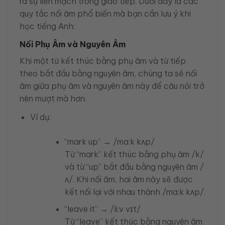
ra sự liền mạch trong giao tiếp. Dưới đây là các
quy tắc nối âm phổ biến mà bạn cần lưu ý khi
học tiếng Anh:
Nối Phụ Âm và Nguyên Âm
Khi một từ kết thúc bằng phụ âm và từ tiếp
theo bắt đầu bằng nguyên âm, chúng ta sẽ nối
âm giữa phụ âm và nguyên âm này để câu nói trở
nên mượt mà hơn.
Ví dụ:
“mark up” → /ma:k kʌp/
Từ “mark” kết thúc bằng phụ âm /k/
và từ “up” bắt đầu bằng nguyên âm /
ʌ/. Khi nối âm, hai âm này sẽ được
kết nối lại với nhau thành /ma:k kʌp/.
“leave it” → /li:v vɪt/
Từ “leave” kết thúc bằng nguyên âm