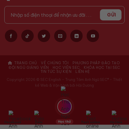
TRANG CHỦ
VỀ CHÚNG TÔI
PHƯƠNG PHÁP ĐÀO TẠO
ĐỘI NGŨ GIẢNG VIÊN
HỌC VIÊN SEC
KHÓA HỌC TẠI SEC
TIN TỨC SỰ KIỆN
LIÊN HỆ
Copyright 2026 © SEC English - Trung Tâm Anh Ngữ SEC® -
Thiết
kế Web & Vận hành bởi Hải Dương
Học thử
Facebook
Zalo
Test online
Hotline