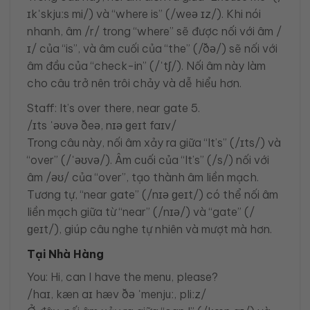
ɪkˈskjuːs mi/) và “where is” (/weə ɪz/). Khi nói
nhanh, âm /r/ trong “where” sẽ được nối với âm /
ɪ/ của “is”, và âm cuối của “the” (/ðə/) sẽ nối với
âm đầu của “check-in” (/ˈtʃ/). Nối âm này làm
cho câu trở nên trôi chảy và dễ hiểu hơn.
Staff: It’s over there, near gate 5.
/ɪts ˈəʊvə ðeə, nɪə ɡeɪt faɪv/
Trong câu này, nối âm xảy ra giữa “It’s” (/ɪts/) và
“over” (/ˈəʊvə/). Âm cuối của “It’s” (/s/) nối với
âm /əʊ/ của “over”, tạo thành âm liền mạch.
Tương tự, “near gate” (/nɪə ɡeɪt/) có thể nối âm
liền mạch giữa từ “near” (/nɪə/) và “gate” (/
ɡeɪt/), giúp câu nghe tự nhiên và mượt mà hơn.
Tại Nhà Hàng
You: Hi, can I have the menu, please?
/haɪ, kæn aɪ hæv ðə ˈmenjuː, pliːz/