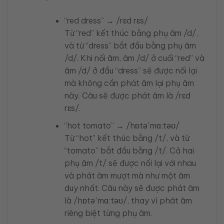
“red dress” → /rɛd rɛs/
Từ “red” kết thúc bằng phụ âm /d/,
và từ “dress” bắt đầu bằng phụ âm
/d/. Khi nối âm, âm /d/ ở cuối “red” và
âm /d/ ở đầu “dress” sẽ được nối lại
mà không cần phát âm lại phụ âm
này. Câu sẽ được phát âm là /rɛd
rɛs/.
“hot tomato” → /hɒtəˈmɑːtəʊ/
Từ “hot” kết thúc bằng /t/, và từ
“tomato” bắt đầu bằng /t/. Cả hai
phụ âm /t/ sẽ được nối lại với nhau
và phát âm mượt mà như một âm
duy nhất. Câu này sẽ được phát âm
là /hɒtəˈmɑːtəʊ/, thay vì phát âm
riêng biệt từng phụ âm.