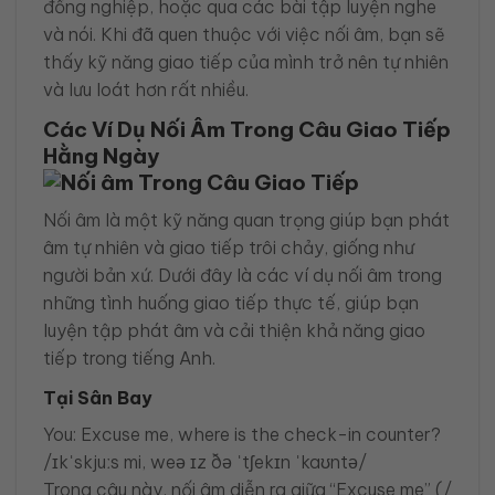
đồng nghiệp, hoặc qua các bài tập luyện nghe
và nói. Khi đã quen thuộc với việc nối âm, bạn sẽ
thấy kỹ năng giao tiếp của mình trở nên tự nhiên
và lưu loát hơn rất nhiều.
Các Ví Dụ Nối Âm Trong Câu Giao Tiếp
Hằng Ngày
Nối âm là một kỹ năng quan trọng giúp bạn phát
âm tự nhiên và giao tiếp trôi chảy, giống như
người bản xứ. Dưới đây là các ví dụ nối âm trong
những tình huống giao tiếp thực tế, giúp bạn
luyện tập phát âm và cải thiện khả năng giao
tiếp trong tiếng Anh.
Tại Sân Bay
You: Excuse me, where is the check-in counter?
/ɪkˈskjuːs mi, weə ɪz ðə ˈtʃekɪn ˈkaʊntə/
Trong câu này, nối âm diễn ra giữa “Excuse me” (/