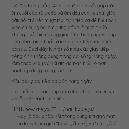
Nối âm trong tiếng Anh là quá trình kết hợp các
âm cuối của từ trước và âm đầu của từ sau, giúp
câu nói trở nên mượt mà, tự nhiên và dễ hiểu hơn.
Việc sử dụng nối âm đúng cách là một phần
không thể thiếu trong giao tiếp hàng ngày, giúp
bạn phát âm chuẩn xác và giao tiếp như người
bản xứ. Dưới đây là một số mẫu câu giao tiếp
tiếng Anh thông dụng trong đời sống hằng ngày,
kèm theo ví dụ về nối âm để bạn hiểu rõ hơn
cách áp dụng trong thực tế.
Mẫu câu giao tiếp cơ bản hằng ngày
Các mẫu câu sau giúp bạn chào hỏi, cảm ơn và
xin lỗi một cách tự nhiên:
“Hi, how are you?” → /haɪ, haʊ ə jʊ/
Đây là câu chào hỏi thông dụng khi gặp mặt
ai đó. Nối âm giữa “how” (/haʊ/) và “are” (/ə/)