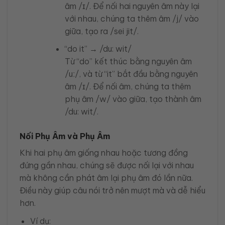
âm /ɪ/. Để nối hai nguyên âm này lại
với nhau, chúng ta thêm âm /j/ vào
giữa, tạo ra /sei jit/.
“do it” → /du: wit/
Từ “do” kết thúc bằng nguyên âm
/uː/, và từ “it” bắt đầu bằng nguyên
âm /ɪ/. Để nối âm, chúng ta thêm
phụ âm /w/ vào giữa, tạo thành âm
/du: wit/.
Nối Phụ Âm và Phụ Âm
Khi hai phụ âm giống nhau hoặc tương đồng
đứng gần nhau, chúng sẽ được nối lại với nhau
mà không cần phát âm lại phụ âm đó lần nữa.
Điều này giúp câu nói trở nên mượt mà và dễ hiểu
hơn.
Ví dụ: