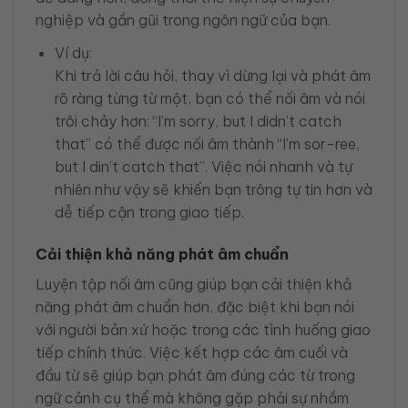
nghiệp và gần gũi trong ngôn ngữ của bạn.
Ví dụ:
Khi trả lời câu hỏi, thay vì dừng lại và phát âm
rõ ràng từng từ một, bạn có thể nối âm và nói
trôi chảy hơn: “I’m sorry, but I didn’t catch
that” có thể được nối âm thành “I’m sor-ree,
but I din’t catch that”. Việc nói nhanh và tự
nhiên như vậy sẽ khiến bạn trông tự tin hơn và
dễ tiếp cận trong giao tiếp.
Cải thiện khả năng phát âm chuẩn
Luyện tập nối âm cũng giúp bạn cải thiện khả
năng phát âm chuẩn hơn, đặc biệt khi bạn nói
với người bản xứ hoặc trong các tình huống giao
tiếp chính thức. Việc kết hợp các âm cuối và
đầu từ sẽ giúp bạn phát âm đúng các từ trong
ngữ cảnh cụ thể mà không gặp phải sự nhầm