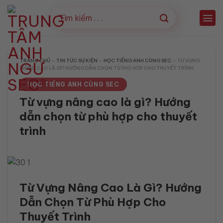
Bỏ
qua
nội
dung
TRANG CHỦ
—
TIN TỨC SỰ KIỆN
—
HỌC TIẾNG ANH CÙNG SEC
—
TỪ VỰNG
NÂNG CAO LÀ GÌ? HƯỚNG DẪN CHỌN TỪ PHÙ HỢP CHO THUYẾT TRÌNH
HỌC TIẾNG ANH CÙNG SEC
Từ vựng nâng cao là gì? Hướng
dẫn chọn từ phù hợp cho thuyết
trình
Từ Vựng Nâng Cao Là Gì? Hướng
Dẫn Chọn Từ Phù Hợp Cho
Thuyết Trình