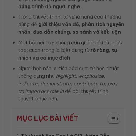
đúng trình độ người nghe
.
Trong thuyết trình, từ vựng nâng cao thường
dùng để
giới thiệu vấn đề, phân tích nguyên
nhân, đưa dẫn chứng, so sánh và kết luận
.
Một bài nói hay không cần quá nhiều từ phức
tạp; quan trọng là biết dùng từ
rõ ràng, tự
nhiên và có mục đích
.
Người học nên ưu tiên các cụm từ học thuật
thông dụng như
highlight, emphasize,
indicate, demonstrate, contribute to, play
an important role in
để bài thuyết trình
thuyết phục hơn.
MỤC LỤC BÀI VIẾT