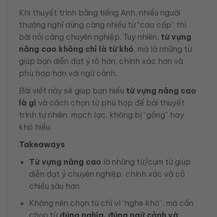
Khi thuyết trình bằng tiếng Anh, nhiều người
thường nghĩ dùng càng nhiều từ “cao cấp” thì
bài nói càng chuyên nghiệp. Tuy nhiên,
từ vựng
nâng cao không chỉ là từ khó
, mà là những từ
giúp bạn diễn đạt ý rõ hơn, chính xác hơn và
phù hợp hơn với ngữ cảnh.
Bài viết này sẽ giúp bạn hiểu
từ vựng nâng cao
là gì
và cách chọn từ phù hợp để bài thuyết
trình tự nhiên, mạch lạc, không bị “gồng” hay
khó hiểu.
Takeaways
Từ vựng nâng cao
là những từ/cụm từ giúp
diễn đạt ý chuyên nghiệp, chính xác và có
chiều sâu hơn.
Không nên chọn từ chỉ vì “nghe khó”, mà cần
chọn từ
đúng nghĩa, đúng ngữ cảnh và