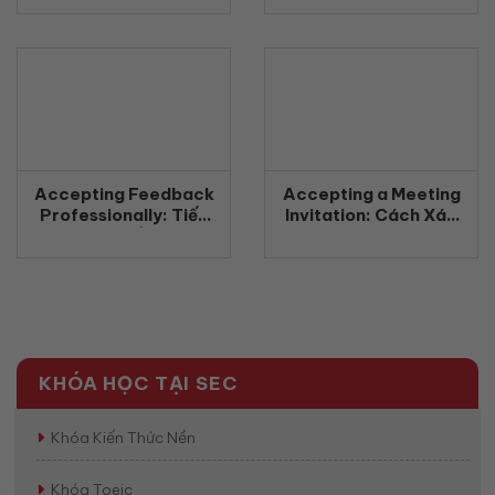
bằng tiếng Anh
Chuyên Nghiệp
(2026)
(2026)
Accepting Feedback
Accepting a Meeting
Professionally: Tiếp
Invitation: Cách Xác
nhận phản hồi chuyên
Nhận Tham Gia Cuộc
nghiệp bằng tiếng Anh
Họp Bằng Tiếng Anh
(2026)
Chuyên Nghiệp
(2026)
KHÓA HỌC TẠI SEC
Khóa Kiến Thức Nền
Khóa Toeic