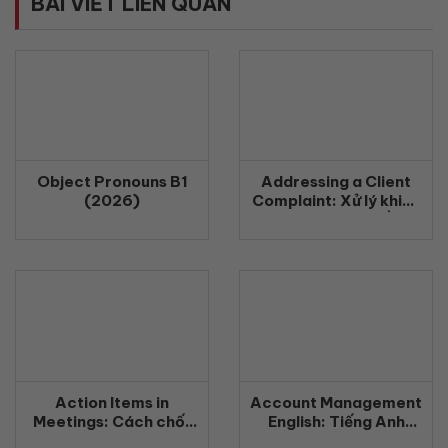
BÀI VIẾT LIÊN QUAN
Object Pronouns B1
Addressing a Client
(2026)
Complaint: Xử lý khiếu
nại khách hàng bằng
tiếng Anh chuyên
nghiệp (2026)
Action Items in
Account Management
Meetings: Cách chốt
English: Tiếng Anh
công việc rõ ràng
Quản Lý Khách Hàng