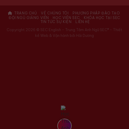
TRANG CHỦ
VỀ CHÚNG TÔI
PHƯƠNG PHÁP ĐÀO TẠO
ĐỘI NGŨ GIẢNG VIÊN
HỌC VIÊN SEC
KHÓA HỌC TẠI SEC
TIN TỨC SỰ KIỆN
LIÊN HỆ
Copyright 2026 © SEC English - Trung Tâm Anh Ngữ SEC® -
Thiết
kế Web & Vận hành bởi Hải Dương