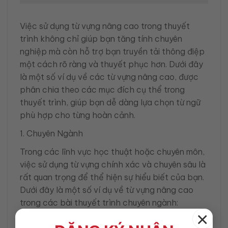
Việc sử dụng từ vựng nâng cao trong thuyết
trình không chỉ giúp bạn tăng tính chuyên
nghiệp mà còn hỗ trợ bạn truyền tải thông điệp
một cách rõ ràng và thuyết phục hơn. Dưới đây
là một số ví dụ về các từ vựng nâng cao, được
phân chia theo các mục đích cụ thể trong
thuyết trình, giúp bạn dễ dàng lựa chọn từ ngữ
phù hợp cho từng hoàn cảnh.
1. Chuyên Ngành
Trong các lĩnh vực học thuật hoặc chuyên môn,
việc sử dụng từ vựng chính xác và chuyên sâu là
rất quan trọng để thể hiện sự hiểu biết của bạn.
Dưới đây là một số ví dụ về từ vựng nâng cao
trong các bài thuyết trình chuyên ngành:
×
“Phân tích sâu sắc”: Khi bạn muốn làm rõ một