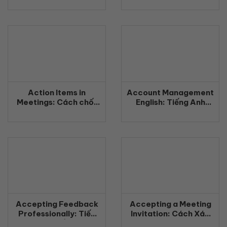
tiếng Anh chuyên
nghiệp (2026)
Action Items in
Account Management
Meetings: Cách chốt
English: Tiếng Anh
công việc rõ ràng
Quản Lý Khách Hàng
bằng tiếng Anh
Chuyên Nghiệp
(2026)
(2026)
Accepting Feedback
Accepting a Meeting
Professionally: Tiếp
Invitation: Cách Xác
nhận phản hồi chuyên
Nhận Tham Gia Cuộc