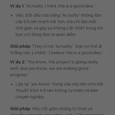
Ví dụ 1
: “Actually, I think this is a good idea.”
Việc bắt đầu câu bằng “Actually” không làm
câu trở nên mạnh mẽ hơn, mà chỉ làm mất
thời gian và gây sự không cần thiết trong khi
bạn chỉ đang đưa ra quan điểm.
Giải pháp
: Thay vì nói “Actually,” bạn có thể đi
thẳng vào ý chính: “I believe this is a good idea.”
Ví dụ 2
: “You know, the project is going really
well, and you know, we are making good
progress.”
Lặp lại “you know” trong câu này làm cho bài
thuyết trình trở nên không tự nhiên và kém
chuyên nghiệp.
Giải pháp
: Hãy cắt giảm những từ thừa và
chuyển sang câu gọn gàng, ví dụ: “The project is