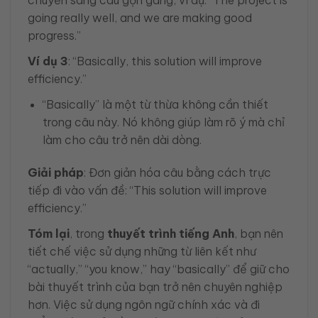
going really well, and we are making good
progress.”
Ví dụ 3
: “Basically, this solution will improve
efficiency.”
“Basically” là một từ thừa không cần thiết
trong câu này. Nó không giúp làm rõ ý mà chỉ
làm cho câu trở nên dài dòng.
Giải pháp
: Đơn giản hóa câu bằng cách trực
tiếp đi vào vấn đề: “This solution will improve
efficiency.”
Tóm lại
, trong
thuyết trình tiếng Anh
, bạn nên
tiết chế việc sử dụng những từ liên kết như
“actually,” “you know,” hay “basically” để giữ cho
bài thuyết trình của bạn trở nên chuyên nghiệp
hơn. Việc sử dụng ngôn ngữ chính xác và đi