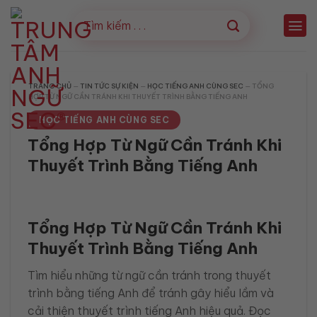
Bỏ
qua
nội
dung
TRANG CHỦ
—
TIN TỨC SỰ KIỆN
—
HỌC TIẾNG ANH CÙNG SEC
—
TỔNG
HỢP TỪ NGỮ CẦN TRÁNH KHI THUYẾT TRÌNH BẰNG TIẾNG ANH
HỌC TIẾNG ANH CÙNG SEC
Tổng Hợp Từ Ngữ Cần Tránh Khi
Thuyết Trình Bằng Tiếng Anh
Tổng Hợp Từ Ngữ Cần Tránh Khi
Thuyết Trình Bằng Tiếng Anh
Tìm hiểu những từ ngữ cần tránh trong thuyết
trình bằng tiếng Anh để tránh gây hiểu lầm và
cải thiện thuyết trình tiếng Anh hiệu quả. Đọc