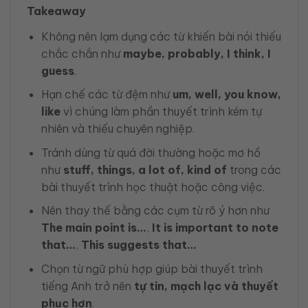
Takeaway
Không nên lạm dụng các từ khiến bài nói thiếu
chắc chắn như
maybe, probably, I think, I
guess
.
Hạn chế các từ đệm như
um, well, you know,
like
vì chúng làm phần thuyết trình kém tự
nhiên và thiếu chuyên nghiệp.
Tránh dùng từ quá đời thường hoặc mơ hồ
như
stuff, things, a lot of, kind of
trong các
bài thuyết trình học thuật hoặc công việc.
Nên thay thế bằng các cụm từ rõ ý hơn như
The main point is…
,
It is important to note
that…
,
This suggests that…
Chọn từ ngữ phù hợp giúp bài thuyết trình
tiếng Anh trở nên
tự tin, mạch lạc và thuyết
phục hơn
.