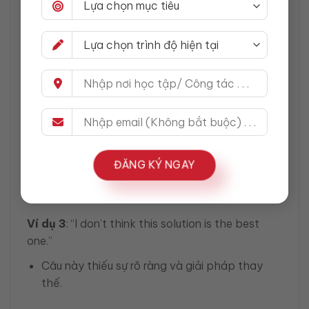
nghe không chắc chắn về quan điểm của bạn.
Ví dụ 1
: “I don’t think it’s a good idea.”
Câu này không rõ bạn phản đối hay chỉ
không chắc chắn.
Giải pháp
: “I strongly disagree with this idea.”
Ví dụ 2
: “I don’t think this proposal will work.”
Không rõ lý do vì sao bạn không đồng ý.
ĐĂNG KÝ NGAY
Giải pháp
: “I don’t think this proposal will work
because it doesn’t address the main issues.”
Ví dụ 3
: “I don’t think this solution is the best
one.”
Câu này thiếu sự rõ ràng và giải pháp thay
thế.