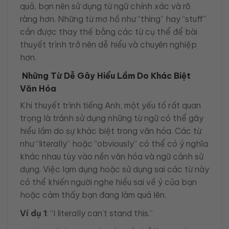
quả, bạn nên sử dụng từ ngữ chính xác và rõ
ràng hơn. Những từ mơ hồ như “thing” hay “stuff”
cần được thay thế bằng các từ cụ thể để bài
thuyết trình trở nên dễ hiểu và chuyên nghiệp
hơn.
Những Từ Dễ Gây Hiểu Lầm Do Khác Biệt
Văn Hóa
Khi thuyết trình tiếng Anh, một yếu tố rất quan
trọng là tránh sử dụng những từ ngữ có thể gây
hiểu lầm do sự khác biệt trong văn hóa. Các từ
như “literally” hoặc “obviously” có thể có ý nghĩa
khác nhau tùy vào nền văn hóa và ngữ cảnh sử
dụng. Việc lạm dụng hoặc sử dụng sai các từ này
có thể khiến người nghe hiểu sai về ý của bạn
hoặc cảm thấy bạn đang làm quá lên.
Ví dụ 1
: “I literally can’t stand this.”