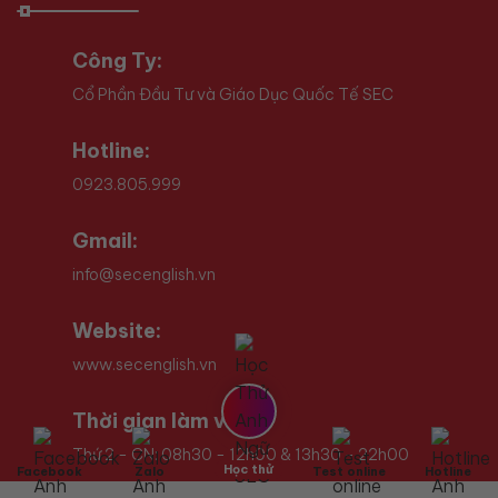
Công Ty:
Cổ Phần Đầu Tư và Giáo Dục Quốc Tế SEC
Hotline:
0923.805.999
Gmail:
info@secenglish.vn
Website:
www.secenglish.vn
Thời gian làm việc:
Thứ 2 - CN: 08h30 - 12h00 & 13h30 - 22h00
Học thử
Facebook
Zalo
Test online
Hotline