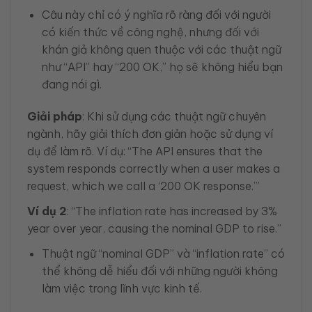
Câu này chỉ có ý nghĩa rõ ràng đối với người
có kiến thức về công nghệ, nhưng đối với
khán giả không quen thuộc với các thuật ngữ
như “API” hay “200 OK,” họ sẽ không hiểu bạn
đang nói gì.
Giải pháp
: Khi sử dụng các thuật ngữ chuyên
ngành, hãy giải thích đơn giản hoặc sử dụng ví
dụ để làm rõ. Ví dụ: “The API ensures that the
system responds correctly when a user makes a
request, which we call a ‘200 OK response.’”
Ví dụ 2
: “The inflation rate has increased by 3%
year over year, causing the nominal GDP to rise.”
Thuật ngữ “nominal GDP” và “inflation rate” có
thể không dễ hiểu đối với những người không
làm việc trong lĩnh vực kinh tế.