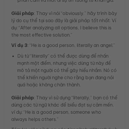
phản cảm và mất đi sự tin tưởng từ khán giả.
Giải pháp
: Thay vì nói “obviously,” hãy trình bày
lý do cụ thể tại sao đây là giải pháp tốt nhất. Ví
dụ: “After analyzing all options, I believe this is
the most effective solution.”
Ví dụ 3
: “He is a good person, literally an angel.”
Dù từ “literally” có thể được dùng để nhấn
mạnh một điểm, nhưng việc dùng từ này để
mô tả một người có thể gây hiểu nhầm. Nó có
thể khiến người nghe cho rằng bạn đang nói
quá hoặc không chân thành.
Giải pháp
: Thay vì sử dụng “literally,” bạn có thể
dùng các từ ngữ khác để biểu đạt sự cảm mến,
ví dụ: “He is a good person, someone who
always helps others.”