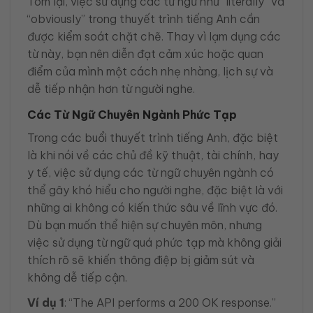
Tóm lại, việc sử dụng các từ ngữ như “literally” và
“obviously” trong thuyết trình tiếng Anh cần
được kiểm soát chặt chẽ. Thay vì lạm dụng các
từ này, bạn nên diễn đạt cảm xúc hoặc quan
điểm của mình một cách nhẹ nhàng, lịch sự và
dễ tiếp nhận hơn từ người nghe.
Các Từ Ngữ Chuyên Ngành Phức Tạp
Trong các buổi thuyết trình tiếng Anh, đặc biệt
là khi nói về các chủ đề kỹ thuật, tài chính, hay
y tế, việc sử dụng các từ ngữ chuyên ngành có
thể gây khó hiểu cho người nghe, đặc biệt là với
những ai không có kiến thức sâu về lĩnh vực đó.
Dù bạn muốn thể hiện sự chuyên môn, nhưng
việc sử dụng từ ngữ quá phức tạp mà không giải
thích rõ sẽ khiến thông điệp bị giảm sút và
không dễ tiếp cận.
Ví dụ 1
: “The API performs a 200 OK response.”