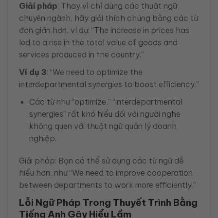
Giải pháp
: Thay vì chỉ dùng các thuật ngữ
chuyên ngành, hãy giải thích chúng bằng các từ
đơn giản hơn, ví dụ: “The increase in prices has
led to a rise in the total value of goods and
services produced in the country.”
Ví dụ 3
: “We need to optimize the
interdepartmental synergies to boost efficiency.”
Các từ như “optimize,” “interdepartmental
synergies” rất khó hiểu đối với người nghe
không quen với thuật ngữ quản lý doanh
nghiệp.
Giải pháp: Bạn có thể sử dụng các từ ngữ dễ
hiểu hơn, như “We need to improve cooperation
between departments to work more efficiently.”
Lỗi Ngữ Pháp Trong Thuyết Trình Bằng
Tiếng Anh Gây Hiểu Lầm