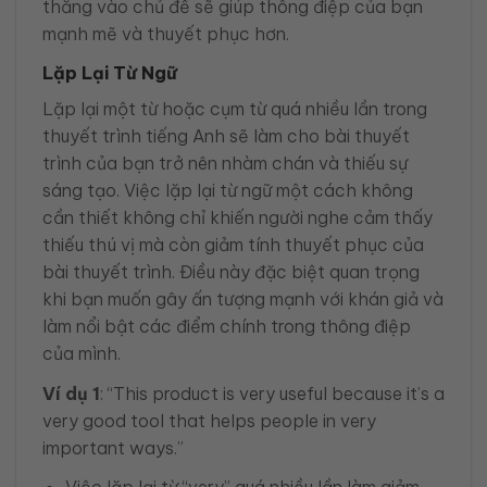
thẳng vào chủ đề sẽ giúp thông điệp của bạn
mạnh mẽ và thuyết phục hơn.
Lặp Lại Từ Ngữ
Lặp lại một từ hoặc cụm từ quá nhiều lần trong
thuyết trình tiếng Anh sẽ làm cho bài thuyết
trình của bạn trở nên nhàm chán và thiếu sự
sáng tạo. Việc lặp lại từ ngữ một cách không
cần thiết không chỉ khiến người nghe cảm thấy
thiếu thú vị mà còn giảm tính thuyết phục của
bài thuyết trình. Điều này đặc biệt quan trọng
khi bạn muốn gây ấn tượng mạnh với khán giả và
làm nổi bật các điểm chính trong thông điệp
của mình.
Ví dụ 1
: “This product is very useful because it’s a
very good tool that helps people in very
important ways.”
Việc lặp lại từ “very” quá nhiều lần làm giảm