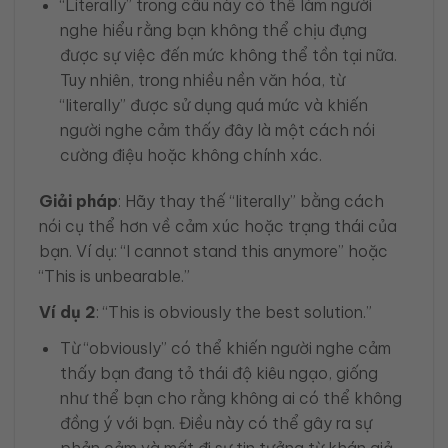
“Literally” trong câu này có thể làm người
nghe hiểu rằng bạn không thể chịu đựng
được sự việc đến mức không thể tồn tại nữa.
Tuy nhiên, trong nhiều nền văn hóa, từ
“literally” được sử dụng quá mức và khiến
người nghe cảm thấy đây là một cách nói
cường điệu hoặc không chính xác.
Giải pháp
: Hãy thay thế “literally” bằng cách
nói cụ thể hơn về cảm xúc hoặc trạng thái của
bạn. Ví dụ: “I cannot stand this anymore” hoặc
“This is unbearable.”
Ví dụ 2
: “This is obviously the best solution.”
Từ “obviously” có thể khiến người nghe cảm
thấy bạn đang tỏ thái độ kiêu ngạo, giống
như thể bạn cho rằng không ai có thể không
đồng ý với bạn. Điều này có thể gây ra sự