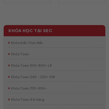
nghiệp bằng tiếng Anh
Họp Bằng Tiếng Anh
(2026)
Chuyên Nghiệp
(2026)
KHÓA HỌC TẠI SEC
Khóa Kiến Thức Nền
Khóa Toeic
Khóa Toeic 500-800+ LR
Khóa Toeic 240 - 320+ SW
Khóa Toeic 700-900+
Khóa Toeic 4 kĩ năng