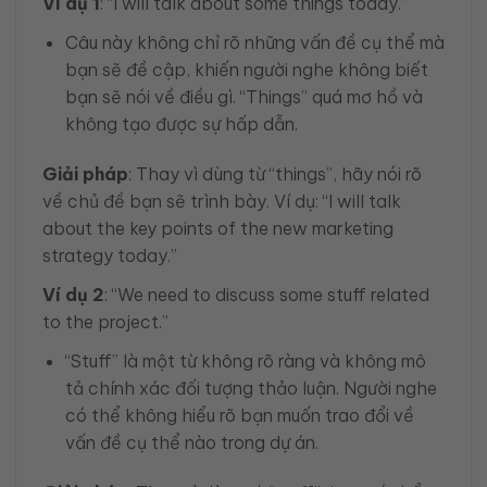
Ví dụ 1
: “I will talk about some things today.”
Câu này không chỉ rõ những vấn đề cụ thể mà
bạn sẽ đề cập, khiến người nghe không biết
bạn sẽ nói về điều gì. “Things” quá mơ hồ và
không tạo được sự hấp dẫn.
Giải pháp
: Thay vì dùng từ “things”, hãy nói rõ
về chủ đề bạn sẽ trình bày. Ví dụ: “I will talk
about the key points of the new marketing
strategy today.”
Ví dụ 2
: “We need to discuss some stuff related
to the project.”
“Stuff” là một từ không rõ ràng và không mô
tả chính xác đối tượng thảo luận. Người nghe
có thể không hiểu rõ bạn muốn trao đổi về
vấn đề cụ thể nào trong dự án.