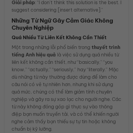
Giải pháp
: “I don’t think this solution is the best. I
suggest considering [insert alternative].”
Những Từ Ngữ Gây Cảm Giác Không
Chuyên Nghiệp
Quá Nhiều Từ Liên Kết Không Cần Thiết
Một trong những lỗi phổ biến trong
thuyết trình
tiếng Anh hiệu quả
là việc sử dụng quá nhiều từ
liên kết không cần thiết, như “basically,” “you
know,” “actually,” “seriously,” hay “literally.” Mặc
dù những từ này thường được dùng để làm cho
câu nói có vẻ tự nhiên hơn, nhưng khi sử dụng
quá mức, chúng có thể làm giảm tính chuyên
nghiệp và gây ra sự xao lạc cho người nghe. Các
từ này không đóng góp gì thực sự vào thông
điệp bạn muốn truyền tải, và có thể khiến người
nghe cảm thấy bạn thiếu sự tự tin hoặc không
chuẩn bị kỹ lưỡng.