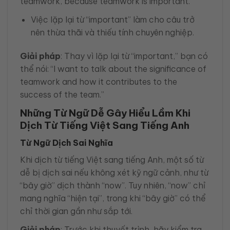
teamwork, because teamwork is important.”
Việc lặp lại từ “important” làm cho câu trở
nên thừa thãi và thiếu tính chuyên nghiệp.
Giải pháp
: Thay vì lặp lại từ “important,” bạn có
thể nói: “I want to talk about the significance of
teamwork and how it contributes to the
success of the team.”
Những Từ Ngữ Dễ Gây Hiểu Lầm Khi
Dịch Từ Tiếng Việt Sang Tiếng Anh
Từ Ngữ Dịch Sai Nghĩa
Khi dịch từ tiếng Việt sang tiếng Anh, một số từ
dễ bị dịch sai nếu không xét kỹ ngữ cảnh, như từ
“bây giờ” dịch thành “now”. Tuy nhiên, “now” chỉ
mang nghĩa “hiện tại”, trong khi “bây giờ” có thể
chỉ thời gian gần như sắp tới.
Giải pháp
: Trước khi thuyết trình, hãy kiểm tra