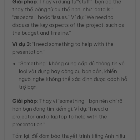
Giải pháp
: Thay vì dùng từ “stuff”, bạn có thể
thay thế bằng từ cụ thể hơn, như “details,”
“aspects,” hoặc “issues.” Ví dụ: “We need to
discuss the key aspects of the project, such as
the budget and timeline.”
Ví dụ 3
: “I need something to help with the
presentation.”
“Something” không cung cấp đủ thông tin về
loại vật dụng hay công cụ bạn cần, khiến
người nghe không thể xác định được cách hỗ
trợ bạn.
Giải pháp
: Thay vì “something,” bạn nên chỉ rõ
hơn bạn đang tìm kiếm gì. Ví dụ: “I need a
projector and a laptop to help with the
presentation.”
Tóm lại, để đảm bảo thuyết trình tiếng Anh hiệu