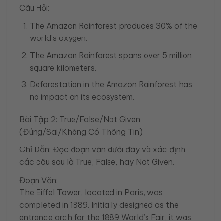
Câu Hỏi:
The Amazon Rainforest produces 30% of the
world’s oxygen.
The Amazon Rainforest spans over 5 million
square kilometers.
Deforestation in the Amazon Rainforest has
no impact on its ecosystem.
Bài Tập 2: True/False/Not Given
(Đúng/Sai/Không Có Thông Tin)
Chỉ Dẫn: Đọc đoạn văn dưới đây và xác định
các câu sau là True, False, hay Not Given.
Đoạn Văn:
The Eiffel Tower, located in Paris, was
completed in 1889. Initially designed as the
entrance arch for the 1889 World’s Fair, it was