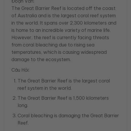
Đoạn Văn:
The Great Barrier Reef is located off the coast
of Australia and is the largest coral reef system
in the world. It spans over 2,300 kilometers and
is home to an incredible variety of marine life.
However, the reef is currently facing threats
from coral bleaching due to rising sea
temperatures, which is causing widespread
damage to the ecosystem.
Câu Hỏi:
The Great Barrier Reef is the largest coral
reef system in the world.
The Great Barrier Reef is 1,500 kilometers
long.
Coral bleaching is damaging the Great Barrier
Reef.