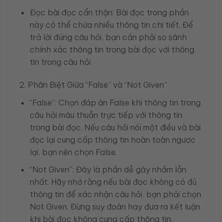
Đọc bài đọc cẩn thận: Bài đọc trong phần
này có thể chứa nhiều thông tin chi tiết. Để
trả lời đúng câu hỏi, bạn cần phải so sánh
chính xác thông tin trong bài đọc với thông
tin trong câu hỏi.
2. Phân Biệt Giữa “False” và “Not Given”
“False”: Chọn đáp án False khi thông tin trong
câu hỏi mâu thuẫn trực tiếp với thông tin
trong bài đọc. Nếu câu hỏi nói một điều và bài
đọc lại cung cấp thông tin hoàn toàn ngược
lại, bạn nên chọn False.
“Not Given”: Đây là phần dễ gây nhầm lẫn
nhất. Hãy nhớ rằng nếu bài đọc không có đủ
thông tin để xác nhận câu hỏi, bạn phải chọn
Not Given. Đừng suy đoán hay đưa ra kết luận
khi bài đọc không cung cấp thông tin.