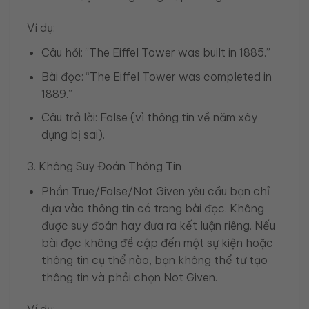
Ví dụ:
Câu hỏi: “The Eiffel Tower was built in 1885.”
Bài đọc: “The Eiffel Tower was completed in
1889.”
Câu trả lời: False (vì thông tin về năm xây
dựng bị sai).
3. Không Suy Đoán Thông Tin
Phần True/False/Not Given yêu cầu bạn chỉ
dựa vào thông tin có trong bài đọc. Không
được suy đoán hay đưa ra kết luận riêng. Nếu
bài đọc không đề cập đến một sự kiện hoặc
thông tin cụ thể nào, bạn không thể tự tạo
thông tin và phải chọn Not Given.
Ví dụ: