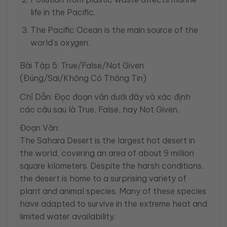
life in the Pacific.
The Pacific Ocean is the main source of the
world’s oxygen.
Bài Tập 5: True/False/Not Given
(Đúng/Sai/Không Có Thông Tin)
Chỉ Dẫn: Đọc đoạn văn dưới đây và xác định
các câu sau là True, False, hay Not Given.
Đoạn Văn:
The Sahara Desert is the largest hot desert in
the world, covering an area of about 9 million
square kilometers. Despite the harsh conditions,
the desert is home to a surprising variety of
plant and animal species. Many of these species
have adapted to survive in the extreme heat and
limited water availability.