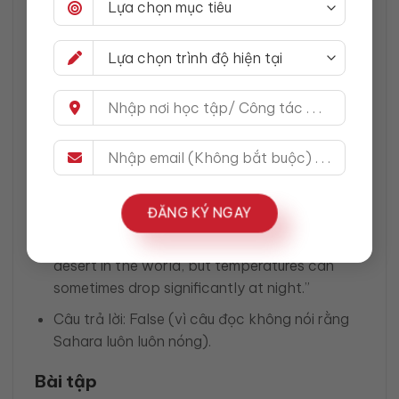
Những từ như “All” (tất cả), “Some” (một vài),
“None” (không có gì), “Always” (luôn luôn),
“Never” (không bao giờ) có thể thay đổi hoàn
toàn ý nghĩa của câu hỏi. Hãy chú ý xem bài
đọc có sử dụng các từ này và xem nó có
khớp với câu hỏi hay không.
Ví dụ:
Câu hỏi: “The Sahara Desert is always hot.”
ĐĂNG KÝ NGAY
Bài đọc: “The Sahara Desert is the hottest
desert in the world, but temperatures can
sometimes drop significantly at night.”
Câu trả lời: False (vì câu đọc không nói rằng
Sahara luôn luôn nóng).
Bài tập