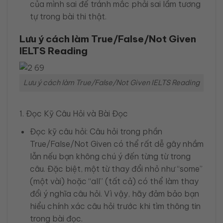
của mình sai để tránh mắc phải sai lầm tương
tự trong bài thi thật.
Lưu ý cách làm True/False/Not Given
IELTS Reading
Lưu ý cách làm True/False/Not Given IELTS Reading
1. Đọc Kỹ Câu Hỏi và Bài Đọc
Đọc kỹ câu hỏi: Câu hỏi trong phần
True/False/Not Given có thể rất dễ gây nhầm
lẫn nếu bạn không chú ý đến từng từ trong
câu. Đặc biệt, một từ thay đổi nhỏ như “some”
(một vài) hoặc “all” (tất cả) có thể làm thay
đổi ý nghĩa câu hỏi. Vì vậy, hãy đảm bảo bạn
hiểu chính xác câu hỏi trước khi tìm thông tin
trong bài đọc.