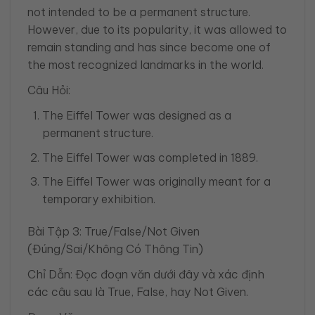
not intended to be a permanent structure.
However, due to its popularity, it was allowed to
remain standing and has since become one of
the most recognized landmarks in the world.
Câu Hỏi:
The Eiffel Tower was designed as a
permanent structure.
The Eiffel Tower was completed in 1889.
The Eiffel Tower was originally meant for a
temporary exhibition.
Bài Tập 3: True/False/Not Given
(Đúng/Sai/Không Có Thông Tin)
Chỉ Dẫn: Đọc đoạn văn dưới đây và xác định
các câu sau là True, False, hay Not Given.