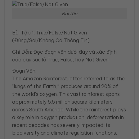
Bài tập
Bài Tập 1: True/False/Not Given
(Đúng/Sai/Không Có Thông Tin)
Chỉ Dẫn: Đọc đoạn văn dưới đây và xác định
các câu sau là True, False, hay Not Given.
Đoạn Văn:
The Amazon Rainforest, often referred to as the
“lungs of the Earth,” produces around 20% of
the world’s oxygen. This vast rainforest spans
approximately 5.5 million square kilometers
across South America. While the rainforest plays
a key role in oxygen production, deforestation in
recent decades has severely impacted its
biodiversity and climate regulation functions.