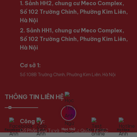
1. Sảnh HH2, chung cư Meco Complex,
Số 102 Trường Chinh, Phường Kim Liên,
Hà Nội
2. Sảnh HH1, chung cư Meco Complex,
Số 102 Trường Chinh, Phường Kim Liên,
Hà Nội
Cơ sở 1:
Số 108B Trường Chinh, Phường Kim Liên, Hà Nội
THÔNG TIN LIÊN HỆ
Công Ty:
Học thử
Facebook
Zalo
Test online
Hotline
Cổ Phần Đầu Tư và Giáo Dục Quốc Tế SEC