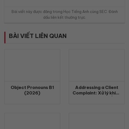
Bài viết này được đăng trong
Học Tiếng Anh cùng SEC
. Đánh
dấu
liên kết thường trực
.
BÀI VIẾT LIÊN QUAN
Object Pronouns B1
Addressing a Client
(2026)
Complaint: Xử lý khiếu
nại khách hàng bằng
tiếng Anh chuyên
nghiệp (2026)