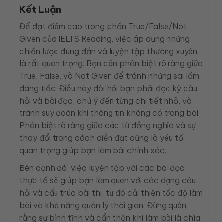
Kết Luận
Để đạt điểm cao trong phần True/False/Not
Given của IELTS Reading, việc áp dụng những
chiến lược đúng đắn và luyện tập thường xuyên
là rất quan trọng. Bạn cần phân biệt rõ ràng giữa
True, False, và Not Given để tránh những sai lầm
đáng tiếc. Điều này đòi hỏi bạn phải đọc kỹ câu
hỏi và bài đọc, chú ý đến từng chi tiết nhỏ, và
tránh suy đoán khi thông tin không có trong bài.
Phân biệt rõ ràng giữa các từ đồng nghĩa và sự
thay đổi trong cách diễn đạt cũng là yếu tố
quan trọng giúp bạn làm bài chính xác.
Bên cạnh đó, việc luyện tập với các bài đọc
thực tế sẽ giúp bạn làm quen với các dạng câu
hỏi và cấu trúc bài thi, từ đó cải thiện tốc độ làm
bài và khả năng quản lý thời gian. Đừng quên
rằng sự bình tĩnh và cẩn thận khi làm bài là chìa