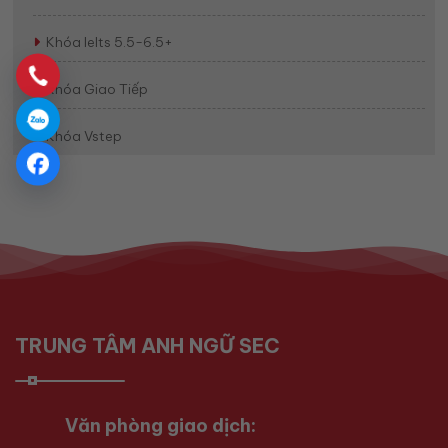
Khóa Ielts 5.5-6.5+
Khóa Giao Tiếp
Khóa Vstep
TRUNG TÂM ANH NGỮ SEC
Văn phòng giao dịch: