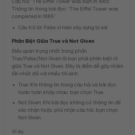
Câu hỏi: “The Eiffel Tower was built in 1885.”
Thông tin trong bài đọc: “The Eiffel Tower was
completed in 1889.”
Câu trả lời: False vì năm xây dựng bị sai.
Phân Biệt Giữa True và Not Given
Điều quan trọng nhất trong phần
True/False/Not Given là bạn phải phân biệt rõ
giữa True và Not Given. Đây là điểm dễ gây nhầm
lẫn nhất đối với nhiều thí sinh.
True: Khi thông tin trong câu hỏi và bài đọc
hoàn toàn khớp nhau, bạn chọn True.
Not Given: Khi bài đọc không có thông tin để
xác nhận hoặc phủ nhận câu hỏi, bạn chọn
Not Given.
Ví dụ: