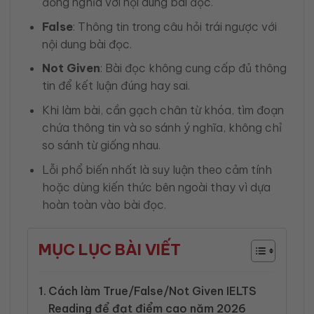
đồng nghĩa với nội dung bài đọc.
False
: Thông tin trong câu hỏi trái ngược với
nội dung bài đọc.
Not Given
: Bài đọc không cung cấp đủ thông
tin để kết luận đúng hay sai.
Khi làm bài, cần gạch chân từ khóa, tìm đoạn
chứa thông tin và so sánh ý nghĩa, không chỉ
so sánh từ giống nhau.
Lỗi phổ biến nhất là suy luận theo cảm tính
hoặc dùng kiến thức bên ngoài thay vì dựa
hoàn toàn vào bài đọc.
MỤC LỤC BÀI VIẾT
Cách làm True/False/Not Given IELTS
Reading để đạt điểm cao năm 2026