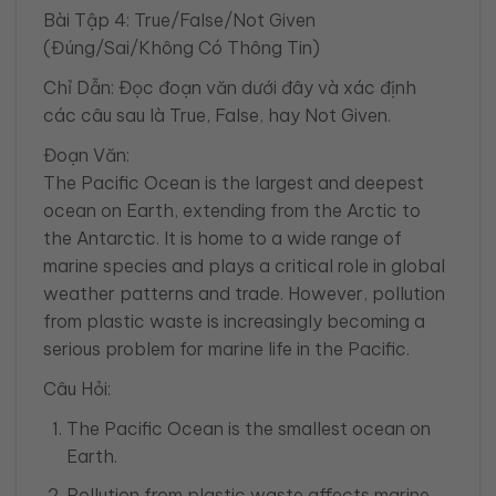
Bài Tập 4: True/False/Not Given
(Đúng/Sai/Không Có Thông Tin)
Chỉ Dẫn: Đọc đoạn văn dưới đây và xác định
các câu sau là True, False, hay Not Given.
Đoạn Văn:
The Pacific Ocean is the largest and deepest
ocean on Earth, extending from the Arctic to
the Antarctic. It is home to a wide range of
marine species and plays a critical role in global
weather patterns and trade. However, pollution
from plastic waste is increasingly becoming a
serious problem for marine life in the Pacific.
Câu Hỏi:
The Pacific Ocean is the smallest ocean on
Earth.
Pollution from plastic waste affects marine