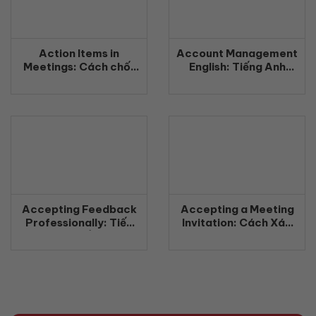
Action Items in
Account Management
Meetings: Cách chốt
English: Tiếng Anh
công việc rõ ràng
Quản Lý Khách Hàng
bằng tiếng Anh
Chuyên Nghiệp
(2026)
(2026)
Accepting Feedback
Accepting a Meeting
Professionally: Tiếp
Invitation: Cách Xác
nhận phản hồi chuyên
Nhận Tham Gia Cuộc
nghiệp bằng tiếng Anh
Họp Bằng Tiếng Anh
(2026)
Chuyên Nghiệp
(2026)