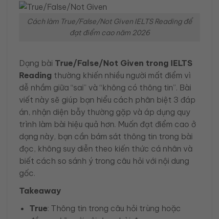
Cách làm True/False/Not Given IELTS Reading để
đạt điểm cao năm 2026
Dạng bài
True/False/Not Given trong IELTS
Reading
thường khiến nhiều người mất điểm vì
dễ nhầm giữa “sai” và “không có thông tin”. Bài
viết này sẽ giúp bạn hiểu cách phân biệt 3 đáp
án, nhận diện bẫy thường gặp và áp dụng quy
trình làm bài hiệu quả hơn. Muốn đạt điểm cao ở
dạng này, bạn cần bám sát thông tin trong bài
đọc, không suy diễn theo kiến thức cá nhân và
biết cách so sánh ý trong câu hỏi với nội dung
gốc.
Takeaway
True
: Thông tin trong câu hỏi trùng hoặc