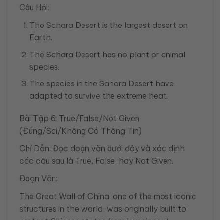
Câu Hỏi:
The Sahara Desert is the largest desert on
Earth.
The Sahara Desert has no plant or animal
species.
The species in the Sahara Desert have
adapted to survive the extreme heat.
Bài Tập 6: True/False/Not Given
(Đúng/Sai/Không Có Thông Tin)
Chỉ Dẫn: Đọc đoạn văn dưới đây và xác định
các câu sau là True, False, hay Not Given.
Đoạn Văn:
The Great Wall of China, one of the most iconic
structures in the world, was originally built to