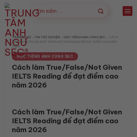
Bỏ
qua
nội
dung
TRANG CHỦ
—
TIN TỨC SỰ KIỆN
—
HỌC TIẾNG ANH CÙNG SEC
—
CÁCH
LÀM TRUE/FALSE/NOT GIVEN IELTS READING ĐỂ ĐẠT ĐIỂM CAO NĂM
2026
HỌC TIẾNG ANH CÙNG SEC
Cách làm True/False/Not Given
IELTS Reading để đạt điểm cao
năm 2026
Cách làm True/False/Not Given
IELTS Reading để đạt điểm cao
năm 2026