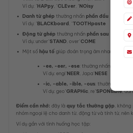
Ví dụ:
ˈHAPpy
,
ˈCLEver
,
ˈNOisy
Danh từ ghép
thường nhấn
phần đầu
Ví dụ:
ˈBLACKboard
,
ˈTOOTHpaste
Động từ ghép
thường nhấn
phần sau
Ví dụ: under
ˈSTAND
, over
ˈCOME
Một số
hậu tố
giúp đoán trọng âm nhanh:
-ee, -eer, -ese
: thường nhấn ngay ở p
Ví dụ: engi
ˈNEER
, Japa
ˈNESE
-ic, -able, -ible, -ous
: thường nhấn
ng
Ví dụ: geo
ˈGRAPHic
, re
ˈSPONsible
, dan
Điểm cần nhớ:
đây là
quy tắc thường gặp
, không
nhóm ngoại lệ cho danh từ, động từ và tính từ, nên k
Ví dụ gần với tình huống học tập: