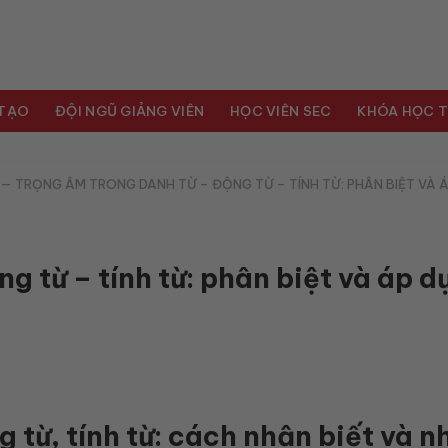
 TẠO
ĐỘI NGŨ GIẢNG VIÊN
HỌC VIÊN SEC
KHÓA HỌC T
—
TRỌNG ÂM TRONG DANH TỪ – ĐỘNG TỪ – TÍNH TỪ: PHÂN BIỆT VÀ 
g từ – tính từ: phân biệt và áp d
 từ, tính từ: cách nhận biết và n