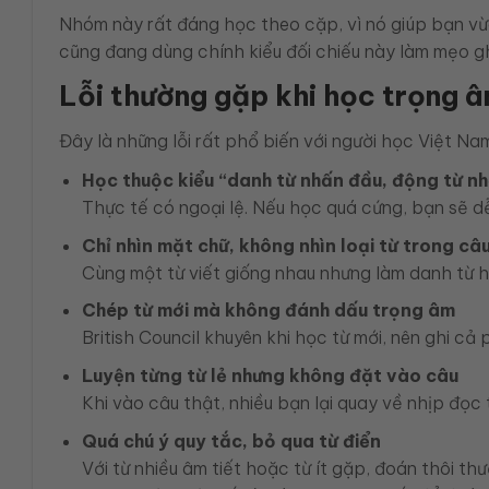
Nhóm này rất đáng học theo cặp, vì nó giúp bạn vừa
cũng đang dùng chính kiểu đối chiếu này làm mẹo gh
Lỗi thường gặp khi học trọng 
Đây là những lỗi rất phổ biến với người học Việt Na
Học thuộc kiểu “danh từ nhấn đầu, động từ nh
Thực tế có ngoại lệ. Nếu học quá cứng, bạn sẽ dễ
Chỉ nhìn mặt chữ, không nhìn loại từ trong câ
Cùng một từ viết giống nhau nhưng làm danh từ 
Chép từ mới mà không đánh dấu trọng âm
British Council khuyên khi học từ mới, nên ghi c
Luyện từng từ lẻ nhưng không đặt vào câu
Khi vào câu thật, nhiều bạn lại quay về nhịp đọc 
Quá chú ý quy tắc, bỏ qua từ điển
Với từ nhiều âm tiết hoặc từ ít gặp, đoán thôi th