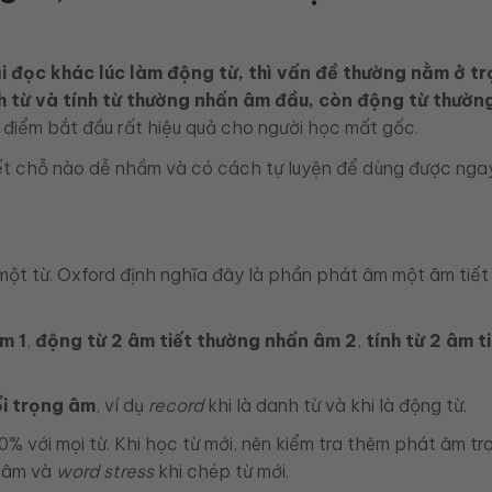
ại đọc khác lúc làm động từ, thì vấn đề thường nằm ở t
 từ và tính từ thường nhấn âm đầu, còn động từ thườn
à điểm bắt đầu rất hiệu quả cho người học mất gốc.
iết chỗ nào dễ nhầm và có cách tự luyện để dùng được ngay
ột từ. Oxford định nghĩa đây là phần phát âm một âm tiết 
m 1
,
động từ 2 âm tiết thường nhấn âm 2
,
tính từ 2 âm t
ổi trọng âm
, ví dụ
record
khi là danh từ và khi là động từ.
0% với mọi từ. Khi học từ mới, nên kiểm tra thêm phát âm tr
t âm và
word stress
khi chép từ mới.