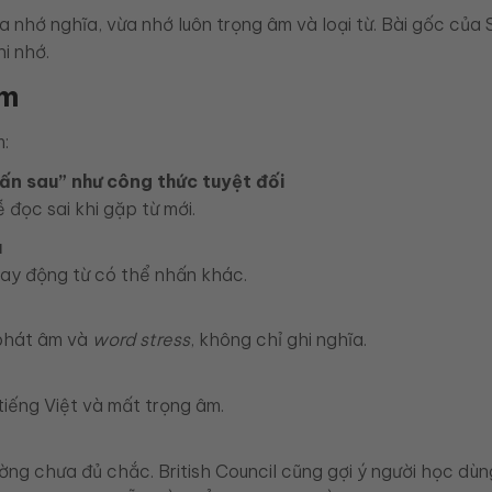
 nhớ nghĩa, vừa nhớ luôn trọng âm và loại từ. Bài gốc của
i nhớ.
âm
m:
ấn sau” như công thức tuyệt đối
 đọc sai khi gặp từ mới.
u
hay động từ có thể nhấn khác.
ả phát âm và
word stress
, không chỉ ghi nghĩa.
tiếng Việt và mất trọng âm.
ường chưa đủ chắc. British Council cũng gợi ý người học dùn