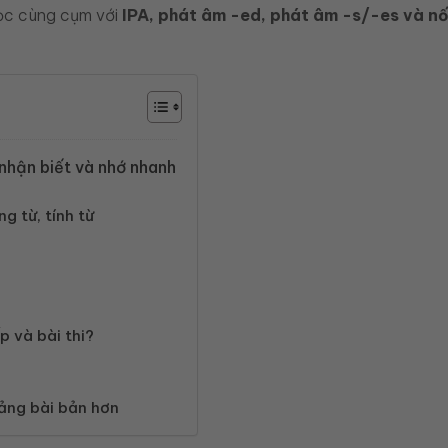
ọc cùng cụm với
IPA, phát âm -ed, phát âm -s/-es và nố
 nhận biết và nhớ nhanh
g từ, tính từ
p và bài thi?
tảng bài bản hơn