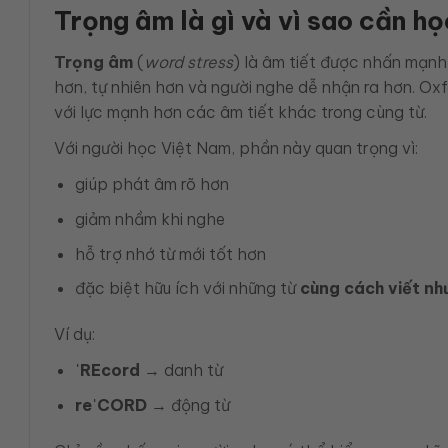
Trọng âm là gì và vì sao cần h
Trọng âm
(
word stress
) là âm tiết được nhấn mạnh 
hơn, tự nhiên hơn và người nghe dễ nhận ra hơn. Ox
với lực mạnh hơn các âm tiết khác trong cùng từ.
Với người học Việt Nam, phần này quan trọng vì:
giúp phát âm rõ hơn
giảm nhầm khi nghe
hỗ trợ nhớ từ mới tốt hơn
đặc biệt hữu ích với những từ
cùng cách viết nh
Ví dụ:
ˈREcord
→ danh từ
reˈCORD
→ động từ