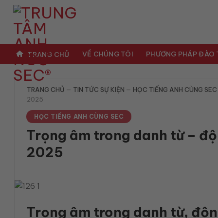
Bỏ
qua
nội
dung
VỀ CHÚNG TÔI
PHƯƠNG PHÁP ĐÀO
TRANG CHỦ
TRANG CHỦ
—
TIN TỨC SỰ KIỆN
—
HỌC TIẾNG ANH CÙNG SEC
2025
HỌC TIẾNG ANH CÙNG SEC
Trọng âm trong danh từ – độn
2025
Trọng âm trong danh từ, động