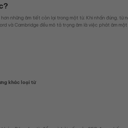
ọc?
hơn những âm tiết còn lại trong một từ. Khi nhấn đúng, từ 
ford và Cambridge đều mô tả trọng âm là việc phát âm một 
ưng khác loại từ