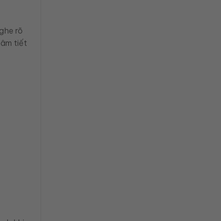
nghe rõ
âm tiết