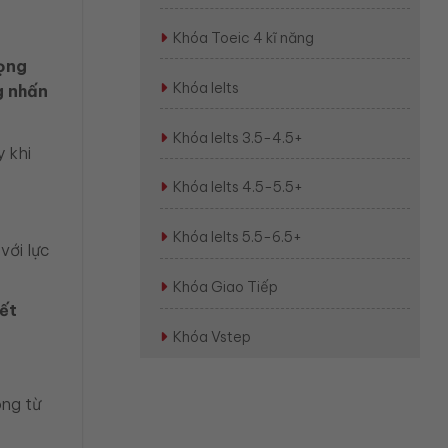
Khóa Toeic 4 kĩ năng
rọng
Khóa Ielts
g nhấn
Khóa Ielts 3.5-4.5+
 khi
Khóa Ielts 4.5-5.5+
Khóa Ielts 5.5-6.5+
với lực
Khóa Giao Tiếp
iết
Khóa Vstep
ong từ