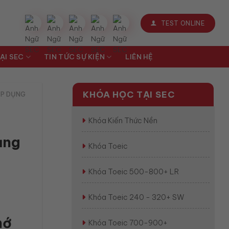
TEST ONLINE
ẠI SEC
TIN TỨC SỰ KIỆN
LIÊN HỆ
KHÓA HỌC TẠI SEC
ÁP DỤNG
Khóa Kiến Thức Nền
ụng
Khóa Toeic
Khóa Toeic 500-800+ LR
Khóa Toeic 240 - 320+ SW
hớ
Khóa Toeic 700-900+