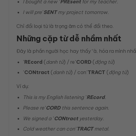
I bought a new
ˈPREsent
for my teacher.
I will pre
ˈSENT
my project tomorrow.
Chỉ đổi loại từ là trọng âm có thể đổi theo.
Những cặp từ dễ nhầm nhất
Đây là phần người học hay thấy “à, hóa ra mình nhầ
ˈREcord
(
danh từ
) / re
ˈCORD
(
động từ
)
ˈCONtract
(
danh từ
) / con
ˈTRACT
(
động từ
)
Ví dụ:
This is my English listening
ˈREcord
.
Please re
ˈCORD
this sentence again.
We signed a
ˈCONtract
yesterday.
Cold weather can con
ˈTRACT
metal.