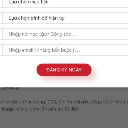
hần hậu tố
ĐĂNG KÝ NGAY
ay trước hậu tố
ˈGERous
 phải công thức cứng 100%. Chính bài gốc cũng tách riêng 
hi gặp từ mới bạn vẫn nên tra từ điển.