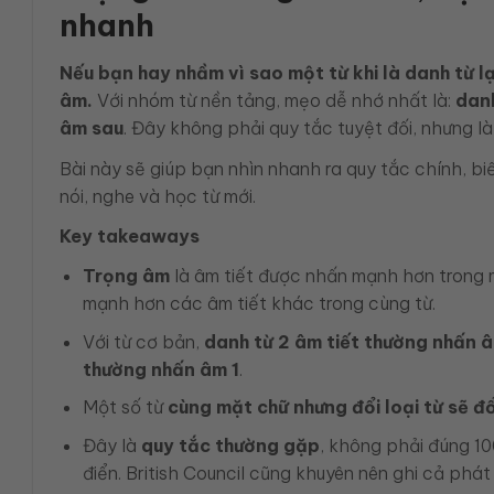
nhanh
Nếu bạn hay nhầm vì sao một từ khi là danh từ l
âm.
Với nhóm từ nền tảng, mẹo dễ nhớ nhất là:
danh
âm sau
. Đây không phải quy tắc tuyệt đối, nhưng l
Bài này sẽ giúp bạn nhìn nhanh ra quy tắc chính, b
nói, nghe và học từ mới.
Key takeaways
Trọng âm
là âm tiết được nhấn mạnh hơn trong m
mạnh hơn các âm tiết khác trong cùng từ.
Với từ cơ bản,
danh từ 2 âm tiết thường nhấn â
thường nhấn âm 1
.
Một số từ
cùng mặt chữ nhưng đổi loại từ sẽ đ
Đây là
quy tắc thường gặp
, không phải đúng 10
điển. British Council cũng khuyên nên ghi cả phá