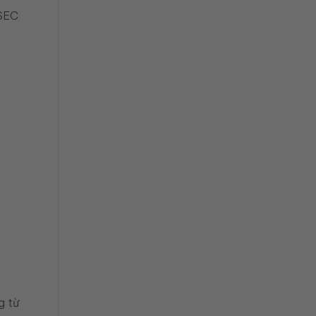
 SEC
g từ