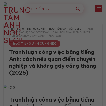
Bỏ
qua
nội
dung
TRANG CHỦ
—
TIN TỨC SỰ KIỆN
—
HỌC TIẾNG ANH CÙNG SEC
—
TRANH
LUẬN CÔNG VIỆC BẰNG TIẾNG ANH: CÁCH NÊU QUAN ĐIỂM CHUYÊN
NGHIỆP VÀ KHÔNG GÂY CĂNG THẲNG (2025)
HỌC TIẾNG ANH CÙNG SEC
Tranh luận công việc bằng tiếng
Anh: cách nêu quan điểm chuyên
nghiệp và không gây căng thẳng
(2025)
Tranh luận công việc bằng tiếng