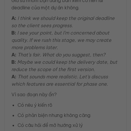
Giả sử nhóm bạn đang bàn xem có nên lùi
deadline của một dự án không.
A:
I think we should keep the original deadline
so the client sees progress.
B:
I see your point, but I’m concerned about
quality. If we rush this stage, we may create
more problems later.
A:
That’s fair. What do you suggest, then?
B:
Maybe we could keep the delivery date, but
reduce the scope of the first version.
A:
That sounds more realistic. Let’s discuss
which features are essential for phase one.
Vì sao đoạn này ổn?
Có nêu ý kiến rõ
Có phản biện nhưng không căng
Có câu hỏi để mở hướng xử lý