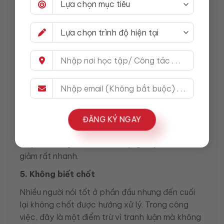
tiếp được. Hãy luôn thêm lý do hoặc gợi ý điều
chỉnh.
3. Không công nhận ý hợp lý của người khác
Đây là lỗi làm tranh luận dễ biến thành đối đầu.
Trong nhiều tình huống, bạn không cần đồng ý
hoàn toàn, nhưng vẫn nên thừa nhận phần hợp
lý trong ý kiến đối phương.
4. Tranh luận về người thay vì về vấn đề
ĐĂNG KÝ NGAY
Khi tranh luận chệch sang thái độ, tính cách
hoặc “ai đúng ai sai”, chất lượng cuộc trao đổi sẽ
giảm rất nhanh.
5. Không biết chốt
Nhiều người nói tốt ở phần đầu nhưng đến cuối
lại không chốt được hướng xử lý. Trong công
việc, đây là một điểm trừ vì tranh luận mà không