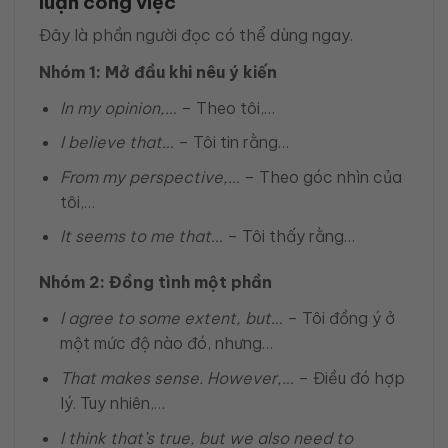
luận công việc
Đây là phần người đọc có thể dùng ngay.
Nhóm 1: Mở đầu khi nêu ý kiến
In my opinion,…
– Theo tôi,…
I believe that…
– Tôi tin rằng…
From my perspective,…
– Theo góc nhìn của
tôi,…
It seems to me that…
– Tôi thấy rằng…
Nhóm 2: Đồng tình một phần
I agree to some extent, but…
– Tôi đồng ý ở
một mức độ nào đó, nhưng…
That makes sense. However,…
– Điều đó hợp
lý. Tuy nhiên,…
I think that’s true, but we also need to