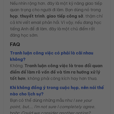
Nếu nhìn rộng hơn, đây là một kỹ năng giao tiếp
quan trọng cho người đi làm. Bạn dùng nó trong
họp
,
thuyết trình
,
giao tiếp công sở
, thậm chí
cả khi viết email phản hồi. Vì vậy, nếu đang học
tiếng Anh để đi làm, đây là một chủ điểm rất
đáng học sớm.
FAQ
Tranh luận công việc có phải là cãi nhau
không?
Không.
Tranh luận công việc là trao đổi quan
điểm để làm rõ vấn đề và tìm ra hướng xử lý
tốt hơn
, không phải công kích hay hơn thua.
Khi không đồng ý trong cuộc họp, nên nói thế
nào cho lịch sự?
Bạn có thể dùng những mẫu như
I see your
point, but…
,
I’m not sure I completely agree
,
hoặc
Could we consider another option?