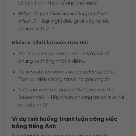
sẽ vận hành thực tế như thế nào?
What do you think would happen if we
tried…?
– Bạn nghĩ điều gì sẽ xảy ra nếu
chúng ta thử…?
Nhóm 5: Chốt lại cuộc trao đổi
So, it seems we agree on…
– Vậy có vẻ
chúng ta thống nhất ở điểm…
To sum up, we have two possible options.
–
Tóm lại, hiện chúng ta có hai phương án.
Let’s go with the option that gives us the
lowest risk.
– Hãy chọn phương án có mức rủi
ro thấp nhất.
Ví dụ tình huống tranh luận công việc
bằng tiếng Anh