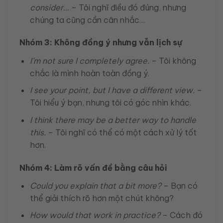
consider…
– Tôi nghĩ điều đó đúng, nhưng
chúng ta cũng cần cân nhắc…
Nhóm 3: Không đồng ý nhưng vẫn lịch sự
I’m not sure I completely agree.
– Tôi không
chắc là mình hoàn toàn đồng ý.
I see your point, but I have a different view.
–
Tôi hiểu ý bạn, nhưng tôi có góc nhìn khác.
I think there may be a better way to handle
this.
– Tôi nghĩ có thể có một cách xử lý tốt
hơn.
Nhóm 4: Làm rõ vấn đề bằng câu hỏi
Could you explain that a bit more?
– Bạn có
thể giải thích rõ hơn một chút không?
How would that work in practice?
– Cách đó