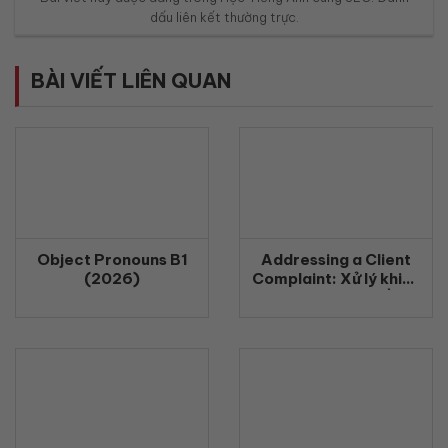
dấu
liên kết thường trực
.
BÀI VIẾT LIÊN QUAN
Object Pronouns B1
Addressing a Client
(2026)
Complaint: Xử lý khiếu
nại khách hàng bằng
tiếng Anh chuyên
nghiệp (2026)