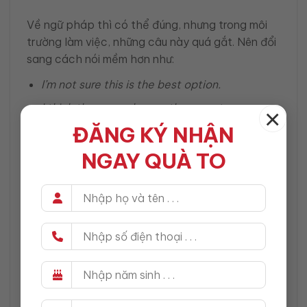
Về ngữ pháp thì có thể đúng, nhưng trong môi
trường làm việc, những câu này quá gắt. Nên đổi
sang cách nói mềm hơn như:
I’m not sure this is the best option.
I think there may be another way to
×
approach this.
ĐĂNG KÝ NHẬN
This might be difficult to implement in
NGAY QUÀ TO
practice.
2. Chỉ nói cảm tính mà không có lý do
Ví dụ:
I don’t agree.
I don’t like this idea.
Nếu chỉ dừng ở đó, cuộc trao đổi sẽ không đi