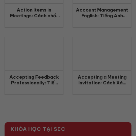
Action Items in
Account Management
Meetings: Cách chốt
English: Tiếng Anh
công việc rõ ràng
Quản Lý Khách Hàng
bằng tiếng Anh
Chuyên Nghiệp
(2026)
(2026)
Accepting Feedback
Accepting a Meeting
Professionally: Tiếp
Invitation: Cách Xác
nhận phản hồi chuyên
Nhận Tham Gia Cuộc
nghiệp bằng tiếng Anh
Họp Bằng Tiếng Anh
(2026)
Chuyên Nghiệp
(2026)
KHÓA HỌC TẠI SEC