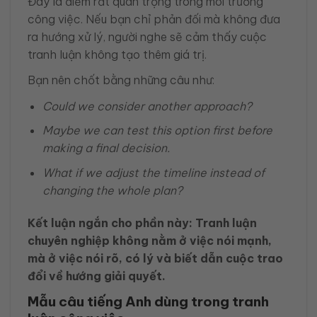
Đây là điểm rất quan trọng trong môi trường
công việc. Nếu bạn chỉ phản đối mà không đưa
ra hướng xử lý, người nghe sẽ cảm thấy cuộc
tranh luận không tạo thêm giá trị.
Bạn nên chốt bằng những câu như:
Could we consider another approach?
Maybe we can test this option first before
making a final decision.
What if we adjust the timeline instead of
changing the whole plan?
Kết luận ngắn cho phần này:
Tranh luận
chuyên nghiệp không nằm ở việc nói mạnh,
mà ở việc nói rõ, có lý và biết dẫn cuộc trao
đổi về hướng giải quyết.
Mẫu câu tiếng Anh dùng trong tranh