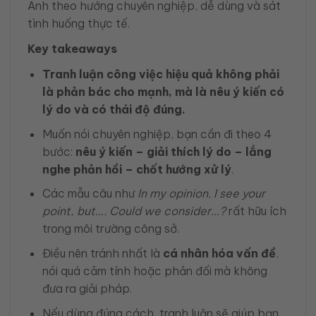
Anh theo hướng chuyên nghiệp, dễ dùng và sát
tình huống thực tế.
Key takeaways
Tranh luận công việc hiệu quả không phải
là phản bác cho mạnh, mà là nêu ý kiến có
lý do và có thái độ đúng.
Muốn nói chuyên nghiệp, bạn cần đi theo 4
bước:
nêu ý kiến – giải thích lý do – lắng
nghe phản hồi – chốt hướng xử lý
.
Các mẫu câu như
In my opinion
,
I see your
point, but…
,
Could we consider…?
rất hữu ích
trong môi trường công sở.
Điều nên tránh nhất là
cá nhân hóa vấn đề
,
nói quá cảm tính hoặc phản đối mà không
đưa ra giải pháp.
Nếu dùng đúng cách, tranh luận sẽ giúp bạn