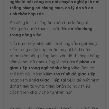
nghĩa là nói vòng vo; nói chuyên nghiệp là nói
thẳng nhưng có chừng mực, có lý do và có
tinh thần hợp tác.
Đó cũng là lúc tiếng Anh của bạn không chỉ
“đúng câu”, mà thực sự bắt đầu
có tác dụng
trong công việc
.
Nếu bạn thấy mình biết từ nhưng vẫn ngại nêu ý
kiến trong cuộc họp, hoặc hay bị bí khi cần
phản biện bằng tiếng Anh, vấn đề thường không
nằm ở một câu mẫu riêng lẻ mà nằm ở
phản xạ
giao tiếp trong ngữ cảnh công việc
. Bạn có
thể bắt đầu bằng
kiểm tra trình độ giao tiếp
,
hoặc xem
Khóa Giao Tiếp tại SEC
để biết mình
đang thiếu từ vựng, thiếu phản xạ hay thiếu
cách triển khai ý cho tự nhiên hơn.
Bài viết này được đăng trong
Học Tiếng Anh cùng SEC
. Đánh