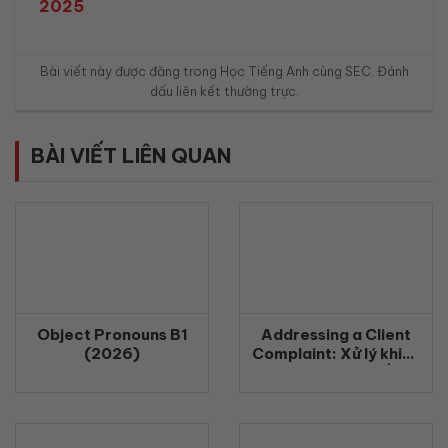
2025
Bài viết này được đăng trong
Học Tiếng Anh cùng SEC
. Đánh
dấu
liên kết thường trực
.
BÀI VIẾT LIÊN QUAN
Object Pronouns B1
Addressing a Client
(2026)
Complaint: Xử lý khiếu
nại khách hàng bằng
tiếng Anh chuyên
nghiệp (2026)