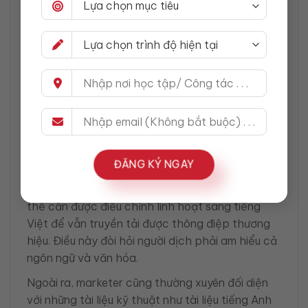
tiếng Anh chuyên ngành Marketing cũng vô cùng
quan trọng. Trong thực tế, marketer thường
xuyên phải dịch proposal, kế hoạch truyền
thông, báo cáo chiến dịch từ tiếng Anh sang
tiếng Việt hoặc ngược lại. Nếu dịch không
chuẩn, bạn có thể làm sai lệch ý nghĩa, dẫn đến
hiểu lầm trong quá trình triển khai chiến dịch.
Đặc biệt, khi dịch slogan, tagline hoặc quảng
cáo, người dịch cần giữ đúng tinh thần sáng tạo
ĐĂNG KÝ NGAY
và cảm xúc, thay vì dịch word-by-word. Ví dụ,
một slogan mang tính ẩn dụ trong tiếng Anh có
thể cần được điều chỉnh linh hoạt sang tiếng
Việt để vẫn truyền tải được thông điệp thương
hiệu. Điều này đòi hỏi người dịch phải am hiểu cả
ngôn ngữ và văn hóa.
Ngoài ra, marketer cũng thường xuyên đối diện
với những tài liệu kỹ thuật như tài liệu tiếng Anh