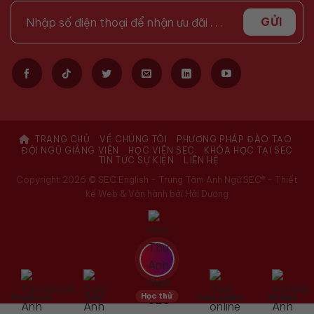
TRANG CHỦ
VỀ CHÚNG TÔI
PHƯƠNG PHÁP ĐÀO TẠO
ĐỘI NGŨ GIẢNG VIÊN
HỌC VIÊN SEC
KHÓA HỌC TẠI SEC
TIN TỨC SỰ KIỆN
LIÊN HỆ
Copyright 2026 © SEC English - Trung Tâm Anh Ngữ SEC® -
Thiết
kế Web & Vận hành bởi Hải Dương
Học thử
Facebook
Zalo
Test online
Hotline