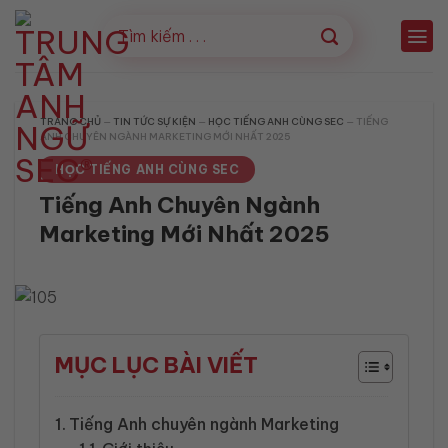
Bỏ
qua
nội
dung
TRANG CHỦ
—
TIN TỨC SỰ KIỆN
—
HỌC TIẾNG ANH CÙNG SEC
—
TIẾNG
ANH CHUYÊN NGÀNH MARKETING MỚI NHẤT 2025
HỌC TIẾNG ANH CÙNG SEC
Tiếng Anh Chuyên Ngành
Marketing Mới Nhất 2025
MỤC LỤC BÀI VIẾT
Tiếng Anh chuyên ngành Marketing