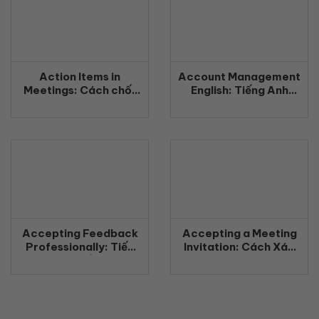
Action Items in
Account Management
Meetings: Cách chốt
English: Tiếng Anh
công việc rõ ràng
Quản Lý Khách Hàng
bằng tiếng Anh
Chuyên Nghiệp
(2026)
(2026)
Accepting Feedback
Accepting a Meeting
Professionally: Tiếp
Invitation: Cách Xác
nhận phản hồi chuyên
Nhận Tham Gia Cuộc
nghiệp bằng tiếng Anh
Họp Bằng Tiếng Anh
(2026)
Chuyên Nghiệp
(2026)