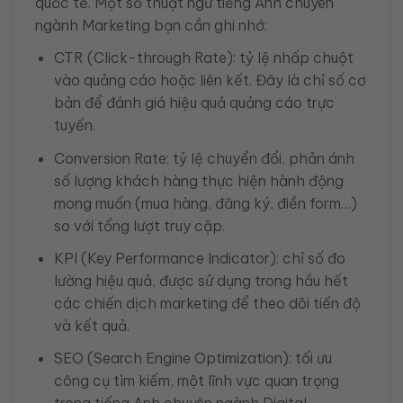
quốc tế. Một số thuật ngữ tiếng Anh chuyên
ngành Marketing bạn cần ghi nhớ:
CTR (Click-through Rate): tỷ lệ nhấp chuột
vào quảng cáo hoặc liên kết. Đây là chỉ số cơ
bản để đánh giá hiệu quả quảng cáo trực
tuyến.
Conversion Rate: tỷ lệ chuyển đổi, phản ánh
số lượng khách hàng thực hiện hành động
mong muốn (mua hàng, đăng ký, điền form…)
so với tổng lượt truy cập.
KPI (Key Performance Indicator): chỉ số đo
lường hiệu quả, được sử dụng trong hầu hết
các chiến dịch marketing để theo dõi tiến độ
và kết quả.
SEO (Search Engine Optimization): tối ưu
công cụ tìm kiếm, một lĩnh vực quan trọng
trong tiếng Anh chuyên ngành Digital