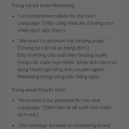
Trong nội bộ team Marketing:
“Let’s brainstorm ideas for the next
campaign.”
(Hãy cùng nhau lên ý tưởng cho
chiến dịch tiếp theo.)
“We need to optimize the landing page.”
(Chúng ta cần tối ưu trang đích.)
Đây là những câu xuất hiện thường xuyên
trong các cuộc họp nhóm, phản ánh cách sử
dụng thuật ngữ tiếng Anh chuyên ngành
Marketing trong công việc hằng ngày.
Trong email/thuyết trình:
“Attached is our proposal for the new
campaign.”
(Đính kèm là đề xuất cho chiến
dịch mới.)
“Our strategy focuses on increasing brand