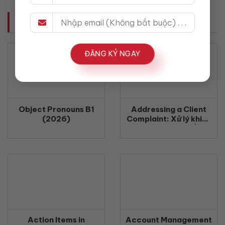
BÀI VIẾT LIÊN QUAN
ĐĂNG KÝ NGAY
Object Pronouns B1
Addressing a Client
(2026)
Complaint: Xử lý khiếu
nại khách hàng bằng
tiếng Anh chuyên
nghiệp (2026)
Action Items in
Account Management