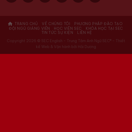
TRANG CHỦ
VỀ CHÚNG TÔI
PHƯƠNG PHÁP ĐÀO TẠO
ĐỘI NGŨ GIẢNG VIÊN
HỌC VIÊN SEC
KHÓA HỌC TẠI SEC
TIN TỨC SỰ KIỆN
LIÊN HỆ
Copyright 2026 © SEC English - Trung Tâm Anh Ngữ SEC® -
Thiết
kế Web & Vận hành bởi Hải Dương