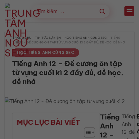
Bỏ
qua
nội
dung
TRANG CHỦ
—
TIN TỨC SỰ KIỆN
—
HỌC TIẾNG ANH CÙNG SEC
—
TIẾNG
ANH 12 – ĐỀ CƯƠNG ÔN TẬP TỪ VỰNG CUỐI KÌ 2 ĐẦY ĐỦ, DỄ HỌC, DỄ NHỚ
HỌC TIẾNG ANH CÙNG SEC
Tiếng Anh 12 – Đề cương ôn tập
từ vựng cuối kì 2 đầy đủ, dễ học,
dễ nhớ
Tiếng
Tiếng
MỤC LỤC BÀI VIẾT
Anh
Anh
12: đề
12 –