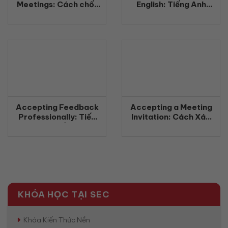
Meetings: Cách chốt
English: Tiếng Anh
công việc rõ ràng
Quản Lý Khách Hàng
bằng tiếng Anh
Chuyên Nghiệp
(2026)
(2026)
Accepting Feedback
Accepting a Meeting
Professionally: Tiếp
Invitation: Cách Xác
nhận phản hồi chuyên
Nhận Tham Gia Cuộc
nghiệp bằng tiếng Anh
Họp Bằng Tiếng Anh
(2026)
Chuyên Nghiệp
(2026)
KHÓA HỌC TẠI SEC
Khóa Kiến Thức Nền