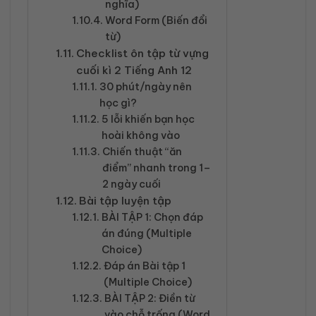
nghĩa)
Word Form (Biến đổi
từ)
Checklist ôn tập từ vựng
cuối kì 2 Tiếng Anh 12
30 phút/ngày nên
học gì?
5 lỗi khiến bạn học
hoài không vào
Chiến thuật “ăn
điểm” nhanh trong 1–
2 ngày cuối
Bài tập luyện tập
BÀI TẬP 1: Chọn đáp
án đúng (Multiple
Choice)
Đáp án Bài tập 1
(Multiple Choice)
BÀI TẬP 2: Điền từ
vào chỗ trống (Word