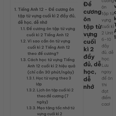
cương
Đề
ôn
Tiếng Anh 12 – Đề cương ôn
cương
tập từ
tập từ vựng cuối kì 2 đầy đủ,
k
ôn
vựng
dễ học, dễ nhớ
tập từ
cuối kì
Đề cương ôn tập từ vựng
2 Unit
vựng
cuối kì 2 Tiếng Anh 12
6–10
cuối
Vì sao cần ôn từ vựng
đầy
cuối kì 2 Tiếng Anh 12
kì 2
đủ, dễ
theo đề cương?
đầy
học.
Cách học từ vựng Tiếng
đủ, dễ
Lưu
Anh 12 cuối kì 2 hiệu quả
học,
ngay
(chỉ cần 30 phút/ngày)
dễ
để ôn
Học từ vựng theo 3
lớp
thi
nhớ
Lịch ôn tập cuối kì 2
đạt
theo đề cương (7
điểm
ngày)
cao!
Mẹo tăng tốc nhớ từ
vựng cuối kì 2