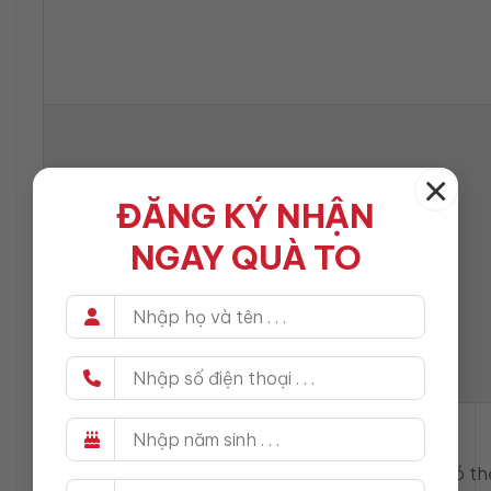
×
ĐĂNG KÝ NHẬN
NGAY QUÀ TO
2 PHÚT
Gợi ý chủ đề luyện nói trong 7 ngày
Để duy trì thói quen nói tiếng Anh mỗi ngày, bạn có t