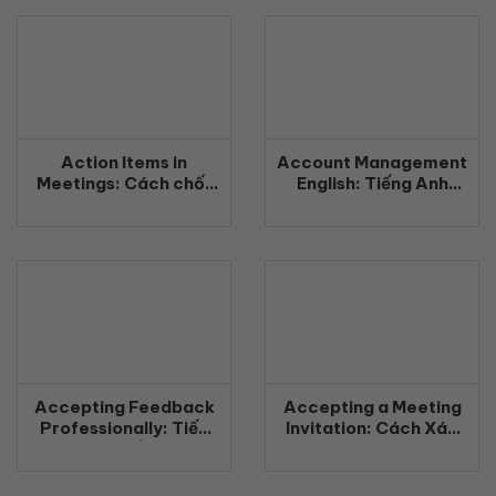
nghiệp (2026)
Action Items in
Account Management
Meetings: Cách chốt
English: Tiếng Anh
công việc rõ ràng
Quản Lý Khách Hàng
bằng tiếng Anh
Chuyên Nghiệp
(2026)
(2026)
Accepting Feedback
Accepting a Meeting
Professionally: Tiếp
Invitation: Cách Xác
nhận phản hồi chuyên
Nhận Tham Gia Cuộc
nghiệp bằng tiếng Anh
Họp Bằng Tiếng Anh
(2026)
Chuyên Nghiệp