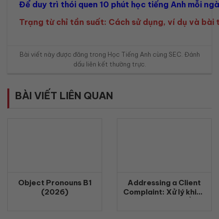
Để duy trì thói quen 10 phút học tiếng Anh mỗi ng
Trạng từ chỉ tần suất: Cách sử dụng, ví dụ và bài
Bài viết này được đăng trong
Học Tiếng Anh cùng SEC
. Đánh
dấu
liên kết thường trực
.
BÀI VIẾT LIÊN QUAN
Object Pronouns B1
Addressing a Client
(2026)
Complaint: Xử lý khiếu
nại khách hàng bằng
tiếng Anh chuyên