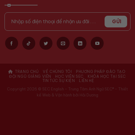
TRANG CHỦ
VỀ CHÚNG TÔI
PHƯƠNG PHÁP ĐÀO TẠO
ĐỘI NGŨ GIẢNG VIÊN
HỌC VIÊN SEC
KHÓA HỌC TẠI SEC
TIN TỨC SỰ KIỆN
LIÊN HỆ
Copyright 2026 © SEC English - Trung Tâm Anh Ngữ SEC® -
Thiết
kế Web & Vận hành bởi Hải Dương