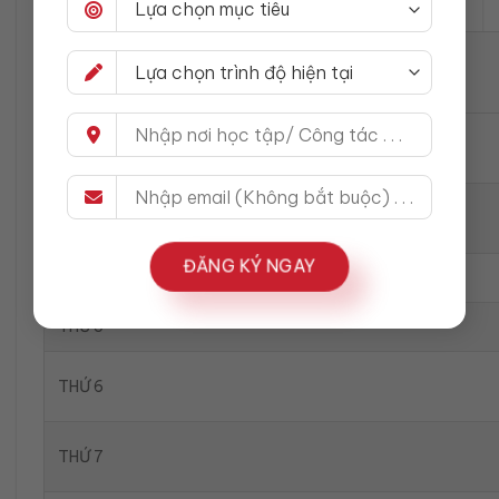
NGÀY
THỨ 2
THỨ 3
ĐĂNG KÝ NGAY
THỨ 4
THỨ 5
THỨ 6
THỨ 7