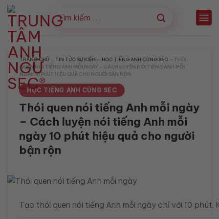
Bỏ
qua
nội
dung
TRANG CHỦ
—
TIN TỨC SỰ KIỆN
—
HỌC TIẾNG ANH CÙNG SEC
—
THÓI
QUEN NÓI TIẾNG ANH MỖI NGÀY – CÁCH LUYỆN NÓI TIẾNG ANH MỖI
NGÀY 10 PHÚT HIỆU QUẢ CHO NGƯỜI BẬN RỘN
HỌC TIẾNG ANH CÙNG SEC
Thói quen nói tiếng Anh mỗi ngày
– Cách luyện nói tiếng Anh mỗi
ngày 10 phút hiệu quả cho người
bận rộn
Tạo thói quen nói tiếng Anh mỗi ngày chỉ với 10 phút.