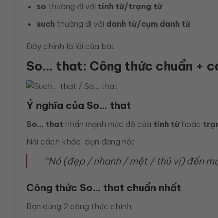
so
thường đi với
tính từ/trạng từ
such
thường đi với
danh từ/cụm danh từ
Đây chính là lõi của bài.
So… that: Công thức chuẩn + c
Ý nghĩa của So… that
So… that
nhấn mạnh mức độ của
tính từ
hoặc
trạ
Nói cách khác, bạn đang nói:
“Nó (đẹp / nhanh / mệt / thú vị) đến 
Công thức So… that chuẩn nhất
Bạn dùng 2 công thức chính: