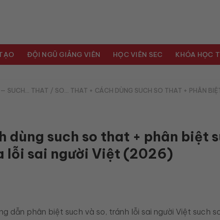
 TẠO
ĐỘI NGŨ GIẢNG VIÊN
HỌC VIÊN SEC
KHÓA HỌC T
—
SUCH… THAT / SO… THAT + CÁCH DÙNG SUCH SO THAT + PHÂN BIỆ
h dùng such so that + phân biệt 
 lỗi sai người Việt (2026)
 dẫn phân biệt such và so, tránh lỗi sai người Việt such s