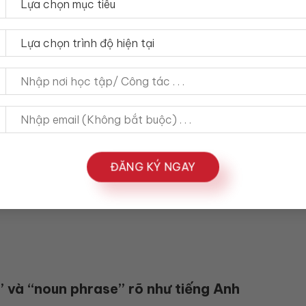
 nhất
không gượng, không “dịch máy”)
ì sao người Việt hay nhầm?
y:
ĐĂNG KÝ NGAY
 mức độ.
” và “noun phrase” rõ như tiếng Anh