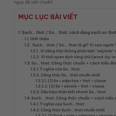
ngay để viết chuẩn!
MỤC LỤC BÀI VIẾT
Such… that / So… that: cách dùng such so that 
Giới thiệu
Such… that / So… that là gì? Vì sao người
Vì tiếng Việt không phân biệt “adj/adv” 
Vì thói quen dịch từng chữ (word-by-w
So… that: Công thức chuẩn + cách hiểu đ
Ý nghĩa của So… that
Công thức So… that chuẩn nhất
(1) So + adjective + that + clause
(2) So + adverb + that + clause
Dấu hiệu nhận biết nhanh So… that
Such… that: Công thức chuẩn + cách hiểu
Ý nghĩa của Such… that
Công thức Such… that chuẩn nhất
(1) Such + a/an + adjective + singular