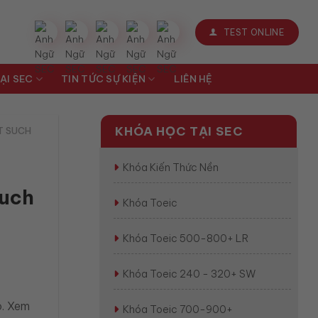
TEST ONLINE
ẠI SEC
TIN TỨC SỰ KIỆN
LIÊN HỆ
KHÓA HỌC TẠI SEC
T SUCH
Khóa Kiến Thức Nền
such
Khóa Toeic
Khóa Toeic 500-800+ LR
Khóa Toeic 240 - 320+ SW
o. Xem
Khóa Toeic 700-900+