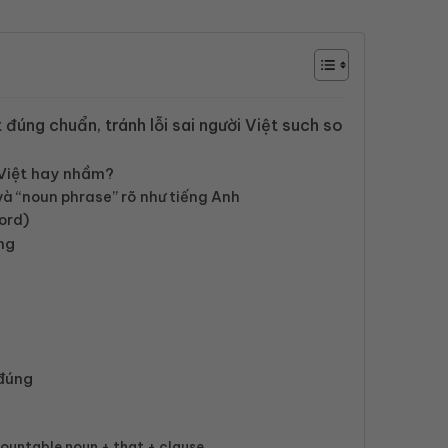
đúng chuẩn, tránh lỗi sai người Việt such so
 Việt hay nhầm?
và “noun phrase” rõ như tiếng Anh
ord)
úng
 đúng
 countable noun + that + clause