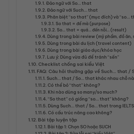
Đảo ngữ với So… that
Đảo ngữ với Such… that
Phân biệt “so that” (mục đích) và “so… 
So that = để mà (purpose)
So… that = quá… đến nỗi… (result)
Dùng trong bài review (mỹ phẩm, đồ ăn,
Dùng trong bài du lịch (travel content)
Dùng trong bài giáo dục/khóa học
Lưu ý: Dùng vừa đủ để tránh “sến”
Checklist chống sai kiểu Việt
FAQ: Câu hỏi thường gặp về Such… that / 
Such… that / So… that khác nhau chỗ n
Có thể bỏ “that” không?
Khi nào dùng so many/so much?
“So that” có giống “so… that” không?
Dùng Such… that / So… that trong IELTS
Có cấu trúc nâng cao không?
Bài tập luyện tập
Bài tập 1: Chọn SO hoặc SUCH
Bài tập 2: Sửa lỗi sai “kiểu Việt”