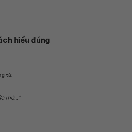
ách hiểu đúng
ng từ
.
mức mà…”