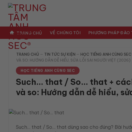
Bỏ
qua
nội
dung
VỀ CHÚNG TÔI
PHƯƠNG PHÁP ĐÀO
TRANG CHỦ
TRANG CHỦ
—
TIN TỨC SỰ KIỆN
—
HỌC TIẾNG ANH CÙNG SEC
VÀ SO: HƯỚNG DẪN DỄ HIỂU, SỬA LỖI SAI NGƯỜI VIỆT (2026)
HỌC TIẾNG ANH CÙNG SEC
Such… that / So… that + các
và so: Hướng dẫn dễ hiểu, sửa
Such… that / So… that dùng sao cho đúng? Bài hướng