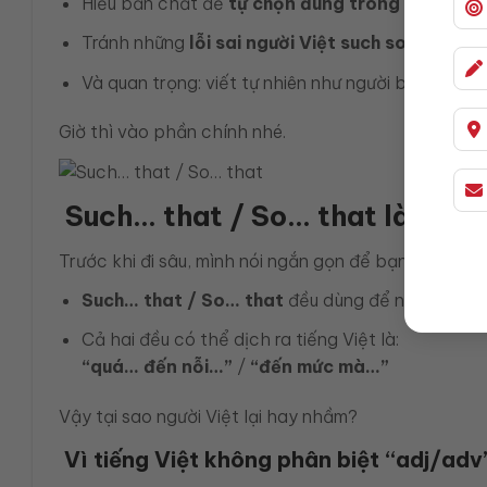
Hiểu bản chất để
tự chọn đúng trong 3 giây
Tránh những
lỗi sai người Việt such so
phổ biến
Và quan trọng: viết tự nhiên như người bản xứ (
Giờ thì vào phần chính nhé.
Such… that / So… that là gì? V
Trước khi đi sâu, mình nói ngắn gọn để bạn nắm nga
Such… that / So… that
đều dùng để nhấn mạnh
Cả hai đều có thể dịch ra tiếng Việt là:
“quá… đến nỗi…”
/
“đến mức mà…”
Vậy tại sao người Việt lại hay nhầm?
Vì tiếng Việt không phân biệt “adj/adv