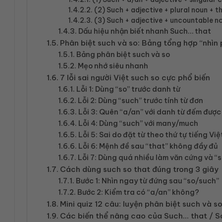
(2) Such + adjective + plural noun + t
(3) Such + adjective + uncountable no
Dấu hiệu nhận biết nhanh Such… that
Phân biệt such và so: Bảng tổng hợp “nhìn 
Bảng phân biệt such và so
Mẹo nhớ siêu nhanh
7 lỗi sai người Việt such so cực phổ biến
Lỗi 1: Dùng “so” trước danh từ
Lỗi 2: Dùng “such” trước tính từ đơn
Lỗi 3: Quên “a/an” với danh từ đếm được 
Lỗi 4: Dùng “such” với many/much
Lỗi 5: Sai do đặt từ theo thứ tự tiếng Việ
Lỗi 6: Mệnh đề sau “that” không đầy đủ
Lỗi 7: Dùng quá nhiều làm văn cứng và “
Cách dùng such so that đúng trong 3 giây
Bước 1: Nhìn ngay từ đứng sau “so/such”
Bước 2: Kiểm tra có “a/an” không?
Mini quiz 12 câu: luyện phân biệt such và s
Các biến thể nâng cao của Such… that / S