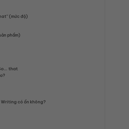
that” (mức độ)
 sản phẩm)
So… that
ào?
 Writing có ổn không?