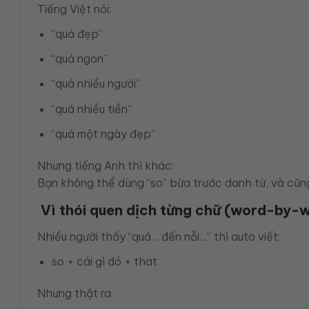
Tiếng Việt nói:
“quá đẹp”
“quá ngon”
“quá nhiều người”
“quá nhiều tiền”
“quá một ngày đẹp”
Nhưng tiếng Anh thì khác:
Bạn không thể dùng “so” bừa trước danh từ, và cũng
Vì thói quen dịch từng chữ (word-by-
Nhiều người thấy “quá… đến nỗi…” thì auto viết:
so + cái gì đó + that
Nhưng thật ra: