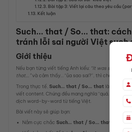
Bài tập 3: Viết lại câu theo yêu cầu (p
Kết luận
Such… that / So… that: cách
tránh lỗi sai người Việt such 
Giới thiệu
Đ
Nếu bạn từng viết tiếng Anh kiểu:
“It was so a good
that…”
và cảm thấy… “ủa sao sai?”, thì chào mừng b
Trong thực tế,
Such… that / So… that
là hai cấu t
viết content. Chúng đều mang nghĩa “quá… đến nỗi…”,
dịch word-by-word từ tiếng Việt.
Bài viết này sẽ giúp bạn:
Nắm cực chắc
Such… that / So… that