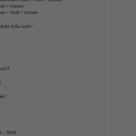
hat + clause
un + that + clause
phát hiểu luôn”
số ít
t
sến”
o
o… that