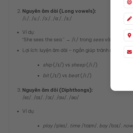
Nguyên âm dài (Long vowels):
/iː/, /uː/, /ɔː/, /ɑː/, /ɜː/
Ví dụ:
“She sees the sea.” → /iː/ trong
sees
và
sea
.
Lợi ích: luyện âm dài – ngắn giúp tránh nhầm nghĩ
ship
(/ɪ/) vs
sheep
(/iː/)
bit
(/ɪ/) vs
beat
(/iː/)
Nguyên âm đôi (Diphthongs):
/eɪ/, /aɪ/, /ɔɪ/, /aʊ/, /əʊ/
Ví dụ:
play
/pleɪ/,
time
/taɪm/,
boy
/bɔɪ/,
now