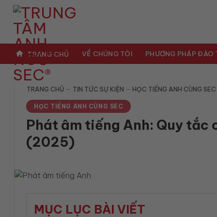
Bỏ
qua
nội
dung
VỀ CHÚNG TÔI
PHƯƠNG PHÁP ĐÀO
TRANG CHỦ
TRANG CHỦ
—
TIN TỨC SỰ KIỆN
—
HỌC TIẾNG ANH CÙNG SEC
HỌC TIẾNG ANH CÙNG SEC
Phát âm tiếng Anh: Quy tắc c
(2025)
MỤC LỤC BÀI VIẾT