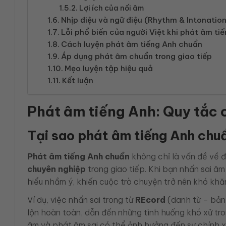
Lợi ích của nối âm
Nhịp điệu và ngữ điệu (Rhythm & Intonatio
Lỗi phổ biến của người Việt khi phát âm ti
Cách luyện phát âm tiếng Anh chuẩn
Áp dụng phát âm chuẩn trong giao tiếp
Mẹo luyện tập hiệu quả
Kết luận
Phát âm tiếng Anh: Quy tắc c
Tại sao phát âm tiếng Anh chu
Phát âm tiếng Anh chuẩn
không chỉ là vấn đề về 
chuyên nghiệp
trong giao tiếp. Khi bạn nhấn sai âm
hiểu nhầm ý, khiến cuộc trò chuyện trở nên khó khă
Ví dụ, việc nhấn sai trong từ
REcord
(danh từ – bản
lộn hoàn toàn, dẫn đến những tình huống khó xử tro
âm và phát âm sai có thể ảnh hưởng đến sự chính x