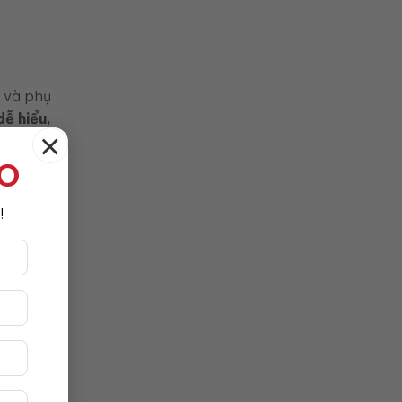
m và phụ
dễ hiểu,
×
TO
!