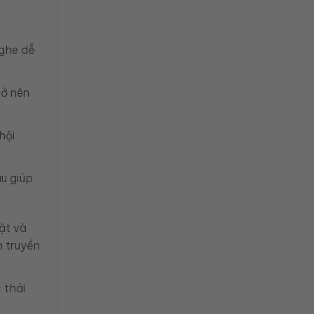
nghe dễ
rở nên
hội
u giúp
ật và
n truyền
 thái