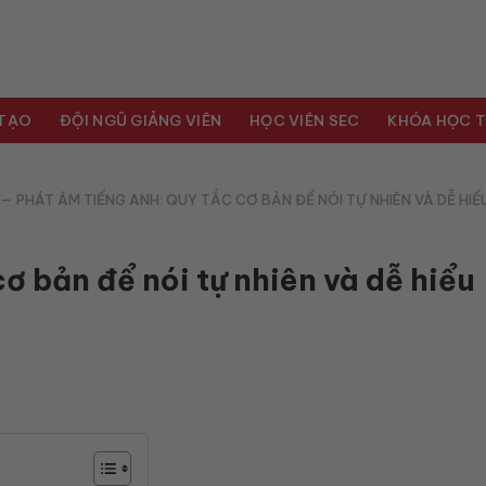
 TẠO
ĐỘI NGŨ GIẢNG VIÊN
HỌC VIÊN SEC
KHÓA HỌC T
—
PHÁT ÂM TIẾNG ANH: QUY TẮC CƠ BẢN ĐỂ NÓI TỰ NHIÊN VÀ DỄ HIỂ
ơ bản để nói tự nhiên và dễ hiểu