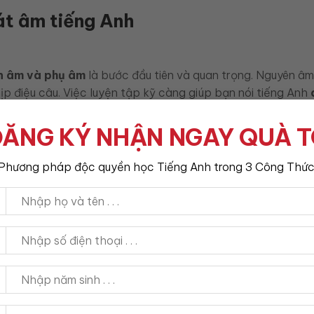
át âm tiếng Anh
n âm và phụ âm
là bước đầu tiên và quan trọng. Nguyên â
ịp điệu câu. Việc luyện tập kỹ càng giúp bạn nói tiếng Anh
ĂNG KÝ NHẬN NGAY QUÀ 
ng vai trò quan trọng trong phát âm và nhận diện từ.
Phương pháp độc quyền học Tiếng Anh trong 3 Công Thức
, /e/ trong
bed
.
éo dài; phát âm không rõ có thể gây nhầm lẫn.