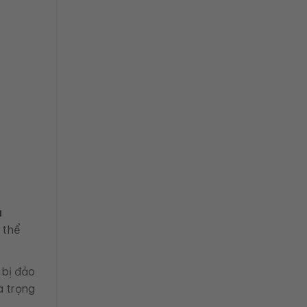
à
 thể
 bị đảo
à trọng