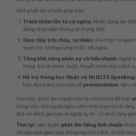
Một phát âm chuẩn giúp bạn:
Tránh nhầm lẫn từ và nghĩa:
Nhấn đúng âm tiết 
dàng nhận diện thông tin trọng tâm.
Giao tiếp trôi chảy, tự nhiên:
Khi nhấn từ quan 
mượt mà, không cứng nhắc, dễ nghe.
Tăng khả năng phản xạ và hiểu nhanh:
Nghe và
thoại, trả lời email, hoặc thuyết trình một cách tự
Hỗ trợ trong học thuật và thi IELTS Speaking:
bạn đạt band cao hơn về
pronunciation
, làm câ
Hơn nữa, phát âm chuẩn còn là chìa khóa để bạn
x
công việc. Khi người nghe cảm nhận bạn nói rõ ràng
đạt và đánh giá bạn là người tự tin, có khả năng giao
Tóm lại
, việc luyện
phát âm tiếng Anh chuẩn
không
và hiệu quả giao tiếp trong mọi bối cảnh, từ hội th