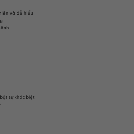
hiên và dễ hiểu
ng
 Anh
bật sự khác biệt
p