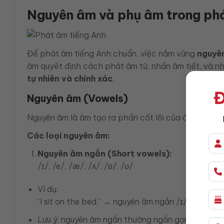
Nguyên âm và phụ âm trong ph
Để phát âm tiếng Anh chuẩn, việc nắm vững
nguyê
âm quyết định cách phát âm từ, nhấn âm tiết, và nh
tự nhiên và chính xác
.
Đ
Nguyên âm (Vowels)
Nguyên âm là âm tạo ra phần cốt lõi của âm tiết, đó
Các loại nguyên âm:
Nguyên âm ngắn (Short vowels):
/ɪ/, /e/, /æ/, /ʌ/, /ɒ/, /ʊ/
Ví dụ:
“I sit on the bed.” → nguyên âm ngắn /ɪ/ trong
sit
Lưu ý: nguyên âm ngắn thường ngắn gọn, không k