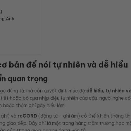
n)
ếng Anh
ơ bản để nói tự nhiên và dễ hiểu
ẩn quan trọng
đọc đúng từ, mà còn quyết định mức độ
dễ hiểu, tự nhiên v
 tiết hoặc bỏ qua nhịp điệu tự nhiên của câu, người nghe có
n hoặc thậm chí gây hiểu lầm.
 ghi) và
reCORD
(động từ – ghi âm) có thể khiến thông tin
ng giao tiếp. Đây chỉ là một trong hàng trăm trường hợp m
ác của thông điệp bạn muốn truyền tải.