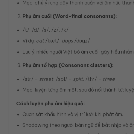
Mẹo: chú ý rung dây thanh quản với âm hữu thanh
Phụ âm cuối (Word-final consonants):
/t/, /d/, /s/, /z/, /k/
Ví dụ:
cat
/kæt/,
dogs
/dɒgz/
Lưu ý: nhiều người Việt bỏ âm cuối, gây hiểu nhầm
Phụ âm tổ hợp (Consonant clusters):
/str/ –
street
, /spl/ –
split
, /thr/ –
three
Mẹo: luyện từng âm một, sau đó nối thành từ; luyện
Cách luyện phụ âm hiệu quả:
Quan sát khẩu hình và vị trí lưỡi khi phát âm.
Shadowing theo người bản ngữ để bắt nhịp và âm