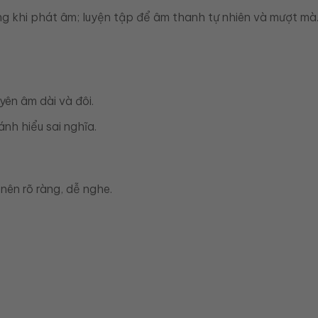
ong khi phát âm; luyện tập để âm thanh tự nhiên và mượt mà
yên âm dài và đôi.
nh hiểu sai nghĩa.
 nên rõ ràng, dễ nghe.