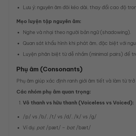
Lưu ý: nguyên âm đôi kéo dài, thay đổi cao độ tr
Mẹo luyện tập nguyên âm:
Nghe và nhại theo người bản ngữ (shadowing).
Quan sát khẩu hình khi phát âm, đặc biệt với ngu
Luyện phân biệt từ dễ nhầm (minimal pairs) để trá
Phụ âm (Consonants)
Phụ âm giúp xác định ranh giới âm tiết và làm từ trở
Các nhóm phụ âm quan trọng:
Vô thanh vs hữu thanh (Voiceless vs Voiced):
/p/ vs /b/, /t/ vs /d/, /k/ vs /g/
Ví dụ:
pat
/pæt/ –
bat
/bæt/