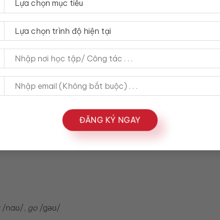
a giữa các từ:
ĐĂNG KÝ NGAY
/naʊ/,
go
/gəʊ/