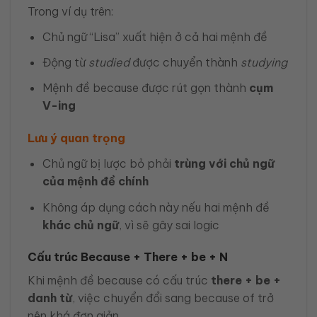
Trong ví dụ trên:
Chủ ngữ “Lisa” xuất hiện ở cả hai mệnh đề
Động từ
studied
được chuyển thành
studying
Mệnh đề because được rút gọn thành
cụm
V-ing
Lưu ý quan trọng
Chủ ngữ bị lược bỏ phải
trùng với chủ ngữ
của mệnh đề chính
Không áp dụng cách này nếu hai mệnh đề
khác chủ ngữ
, vì sẽ gây sai logic
Cấu trúc Because + There + be + N
Khi mệnh đề because có cấu trúc
there + be +
danh từ
, việc chuyển đổi sang because of trở
nên khá đơn giản.