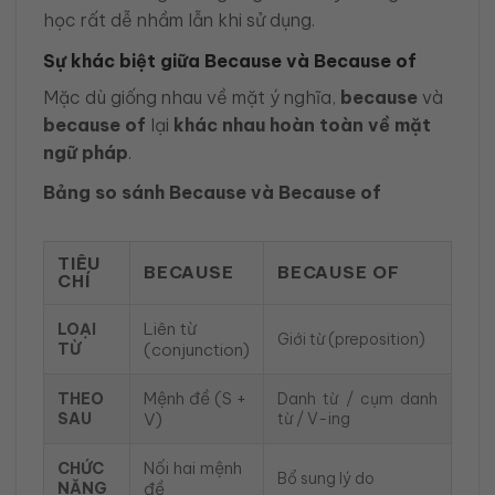
học rất dễ nhầm lẫn khi sử dụng.
Sự khác biệt giữa Because và Because of
Mặc dù giống nhau về mặt ý nghĩa,
because
và
because of
lại
khác nhau hoàn toàn về mặt
ngữ pháp
.
Bảng so sánh Because và Because of
TIÊU
BECAUSE
BECAUSE OF
CHÍ
Liên từ
LOẠI
Giới từ (preposition)
TỪ
(conjunction)
Mệnh đề (S +
THEO
Danh từ / cụm danh
SAU
V)
từ / V-ing
Nối hai mệnh
CHỨC
Bổ sung lý do
NĂNG
đề