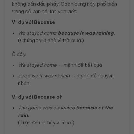
không cần dấu phẩy. Cách dùng này phổ biến
trong cả văn nói lẫn văn viết.
Ví dụ với Because
We stayed home
because it was raining
.
(Chúng tôi ở nhà vì trời mưa.)
Ở đây:
We stayed home
→ mệnh đề kết quả
because it was raining
→ mệnh đề nguyên
nhân
Ví dụ với Because of
The game was canceled
because of the
rain
.
(Trận đấu bị hủy vì mưa.)