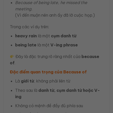
Because of being late, he missed the
meeting.
(Vì đến muộn nên anh ấy đã lỡ cuộc họp.)
Trong các ví dụ trên:
heavy rain
là một
cụm danh từ
being late
là một
V-ing phrase
Đây là đặc trưng rõ ràng nhất của
because
of
.
Đặc điểm quan trọng của Because of
Là
giới từ
, không phải liên từ
Theo sau là
danh từ, cụm danh từ hoặc V-
ing
Không có mệnh đề đầy đủ phía sau