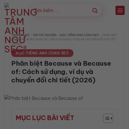
Bỏ
qua
nội
dung
TRANG CHỦ
—
TIN TỨC SỰ KIỆN
—
HỌC TIẾNG ANH CÙNG SEC
—
PHÂN BIỆT
BECAUSE VÀ BECAUSE OF: CÁCH SỬ DỤNG, VÍ DỤ VÀ CHUYỂN ĐỔI CHI TIẾT
(2026)
HỌC TIẾNG ANH CÙNG SEC
Phân biệt Because và Because
of: Cách sử dụng, ví dụ và
chuyển đổi chi tiết (2026)
MỤC LỤC BÀI VIẾT