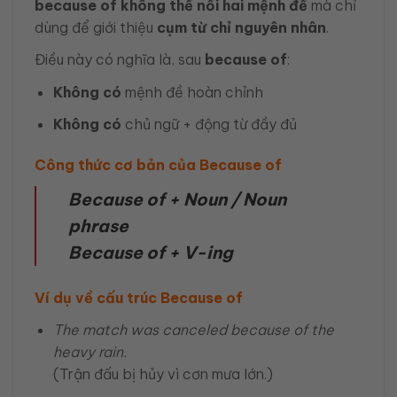
because of không thể nối hai mệnh đề
mà chỉ
dùng để giới thiệu
cụm từ chỉ nguyên nhân
.
Điều này có nghĩa là, sau
because of
:
Không có
mệnh đề hoàn chỉnh
Không có
chủ ngữ + động từ đầy đủ
Công thức cơ bản của Because of
Because of + Noun / Noun
phrase
Because of + V-ing
Ví dụ về cấu trúc Because of
The match was canceled because of the
heavy rain.
(Trận đấu bị hủy vì cơn mưa lớn.)