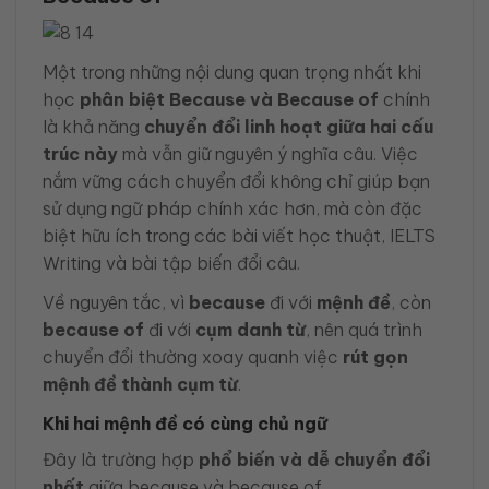
Một trong những nội dung quan trọng nhất khi
học
phân biệt Because và Because of
chính
là khả năng
chuyển đổi linh hoạt giữa hai cấu
trúc này
mà vẫn giữ nguyên ý nghĩa câu. Việc
nắm vững cách chuyển đổi không chỉ giúp bạn
sử dụng ngữ pháp chính xác hơn, mà còn đặc
biệt hữu ích trong các bài viết học thuật, IELTS
Writing và bài tập biến đổi câu.
Về nguyên tắc, vì
because
đi với
mệnh đề
, còn
because of
đi với
cụm danh từ
, nên quá trình
chuyển đổi thường xoay quanh việc
rút gọn
mệnh đề thành cụm từ
.
Khi hai mệnh đề có cùng chủ ngữ
Đây là trường hợp
phổ biến và dễ chuyển đổi
nhất
giữa because và because of.