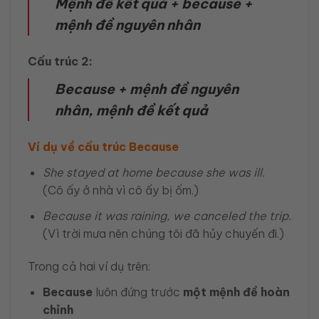
Mệnh đề kết quả + because +
mệnh đề nguyên nhân
Cấu trúc 2:
Because + mệnh đề nguyên
nhân, mệnh đề kết quả
Ví dụ về cấu trúc Because
She stayed at home because she was ill.
(Cô ấy ở nhà vì cô ấy bị ốm.)
Because it was raining, we canceled the trip.
(Vì trời mưa nên chúng tôi đã hủy chuyến đi.)
Trong cả hai ví dụ trên:
Because
luôn đứng trước
một mệnh đề hoàn
chỉnh