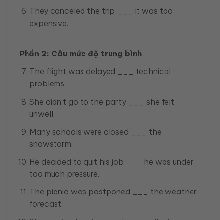
They canceled the trip ___ it was too
expensive.
Phần 2: Câu mức độ trung bình
The flight was delayed ___ technical
problems.
She didn’t go to the party ___ she felt
unwell.
Many schools were closed ___ the
snowstorm.
He decided to quit his job ___ he was under
too much pressure.
The picnic was postponed ___ the weather
forecast.