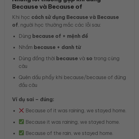
Because và Because of
Khi học
cách sử dụng Because và Because
of
, người học thường mắc các lỗi sau:
Dùng
because of + mệnh đề
Nhầm
because + danh từ
Dùng đồng thời
because
và
so
trong cùng
câu
Quên dấu phẩy khi because/because of đứng
đầu câu
Ví dụ sai – đúng:
Because of it was raining, we stayed home.
Because it was raining, we stayed home.
Because of the rain, we stayed home.