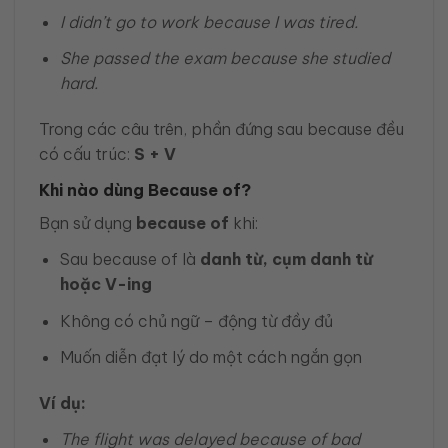
I didn’t go to work because I was tired.
She passed the exam because she studied
hard.
Trong các câu trên, phần đứng sau because đều
có cấu trúc:
S + V
Khi nào dùng Because of?
Bạn sử dụng
because of
khi:
Sau because of là
danh từ, cụm danh từ
hoặc V-ing
Không có chủ ngữ – động từ đầy đủ
Muốn diễn đạt lý do một cách ngắn gọn
Ví dụ:
The flight was delayed because of bad