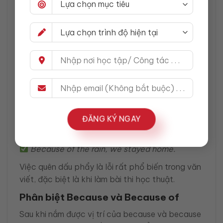
Trong cả hai câu:
Phần nguyên nhân được đặt lên trước
Phần kết quả theo sau
Lưu ý quan trọng về dấu phẩy
Khi
because
hoặc
because of
đứng
đầu câu
,
bạn
bắt buộc phải dùng dấu phẩy
để ngăn
cách mệnh đề nguyên nhân và mệnh đề kết quả.
ĐĂNG KÝ NGAY
Because of the rain we stayed home.
Because of the rain, we stayed home.
Việc quên dấu phẩy là lỗi rất phổ biến trong văn
viết, đặc biệt là khi làm bài thi học thuật.
Phân biệt Because và Because of
Sau khi nắm được vị trí của because và because