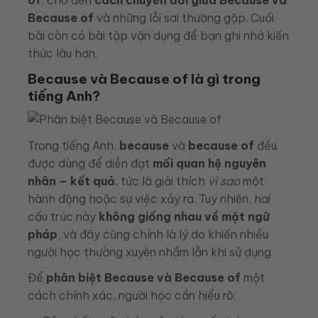
Because of
và những lỗi sai thường gặp. Cuối
bài còn có bài tập vận dụng để bạn ghi nhớ kiến
thức lâu hơn.
Because và Because of là gì trong
tiếng Anh?
Trong tiếng Anh,
because
và
because of
đều
được dùng để diễn đạt
mối quan hệ nguyên
nhân – kết quả
, tức là giải thích
vì sao
một
hành động hoặc sự việc xảy ra. Tuy nhiên, hai
cấu trúc này
không giống nhau về mặt ngữ
pháp
, và đây cũng chính là lý do khiến nhiều
người học thường xuyên nhầm lẫn khi sử dụng.
Để
phân biệt Because và Because of
một
cách chính xác, người học cần hiểu rõ: