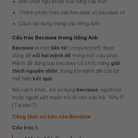
Bản chất ngữ pháp của từng cấu trúc
Thành phần theo sau because và because of
Cách áp dụng trong câu tiếng Anh
Cấu trúc Because trong tiếng Anh
Because
là một
liên từ
(
conjunction
), được
dùng để
nối hai mệnh đề
trong một câu phức.
Mệnh đề đứng sau because có chức năng
giải
thích nguyên nhân
, trong khi mệnh đề còn lại
thể hiện
kết quả
.
Nói cách khác, khi sử dụng
because
, người nói
hoặc người viết muốn trả lời cho câu hỏi
“Why?”
(Tại sao?).
Công thức cơ bản của Because
Cấu trúc 1: