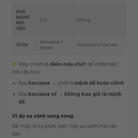
KHẢ
NĂNG
Có
Không
NỐI
CÂU
because it
VÍ DỤ
because of the rain
rained
Đây chính là
điểm mấu chốt
để phân biệt
hai cấu trúc:
Sau
because
→ phải là
mệnh đề hoàn chỉnh
Sau
because of
→
không bao giờ là mệnh
đề
Ví dụ so sánh song song
Để thấy rõ sự khác biệt, hãy so sánh hai câu
sau: