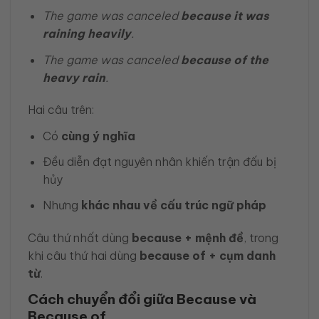
The game was canceled
because it was
raining heavily
.
The game was canceled
because of the
heavy rain
.
Hai câu trên:
Có
cùng ý nghĩa
Đều diễn đạt nguyên nhân khiến trận đấu bị
hủy
Nhưng
khác nhau về cấu trúc ngữ pháp
Câu thứ nhất dùng
because + mệnh đề
, trong
khi câu thứ hai dùng
because of + cụm danh
từ
.
Cách chuyển đổi giữa Because và
Because of