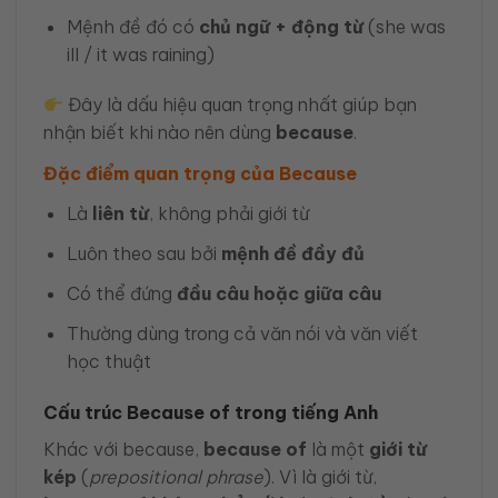
Mệnh đề đó có
chủ ngữ + động từ
(she was
ill / it was raining)
Đây là dấu hiệu quan trọng nhất giúp bạn
nhận biết khi nào nên dùng
because
.
Đặc điểm quan trọng của Because
Là
liên từ
, không phải giới từ
Luôn theo sau bởi
mệnh đề đầy đủ
Có thể đứng
đầu câu hoặc giữa câu
Thường dùng trong cả văn nói và văn viết
học thuật
Cấu trúc Because of trong tiếng Anh
Khác với because,
because of
là một
giới từ
kép
(
prepositional phrase
). Vì là giới từ,