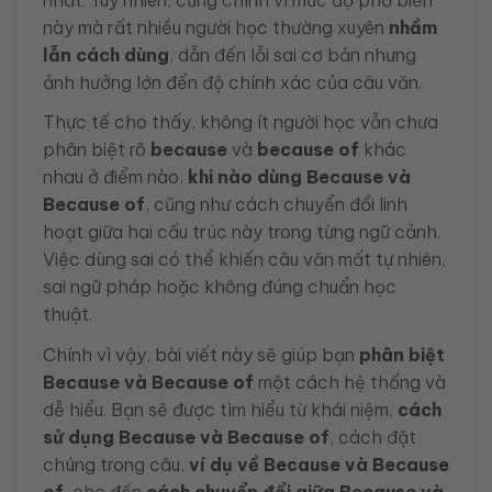
nhất. Tuy nhiên, cũng chính vì mức độ phổ biến
này mà rất nhiều người học thường xuyên
nhầm
lẫn cách dùng
, dẫn đến lỗi sai cơ bản nhưng
ảnh hưởng lớn đến độ chính xác của câu văn.
Thực tế cho thấy, không ít người học vẫn chưa
phân biệt rõ
because
và
because of
khác
nhau ở điểm nào,
khi nào dùng Because và
Because of
, cũng như cách chuyển đổi linh
hoạt giữa hai cấu trúc này trong từng ngữ cảnh.
Việc dùng sai có thể khiến câu văn mất tự nhiên,
sai ngữ pháp hoặc không đúng chuẩn học
thuật.
Chính vì vậy, bài viết này sẽ giúp bạn
phân biệt
Because và Because of
một cách hệ thống và
dễ hiểu. Bạn sẽ được tìm hiểu từ khái niệm,
cách
sử dụng Because và Because of
, cách đặt
chúng trong câu,
ví dụ về Because và Because
of
, cho đến
cách chuyển đổi giữa Because và