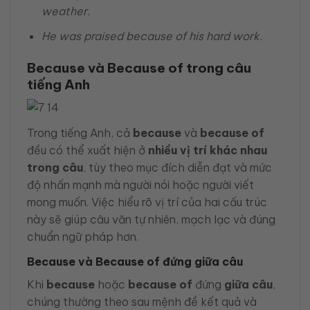
weather.
He was praised because of his hard work.
Because và Because of trong câu
tiếng Anh
Trong tiếng Anh, cả
because
và
because of
đều có thể xuất hiện ở
nhiều vị trí khác nhau
trong câu
, tùy theo mục đích diễn đạt và mức
độ nhấn mạnh mà người nói hoặc người viết
mong muốn. Việc hiểu rõ vị trí của hai cấu trúc
này sẽ giúp câu văn tự nhiên, mạch lạc và đúng
chuẩn ngữ pháp hơn.
Because và Because of đứng giữa câu
Khi
because
hoặc
because of
đứng
giữa câu
,
chúng thường theo sau mệnh đề kết quả và