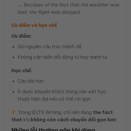
→
Because of the fact that the weather was
bad, the flight was delayed.
Ưu điểm và hạn chế
Ưu điểm:
Giữ nguyên cấu trúc mệnh đề
Không cần biến đổi động từ hay danh từ
Hạn chế:
Câu dài hơn
Ít được khuyến khích trong văn viết học
thuật hiện đại nếu có thể rút gọn
Trong IELTS Writing, chỉ nên dùng
the fact
that
khi
không còn cách chuyển đổi gọn hơn
.
Những lỗi thường gặp khi dùng