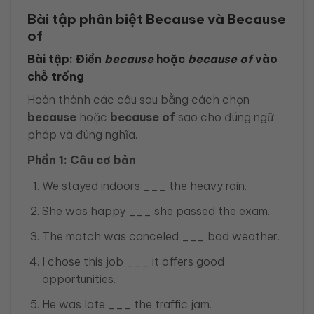
Bài tập phân biệt Because và Because
of
Bài tập: Điền
because
hoặc
because of
vào
chỗ trống
Hoàn thành các câu sau bằng cách chọn
because
hoặc
because of
sao cho đúng ngữ
pháp và đúng nghĩa.
Phần 1: Câu cơ bản
We stayed indoors ___ the heavy rain.
She was happy ___ she passed the exam.
The match was canceled ___ bad weather.
I chose this job ___ it offers good
opportunities.
He was late ___ the traffic jam.