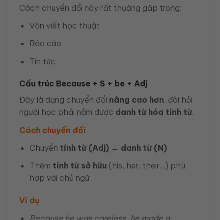
Cách chuyển đổi này rất thường gặp trong:
Văn viết học thuật
Báo cáo
Tin tức
Cấu trúc Because + S + be + Adj
Đây là dạng chuyển đổi
nâng cao hơn
, đòi hỏi
người học phải nắm được
danh từ hóa tính từ
.
Cách chuyển đổi
Chuyển
tính từ (Adj)
→
danh từ (N)
Thêm
tính từ sở hữu
(his, her, their…) phù
hợp với chủ ngữ
Ví dụ
Because he was careless, he made a