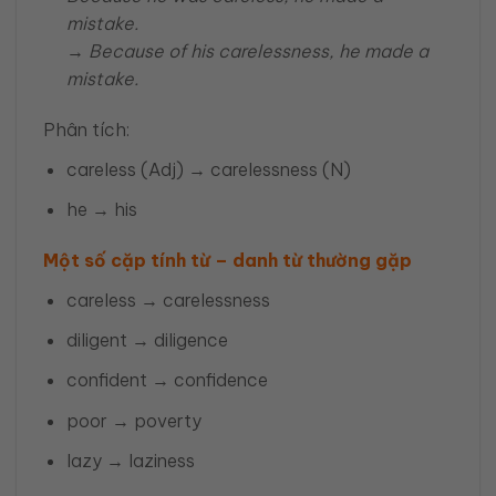
mistake.
→
Because of his carelessness, he made a
mistake.
Phân tích:
careless (Adj) → carelessness (N)
he → his
Một số cặp tính từ – danh từ thường gặp
careless → carelessness
diligent → diligence
confident → confidence
poor → poverty
lazy → laziness