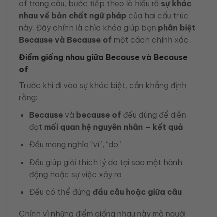
of trong câu, bước tiếp theo là hiểu rõ
sự khác
nhau về bản chất ngữ pháp
của hai cấu trúc
này. Đây chính là chìa khóa giúp bạn
phân biệt
Because và Because of
một cách chính xác.
Điểm giống nhau giữa Because và Because
of
Trước khi đi vào sự khác biệt, cần khẳng định
rằng:
Because
và
because of
đều dùng để diễn
đạt
mối quan hệ nguyên nhân – kết quả
Đều mang nghĩa “vì”, “do”
Đều giúp giải thích lý do tại sao một hành
động hoặc sự việc xảy ra
Đều có thể đứng
đầu câu hoặc giữa câu
Chính vì những điểm giống nhau này mà người