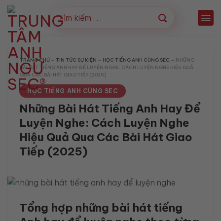
Bỏ
qua
nội
dung
TRANG CHỦ
—
TIN TỨC SỰ KIỆN
—
HỌC TIẾNG ANH CÙNG SEC
—
NHỮNG
BÀI HÁT TIẾNG ANH HAY ĐỂ LUYỆN NGHE: CÁCH LUYỆN NGHE HIỆU QUẢ
QUA CÁC BÀI HÁT GIAO TIẾP (2025)
HỌC TIẾNG ANH CÙNG SEC
Những Bài Hát Tiếng Anh Hay Để
Luyện Nghe: Cách Luyện Nghe
Hiệu Quả Qua Các Bài Hát Giao
Tiếp (2025)
Tổng hợp những bài hát tiếng