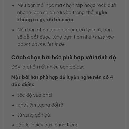
Nếu bạn mới học mà chọn rap hoặc rock quá
nhanh, bạn sẽ dễ rơi vào trạng thái
nghe
không ra gì, rồi bỏ cuộc
.
Nếu bạn chọn ballad chậm, có lyric rõ, bạn
sẽ dễ bắt được từng cụm hơn như
I miss you
,
count on me
,
let it be
.
Cách chọn bài hát phù hợp với trình độ
Đây là phần rất nhiều bạn bỏ qua.
Một bài hát phù hợp để luyện nghe nên có 4
đặc điểm:
tốc độ vừa phải
phát âm tương đối rõ
từ vựng gần gũi
lặp lại nhiều cụm quan trọng