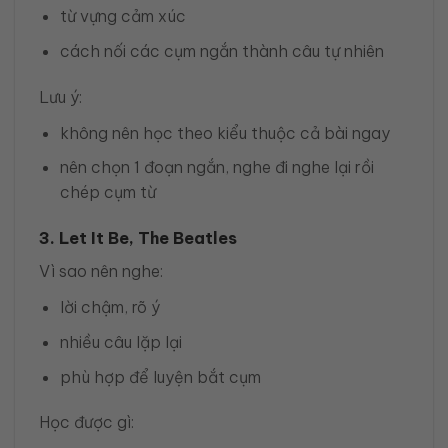
từ vựng cảm xúc
cách nối các cụm ngắn thành câu tự nhiên
Lưu ý:
không nên học theo kiểu thuộc cả bài ngay
nên chọn 1 đoạn ngắn, nghe đi nghe lại rồi
chép cụm từ
3. Let It Be, The Beatles
Vì sao nên nghe:
lời chậm, rõ ý
nhiều câu lặp lại
phù hợp để luyện bắt cụm
Học được gì: