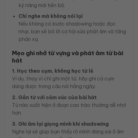
kỹ năng mới tiến bộ.
Chỉ nghe mà không nói lại
Nếu không có bước shadowing hoặc đọc
nhại, bạn sẽ bỏ lỡ cơ hội sửa phát âm và tăng
phản xạ.
Mẹo ghi nhớ từ vựng và phát âm từ bài
hát
1. Học theo cụm, không học từ lẻ
Ví dụ, thay vì chỉ ghi một từ, hãy ghi cả cụm
dùng được trong câu nói hằng ngày.
2. Gắn từ với cảm xúc của bài hát
Từ nào xuất hiện ở đoạn cao trào thường dễ nhớ
hơn.
3. Ghi âm lại giọng mình khi shadowing
Nghe lại sẽ giúp bạn thấy rõ mình đang sai ở âm