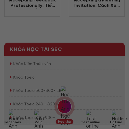
Professionally: Tiếp
Invitation: Cách Xác
nhận phản hồi chuyên
Nhận Tham Gia Cuộc
nghiệp bằng tiếng Anh
Họp Bằng Tiếng Anh
(2026)
Chuyên Nghiệp
(2026)
KHÓA HỌC TẠI SEC
Khóa Kiến Thức Nền
Khóa Toeic
Khóa Toeic 500-800+ LR
Khóa Toeic 240 - 320+ SW
Khóa Toeic 700-900+
Học thử
Facebook
Zalo
Test online
Hotline