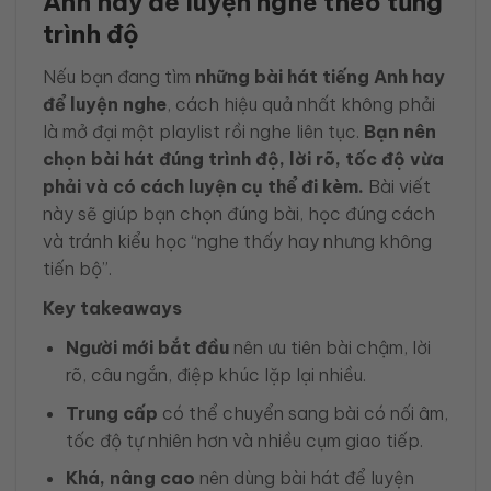
Anh hay để luyện nghe theo từng
trình độ
Nếu bạn đang tìm
những bài hát tiếng Anh hay
để luyện nghe
, cách hiệu quả nhất không phải
là mở đại một playlist rồi nghe liên tục.
Bạn nên
chọn bài hát đúng trình độ, lời rõ, tốc độ vừa
phải và có cách luyện cụ thể đi kèm.
Bài viết
này sẽ giúp bạn chọn đúng bài, học đúng cách
và tránh kiểu học “nghe thấy hay nhưng không
tiến bộ”.
Key takeaways
Người mới bắt đầu
nên ưu tiên bài chậm, lời
rõ, câu ngắn, điệp khúc lặp lại nhiều.
Trung cấp
có thể chuyển sang bài có nối âm,
tốc độ tự nhiên hơn và nhiều cụm giao tiếp.
Khá, nâng cao
nên dùng bài hát để luyện