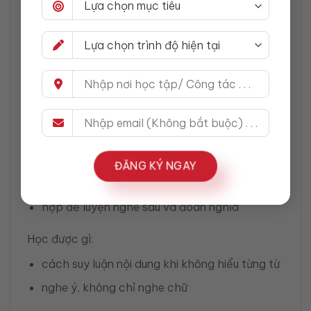
trọng âm câu
nhịp lên xuống trong tiếng Anh tự nhiên
Những bài hát tiếng Anh hay để luyện
nghe ở trình độ khá, nâng cao
1. Hotel California, Eagles
Vì sao nên nghe:
giàu hình ảnh
ĐĂNG KÝ NGAY
nhiều cụm nghĩa theo ngữ cảnh
hợp để luyện nghe sâu và đoán nghĩa
Học được gì:
cách suy luận nội dung khi không hiểu từng từ
nghe ý, không chỉ nghe chữ