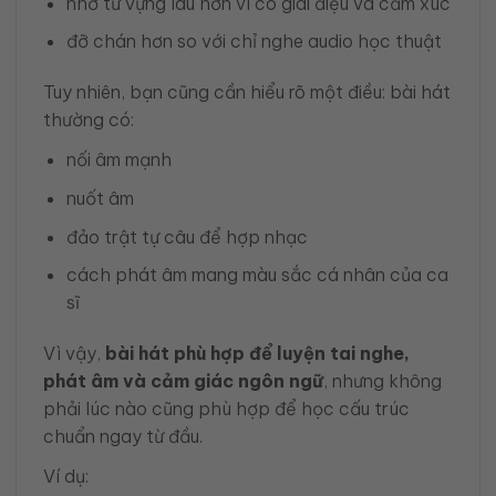
nhớ từ vựng lâu hơn vì có giai điệu và cảm xúc
đỡ chán hơn so với chỉ nghe audio học thuật
Tuy nhiên, bạn cũng cần hiểu rõ một điều: bài hát
thường có:
nối âm mạnh
nuốt âm
đảo trật tự câu để hợp nhạc
cách phát âm mang màu sắc cá nhân của ca
sĩ
Vì vậy,
bài hát phù hợp để luyện tai nghe,
phát âm và cảm giác ngôn ngữ
, nhưng không
phải lúc nào cũng phù hợp để học cấu trúc
chuẩn ngay từ đầu.
Ví dụ: