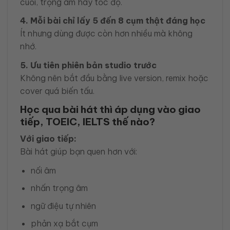
cuối, trọng âm hay tốc độ.
4. Mỗi bài chỉ lấy 5 đến 8 cụm thật đáng học
Ít nhưng dùng được còn hơn nhiều mà không
nhớ.
5. Ưu tiên phiên bản studio trước
Không nên bắt đầu bằng live version, remix hoặc
cover quá biến tấu.
Học qua bài hát thì áp dụng vào giao
tiếp, TOEIC, IELTS thế nào?
Với giao tiếp:
Bài hát giúp bạn quen hơn với:
nối âm
nhấn trọng âm
ngữ điệu tự nhiên
phản xạ bắt cụm