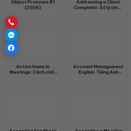
Object Pronouns B1
Addressing a Client
(2026)
Complaint: Xử lý khiếu
nại khách hàng bằng
tiếng Anh chuyên
nghiệp (2026)
Action Items in
Account Management
Meetings: Cách chốt
English: Tiếng Anh
công việc rõ ràng
Quản Lý Khách Hàng
bằng tiếng Anh
Chuyên Nghiệp
(2026)
(2026)
Accepting Feedback
Accepting a Meeting