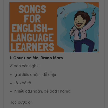
1. Count on Me, Bruno Mars
Vì sao nên nghe:
giai điệu chậm, dễ chịu
lời khá rõ
nhiều câu ngắn, dễ đoán nghĩa
Học được gì: