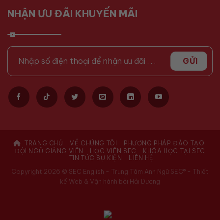
NHẬN ƯU ĐÃI KHUYẾN MÃI
TRANG CHỦ
VỀ CHÚNG TÔI
PHƯƠNG PHÁP ĐÀO TẠO
ĐỘI NGŨ GIẢNG VIÊN
HỌC VIÊN SEC
KHÓA HỌC TẠI SEC
TIN TỨC SỰ KIỆN
LIÊN HỆ
Copyright 2026 © SEC English - Trung Tâm Anh Ngữ SEC® -
Thiết
kế Web & Vận hành bởi Hải Dương