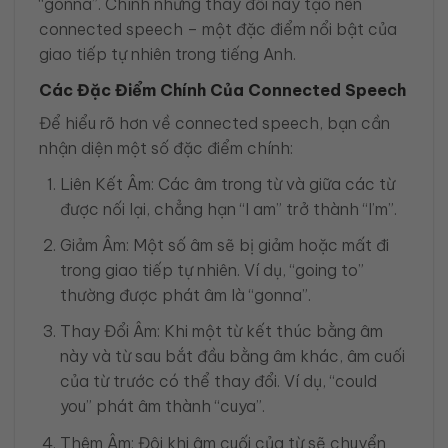
“gonna”. Chính những thay đổi này tạo nên
connected speech – một đặc điểm nổi bật của
giao tiếp tự nhiên trong tiếng Anh.
Các Đặc Điểm Chính Của Connected Speech
Để hiểu rõ hơn về connected speech, bạn cần
nhận diện một số đặc điểm chính:
Liên Kết Âm: Các âm trong từ và giữa các từ
được nối lại, chẳng hạn “I am” trở thành “I’m”.
Giảm Âm: Một số âm sẽ bị giảm hoặc mất đi
trong giao tiếp tự nhiên. Ví dụ, “going to”
thường được phát âm là “gonna”.
Thay Đổi Âm: Khi một từ kết thúc bằng âm
này và từ sau bắt đầu bằng âm khác, âm cuối
của từ trước có thể thay đổi. Ví dụ, “could
you” phát âm thành “cuya”.
Thêm Âm: Đôi khi âm cuối của từ sẽ chuyển