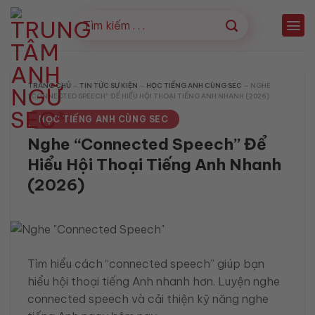
Bỏ
qua
nội
dung
TRANG CHỦ
—
TIN TỨC SỰ KIỆN
—
HỌC TIẾNG ANH CÙNG SEC
—
NGHE
“CONNECTED SPEECH” ĐỂ HIỂU HỘI THOẠI TIẾNG ANH NHANH (2026)
HỌC TIẾNG ANH CÙNG SEC
Nghe “Connected Speech” Để
Hiểu Hội Thoại Tiếng Anh Nhanh
(2026)
Tìm hiểu cách “connected speech” giúp bạn
hiểu hội thoại tiếng Anh nhanh hơn. Luyện nghe
connected speech và cải thiện kỹ năng nghe