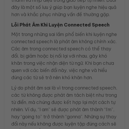
thanh và nhịp điệu trong giao tiếp tự nhiên. Dưới
đây là một số lưu ý giúp bạn luyện nghe hiệu quả
hơn và khắc phục những vấn đề thường gặp.
Lỗi Phát Âm Khi Luyện Connected Speech
Một trong những sai lầm phổ biến khi luyện nghe
connected speech là phát âm không chính xác.
Các âm trong connected speech có thể thay
đổi, bị giảm hoặc bị nối lại với nhau, gây khó
khăn trong việc nhận diện từ ngữ. Khi bạn chưa
quen với các biến đổi này, việc nghe và hiểu
đúng các từ sẽ trở nên khó khăn hơn.
Lý do phát âm sai là vì trong connected speech,
các từ không được phát âm tách biệt như trong
từ điển, mà chúng được kết hợp lại một cách tự
nhiên. Ví dụ, “I am” sẽ được phát âm thành “I’m”,
hay “going to” trở thành “gonna”. Những sự thay
đổi này nếu không được luyện tập đúng cách sẽ