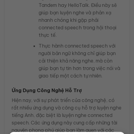
Tandem hay HelloTalk. Điều này sẽ
giúp bạn luyện nghe và phản xạ
nhanh chóng khi gặp phải
connected speech trong hội thoại
thực tế.
Thực hành connected speech với
người bản ngữ không chỉ giúp bạn
cải thiện khả năng nghe, mà còn
giúp bạn tự tin hơn trong việc nói và
giao tiếp một cách tự nhiên.
Ứng Dụng Công Nghệ Hỗ Trợ
Hiện nay, với sự phát triển của công nghệ, có
rất nhiều ứng dụng và công cụ hỗ trợ luyện nghe
tiếng Anh, đặc biệt là luyện nghe connected
speech. Các ứng dụng này cung cấp những tài
nguyên phong phú giúp bạn làm quen với các