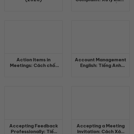
nại khách hàng bằng
tiếng Anh chuyên
nghiệp (2026)
Action Items in
Account Management
Meetings: Cách chốt
English: Tiếng Anh
công việc rõ ràng
Quản Lý Khách Hàng
bằng tiếng Anh
Chuyên Nghiệp
(2026)
(2026)
Accepting Feedback
Accepting a Meeting
Professionally: Tiếp
Invitation: Cách Xác