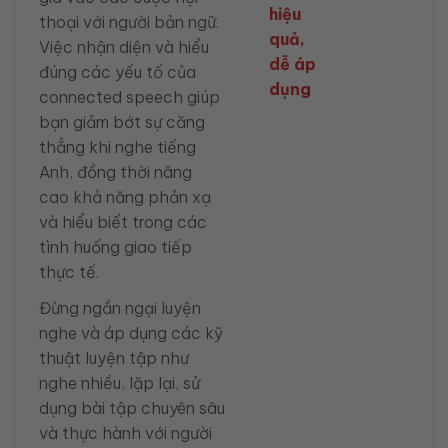
hiệu
thoại với người bản ngữ.
quả,
Việc nhận diện và hiểu
dễ áp
đúng các yếu tố của
dụng
connected speech giúp
bạn giảm bớt sự căng
thẳng khi nghe tiếng
Anh, đồng thời nâng
cao khả năng phản xạ
và hiểu biết trong các
tình huống giao tiếp
thực tế.
Đừng ngần ngại luyện
nghe và áp dụng các kỹ
thuật luyện tập như
nghe nhiều, lặp lại, sử
dụng bài tập chuyên sâu
và thực hành với người