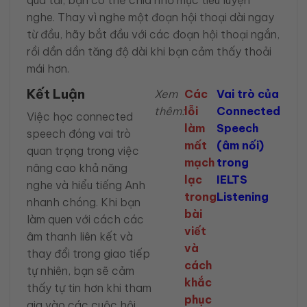
quá tải, bạn có thể chia nhỏ mục tiêu luyện
nghe. Thay vì nghe một đoạn hội thoại dài ngay
từ đầu, hãy bắt đầu với các đoạn hội thoại ngắn,
rồi dần dần tăng độ dài khi bạn cảm thấy thoải
mái hơn.
Kết Luận
Xem
Các
Vai trò của
thêm:
lỗi
Connected
Việc học connected
làm
Speech
speech đóng vai trò
mất
(âm nối)
quan trọng trong việc
mạch
trong
nâng cao khả năng
lạc
IELTS
nghe và hiểu tiếng Anh
trong
Listening
nhanh chóng. Khi bạn
bài
làm quen với cách các
viết
âm thanh liên kết và
và
thay đổi trong giao tiếp
cách
tự nhiên, bạn sẽ cảm
khắc
thấy tự tin hơn khi tham
phục
gia vào các cuộc hội