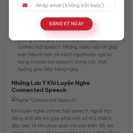
luyện tập và cải thiện khả năng nghe qua
từng bài học.
ĐĂNG KÝ NGAY
YouTube: Các kênh YouTube như Rachel’s
English hoặc English with Lucy cung cấp
những video giải thích và luyện tập
connected speech. Những video này sẽ giúp
bạn hiểu rõ hơn về cách người bản ngữ sử
dụng connected speech trong các tình
huống giao tiếp hàng ngày.
Những Lưu Ý Khi Luyện Nghe
Connected Speech
Khi luyện nghe connected speech, người học
tiếng Anh đôi khi gặp phải một số thử thách,
đặc biệt là khi chưa quen với các biến đổi âm