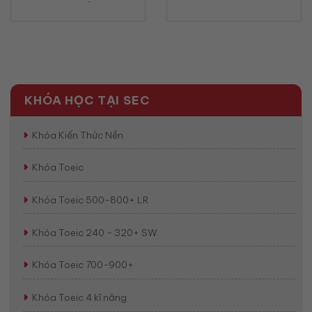
nhận phản hồi chuyên
Nhận Tham Gia Cuộc
nghiệp bằng tiếng Anh
Họp Bằng Tiếng Anh
(2026)
Chuyên Nghiệp
(2026)
KHÓA HỌC TẠI SEC
Khóa Kiến Thức Nền
Khóa Toeic
Khóa Toeic 500-800+ LR
Khóa Toeic 240 - 320+ SW
Khóa Toeic 700-900+
Khóa Toeic 4 kĩ năng