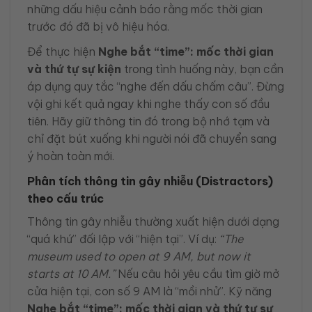
những dấu hiệu cảnh báo rằng mốc thời gian
trước đó đã bị vô hiệu hóa.
Để thực hiện
Nghe bắt “time”: mốc thời gian
và thứ tự sự kiện
trong tình huống này, bạn cần
áp dụng quy tắc “nghe đến dấu chấm câu”. Đừng
vội ghi kết quả ngay khi nghe thấy con số đầu
tiên. Hãy giữ thông tin đó trong bộ nhớ tạm và
chỉ đặt bút xuống khi người nói đã chuyển sang
ý hoàn toàn mới.
Phân tích thông tin gây nhiễu (Distractors)
theo cấu trúc
Thông tin gây nhiễu thường xuất hiện dưới dạng
“quá khứ” đối lập với “hiện tại”. Ví dụ:
“The
museum used to open at 9 AM, but now it
starts at 10 AM.”
Nếu câu hỏi yêu cầu tìm giờ mở
cửa hiện tại, con số 9 AM là “mồi nhử”. Kỹ năng
Nghe bắt “time”: mốc thời gian và thứ tự sự