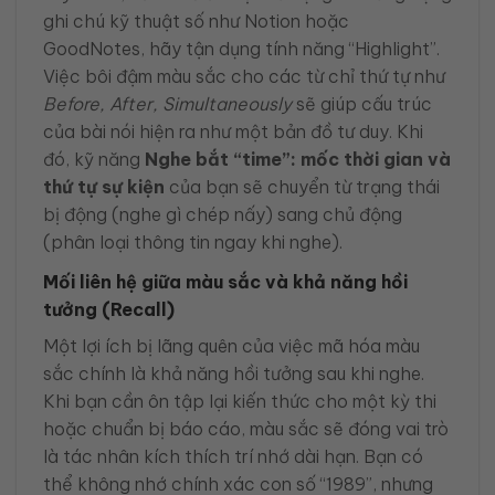
ghi chú kỹ thuật số như Notion hoặc
GoodNotes, hãy tận dụng tính năng “Highlight”.
Việc bôi đậm màu sắc cho các từ chỉ thứ tự như
Before, After, Simultaneously
sẽ giúp cấu trúc
của bài nói hiện ra như một bản đồ tư duy. Khi
đó, kỹ năng
Nghe bắt “time”: mốc thời gian và
thứ tự sự kiện
của bạn sẽ chuyển từ trạng thái
bị động (nghe gì chép nấy) sang chủ động
(phân loại thông tin ngay khi nghe).
Mối liên hệ giữa màu sắc và khả năng hồi
tưởng (Recall)
Một lợi ích bị lãng quên của việc mã hóa màu
sắc chính là khả năng hồi tưởng sau khi nghe.
Khi bạn cần ôn tập lại kiến thức cho một kỳ thi
hoặc chuẩn bị báo cáo, màu sắc sẽ đóng vai trò
là tác nhân kích thích trí nhớ dài hạn. Bạn có
thể không nhớ chính xác con số “1989”, nhưng