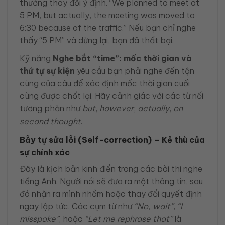
thường thay đổi ý định. “We planned to meet at
5 PM, but actually, the meeting was moved to
6:30 because of the traffic.” Nếu bạn chỉ nghe
thấy “5 PM” và dừng lại, bạn đã thất bại.
Kỹ năng
Nghe bắt “time”: mốc thời gian và
thứ tự sự kiện
yêu cầu bạn phải nghe đến tận
cùng của câu để xác định mốc thời gian cuối
cùng được chốt lại. Hãy cảnh giác với các từ nối
tương phản như
but
,
however
,
actually
,
on
second thought
.
Bẫy tự sửa lỗi (Self-correction) – Kẻ thù của
sự chính xác
Đây là kịch bản kinh điển trong các bài thi nghe
tiếng Anh. Người nói sẽ đưa ra một thông tin, sau
đó nhận ra mình nhầm hoặc thay đổi quyết định
ngay lập tức. Các cụm từ như
“No, wait”
,
“I
misspoke”
, hoặc
“Let me rephrase that”
là