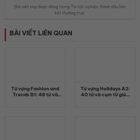
Bài viết này được đăng trong
Tin tức sự kiện
. Đánh dấu
liên
kết thường trực
.
BÀI VIẾT LIÊN QUAN
Từ vựng Fashion and
Từ vựng Holidays A2:
Trends B1: 48 từ và
40 từ và cụm từ giúp
cụm từ giúp nói về thời
nói về kỳ nghỉ tự nhiên
trang tự nhiên