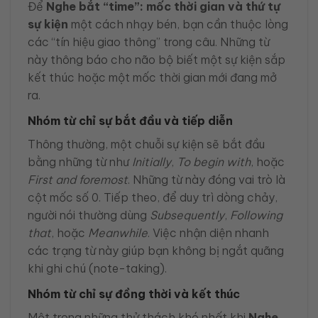
Để
Nghe bắt “time”: mốc thời gian và thứ tự
sự kiện
một cách nhạy bén, bạn cần thuộc lòng
các “tín hiệu giao thông” trong câu. Những từ
này thông báo cho não bộ biết một sự kiện sắp
kết thúc hoặc một mốc thời gian mới đang mở
ra.
Nhóm từ chỉ sự bắt đầu và tiếp diễn
Thông thường, một chuỗi sự kiện sẽ bắt đầu
bằng những từ như
Initially
,
To begin with
, hoặc
First and foremost
. Những từ này đóng vai trò là
cột mốc số 0. Tiếp theo, để duy trì dòng chảy,
người nói thường dùng
Subsequently
,
Following
that
, hoặc
Meanwhile
. Việc nhận diện nhanh
các trạng từ này giúp bạn không bị ngắt quãng
khi ghi chú (note-taking).
Nhóm từ chỉ sự đồng thời và kết thúc
Một trong những thử thách khó nhất khi
Nghe