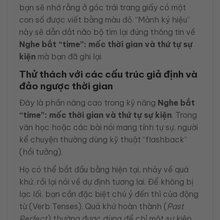
bạn sẽ nhớ rằng ở góc trái trang giấy có một
con số được viết bằng màu đỏ. “Mảnh ký hiệu”
này sẽ dẫn dắt não bộ tìm lại đúng thông tin về
Nghe bắt “time”: mốc thời gian và thứ tự sự
kiện
mà bạn đã ghi lại.
Thử thách với các cấu trúc giả định và
đảo ngược thời gian
Đây là phần nâng cao trong kỹ năng
Nghe bắt
“time”: mốc thời gian và thứ tự sự kiện
. Trong
văn học hoặc các bài nói mang tính tự sự, người
kể chuyện thường dùng kỹ thuật “flashback”
(hồi tưởng).
Họ có thể bắt đầu bằng hiện tại, nhảy về quá
khứ, rồi lại nói về dự định tương lai. Để không bị
lạc lối, bạn cần đặc biệt chú ý đến thì của động
từ (Verb Tenses). Quá khứ hoàn thành (
Past
Perfect
) thường được dùng để chỉ một sự kiện