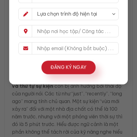
Sử dụng Transcript để đối soát
Sau khi nghe và tự lập timeline, hãy mở
transcript (bản ghi) để kiểm tra xem bạn có bỏ
lỡ mốc thời gian nào không. Việc đối chiếu này
giúp bạn nhận ra các “điểm mù” trong thính giác
của mình, ví dụ như bạn hay nghe nhầm
“thirtieth” (30) thành “thirteenth” (13).
Sự khác biệt giữa thời gian vật lý và
ĐĂNG KÝ NGAY
thời gian tâm lý trong ngôn ngữ
Đôi khi, việc
Nghe bắt “time”: mốc thời gian
và thứ tự sự kiện
còn bị ảnh hưởng bởi thái độ
của người nói. Các từ như “just”, “recently”, “long
ago” mang tính chủ quan. Một sự kiện “vừa mới
xảy ra” đối với một nhà địa chất có thể là 100
năm trước, nhưng với một phóng viên thời sự thì
đó là 5 phút trước. Hiểu được ngữ cảnh là một
phần không thể tách rời của kỹ năng nghe hiểu