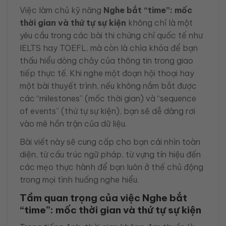
Việc làm chủ kỹ năng
Nghe bắt “time”: mốc
thời gian và thứ tự sự kiện
không chỉ là một
yêu cầu trong các bài thi chứng chỉ quốc tế như
IELTS hay TOEFL, mà còn là chìa khóa để bạn
thấu hiểu dòng chảy của thông tin trong giao
tiếp thực tế. Khi nghe một đoạn hội thoại hay
một bài thuyết trình, nếu không nắm bắt được
các “milestones” (mốc thời gian) và “sequence
of events” (thứ tự sự kiện), bạn sẽ dễ dàng rơi
vào mê hồn trận của dữ liệu.
Bài viết này sẽ cung cấp cho bạn cái nhìn toàn
diện, từ cấu trúc ngữ pháp, từ vựng tín hiệu đến
các mẹo thực hành để bạn luôn ở thế chủ động
trong mọi tình huống nghe hiểu.
Tầm quan trọng của việc Nghe bắt
“time”: mốc thời gian và thứ tự sự kiện