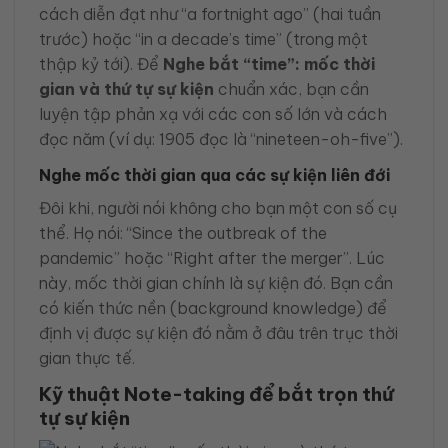
cách diễn đạt như “a fortnight ago” (hai tuần
trước) hoặc “in a decade’s time” (trong một
thập kỷ tới). Để
Nghe bắt “time”: mốc thời
gian và thứ tự sự kiện
chuẩn xác, bạn cần
luyện tập phản xạ với các con số lớn và cách
đọc năm (ví dụ: 1905 đọc là “nineteen-oh-five”).
Nghe mốc thời gian qua các sự kiện liên đới
Đôi khi, người nói không cho bạn một con số cụ
thể. Họ nói: “Since the outbreak of the
pandemic” hoặc “Right after the merger”. Lúc
này, mốc thời gian chính là sự kiện đó. Bạn cần
có kiến thức nền (background knowledge) để
định vị được sự kiện đó nằm ở đâu trên trục thời
gian thực tế.
Kỹ thuật Note-taking để bắt trọn thứ
tự sự kiện