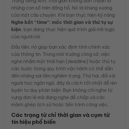
Trong tiếng Anh, thời gian không đơn thuần là
những con số trên đồng hồ. Nó là khung xương
của một câu chuyện. Khi bạn thực hiện kỹ năng
Nghe bắt “time”: mốc thời gian và thứ tự sự
kiện
, bạn đang thực hiện quá trình giải mã logic
của người nói.
Đầu tiên, nó giúp bạn xác định tính chính xác
của thông tin. Trong môi trường công sở, việc
nghe nhầm một thời hạn (deadline) hoặc thứ tự
các bước trong quy trình vận hành có thể dẫn
đến những sai lầm nghiêm trọng. Thứ hai, đối với
người học ngôn ngữ, đây là cách tốt nhất để rèn
luyện tư duy phản biện. Bạn không chỉ nghe từ
vựng đơn lẻ mà đang nghe để chắp vá các
mảnh ghép lịch sử hoặc tiến trình công việc.
Các trạng từ chỉ thời gian và cụm từ
tín hiệu phổ biến