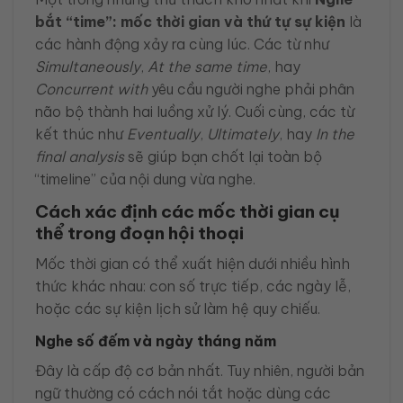
bắt “time”: mốc thời gian và thứ tự sự kiện
là
các hành động xảy ra cùng lúc. Các từ như
Simultaneously
,
At the same time
, hay
Concurrent with
yêu cầu người nghe phải phân
não bộ thành hai luồng xử lý. Cuối cùng, các từ
kết thúc như
Eventually
,
Ultimately
, hay
In the
final analysis
sẽ giúp bạn chốt lại toàn bộ
“timeline” của nội dung vừa nghe.
Cách xác định các mốc thời gian cụ
thể trong đoạn hội thoại
Mốc thời gian có thể xuất hiện dưới nhiều hình
thức khác nhau: con số trực tiếp, các ngày lễ,
hoặc các sự kiện lịch sử làm hệ quy chiếu.
Nghe số đếm và ngày tháng năm
Đây là cấp độ cơ bản nhất. Tuy nhiên, người bản
ngữ thường có cách nói tắt hoặc dùng các