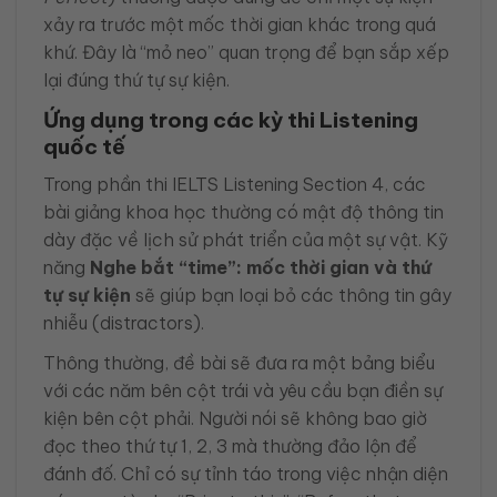
xảy ra trước một mốc thời gian khác trong quá
khứ. Đây là “mỏ neo” quan trọng để bạn sắp xếp
lại đúng thứ tự sự kiện.
Ứng dụng trong các kỳ thi Listening
quốc tế
Trong phần thi IELTS Listening Section 4, các
bài giảng khoa học thường có mật độ thông tin
dày đặc về lịch sử phát triển của một sự vật. Kỹ
năng
Nghe bắt “time”: mốc thời gian và thứ
tự sự kiện
sẽ giúp bạn loại bỏ các thông tin gây
nhiễu (distractors).
Thông thường, đề bài sẽ đưa ra một bảng biểu
với các năm bên cột trái và yêu cầu bạn điền sự
kiện bên cột phải. Người nói sẽ không bao giờ
đọc theo thứ tự 1, 2, 3 mà thường đảo lộn để
đánh đố. Chỉ có sự tỉnh táo trong việc nhận diện