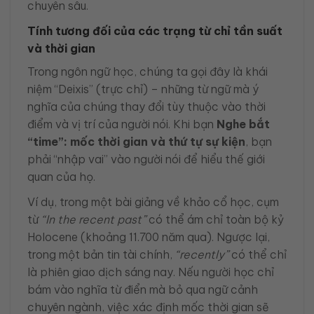
chuyên sâu.
Tính tương đối của các trạng từ chỉ tần suất
và thời gian
Trong ngôn ngữ học, chúng ta gọi đây là khái
niệm “Deixis” (trực chỉ) – những từ ngữ mà ý
nghĩa của chúng thay đổi tùy thuộc vào thời
điểm và vị trí của người nói. Khi bạn
Nghe bắt
“time”: mốc thời gian và thứ tự sự kiện
, bạn
phải “nhập vai” vào người nói để hiểu thế giới
quan của họ.
Ví dụ, trong một bài giảng về khảo cổ học, cụm
từ
“In the recent past”
có thể ám chỉ toàn bộ kỷ
Holocene (khoảng 11.700 năm qua). Ngược lại,
trong một bản tin tài chính,
“recently”
có thể chỉ
là phiên giao dịch sáng nay. Nếu người học chỉ
bám vào nghĩa từ điển mà bỏ qua ngữ cảnh
chuyên ngành, việc xác định mốc thời gian sẽ