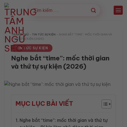
Bỏ
qua
nội
dung
TRANG CHỦ
—
TIN TỨC SỰ KIỆN
—
NGHE BẮT “TIME”: MỐC THỜI GIAN VÀ
THỨ TỰ SỰ KIỆN (2026)
TIN TỨC SỰ KIỆN
Nghe bắt “time”: mốc thời gian
và thứ tự sự kiện (2026)
MỤC LỤC BÀI VIẾT
Nghe bắt “time”: mốc thời gian và thứ tự