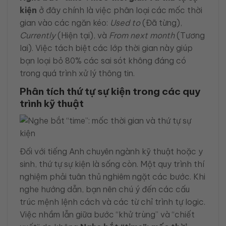
kiện
ở đây chính là việc phân loại các mốc thời
gian vào các ngăn kéo:
Used to
(Đã từng),
Currently
(Hiện tại), và
From next month
(Tương
lai). Việc tách biệt các lớp thời gian này giúp
bạn loại bỏ 80% các sai sót không đáng có
trong quá trình xử lý thông tin.
Phân tích thứ tự sự kiện trong các quy
trình kỹ thuật
Đối với tiếng Anh chuyên ngành kỹ thuật hoặc y
sinh, thứ tự sự kiện là sống còn. Một quy trình thí
nghiệm phải tuân thủ nghiêm ngặt các bước. Khi
nghe hướng dẫn, bạn nên chú ý đến các cấu
trúc mệnh lệnh cách và các từ chỉ trình tự logic.
Việc nhầm lẫn giữa bước “khử trùng” và “chiết