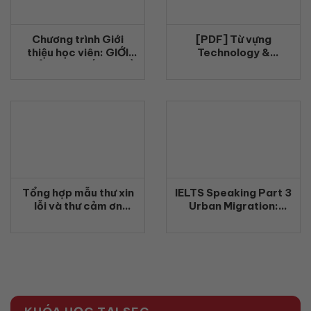
Chương trình Giới
[PDF] Từ vựng
thiệu học viên: GIỚI
Technology &
THIỆU BẠN MỚI – QUÀ
Innovation cho VSTEP
TỚI LIỀN TAY
Writing: học theo
nhóm, dùng đúng ngữ
cảnh
Tổng hợp mẫu thư xin
IELTS Speaking Part 3
lỗi và thư cảm ơn
Urban Migration:
VSTEP Writing Task 1
Cách trả lời, từ vựng
và bài mẫu band cao