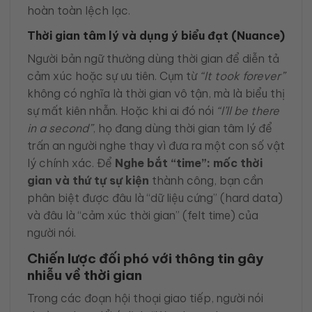
hoàn toàn lệch lạc.
Thời gian tâm lý và dụng ý biểu đạt (Nuance)
Người bản ngữ thường dùng thời gian để diễn tả
cảm xúc hoặc sự ưu tiên. Cụm từ
“It took forever”
không có nghĩa là thời gian vô tận, mà là biểu thị
sự mất kiên nhẫn. Hoặc khi ai đó nói
“I’ll be there
in a second”
, họ đang dùng thời gian tâm lý để
trấn an người nghe thay vì đưa ra một con số vật
lý chính xác. Để
Nghe bắt “time”: mốc thời
gian và thứ tự sự kiện
thành công, bạn cần
phân biệt được đâu là “dữ liệu cứng” (hard data)
và đâu là “cảm xúc thời gian” (felt time) của
người nói.
Chiến lược đối phó với thông tin gây
nhiễu về thời gian
Trong các đoạn hội thoại giao tiếp, người nói