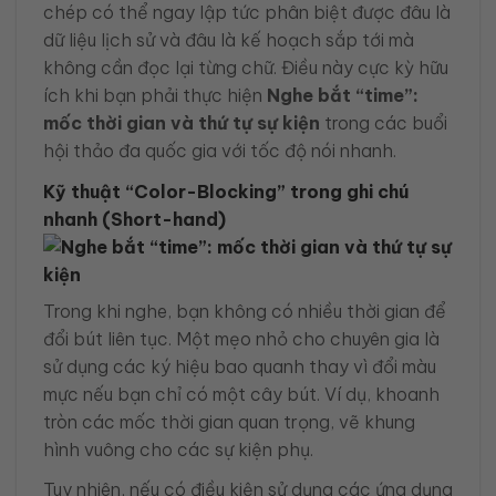
chép có thể ngay lập tức phân biệt được đâu là
dữ liệu lịch sử và đâu là kế hoạch sắp tới mà
không cần đọc lại từng chữ. Điều này cực kỳ hữu
ích khi bạn phải thực hiện
Nghe bắt “time”:
mốc thời gian và thứ tự sự kiện
trong các buổi
hội thảo đa quốc gia với tốc độ nói nhanh.
Kỹ thuật “Color-Blocking” trong ghi chú
nhanh (Short-hand)
Trong khi nghe, bạn không có nhiều thời gian để
đổi bút liên tục. Một mẹo nhỏ cho chuyên gia là
sử dụng các ký hiệu bao quanh thay vì đổi màu
mực nếu bạn chỉ có một cây bút. Ví dụ, khoanh
tròn các mốc thời gian quan trọng, vẽ khung
hình vuông cho các sự kiện phụ.
Tuy nhiên, nếu có điều kiện sử dụng các ứng dụng