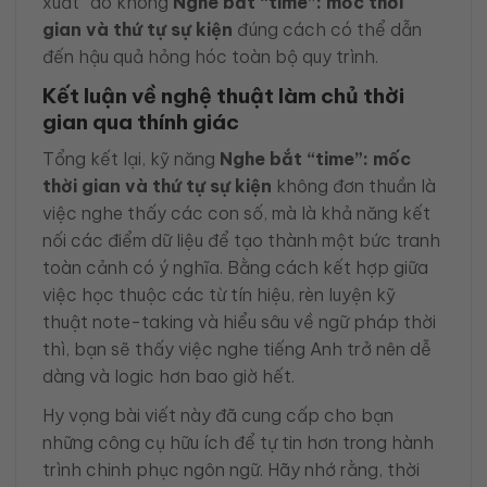
xuất” do không
Nghe bắt “time”: mốc thời
gian và thứ tự sự kiện
đúng cách có thể dẫn
đến hậu quả hỏng hóc toàn bộ quy trình.
Kết luận về nghệ thuật làm chủ thời
gian qua thính giác
Tổng kết lại, kỹ năng
Nghe bắt “time”: mốc
thời gian và thứ tự sự kiện
không đơn thuần là
việc nghe thấy các con số, mà là khả năng kết
nối các điểm dữ liệu để tạo thành một bức tranh
toàn cảnh có ý nghĩa. Bằng cách kết hợp giữa
việc học thuộc các từ tín hiệu, rèn luyện kỹ
thuật note-taking và hiểu sâu về ngữ pháp thời
thì, bạn sẽ thấy việc nghe tiếng Anh trở nên dễ
dàng và logic hơn bao giờ hết.
Hy vọng bài viết này đã cung cấp cho bạn
những công cụ hữu ích để tự tin hơn trong hành
trình chinh phục ngôn ngữ. Hãy nhớ rằng, thời