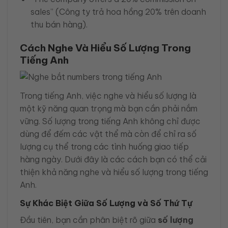
sales” (Công ty trả hoa hồng 20% trên doanh
thu bán hàng).
Cách Nghe Và Hiểu Số Lượng Trong
Tiếng Anh
Trong tiếng Anh, việc nghe và hiểu số lượng là
một kỹ năng quan trọng mà bạn cần phải nắm
vững. Số lượng trong tiếng Anh không chỉ được
dùng để đếm các vật thể mà còn để chỉ ra số
lượng cụ thể trong các tình huống giao tiếp
hàng ngày. Dưới đây là các cách bạn có thể cải
thiện khả năng nghe và hiểu số lượng trong tiếng
Anh.
Sự Khác Biệt Giữa Số Lượng và Số Thứ Tự
Đầu tiên, bạn cần phân biệt rõ giữa
số lượng