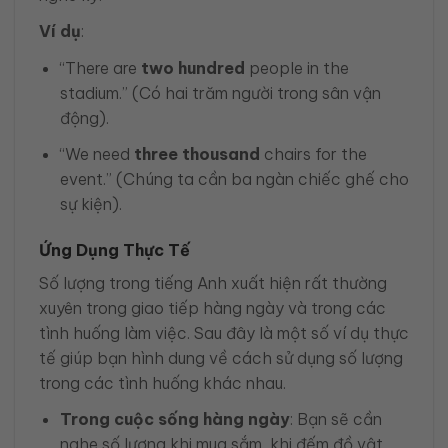
Ví dụ
:
“There are
two hundred
people in the
stadium.” (Có hai trăm người trong sân vận
động).
“We need
three thousand
chairs for the
event.” (Chúng ta cần ba ngàn chiếc ghế cho
sự kiện).
Ứng Dụng Thực Tế
Số lượng trong tiếng Anh xuất hiện rất thường
xuyên trong giao tiếp hàng ngày và trong các
tình huống làm việc. Sau đây là một số ví dụ thực
tế giúp bạn hình dung về cách sử dụng số lượng
trong các tình huống khác nhau.
Trong cuộc sống hàng ngày
: Bạn sẽ cần
nghe số lượng khi mua sắm, khi đếm đồ vật