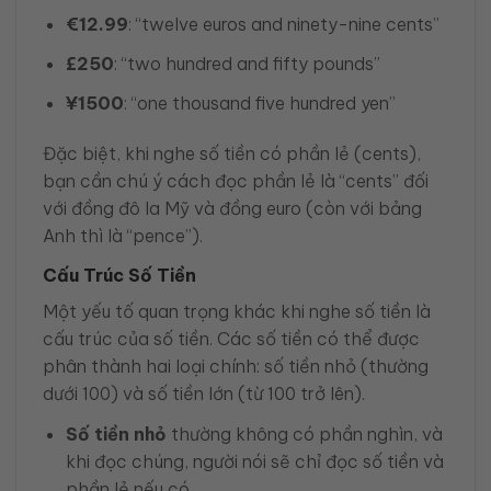
€12.99
: “twelve euros and ninety-nine cents”
£250
: “two hundred and fifty pounds”
¥1500
: “one thousand five hundred yen”
Đặc biệt, khi nghe số tiền có phần lẻ (cents),
bạn cần chú ý cách đọc phần lẻ là “cents” đối
với đồng đô la Mỹ và đồng euro (còn với bảng
Anh thì là “pence”).
Cấu Trúc Số Tiền
Một yếu tố quan trọng khác khi nghe số tiền là
cấu trúc của số tiền. Các số tiền có thể được
phân thành hai loại chính: số tiền nhỏ (thường
dưới 100) và số tiền lớn (từ 100 trở lên).
Số tiền nhỏ
thường không có phần nghìn, và
khi đọc chúng, người nói sẽ chỉ đọc số tiền và
phần lẻ nếu có.