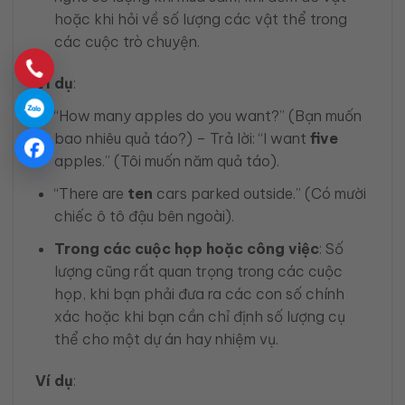
hoặc khi hỏi về số lượng các vật thể trong
các cuộc trò chuyện.
Ví dụ
:
“How many apples do you want?” (Bạn muốn
bao nhiêu quả táo?) – Trả lời: “I want
five
apples.” (Tôi muốn năm quả táo).
“There are
ten
cars parked outside.” (Có mười
chiếc ô tô đậu bên ngoài).
Trong các cuộc họp hoặc công việc
: Số
lượng cũng rất quan trọng trong các cuộc
họp, khi bạn phải đưa ra các con số chính
xác hoặc khi bạn cần chỉ định số lượng cụ
thể cho một dự án hay nhiệm vụ.
Ví dụ
: