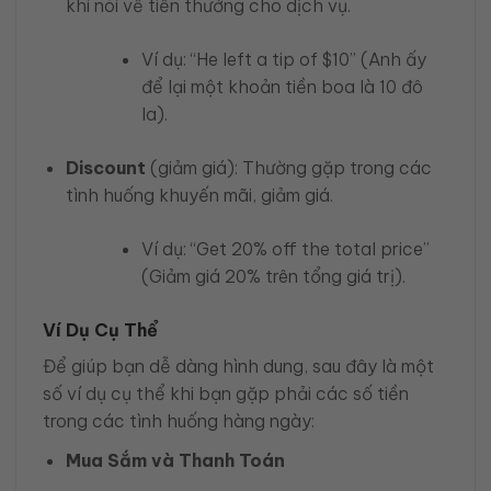
khi nói về tiền thưởng cho dịch vụ.
Ví dụ: “He left a tip of $10” (Anh ấy
để lại một khoản tiền boa là 10 đô
la).
Discount
(giảm giá): Thường gặp trong các
tình huống khuyến mãi, giảm giá.
Ví dụ: “Get 20% off the total price”
(Giảm giá 20% trên tổng giá trị).
Ví Dụ Cụ Thể
Để giúp bạn dễ dàng hình dung, sau đây là một
số ví dụ cụ thể khi bạn gặp phải các số tiền
trong các tình huống hàng ngày:
Mua Sắm và Thanh Toán