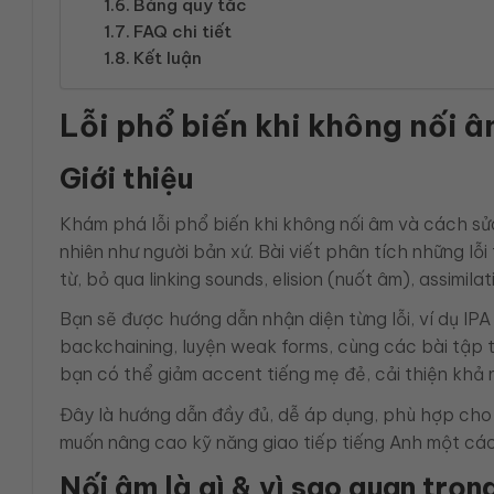
Bảng quy tắc
FAQ chi tiết
Kết luận
Lỗi phổ biến khi không nối 
Giới thiệu
Khám phá lỗi phổ biến khi không nối âm và cách sửa 
nhiên như người bản xứ. Bài viết phân tích những lỗ
từ, bỏ qua linking sounds, elision (nuốt âm), assimila
Bạn sẽ được hướng dẫn nhận diện từng lỗi, ví dụ I
backchaining, luyện weak forms, cùng các bài tập 
bạn có thể giảm accent tiếng mẹ đẻ, cải thiện khả 
Đây là hướng dẫn đầy đủ, dễ áp dụng, phù hợp cho
muốn nâng cao kỹ năng giao tiếp tiếng Anh một các
Nối âm là gì & vì sao quan trọn