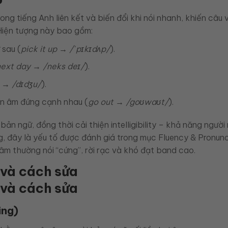
g tiếng Anh liên kết và biến đổi khi nói nhanh, khiến câu 
. Hiện tượng này bao gồm:
 sau (
pick it up → /ˈpɪkɪdʌp/
).
next day → /neks deɪ/
).
u → /dɪdʒu/
).
yên âm đứng cạnh nhau (
go out → /goʊwaʊt/
).
bản ngữ, đồng thời cải thiện intelligibility – khả năng người
, đây là yếu tố được đánh giá trong mục Fluency & Pronunc
âm thường nói “cứng”, rời rạc và khó đạt band cao.
 và cách sửa
ing)