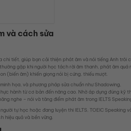
âm và cách sửa
chi tiết, giúp bạn cải thiện phát âm và nói tiếng Anh trôi 
i thường gặp khi người học tách rời âm thanh, phát âm quá 
tion (biến âm) khiến giọng nói bị cứng, thiếu mượt.
PA minh họa, và phương pháp sửa chuẩn như Shadowing,
thực hành từ cơ bản đến nâng cao. Nhờ áp dụng đúng kỹ th
năng nghe – nói và tăng điểm phát âm trong IELTS Speakin
 người tự học hoặc đang luyện thi IELTS, TOEIC Speaking 
h hiệu quả và bền vững.
g