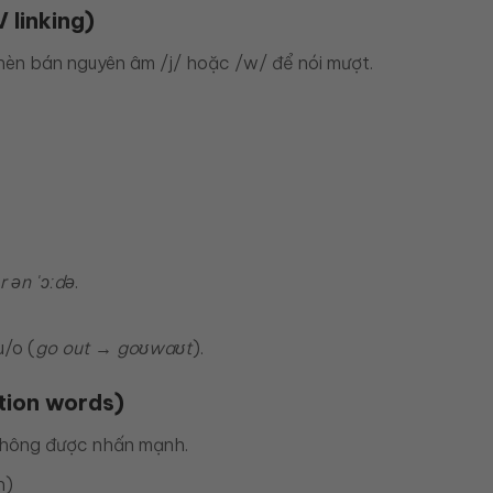
 linking)
hèn bán nguyên âm /j/ hoặc /w/ để nói mượt.
r ən ˈɔːdə
.
u/o (
go out → goʊwaʊt
).
tion words)
hông được nhấn mạnh.
h)