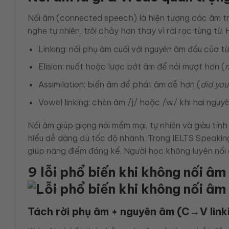
Nối âm (connected speech) là hiện tượng các âm tron
nghe tự nhiên, trôi chảy hơn thay vì rời rạc từng từ
Linking: nối phụ âm cuối với nguyên âm đầu của từ
Elision: nuốt hoặc lược bớt âm để nói mượt hơn (
Assimilation: biến âm để phát âm dễ hơn (
did yo
Vowel linking: chèn âm /j/ hoặc /w/ khi hai ngu
Nối âm giúp giọng nói mềm mại, tự nhiên và giàu tính 
hiểu dễ dàng dù tốc độ nhanh. Trong IELTS Speaking
giúp nâng điểm đáng kể. Người học không luyện nối 
9 lỗi phổ biến khi không nối âm
Tách rời phụ âm + nguyên âm (C→V link