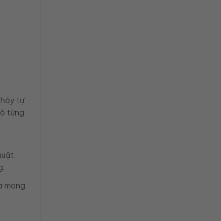
chảy tự
rõ từng
uật,
g.
và mong