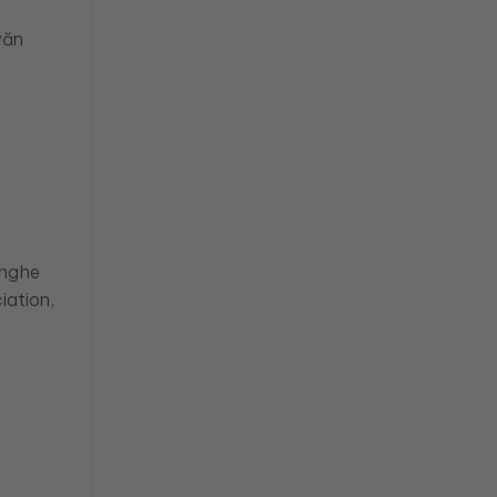
văn
 nghe
iation,