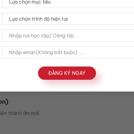
à trợ động từ
t trong giao tiếp tự nhiên.
→ ðəm
.
ĐĂNG KÝ NGAY
ːl
.
on)
biến thành âm mới.