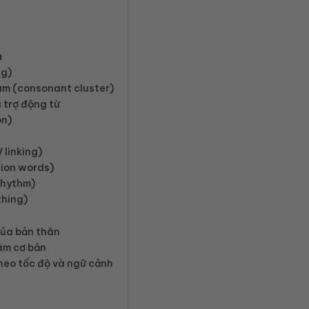
a
ng)
 âm (consonant cluster)
 trợ động từ
on)
linking)
ion words)
rhythm)
thing)
của bản thân
 âm cơ bản
heo tốc độ và ngữ cảnh