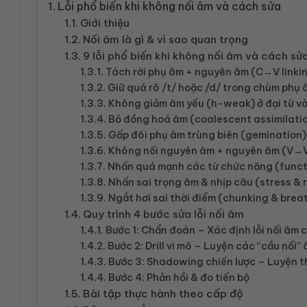
Lỗi phổ biến khi không nối âm và cách sửa
Giới thiệu
Nối âm là gì & vì sao quan trọng
9 lỗi phổ biến khi không nối âm và cách sử
Tách rời phụ âm + nguyên âm (C→V linki
Giữ quá rõ /t/ hoặc /d/ trong chùm phụ
Không giảm âm yếu (h-weak) ở đại từ và
Bỏ đồng hoá âm (coalescent assimilati
Gấp đôi phụ âm trùng biên (gemination)
Không nối nguyên âm + nguyên âm (V→V 
Nhấn quá mạnh các từ chức năng (funct
Nhấn sai trọng âm & nhịp câu (stress & 
Ngắt hơi sai thời điểm (chunking & brea
Quy trình 4 bước sửa lỗi nối âm
Bước 1: Chẩn đoán – Xác định lỗi nối âm 
Bước 2: Drill vi mô – Luyện các “cầu nối”
Bước 3: Shadowing chiến lược – Luyện t
Bước 4: Phản hồi & đo tiến bộ
Bài tập thực hành theo cấp độ