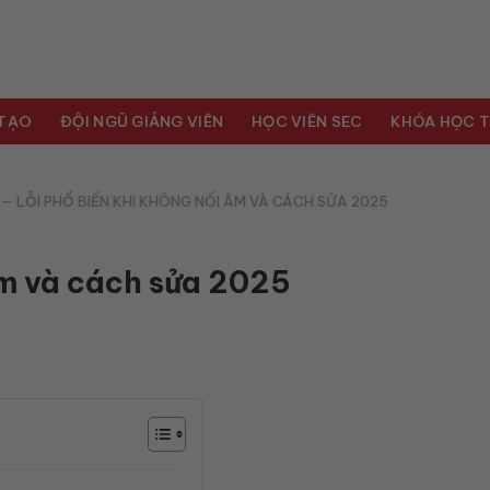
 TẠO
ĐỘI NGŨ GIẢNG VIÊN
HỌC VIÊN SEC
KHÓA HỌC T
—
LỖI PHỔ BIẾN KHI KHÔNG NỐI ÂM VÀ CÁCH SỬA 2025
âm và cách sửa 2025