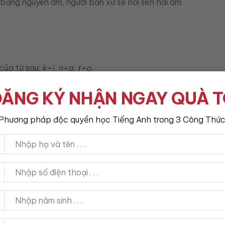
bằng nguyên âm, người bản xứ sẽ nối liền hai âm.
của từ sau:
k+i, n+a, t+o
.
ikidup”.
ĂNG KÝ NHẬN NGAY QUÀ 
ụ âm (consonant cluster)
Phương pháp độc quyền học Tiếng Anh trong 3 Công Thức
iọng bị cứng.
hụ âm khác.
mus be
,
old man → ol man
.