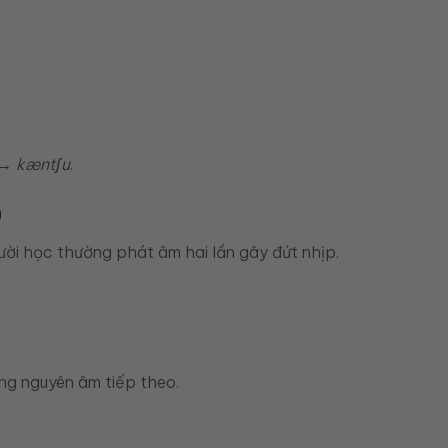
 → kæntʃu
.
)
ười học thường phát âm hai lần gây đứt nhịp.
ng nguyên âm tiếp theo.