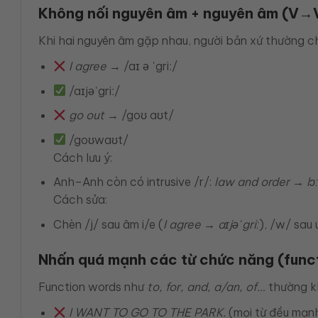
Không nối nguyên âm + nguyên âm (V→V
Khi hai nguyên âm gặp nhau, người bản xứ thường c
I agree
→ /aɪ ə ˈgriː/
/aɪjəˈgriː/
go out
→ /goʊ aʊt/
/goʊwaʊt/
Cách lưu ý:
Anh–Anh còn có intrusive /r/:
law and order → lɔː
Cách sửa:
Chèn /j/ sau âm i/e (
I agree → aɪjəˈgriː
), /w/ sau 
Nhấn quá mạnh các từ chức năng (func
Function words như
to, for, and, a/an, of…
thường k
I WANT TO GO TO THE PARK.
(mọi từ đều mạn