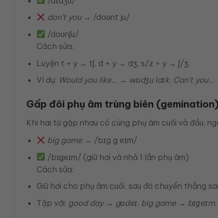
/dɪdʒu/
don’t you
→ /doʊnt ju/
/doʊnʃu/
Cách sửa:
Luyện t + y → tʃ, d + y → dʒ, s/z + y → ʃ/ʒ.
Ví dụ:
Would you like… → wʊdʒu laɪk
,
Can’t you…
Gấp đôi phụ âm trùng biên (gemination
Khi hai từ gặp nhau có cùng phụ âm cuối và đầu, ng
big game
→ /bɪg g eɪm/
/bɪɡeɪm/ (giữ hơi và nhả 1 lần phụ âm)
Cách sửa:
Giữ hơi cho phụ âm cuối, sau đó chuyển thẳng sa
Tập với:
good day → gʊdeɪ
,
big game → bɪɡeɪm
.