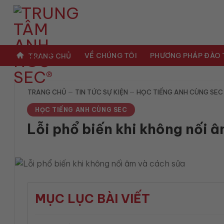
Bỏ
qua
nội
dung
VỀ CHÚNG TÔI
PHƯƠNG PHÁP ĐÀO
TRANG CHỦ
TRANG CHỦ
—
TIN TỨC SỰ KIỆN
—
HỌC TIẾNG ANH CÙNG SEC
HỌC TIẾNG ANH CÙNG SEC
Lỗi phổ biến khi không nối 
MỤC LỤC BÀI VIẾT