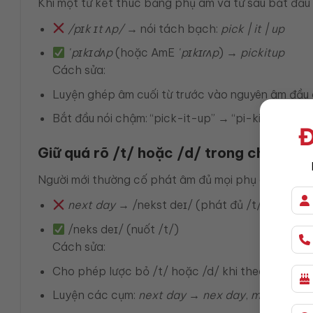
Khi một từ kết thúc bằng phụ âm và từ sau bắt đầu 
/pɪk ɪt ʌp/
→ nói tách bạch:
pick | it | up
ˈpɪkɪdʌp
(hoặc AmE
ˈpɪkɪɾʌp
) →
pickitup
Cách sửa:
Luyện ghép âm cuối từ trước vào nguyên âm đầu 
Bắt đầu nói chậm: “pick-it-up” → “pi-kit-up” → “p
Đ
Giữ quá rõ /t/ hoặc /d/ trong chùm ph
Người mới thường cố phát âm đủ mọi phụ âm khiến g
next day
→ /nekst deɪ/ (phát đủ /t/)
/neks deɪ/ (nuốt /t/)
Cách sửa:
Cho phép lược bỏ /t/ hoặc /d/ khi theo sau là p
Luyện các cụm:
next day → nex day
,
must be → 