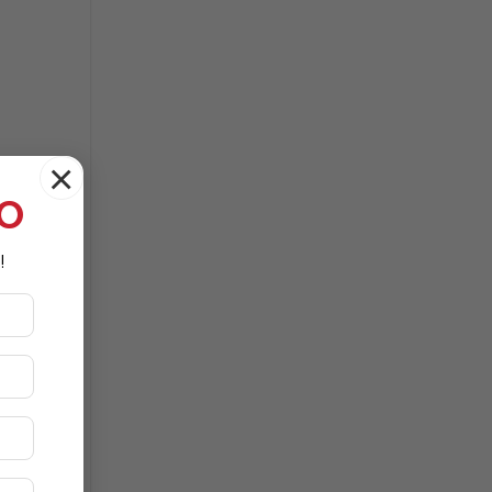
×
TO
!