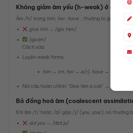
Không giảm âm yếu (h-weak) ở đại từ v
Âm /h/ trong
him, her, have…
thường bị giảm hoặc mấ
give him
→ /gɪv hɪm/
/gɪvɪm/
Cách sửa:
Luyện weak forms:
him → ɪm
,
her → ə(r)
,
have → əv
,
them 
Nói câu hoàn chỉnh: “Give him a call” →
ˈɡɪvɪmə kɔ
Bỏ đồng hoá âm (coalescent assimilati
Khi âm /t/ hoặc /d/ gặp /j/ (you, your), nó thường 
did you
→ /dɪd ju/