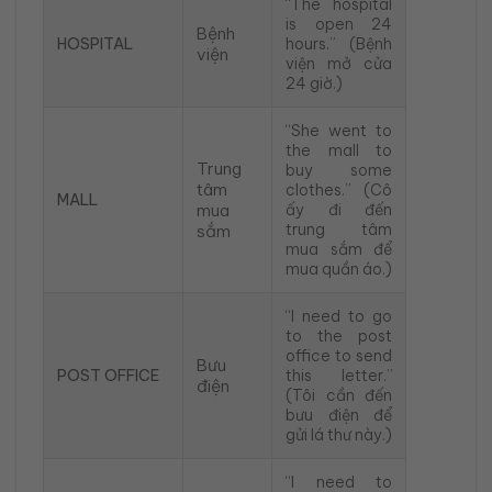
“The hospital
is open 24
Bệnh
HOSPITAL
hours.” (Bệnh
viện
viện mở cửa
24 giờ.)
“She went to
the mall to
Trung
buy some
tâm
clothes.” (Cô
MALL
mua
ấy đi đến
trung tâm
sắm
mua sắm để
mua quần áo.)
“I need to go
to the post
office to send
Bưu
POST OFFICE
this letter.”
điện
(Tôi cần đến
bưu điện để
gửi lá thư này.)
“I need to