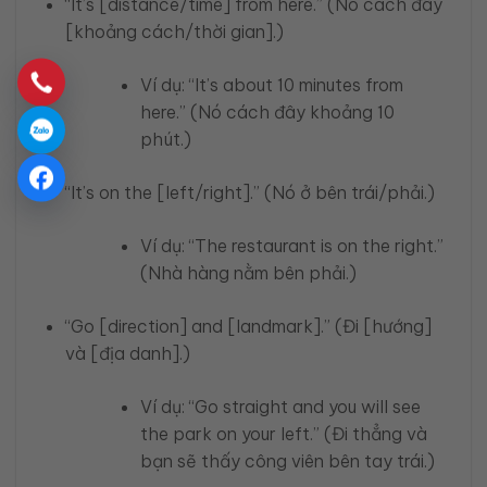
“It’s [distance/time] from here.” (Nó cách đây
[khoảng cách/thời gian].)
Ví dụ: “It’s about 10 minutes from
here.” (Nó cách đây khoảng 10
phút.)
“It’s on the [left/right].” (Nó ở bên trái/phải.)
Ví dụ: “The restaurant is on the right.”
(Nhà hàng nằm bên phải.)
“Go [direction] and [landmark].” (Đi [hướng]
và [địa danh].)
Ví dụ: “Go straight and you will see
the park on your left.” (Đi thẳng và
bạn sẽ thấy công viên bên tay trái.)