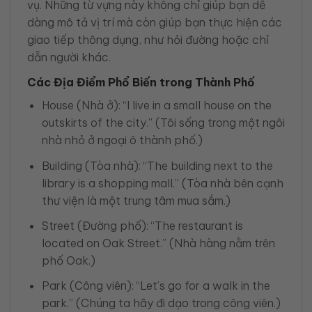
vụ. Những từ vựng này không chỉ giúp bạn dễ
dàng mô tả vị trí mà còn giúp bạn thực hiện các
giao tiếp thông dụng, như hỏi đường hoặc chỉ
dẫn người khác.
Các Địa Điểm Phổ Biến trong Thành Phố
House (Nhà ở): “I live in a small house on the
outskirts of the city.” (Tôi sống trong một ngôi
nhà nhỏ ở ngoại ô thành phố.)
Building (Tòa nhà): “The building next to the
library is a shopping mall.” (Tòa nhà bên cạnh
thư viện là một trung tâm mua sắm.)
Street (Đường phố): “The restaurant is
located on Oak Street.” (Nhà hàng nằm trên
phố Oak.)
Park (Công viên): “Let’s go for a walk in the
park.” (Chúng ta hãy đi dạo trong công viên.)