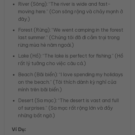
River (Sông): “The river is wide and fast-
moving here.” (Con sông rộng và chảy mạnh ở
đây.)
Forest (Rừng): “We went camping in the forest
last summer.” (Chúng tôi đã đi cắm trại trong
rừng mùa hè năm ngoái.)
Lake (Hồ): “The lake is perfect for fishing.” (Hồ
rất lý tưởng cho việc câu cá.)
Beach (Bãi biển): “I love spending my holidays
on the beach.” (Tôi thích dành kỳ nghỉ của
mình trên bãi biển.)
Desert (Sa mạc): “The desert is vast and full
of surprises.” (Sa mạc rất rộng lớn và đầy
những bất ngờ.)
Ví Dụ: