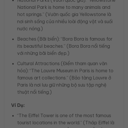
National Park is home to many animals and
hot springs.” (Vườn quốc gia Yellowstone là
nơi sinh sống của nhiều loài động vật và suối
nước nóng.)
Beaches (Bãi biển): “Bora Bora is famous for
its beautiful beaches.” (Bora Bora nổi tiếng
với những bãi biển đẹp.)
Cultural Attractions (Điểm tham quan văn
hóa): “The Louvre Museum in Paris is home to
famous art collections.” (Bảo tàng Louvre ở
Paris là nơi lưu giữ những bộ sưu tập nghệ
thuật nổi tiếng.)
Ví Dụ:
“The Eiffel Tower is one of the most famous
tourist locations in the world.” (Tháp Eiffel là