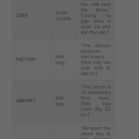
the café near
the library.”
Quán
CAFÉ
(Chúng ta
cà phê
gặp nhau ở
quán cà phê
gần thư viện.)
“The factory
produces
Nhà
electronics.”
FACTORY
máy
(Nhà máy sản
xuất thiết bị
điện tử.)
“The airport is
20 kilometers
Sân
from here.”
AIRPORT
bay
(Sân bay
cách đây 20
km.)
“We spent the
whole day at