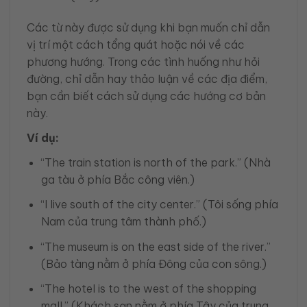
Các từ này được sử dụng khi bạn muốn chỉ dẫn
vị trí một cách tổng quát hoặc nói về các
phương hướng. Trong các tình huống như hỏi
đường, chỉ dẫn hay thảo luận về các địa điểm,
bạn cần biết cách sử dụng các hướng cơ bản
này.
Ví dụ:
“The train station is north of the park.” (Nhà
ga tàu ở phía Bắc công viên.)
“I live south of the city center.” (Tôi sống phía
Nam của trung tâm thành phố.)
“The museum is on the east side of the river.”
(Bảo tàng nằm ở phía Đông của con sông.)
“The hotel is to the west of the shopping
mall.” (Khách sạn nằm ở phía Tây của trung