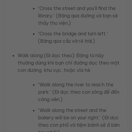
“Cross the street and you’ll find the
library.” (Băng qua đường và bạn sẽ
thấy thư viện.)
“Cross the bridge and turn left.”
(Băng qua cầu và rẽ trái.)
Walk along (Đi dọc theo): Động từ này
thường dùng khi bạn chỉ đường dọc theo một
con đường, khu vực, hoặc vỉa hè.
“Walk along the river to reach the
park.” (Đi dọc theo con sông để đến
công viên.)
“Walk along the street and the
bakery will be on your right.” (Đi dọc
theo con phố và tiệm bánh sẽ ở bên