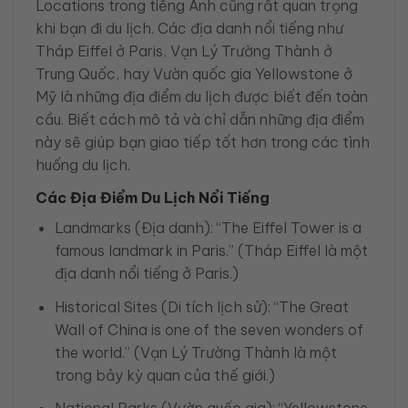
Locations trong tiếng Anh cũng rất quan trọng
khi bạn đi du lịch. Các địa danh nổi tiếng như
Tháp Eiffel ở Paris, Vạn Lý Trường Thành ở
Trung Quốc, hay Vườn quốc gia Yellowstone ở
Mỹ là những địa điểm du lịch được biết đến toàn
cầu. Biết cách mô tả và chỉ dẫn những địa điểm
này sẽ giúp bạn giao tiếp tốt hơn trong các tình
huống du lịch.
Các Địa Điểm Du Lịch Nổi Tiếng
Landmarks (Địa danh): “The Eiffel Tower is a
famous landmark in Paris.” (Tháp Eiffel là một
địa danh nổi tiếng ở Paris.)
Historical Sites (Di tích lịch sử): “The Great
Wall of China is one of the seven wonders of
the world.” (Vạn Lý Trường Thành là một
trong bảy kỳ quan của thế giới.)
National Parks (Vườn quốc gia): “Yellowstone