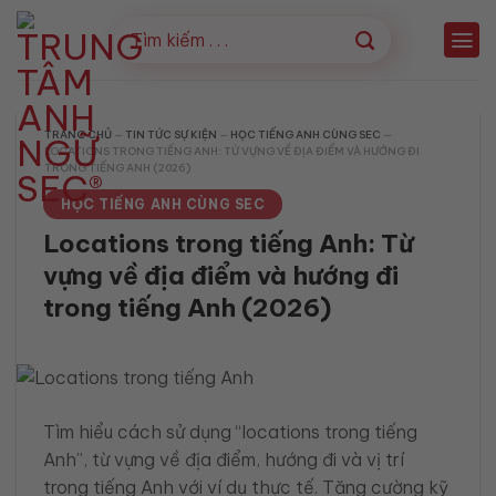
Bỏ
qua
nội
dung
TRANG CHỦ
—
TIN TỨC SỰ KIỆN
—
HỌC TIẾNG ANH CÙNG SEC
—
LOCATIONS TRONG TIẾNG ANH: TỪ VỰNG VỀ ĐỊA ĐIỂM VÀ HƯỚNG ĐI
TRONG TIẾNG ANH (2026)
HỌC TIẾNG ANH CÙNG SEC
Locations trong tiếng Anh: Từ
vựng về địa điểm và hướng đi
trong tiếng Anh (2026)
Tìm hiểu cách sử dụng “locations trong tiếng
Anh”, từ vựng về địa điểm, hướng đi và vị trí
trong tiếng Anh với ví dụ thực tế. Tăng cường kỹ