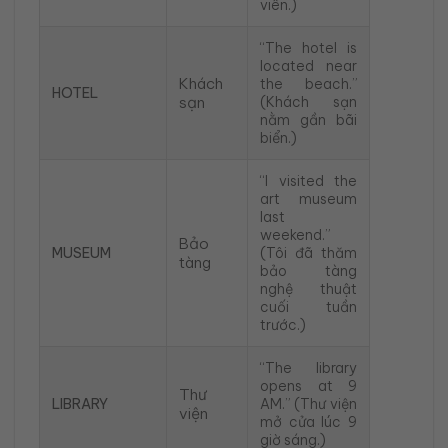
viên.)
“The hotel is
located near
Khách
the beach.”
HOTEL
sạn
(Khách sạn
nằm gần bãi
biển.)
“I visited the
art museum
last
weekend.”
Bảo
MUSEUM
(Tôi đã thăm
tàng
bảo tàng
nghệ thuật
cuối tuần
trước.)
“The library
opens at 9
Thư
LIBRARY
AM.” (Thư viện
viện
mở cửa lúc 9
giờ sáng.)