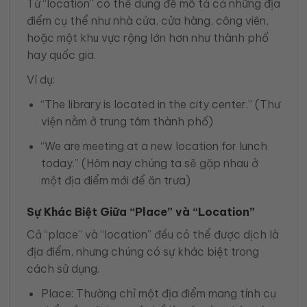
Từ “location” có thể dùng để mô tả cả những địa
điểm cụ thể như nhà cửa, cửa hàng, công viên,
hoặc một khu vực rộng lớn hơn như thành phố
hay quốc gia.
Ví dụ:
“The library is located in the city center.” (Thư
viện nằm ở trung tâm thành phố)
“We are meeting at a new location for lunch
today.” (Hôm nay chúng ta sẽ gặp nhau ở
một địa điểm mới để ăn trưa)
Sự Khác Biệt Giữa “Place” và “Location”
Cả “place” và “location” đều có thể được dịch là
địa điểm, nhưng chúng có sự khác biệt trong
cách sử dụng.
Place: Thường chỉ một địa điểm mang tính cụ