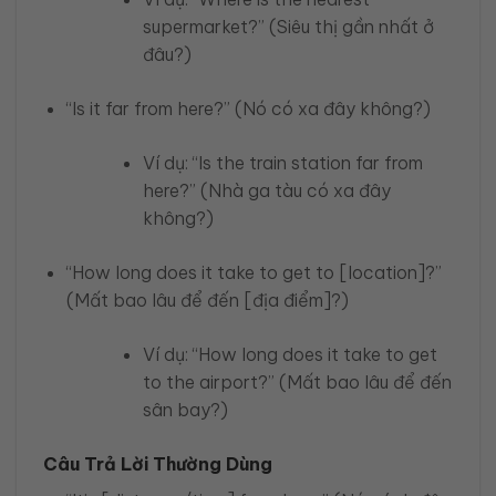
supermarket?” (Siêu thị gần nhất ở
đâu?)
“Is it far from here?” (Nó có xa đây không?)
Ví dụ: “Is the train station far from
here?” (Nhà ga tàu có xa đây
không?)
“How long does it take to get to [location]?”
(Mất bao lâu để đến [địa điểm]?)
Ví dụ: “How long does it take to get
to the airport?” (Mất bao lâu để đến
sân bay?)
Câu Trả Lời Thường Dùng