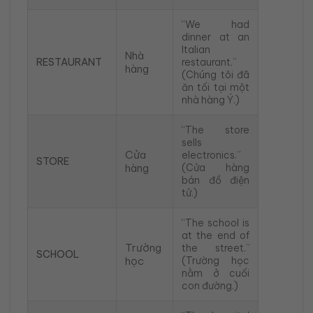
“We had
dinner at an
Italian
Nhà
RESTAURANT
restaurant.”
hàng
(Chúng tôi đã
ăn tối tại một
nhà hàng Ý.)
“The store
sells
Cửa
electronics.”
STORE
hàng
(Cửa hàng
bán đồ điện
tử.)
“The school is
at the end of
Trường
the street.”
SCHOOL
học
(Trường học
nằm ở cuối
con đường.)