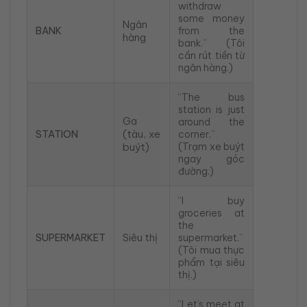
withdraw
some money
Ngân
BANK
from the
hàng
bank.” (Tôi
cần rút tiền từ
ngân hàng.)
“The bus
station is just
Ga
around the
(tàu, xe
STATION
corner.”
buýt)
(Trạm xe buýt
ngay góc
đường.)
“I buy
groceries at
the
Siêu thị
SUPERMARKET
supermarket.”
(Tôi mua thực
phẩm tại siêu
thị.)
“Let’s meet at