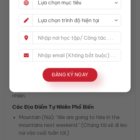
Khi bạn ở trong một thành phố và cần chỉ dẫn,
việc sử dụng chính xác các từ vựng này sẽ giúp
bạn giao tiếp hiệu quả. Nếu bạn đi du lịch hoặc
mới chuyển đến thành phố, việc nắm vững các
địa điểm phổ biến này là rất quan trọng.
Địa Điểm trong Thiên Nhiên
Locations trong tiếng Anh không chỉ xuất hiện
trong các thành phố mà còn rộng khắp trong
thiên nhiên. Từ các địa điểm như rừng, núi, hồ,
ĐĂNG KÝ NGAY
sông cho đến bãi biển, tất cả đều là những địa
điểm quan trọng mà bạn cần biết khi nói về thiên
nhiên.
Các Địa Điểm Tự Nhiên Phổ Biến
Mountain (Núi): “We are going to hike in the
mountains next weekend.” (Chúng tôi sẽ đi leo
núi vào cuối tuần tới.)