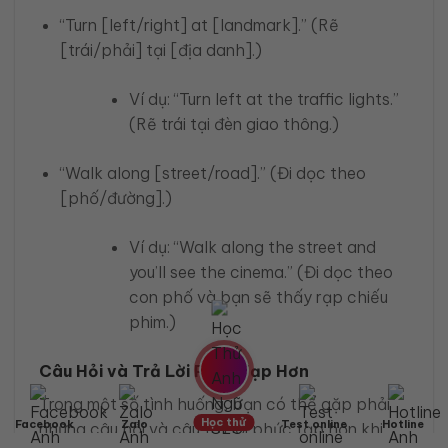
“Turn [left/right] at [landmark].” (Rẽ
[trái/phải] tại [địa danh].)
Ví dụ: “Turn left at the traffic lights.”
(Rẽ trái tại đèn giao thông.)
“Walk along [street/road].” (Đi dọc theo
[phố/đường].)
Ví dụ: “Walk along the street and
you’ll see the cinema.” (Đi dọc theo
con phố và bạn sẽ thấy rạp chiếu
phim.)
Câu Hỏi và Trả Lời Phức Tạp Hơn
Trong một số tình huống, bạn có thể gặp phải
Học thử
Facebook
Zalo
Test online
Hotline
những câu hỏi và câu trả lời phức tạp hơn khi