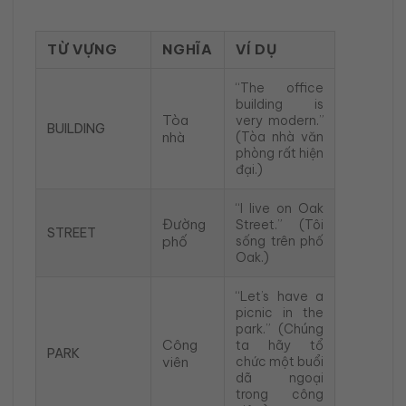
TỪ VỰNG
NGHĨA
VÍ DỤ
“The office
building is
Tòa
very modern.”
BUILDING
nhà
(Tòa nhà văn
phòng rất hiện
đại.)
“I live on Oak
Đường
Street.” (Tôi
STREET
phố
sống trên phố
Oak.)
“Let’s have a
picnic in the
park.” (Chúng
Công
ta hãy tổ
PARK
viên
chức một buổi
dã ngoại
trong công