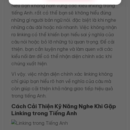
Nếu bạn không nắm vững các kiểu linking trong
tiếng Anh, rất có thể bạn sẽ không hiểu đúng
những gì người bản ngữ nói, đặc biệt là khi nghe
những câu dài hoặc nói nhanh. Việc không nhận
ra linking có thể khiến bạn hiểu sai ý nghĩa của
câu nói hoặc bỏ lỡ những từ quan trọng. Để cải
thiện, bạn cần luyện nghe và làm quen với các
kiểu nối âm để có thể nhận diện chính xác khi
chúng xuất hiện.
Vì vậy, việc nhận diện chính xác linking không
chỉ giúp bạn hiểu rõ hơn về nghĩa của câu mà
còn giúp cải thiện khả năng giao tiếp hiệu quả
trong tiếng Anh.
Cách Cải Thiện Kỹ Năng Nghe Khi Gặp
Linking trong Tiếng Anh