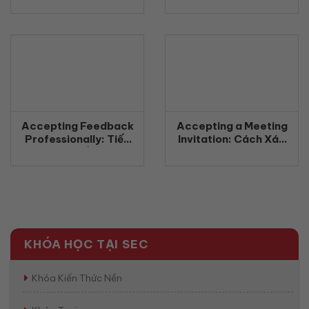
bằng tiếng Anh
Chuyên Nghiệp
(2026)
(2026)
Accepting Feedback
Accepting a Meeting
Professionally: Tiếp
Invitation: Cách Xác
nhận phản hồi chuyên
Nhận Tham Gia Cuộc
nghiệp bằng tiếng Anh
Họp Bằng Tiếng Anh
(2026)
Chuyên Nghiệp
(2026)
KHÓA HỌC TẠI SEC
Khóa Kiến Thức Nền