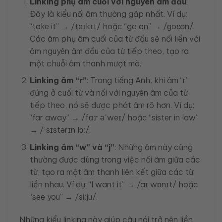
Linking phụ âm cuối với nguyên âm đầu
:
Đây là kiểu nối âm thường gặp nhất. Ví dụ:
“take it” → /teɪkɪt/ hoặc “go on” → /ɡoʊɔn/.
Các âm phụ âm cuối của từ đầu sẽ nối liền với
âm nguyên âm đầu của từ tiếp theo, tạo ra
một chuỗi âm thanh mượt mà.
Linking âm “r”
: Trong tiếng Anh, khi âm “r”
đứng ở cuối từ và nối với nguyên âm của từ
tiếp theo, nó sẽ được phát âm rõ hơn. Ví dụ:
“far away” → /fɑːr əˈweɪ/ hoặc “sister in law”
→ /ˈsɪstərɪn lɔː/.
Linking âm “w” và “j”
: Những âm này cũng
thường được dùng trong việc nối âm giữa các
từ, tạo ra một âm thanh liên kết giữa các từ
liền nhau. Ví dụ: “I want it” → /aɪ wɒnɪt/ hoặc
“see you” → /siːju/.
Những kiểu linking này giúp câu nói trở nên liền