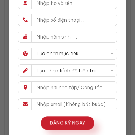
linking, nhưng âm thanh của nó lại giống như một
từ mới với ý nghĩa khác. Chính vì vậy, khi không
nhận ra linking, bạn sẽ bị bối rối và nghĩ rằng
mình nghe phải một từ hoàn toàn khác.
Không Nhận Ra Sự Thay Đổi Âm
Một lỗi khác mà người học thường gặp là không
nhận ra sự thay đổi trong âm thanh khi linking
xảy ra. Trong tiếng Anh, một số âm không được
phát âm rõ ràng khi đứng riêng lẻ, nhưng khi
chúng nối với âm của từ sau, âm đó sẽ được
phát âm rõ hơn, tạo ra một âm thanh liên tục.
Chẳng hạn, trong câu “far away”, âm /r/ ở cuối
từ “far” khi nối với từ “away” sẽ được phát âm rõ
ràng hơn. Nếu bạn không chú ý đến sự thay đổi
này, bạn có thể bỏ lỡ thông tin quan trọng trong
cuộc hội thoại.
ĐĂNG KÝ NGAY
Ảnh Hưởng Đến Việc Hiểu Đúng Câu Nói