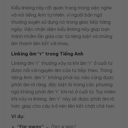
Kiểu linking này rất quan trọng trong việc nghe
và nói tiếng Anh tự nhiên, vì người bản ngữ
thường xuyên sử dụng nó trong giao tiếp hàng
ngày. Việc nhận diện kiểu linking này giúp bạn
tránh nhầm lẫn giữa các từ riêng biệt và những
âm thanh liên kết với nhau.
Linking âm “r” trong Tiếng Anh
Linking âm “r” thường xảy ra khi âm “r” ở cuối từ
được nối với nguyên âm của từ tiếp theo. Trong
tiếng Anh, âm “r” không phải lúc nào cũng được
phát âm rõ ràng, đặc biệt là trong các phương
ngữ không phát âm “r” khi nó ở cuối từ. Tuy nhiên,
khi xảy ra linking, âm “r” này sẽ được phát âm rõ
hơn, giúp cho câu trở nên liên kết chặt chẽ hơn.
Ví dụ:
“Far away”
→ /fɑːr əˈweɪ/