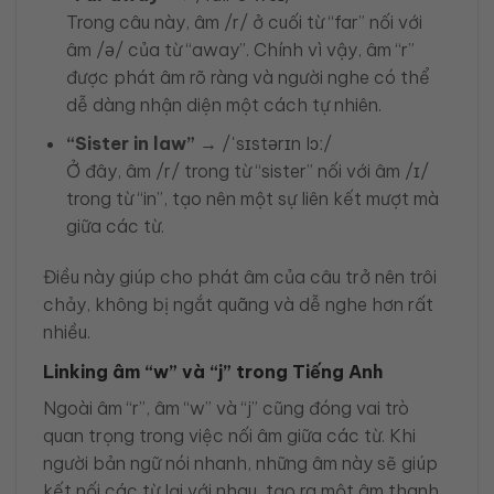
Trong câu này, âm /r/ ở cuối từ “far” nối với
âm /ə/ của từ “away”. Chính vì vậy, âm “r”
được phát âm rõ ràng và người nghe có thể
dễ dàng nhận diện một cách tự nhiên.
“Sister in law”
→ /ˈsɪstərɪn lɔː/
Ở đây, âm /r/ trong từ “sister” nối với âm /ɪ/
trong từ “in”, tạo nên một sự liên kết mượt mà
giữa các từ.
Điều này giúp cho phát âm của câu trở nên trôi
chảy, không bị ngắt quãng và dễ nghe hơn rất
nhiều.
Linking âm “w” và “j” trong Tiếng Anh
Ngoài âm “r”, âm “w” và “j” cũng đóng vai trò
quan trọng trong việc nối âm giữa các từ. Khi
người bản ngữ nói nhanh, những âm này sẽ giúp
kết nối các từ lại với nhau, tạo ra một âm thanh