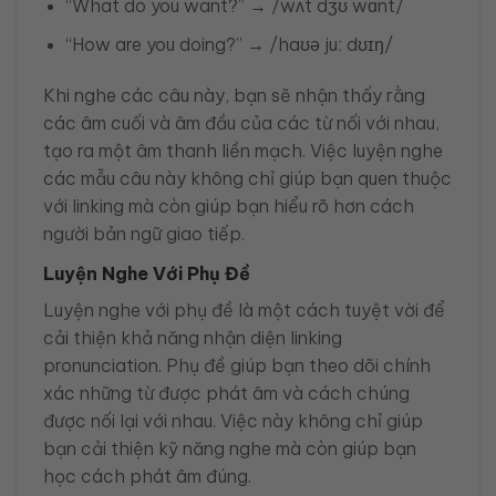
“What do you want?” → /wʌt dʒʊ wɑnt/
“How are you doing?” → /haʊə juː dʊɪŋ/
Khi nghe các câu này, bạn sẽ nhận thấy rằng
các âm cuối và âm đầu của các từ nối với nhau,
tạo ra một âm thanh liền mạch. Việc luyện nghe
các mẫu câu này không chỉ giúp bạn quen thuộc
với linking mà còn giúp bạn hiểu rõ hơn cách
người bản ngữ giao tiếp.
Luyện Nghe Với Phụ Đề
Luyện nghe với phụ đề là một cách tuyệt vời để
cải thiện khả năng nhận diện linking
pronunciation. Phụ đề giúp bạn theo dõi chính
xác những từ được phát âm và cách chúng
được nối lại với nhau. Việc này không chỉ giúp
bạn cải thiện kỹ năng nghe mà còn giúp bạn
học cách phát âm đúng.