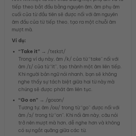
tiếp theo bắt đầu bằng nguyên âm, âm phụ âm
cuối của từ đầu tiên sẽ được nối với âm nguyên
âm đầu của từ tiếp theo, tạo ra một chuỗi âm
mượt mà.
Ví dụ:
“Take it”
→ /teɪkɪt/
Trong ví dụ này, âm /k/ của từ “take” nối với
âm /ɪ/ của từ “it”, tạo thành một âm liên tiếp.
Khi người bản ngữ nói nhanh, bạn sẽ không
nghe thấy sự tách biệt giữa hai từ này mà
chúng sẽ được phát âm liên tục.
“Go on”
→ /ɡoʊɔn/
Tương tự, âm /oʊ/ trong từ “go” được nối với
âm /ɔ/ trong từ “on”. Khi nối âm này, câu nói
trở nên mượt mà hơn, dễ nghe hơn và không
có sự ngắt quãng giữa các từ.