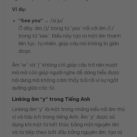
Ví dụ:
“See you”
→ /siːju/
Ở đây, âm /j/ trong từ “you” nối với âm /iː/
trong từ “see”. Điều này tạo ra một âm thanh
liên tục, tự nhiên, giúp câu nói không bị gián
đoạn.
Âm “w” và “j” không chỉ giúp câu trở nên mượt
mà mà còn giúp người nghe dễ dàng hiểu được
nội dung mà không cảm thấy bối rối vì sự ngắt
quãng giữa các từ.
Linking âm “y” trong Tiếng Anh
Linking âm “y” là một trong những kiểu nối âm thú
vị và hữu ích trong tiếng Anh. Âm “y” được sử
dụng khi một từ kết thúc bằng một nguyên âm
và từ tiếp theo bắt đầu bằng nguyên âm, tạo ra