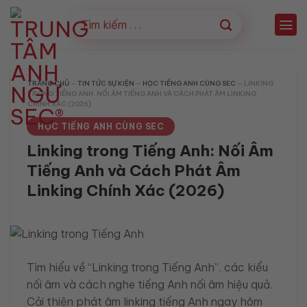
Bỏ
qua
nội
dung
TRANG CHỦ
—
TIN TỨC SỰ KIỆN
—
HỌC TIẾNG ANH CÙNG SEC
—
LINKING
TRONG TIẾNG ANH: NỐI ÂM TIẾNG ANH VÀ CÁCH PHÁT ÂM LINKING
CHÍNH XÁC (2026)
HỌC TIẾNG ANH CÙNG SEC
Linking trong Tiếng Anh: Nối Âm
Tiếng Anh và Cách Phát Âm
Linking Chính Xác (2026)
Tìm hiểu về “Linking trong Tiếng Anh”, các kiểu
nối âm và cách nghe tiếng Anh nối âm hiệu quả.
Cải thiện phát âm linking tiếng Anh ngay hôm