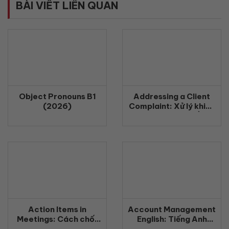
BÀI VIẾT LIÊN QUAN
Object Pronouns B1
Addressing a Client
(2026)
Complaint: Xử lý khiếu
nại khách hàng bằng
tiếng Anh chuyên
nghiệp (2026)
Action Items in
Account Management
Meetings: Cách chốt
English: Tiếng Anh
công việc rõ ràng
Quản Lý Khách Hàng