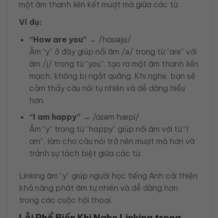
một âm thanh liên kết mượt mà giữa các từ.
Ví dụ:
“How are you”
→ /haʊəjʊ/
Âm “y” ở đây giúp nối âm /ə/ trong từ “are” với
âm /j/ trong từ “you”, tạo ra một âm thanh liền
mạch, không bị ngắt quãng. Khi nghe, bạn sẽ
cảm thấy câu nói tự nhiên và dễ dàng hiểu
hơn.
“I am happy”
→ /aɪəm hæpi/
Âm “y” trong từ “happy” giúp nối âm với từ “I
am”, làm cho câu nói trở nên mượt mà hơn và
tránh sự tách biệt giữa các từ.
Linking âm “y” giúp người học tiếng Anh cải thiện
khả năng phát âm tự nhiên và dễ dàng hơn
trong các cuộc hội thoại.
Lỗi Phổ Biến Khi Nghe Linking trong