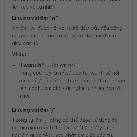
liên tục và tự nhiên.
Linking với âm “w”
Khi âm “w” được nối với từ kế tiếp bắt đầu bằng
nguyên âm, nó tạo ra một sự liên kết mượt mà
giữa các từ.
Ví dụ:
“I want it”
→ /aɪ wɒnɪt/
Trong câu này, âm /w/ của từ “want” sẽ nối
với âm /ɪ/ của từ “it”, tạo thành một âm thanh
liền mạch, làm cho câu nghe tự nhiên hơn rất
nhiều.
Linking với âm “j”
Tương tự, âm “j” cũng có thể được sử dụng để
nối âm giữa các từ khi âm “y” (từ chữ “y” trong
ngữ âm quốc tế) được phát âm giữa các từ.