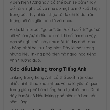
ý đến hiện tượng này, có thể bạn sẽ cảm thấy
bối rối vì nghe có vẻ như có một từ mới xuất hiện
trong câu. Tuy nhiên, thực tế đó chỉ là do hiện
tượng nối âm giữa các từ với nhau.
Ví dụ, khi nói câu “go on”, âm /o/ ở cuối từ “go” sẽ
nối với âm /ɔ/ ở đầu từ “on”. Khi nối âm như vậy,
bạn sẽ nghe câu này như một từ duy nhất chứ
không phải hai từ riêng biệt. Đây là một trong
những kiểu linking phổ biến mà người học tiếng
Anh thường gặp.
Các kiểu Linking trong Tiếng Anh
Linking trong tiếng Anh có thể xuất hiện dưới
nhiều hình thức khác nhau, và nó là yếu tố quan
trọng giúp phát âm tiếng Anh tự nhiên hơn. Dưới
đây là một số kiểu linking phổ biến mà bạn cần
nắm vững: