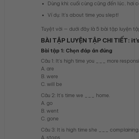
Dùng khi: cuối cùng cũng đến lúc, hơi c
Ví dụ: It’s about time you slept!
Tuyệt vời — dưới đây là 5 bài tập luyện t
BÀI TẬP LUYỆN TẬP CHI TIẾT: it’s
Bài tập 1: Chọn đáp án đúng
Câu 1: It’s high time you ___ more responsi
A. are
B. were
C. will be
Câu 2: It’s time we ___ home.
A. go
B. went
C. gone
Câu 3: It is high time she ___ complaining
A. stops