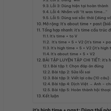
Lỗi 3: Dùng hiện tại hoàn thành
Lỗi 4: Nhầm với “It was time…”
Lỗi 5: Dùng sai sắc thái (dùng v
Mở rộng: It’s about time + past (biế
Tổng hợp nhanh: it’s time cấu trúc
It’s time + to V
It’s time + S + V2 (it’s time + p
It’s high time + S + V2 (it’s high
It’s about time + S + V2
BÀI TẬP LUYỆN TẬP CHI TIẾT: it’s h
Bài tập 1: Chọn đáp án đúng
Bài tập 2: Sửa lỗi sai
Bài tập 3: Viết lại câu (10 câu)
Bài tập 4: Dịch Việt → Anh – c
Bài tập 5: Hoàn thành hội thoạ
Kết luận
it’s high time + past: Dùng thế n