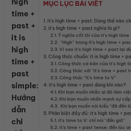
high
MỤC LỤC BÀI VIẾT
time +
it’s high time + past: Dùng thế nào 
past +
it’s high time + past nghĩa là gì?
Ý nghĩa cốt lõi của it’s high time
it is
“High” trong it’s high time + pas
high
Vì sao it’s high time + past lại 
Công thức chuẩn: it is high time + p
time +
Công thức cơ bản của it’s high t
Công thức với “It’s time + past 
past
Công thức “It’s time to V”
simple:
it’s high time + past dùng khi nào?
Khi bạn muốn nhắc ai đó làm việ
Hướng
Khi bạn muốn nhấn mạnh sự cấp 
Khi bạn muốn nói kiểu “đã đến l
dẫn
Phân biệt đầy đủ: it’s high time + pas
chi
it’s time to V: chỉ nói “đến giờ”
it’s time + past tense: đến lúc 