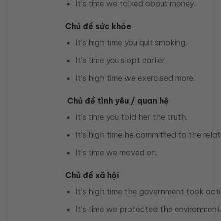
It’s time we talked about money.
Chủ đề sức khỏe
It’s high time you quit smoking.
It’s time you slept earlier.
It’s high time we exercised more.
Chủ đề tình yêu / quan hệ
It’s time you told her the truth.
It’s high time he committed to the relat
It’s time we moved on.
Chủ đề xã hội
It’s high time the government took acti
It’s time we protected the environment