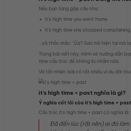
Nếu bạn từng gặp câu như:
It’s high time you went home.
It’s high time she stopped complaining.
…và thắc mắc: “Ủa? Sao nói hiện tại mà l
Trong bài viết này, mình sẽ hướng dẫn bạn 
time cấu trúc để không bị nhầm nữa.
Và tất nhiên: bài có rất nhiều ví dụ đời 
it’s high time + past nghĩa là gì?
Ý nghĩa cốt lõi của it’s high time + pas
Cấu trúc it’s high time + past có nghĩa là:
Đã đến lúc (rất nên) ai đó làm 