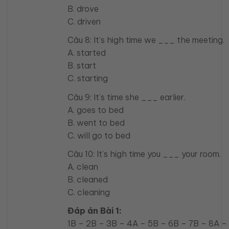
B. drove
C. driven
Câu 8: It’s high time we ___ the meeting.
A. started
B. start
C. starting
Câu 9: It’s time she ___ earlier.
A. goes to bed
B. went to bed
C. will go to bed
Câu 10: It’s high time you ___ your room.
A. clean
B. cleaned
C. cleaning
Đáp án Bài 1:
1B – 2B – 3B – 4A – 5B – 6B – 7B – 8A –