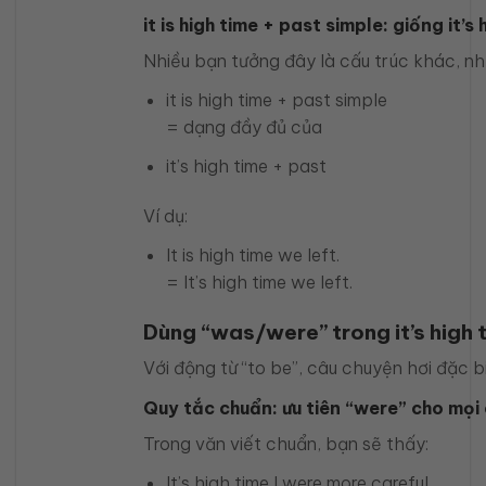
it is high time + past simple: giống it’s
Nhiều bạn tưởng đây là cấu trúc khác, nh
it is high time + past simple
= dạng đầy đủ của
it’s high time + past
Ví dụ:
It is high time we left.
= It’s high time we left.
Dùng “was/were” trong it’s high t
Với động từ “to be”, câu chuyện hơi đặc bi
Quy tắc chuẩn: ưu tiên “were” cho mọi
Trong văn viết chuẩn, bạn sẽ thấy:
It’s high time I were more careful.