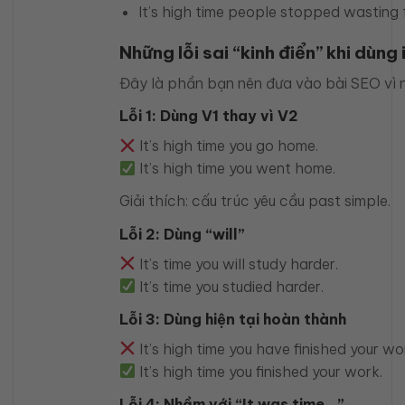
It’s high time people stopped wasting 
Những lỗi sai “kinh điển” khi dùng 
Đây là phần bạn nên đưa vào bài SEO vì n
Lỗi 1: Dùng V1 thay vì V2
It’s high time you go home.
It’s high time you went home.
Giải thích: cấu trúc yêu cầu past simple.
Lỗi 2: Dùng “will”
It’s time you will study harder.
It’s time you studied harder.
Lỗi 3: Dùng hiện tại hoàn thành
It’s high time you have finished your wo
It’s high time you finished your work.
Lỗi 4: Nhầm với “It was time…”