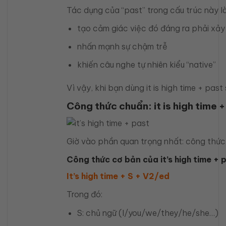
Tác dụng của “past” trong cấu trúc này là
tạo cảm giác việc đó đáng ra phải xảy
nhấn mạnh sự chậm trễ
khiến câu nghe tự nhiên kiểu “native”
Vì vậy, khi bạn dùng it is high time + pas
Công thức chuẩn: it is high time 
Giờ vào phần quan trọng nhất: công thức
Công thức cơ bản của it’s high time + 
It’s high time + S + V2/ed
Trong đó:
S: chủ ngữ (I/you/we/they/he/she…)