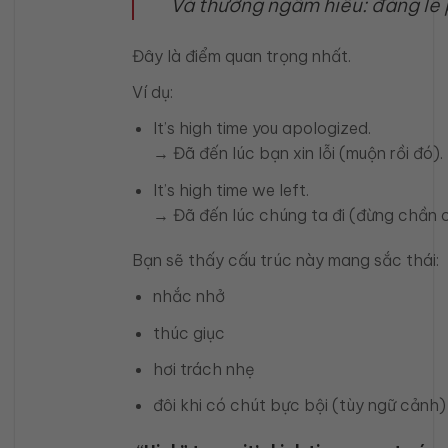
Và thường ngầm hiểu: đáng lẽ p
Đây là điểm quan trọng nhất.
Ví dụ:
It’s high time you apologized.
→ Đã đến lúc bạn xin lỗi (muộn rồi đó).
It’s high time we left.
→ Đã đến lúc chúng ta đi (đừng chần c
Bạn sẽ thấy cấu trúc này mang sắc thái:
nhắc nhở
thúc giục
hơi trách nhẹ
đôi khi có chút bực bội (tùy ngữ cảnh)