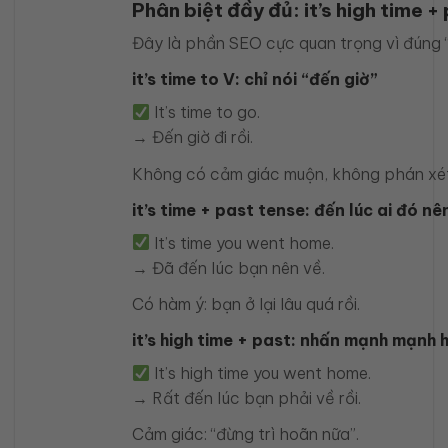
Phân biệt đầy đủ: it’s high time + 
Đây là phần SEO cực quan trọng vì đúng “
it’s time to V: chỉ nói “đến giờ”
It’s time to go.
→ Đến giờ đi rồi.
Không có cảm giác muộn, không phán xét
it’s time + past tense: đến lúc ai đó n
It’s time you went home.
→ Đã đến lúc bạn nên về.
Có hàm ý: bạn ở lại lâu quá rồi.
it’s high time + past: nhấn mạnh mạnh h
It’s high time you went home.
→ Rất đến lúc bạn phải về rồi.
Cảm giác: “đừng trì hoãn nữa”.