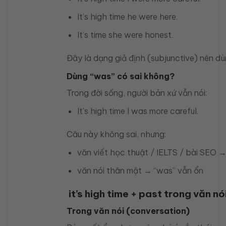
It’s high time he were here.
It’s time she were honest.
Đây là dạng giả định (subjunctive) nên d
Dùng “was” có sai không?
Trong đời sống, người bản xứ vẫn nói:
It’s high time I was more careful.
Câu này không sai, nhưng:
văn viết học thuật / IELTS / bài SEO 
văn nói thân mật → “was” vẫn ổn
it’s high time + past trong văn n
Trong văn nói (conversation)