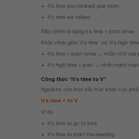
It’s time you cleaned your room.
It’s time we talked.
Đây chính là dạng it’s time + past tense.
Khác nhau giữa “it’s time” và “it’s high time”
It’s time + past tense → nhắc nhở vừa 
It’s high time + past → nhấn mạnh mạ
Công thức “It’s time to V”
Ngoài ra, còn một cấu trúc khác cực phổ 
It’s time + to V
Ví dụ:
It’s time to go to bed.
It’s time to start the meeting.