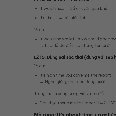
It was time… → kể chuyện quá khứ
It’s time… → nói hiện tại
Ví dụ:
It was time we left, so we said goodby
→ Lúc đó đã đến lúc chúng tôi rời đi.
Lỗi 5: Dùng sai sắc thái (dùng với sếp 
Ví dụ:
It’s high time you gave me the report.
→ Nghe giống như bạn đang quát.
Trong môi trường công việc, nên đổi:
Could you send me the report by 3 PM
Mở rộng: It’s about time + past (b