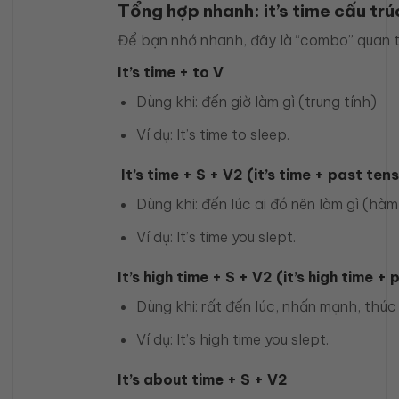
Tổng hợp nhanh: it’s time cấu tr
Để bạn nhớ nhanh, đây là “combo” quan t
It’s time + to V
Dùng khi: đến giờ làm gì (trung tính)
Ví dụ: It’s time to sleep.
It’s time + S + V2 (it’s time + past ten
Dùng khi: đến lúc ai đó nên làm gì (hà
Ví dụ: It’s time you slept.
It’s high time + S + V2 (it’s high time + 
Dùng khi: rất đến lúc, nhấn mạnh, thúc
Ví dụ: It’s high time you slept.
It’s about time + S + V2