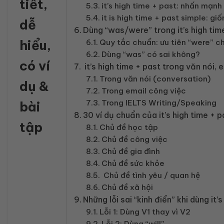
tiết,
it’s high time + past: nhấn mạnh
it is high time + past simple: giố
dễ
Dùng “was/were” trong it’s high time
hiểu,
Quy tắc chuẩn: ưu tiên “were” c
Dùng “was” có sai không?
có ví
it’s high time + past trong văn nói,
Trong văn nói (conversation)
dụ &
Trong email công việc
Trong IELTS Writing/Speaking
bài
30 ví dụ chuẩn của it’s high time + 
tập
Chủ đề học tập
Chủ đề công việc
Chủ đề gia đình
Chủ đề sức khỏe
Chủ đề tình yêu / quan hệ
Chủ đề xã hội
Những lỗi sai “kinh điển” khi dùng it’
Lỗi 1: Dùng V1 thay vì V2
Lỗi 2: Dùng “will”