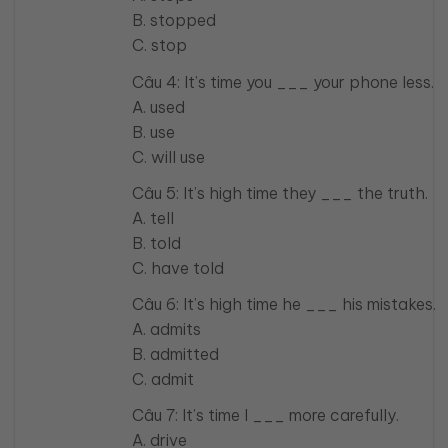
B. stopped
C. stop
Câu 4: It’s time you ___ your phone less.
A. used
B. use
C. will use
Câu 5: It’s high time they ___ the truth.
A. tell
B. told
C. have told
Câu 6: It’s high time he ___ his mistakes.
A. admits
B. admitted
C. admit
Câu 7: It’s time I ___ more carefully.
A. drive