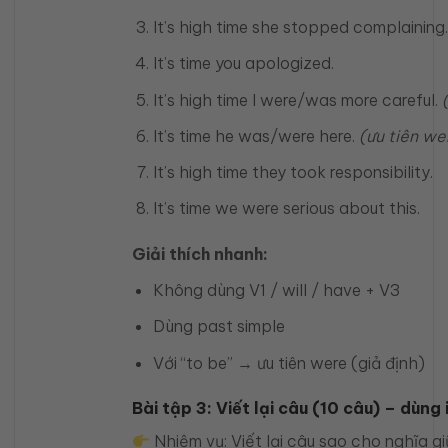
It’s high time she stopped complaining.
It’s time you apologized.
It’s high time I were/was more careful.
It’s time he was/were here.
(ưu tiên we
It’s high time they took responsibility.
It’s time we were serious about this.
Giải thích nhanh:
Không dùng V1 / will / have + V3
Dùng past simple
Với “to be” → ưu tiên were (giả định)
Bài tập 3: Viết lại câu (10 câu) – dùng 
Nhiệm vụ: Viết lại câu sao cho nghĩa giữ