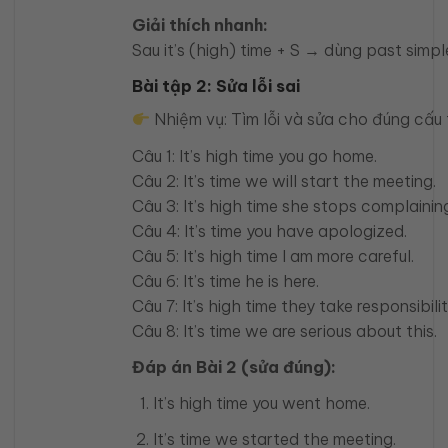
Giải thích nhanh:
Sau it’s (high) time + S → dùng past simpl
Bài tập 2: Sửa lỗi sai
Nhiệm vụ: Tìm lỗi và sửa cho đúng cấu t
Câu 1: It’s high time you go home.
Câu 2: It’s time we will start the meeting.
Câu 3: It’s high time she stops complainin
Câu 4: It’s time you have apologized.
Câu 5: It’s high time I am more careful.
Câu 6: It’s time he is here.
Câu 7: It’s high time they take responsibilit
Câu 8: It’s time we are serious about this.
Đáp án Bài 2 (sửa đúng):
It’s high time you went home.
It’s time we started the meeting.