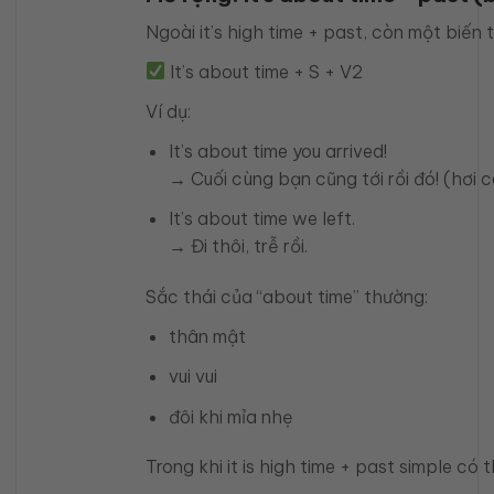
Ngoài it’s high time + past, còn một biến 
It’s about time + S + V2
Ví dụ:
It’s about time you arrived!
→ Cuối cùng bạn cũng tới rồi đó! (hơi c
It’s about time we left.
→ Đi thôi, trễ rồi.
Sắc thái của “about time” thường:
thân mật
vui vui
đôi khi mỉa nhẹ
Trong khi it is high time + past simple có