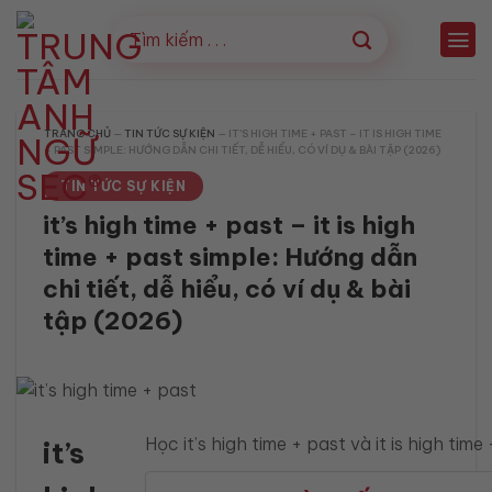
Bỏ
qua
nội
dung
TRANG CHỦ
—
TIN TỨC SỰ KIỆN
—
IT’S HIGH TIME + PAST – IT IS HIGH TIME
+ PAST SIMPLE: HƯỚNG DẪN CHI TIẾT, DỄ HIỂU, CÓ VÍ DỤ & BÀI TẬP (2026)
TIN TỨC SỰ KIỆN
it’s high time + past – it is high
time + past simple: Hướng dẫn
chi tiết, dễ hiểu, có ví dụ & bài
tập (2026)
Học it’s high time + past và it is high tim
it’s