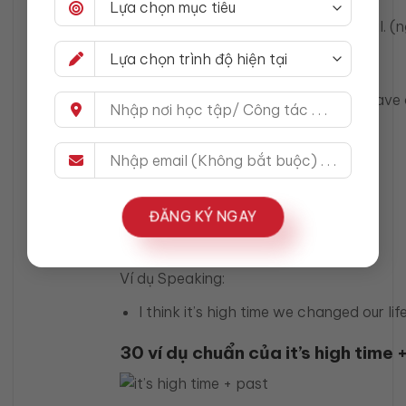
It’s high time you replied to my email. 
Bạn nên viết:
Could you please reply when you have
Trong IELTS Writing/Speaking
Dùng đúng ngữ cảnh sẽ “ăn điểm” vì:
thể hiện idiomatic usage
ĐĂNG KÝ NGAY
tự nhiên như native
Ví dụ Speaking:
I think it’s high time we changed our life
30 ví dụ chuẩn của it’s high time