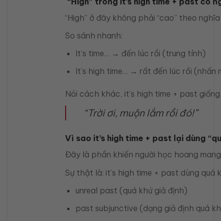
“High” trong it’s high time + past có n
“High” ở đây không phải “cao” theo nghĩa
So sánh nhanh:
It’s time… → đến lúc rồi (trung tính)
It’s high time… → rất đến lúc rồi (nhấ
Nói cách khác, it’s high time + past giốn
“Trời ơi, muộn lắm rồi đó!”
Vì sao it’s high time + past lại dùng “q
Đây là phần khiến người học hoang mang
Sự thật là: it’s high time + past dùng qu
unreal past (quá khứ giả định)
past subjunctive (dạng giả định quá k