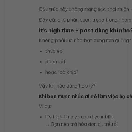
Cấu trúc này không mang sắc thái muộn, ch
Đây cũng là phần quan trọng trong nhóm it
it’s high time + past dùng khi nào
Không phải lúc nào bạn cũng nên quăng “h
thúc ép
phán xét
hoặc “cà khịa”
Vậy khi nào dùng hợp lý?
Khi bạn muốn nhắc ai đó làm việc họ c
Ví dụ:
It’s high time you paid your bills.
→ Bạn nên trả hóa đơn đi, trễ rồi.