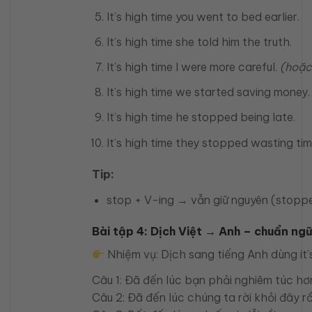
It’s high time you went to bed earlier.
It’s high time she told him the truth.
It’s high time I were more careful.
(hoặc
It’s high time we started saving money.
It’s high time he stopped being late.
It’s high time they stopped wasting tim
Tip:
stop + V-ing → vẫn giữ nguyên (stoppe
Bài tập 4: Dịch Việt → Anh – chuẩn ng
Nhiệm vụ: Dịch sang tiếng Anh dùng it’
Câu 1: Đã đến lúc bạn phải nghiêm túc hơn
Câu 2: Đã đến lúc chúng ta rời khỏi đây rồ