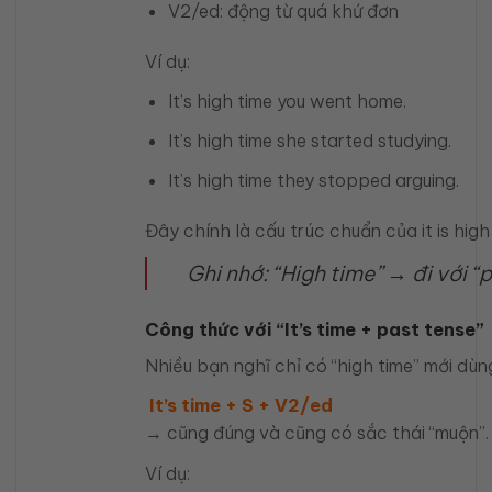
V2/ed: động từ quá khứ đơn
Ví dụ:
It’s high time you went home.
It’s high time she started studying.
It’s high time they stopped arguing.
Đây chính là cấu trúc chuẩn của it is high
Ghi nhớ: “High time” → đi với “p
Công thức với “It’s time + past tense”
Nhiều bạn nghĩ chỉ có “high time” mới dùn
It’s time + S + V2/ed
→ cũng đúng và cũng có sắc thái “muộn”.
Ví dụ: