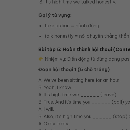
It’s high time we talked honestly.
Gợi ý từ vựng:
take action = hành động
talk honestly = nói chuyện thẳng thắn
Bài tập 5: Hoàn thành hội thoại (Cont
Nhiệm vụ: Điền động từ đúng dạng past s
Đoạn hội thoại 1 (5 chỗ trống)
A: We’ve been sitting here for an hour.
B: Yeah, I know…
A: It’s high time we ______ (leave).
B: True. And it’s time you ______ (call) 
A: I will.
B: Also, it’s high time you ______ (stop)
A: Okay, okay.