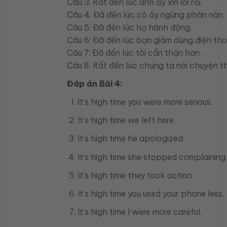
Câu 3: Rất đến lúc anh ấy xin lỗi rồi.
Câu 4: Đã đến lúc cô ấy ngừng phàn nàn.
Câu 5: Đã đến lúc họ hành động.
Câu 6: Đã đến lúc bạn giảm dùng điện tho
Câu 7: Đã đến lúc tôi cẩn thận hơn.
Câu 8: Rất đến lúc chúng ta nói chuyện t
Đáp án Bài 4:
It’s high time you were more serious.
It’s high time we left here.
It’s high time he apologized.
It’s high time she stopped complaining.
It’s high time they took action.
It’s high time you used your phone less.
It’s high time I were more careful.