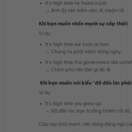
It’s high time he found a job.
→ Anh ấy nên kiếm việc đi, muộn rồi.
Khi bạn muốn nhấn mạnh sự cấp thiết
Ví dụ:
It’s high time we took action.
→ Chúng ta phải hành động ngay.
It’s high time the government did somet
→ Chính phủ nên làm gì đó đi.
Khi bạn muốn nói kiểu “đã đến lúc phả
Ví dụ:
It’s high time you grew up.
→ Đã đến lúc bạn trưởng thành rồi đó.
Câu này khá mạnh, nên dùng đúng ngữ cả