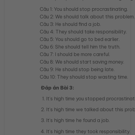
Câu 1: You should stop procrastinating.
Câu 2: We should talk about this problem.
Câu 3: He should find a job.
Câu 4: They should take responsibility.
Câu 5: You should go to bed earlier.
Câu 6: She should tell him the truth.
Câu 7: I should be more careful.
Câu 8: We should start saving money.
Câu 9: He should stop being late.
Câu 10: They should stop wasting time.
Đáp án Bài 3:
It’s high time you stopped procrastinat
It’s high time we talked about this pro
It’s high time he found a job.
It’s high time they took responsibility.