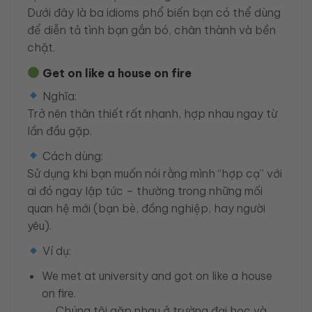
Dưới đây là ba idioms phổ biến bạn có thể dùng
để diễn tả tình bạn gắn bó, chân thành và bền
chặt.
Get on like a house on fire
Nghĩa:
Trở nên thân thiết rất nhanh, hợp nhau ngay từ
lần đầu gặp.
Cách dùng:
Sử dụng khi bạn muốn nói rằng mình “hợp cạ” với
ai đó ngay lập tức – thường trong những mối
quan hệ mới (bạn bè, đồng nghiệp, hay người
yêu).
Ví dụ:
We met at university and got on like a house
on fire.
→ Chúng tôi gặp nhau ở trường đại học và