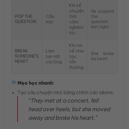
Khi kể
chuyện
He popped
Cầu
tình
POP THE
the
QUESTION
hôn
cảm
question
last night.
nghiêm
túc
Khi nói
Làm
về chia
BREAK
She broke
SOMEONE’S
tan nát
tay,
his heart.
HEART
cõi lòng
tổn
thương
Mẹo học nhanh:
Tạo câu chuyện nhỏ bằng chính các idioms:
“They met at a concert, fell
head over heels, but she moved
away and broke his heart.”