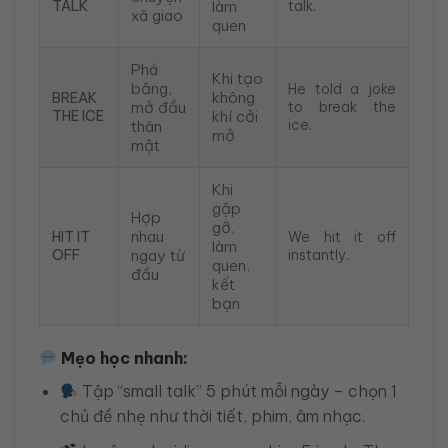
TALK
làm
talk.
xã giao
quen
Phá
Khi tạo
băng,
He told a joke
không
BREAK
mở đầu
to break the
THE ICE
khí cởi
ice.
thân
mở
mật
Khi
gặp
Hợp
gỡ,
nhau
HIT IT
We hit it off
làm
OFF
ngay từ
instantly.
quen,
đầu
kết
bạn
Mẹo học nhanh:
Tập “small talk” 5 phút mỗi ngày – chọn 1
chủ đề nhẹ như thời tiết, phim, âm nhạc.