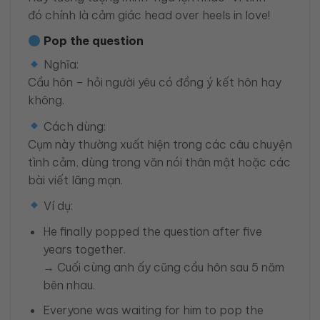
đó chính là cảm giác head over heels in love!
Pop the question
Nghĩa:
Cầu hôn – hỏi người yêu có đồng ý kết hôn hay
không.
Cách dùng:
Cụm này thường xuất hiện trong các câu chuyện
tình cảm, dùng trong văn nói thân mật hoặc các
bài viết lãng mạn.
Ví dụ:
He finally popped the question after five
years together.
→ Cuối cùng anh ấy cũng cầu hôn sau 5 năm
bên nhau.
Everyone was waiting for him to pop the