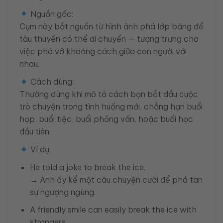
Nguồn gốc:
Cụm này bắt nguồn từ hình ảnh phá lớp băng để
tàu thuyền có thể di chuyển — tượng trưng cho
việc phá vỡ khoảng cách giữa con người với
nhau.
Cách dùng:
Thường dùng khi mô tả cách bạn bắt đầu cuộc
trò chuyện trong tình huống mới, chẳng hạn buổi
họp, buổi tiệc, buổi phỏng vấn, hoặc buổi học
đầu tiên.
Ví dụ:
He told a joke to break the ice.
→ Anh ấy kể một câu chuyện cười để phá tan
sự ngượng ngùng.
A friendly smile can easily break the ice with
strangers.