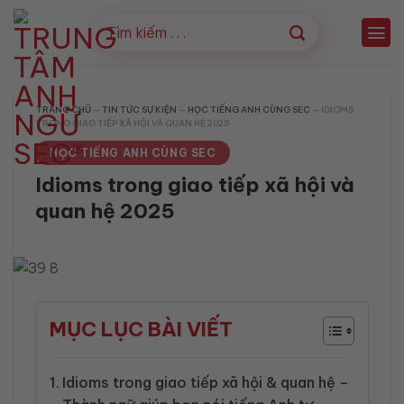
Bỏ
qua
nội
dung
TRANG CHỦ
—
TIN TỨC SỰ KIỆN
—
HỌC TIẾNG ANH CÙNG SEC
—
IDIOMS
TRONG GIAO TIẾP XÃ HỘI VÀ QUAN HỆ 2025
HỌC TIẾNG ANH CÙNG SEC
Idioms trong giao tiếp xã hội và
quan hệ 2025
MỤC LỤC BÀI VIẾT
Idioms trong giao tiếp xã hội & quan hệ –