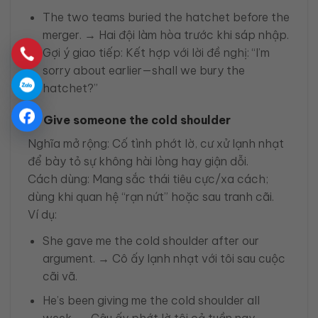
The two teams buried the hatchet before the
merger. → Hai đội làm hòa trước khi sáp nhập.
Gợi ý giao tiếp: Kết hợp với lời đề nghị: “I’m
sorry about earlier—shall we bury the
hatchet?”
Give someone the cold shoulder
Nghĩa mở rộng: Cố tình phớt lờ, cư xử lạnh nhạt
để bày tỏ sự không hài lòng hay giận dỗi.
Cách dùng: Mang sắc thái tiêu cực/xa cách;
dùng khi quan hệ “rạn nứt” hoặc sau tranh cãi.
Ví dụ:
She gave me the cold shoulder after our
argument. → Cô ấy lạnh nhạt với tôi sau cuộc
cãi vã.
He’s been giving me the cold shoulder all