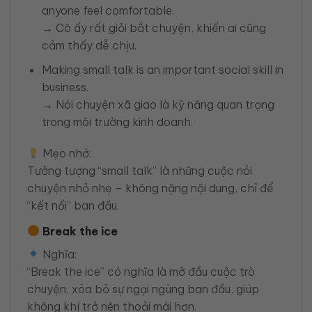
anyone feel comfortable.
→ Cô ấy rất giỏi bắt chuyện, khiến ai cũng
cảm thấy dễ chịu.
Making small talk is an important social skill in
business.
→ Nói chuyện xã giao là kỹ năng quan trọng
trong môi trường kinh doanh.
Mẹo nhớ:
Tưởng tượng “small talk” là những cuộc nói
chuyện nhỏ nhẹ – không nặng nội dung, chỉ để
“kết nối” ban đầu.
Break the ice
Nghĩa:
“Break the ice” có nghĩa là mở đầu cuộc trò
chuyện, xóa bỏ sự ngại ngùng ban đầu, giúp
không khí trở nên thoải mái hơn.