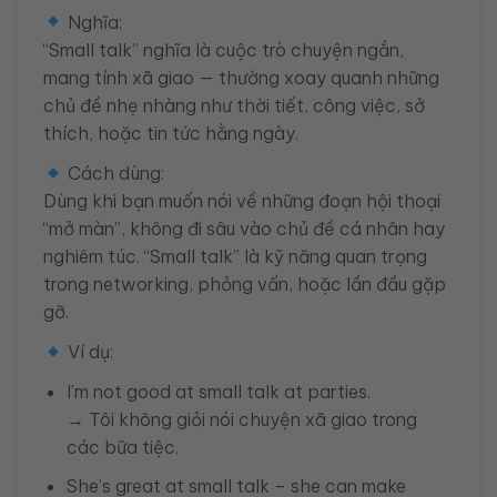
Nghĩa:
“Small talk” nghĩa là cuộc trò chuyện ngắn,
mang tính xã giao — thường xoay quanh những
chủ đề nhẹ nhàng như thời tiết, công việc, sở
thích, hoặc tin tức hằng ngày.
Cách dùng:
Dùng khi bạn muốn nói về những đoạn hội thoại
“mở màn”, không đi sâu vào chủ đề cá nhân hay
nghiêm túc. “Small talk” là kỹ năng quan trọng
trong networking, phỏng vấn, hoặc lần đầu gặp
gỡ.
Ví dụ:
I’m not good at small talk at parties.
→ Tôi không giỏi nói chuyện xã giao trong
các bữa tiệc.
She’s great at small talk – she can make