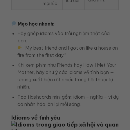
lâu dài
mọi lúc
Mẹo học nhanh:
Hãy ghép idioms vào trải nghiệm thật của
bạn:
“My best friend and I got on like a house on
fire from the first day.”
Khi xem phim như Friends hay How I Met Your
Mother, hãy chú ý các idioms về tình bạn —
chúng xuất hiện rất nhiều trong hội thoại tự
nhiên.
Tạo flashcards mini gồm: idiom – nghĩa – ví dụ
cá nhân hóa, ôn lại mỗi sáng.
Idioms về tình yêu