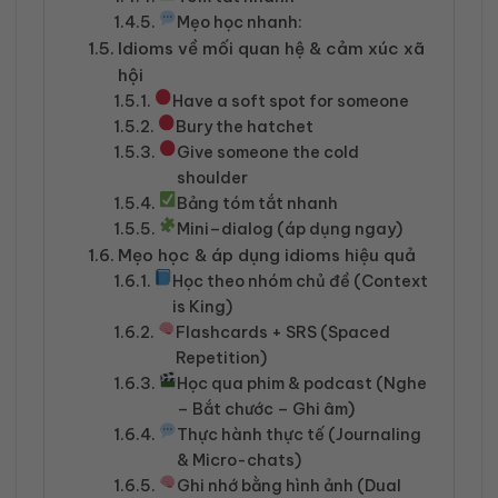
Mẹo học nhanh:
Idioms về mối quan hệ & cảm xúc xã
hội
Have a soft spot for someone
Bury the hatchet
Give someone the cold
shoulder
Bảng tóm tắt nhanh
Mini–dialog (áp dụng ngay)
Mẹo học & áp dụng idioms hiệu quả
Học theo nhóm chủ đề (Context
is King)
Flashcards + SRS (Spaced
Repetition)
Học qua phim & podcast (Nghe
– Bắt chước – Ghi âm)
Thực hành thực tế (Journaling
& Micro-chats)
Ghi nhớ bằng hình ảnh (Dual