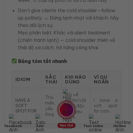
week. → Cậu ấy phớt lờ tôi cả tuần nay.
Don’t give clients the cold shoulder—follow
up politely. → Đừng lạnh nhạt với khách; hãy
theo dõi lịch sự.
Mẹo phân biệt: Khác với silent treatment
(chiến tranh lạnh) — cold shoulder thiên về
thái độ xa cách, hờ hững công khai.
Bảng tóm tắt nhanh
SẮC
KHI NÀO
VÍ DỤ
IDIOM
THÁI
DÙNG
NGẮN
Nói về
Trìu
người/vật
HAVE A
I have a
mến,
SOFT
mình đặc
soft spot
yếu
SPOT FOR
for cats.
biệt yêu
lòng
thích
Học thử
Facebook
Zalo
Test online
Hotline
Hòa
Sau mâu