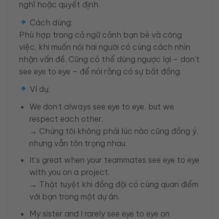
nghĩ hoặc quyết định.
Cách dùng:
Phù hợp trong cả ngữ cảnh bạn bè và công
việc, khi muốn nói hai người có cùng cách nhìn
nhận vấn đề. Cũng có thể dùng ngược lại – don’t
see eye to eye – để nói rằng có sự bất đồng.
Ví dụ:
We don’t always see eye to eye, but we
respect each other.
→ Chúng tôi không phải lúc nào cũng đồng ý,
nhưng vẫn tôn trọng nhau.
It’s great when your teammates see eye to eye
with you on a project.
→ Thật tuyệt khi đồng đội có cùng quan điểm
với bạn trong một dự án.
My sister and I rarely see eye to eye on