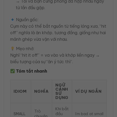
→ Tôi và bạn cùng phòng đã hợp nhau ngay
từ lần đầu gặp.
Nguồn gốc:
Cụm này có thể bắt nguồn từ tiếng lóng xưa, “hit
off” nghĩa là ăn khớp, tương đồng, giống như hai
mảnh ghép vừa vặn với nhau.
Mẹo nhớ:
Nghĩ “hit it off” = va vào và khớp liền ngay →
biểu tượng của sự “ăn ý tức thì”.
Tóm tắt nhanh
NGỮ
CẢNH
IDIOM
NGHĨA
VÍ DỤ NGẮN
SỬ
DỤNG
Khi bắt
Trò
đầu
SMALL
I’m bad at small
chuyện