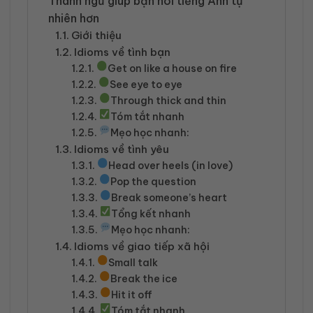
Thành ngữ giúp bạn nói tiếng Anh tự
nhiên hơn
Giới thiệu
Idioms về tình bạn
Get on like a house on fire
See eye to eye
Through thick and thin
Tóm tắt nhanh
Mẹo học nhanh:
Idioms về tình yêu
Head over heels (in love)
Pop the question
Break someone’s heart
Tổng kết nhanh
Mẹo học nhanh:
Idioms về giao tiếp xã hội
Small talk
Break the ice
Hit it off
Tóm tắt nhanh