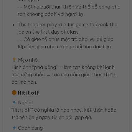
→ Một nụ cười thân thiện có thể dễ dàng phá
tan khoảng cách với người lạ.
The teacher played a fun game to break the
ice on the first day of class.
→ Cô giáo tổ chức một trò chơi vui để giúp
lớp làm quen nhau trong buổi học đầu tiên.
Mẹo nhớ:
Hình ảnh “phá băng” = làm tan không khí lạnh
lẽo, cứng nhắc → tạo nên cảm giác thân thiện,
cởi mở hơn.
Hit it off
Nghĩa:
“Hit it off” có nghĩa là hợp nhau, kết thân hoặc
trở nên ăn ý ngay từ lần đầu gặp gỡ.
Cách dùng: