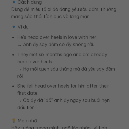
Cách dùng:
Dùng để miêu tả ai đó đang yêu sâu đậm, thường
mang sắc thái tích cực và lãng mạn.
Ví dụ:
He’s head over heels in love with her.
→ Anh ấy say đắm cô ấy không rời.
They met six months ago and are already
head over heels.
→ Họ mới quen sáu tháng mà đã yêu say đắm
rồi.
She fell head over heels for him after their
first date.
→ Cô ấy đã “đổ” anh ấy ngay sau buổi hẹn
đầu tiên.
Mẹo nhớ:
Hãy tưởng tượng mình “ngã lộn nhào” vì tình –