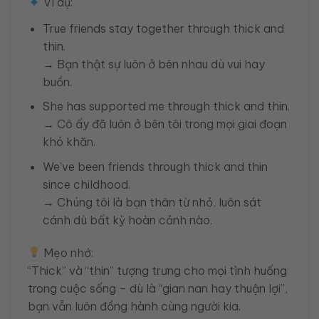
Ví dụ:
True friends stay together through thick and
thin.
→ Bạn thật sự luôn ở bên nhau dù vui hay
buồn.
She has supported me through thick and thin.
→ Cô ấy đã luôn ở bên tôi trong mọi giai đoạn
khó khăn.
We’ve been friends through thick and thin
since childhood.
→ Chúng tôi là bạn thân từ nhỏ, luôn sát
cánh dù bất kỳ hoàn cảnh nào.
Mẹo nhớ:
“Thick” và “thin” tượng trưng cho mọi tình huống
trong cuộc sống – dù là “gian nan hay thuận lợi”,
bạn vẫn luôn đồng hành cùng người kia.