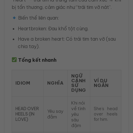
bị tổn thương, cảm giác như “trái tim vỡ nát”.
Biến thể liên quan:
Heartbroken: Đau khổ tột cùng.
Have a broken heart: Có trái tim tan vỡ (sau
chia tay).
Tổng kết nhanh
NGỮ
CẢNH
VÍ DỤ
IDIOM
NGHĨA
SỬ
NGẮN
DỤNG
Khi nói
về tình
HEAD OVER
She’s head
Yêu say
HEELS (IN
yêu
over heels
đắm
LOVE)
for him.
sâu
đậm