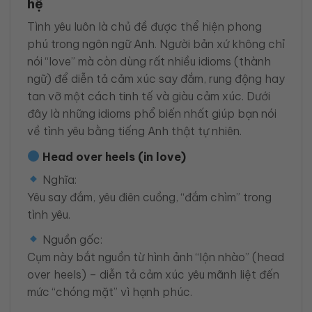
Tình yêu luôn là chủ đề được thể hiện phong
phú trong ngôn ngữ Anh. Người bản xứ không chỉ
nói “love” mà còn dùng rất nhiều idioms (thành
ngữ) để diễn tả cảm xúc say đắm, rung động hay
tan vỡ một cách tinh tế và giàu cảm xúc. Dưới
đây là những idioms phổ biến nhất giúp bạn nói
về tình yêu bằng tiếng Anh thật tự nhiên.
Head over heels (in love)
Nghĩa:
Yêu say đắm, yêu điên cuồng, “đắm chìm” trong
tình yêu.
Nguồn gốc:
Cụm này bắt nguồn từ hình ảnh “lộn nhào” (head
over heels) – diễn tả cảm xúc yêu mãnh liệt đến
mức “chóng mặt” vì hạnh phúc.