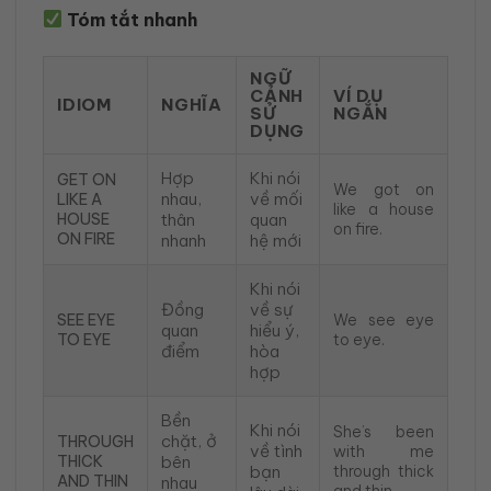
Tóm tắt nhanh
NGỮ
CẢNH
VÍ DỤ
IDIOM
NGHĨA
SỬ
NGẮN
DỤNG
Hợp
Khi nói
GET ON
We got on
nhau,
về mối
LIKE A
like a house
HOUSE
thân
quan
on fire.
ON FIRE
nhanh
hệ mới
Khi nói
Đồng
về sự
SEE EYE
We see eye
quan
hiểu ý,
TO EYE
to eye.
điểm
hòa
hợp
Bền
Khi nói
She’s been
chặt, ở
THROUGH
về tình
with me
THICK
bên
bạn
through thick
AND THIN
nhau
and thin.