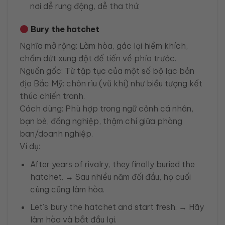
nơi dễ rung động, dễ tha thứ.
Bury the hatchet
Nghĩa mở rộng: Làm hòa, gác lại hiềm khích,
chấm dứt xung đột để tiến về phía trước.
Nguồn gốc: Từ tập tục của một số bộ lạc bản
địa Bắc Mỹ: chôn rìu (vũ khí) như biểu tượng kết
thúc chiến tranh.
Cách dùng: Phù hợp trong ngữ cảnh cá nhân,
bạn bè, đồng nghiệp, thậm chí giữa phòng
ban/doanh nghiệp.
Ví dụ:
After years of rivalry, they finally buried the
hatchet. → Sau nhiều năm đối đầu, họ cuối
cùng cũng làm hòa.
Let’s bury the hatchet and start fresh. → Hãy
làm hòa và bắt đầu lại.