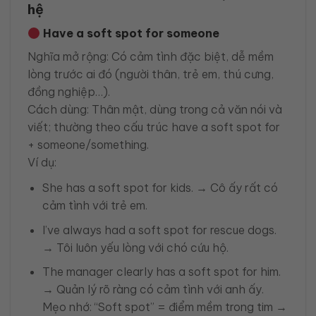
Have a soft spot for someone
Nghĩa mở rộng: Có cảm tình đặc biệt, dễ mềm
lòng trước ai đó (người thân, trẻ em, thú cưng,
đồng nghiệp…).
Cách dùng: Thân mật, dùng trong cả văn nói và
viết; thường theo cấu trúc have a soft spot for
+ someone/something.
Ví dụ:
She has a soft spot for kids. → Cô ấy rất có
cảm tình với trẻ em.
I’ve always had a soft spot for rescue dogs.
→ Tôi luôn yếu lòng với chó cứu hộ.
The manager clearly has a soft spot for him.
→ Quản lý rõ ràng có cảm tình với anh ấy.
Mẹo nhớ: “Soft spot” = điểm mềm trong tim →