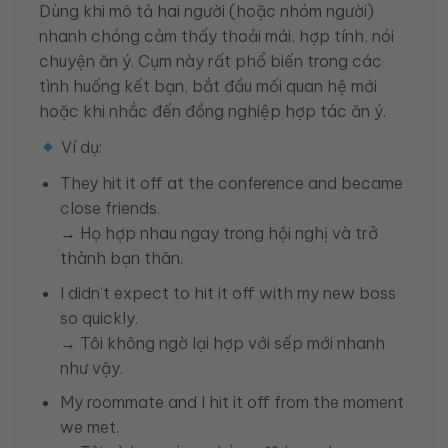
Dùng khi mô tả hai người (hoặc nhóm người)
nhanh chóng cảm thấy thoải mái, hợp tính, nói
chuyện ăn ý. Cụm này rất phổ biến trong các
tình huống kết bạn, bắt đầu mối quan hệ mới
hoặc khi nhắc đến đồng nghiệp hợp tác ăn ý.
Ví dụ:
They hit it off at the conference and became
close friends.
→ Họ hợp nhau ngay trong hội nghị và trở
thành bạn thân.
I didn’t expect to hit it off with my new boss
so quickly.
→ Tôi không ngờ lại hợp với sếp mới nhanh
như vậy.
My roommate and I hit it off from the moment
we met.