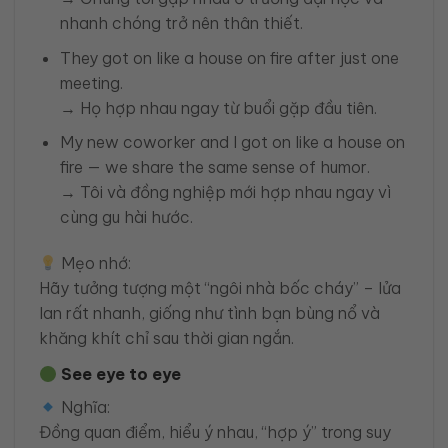
nhanh chóng trở nên thân thiết.
They got on like a house on fire after just one
meeting.
→ Họ hợp nhau ngay từ buổi gặp đầu tiên.
My new coworker and I got on like a house on
fire — we share the same sense of humor.
→ Tôi và đồng nghiệp mới hợp nhau ngay vì
cùng gu hài hước.
Mẹo nhớ:
Hãy tưởng tượng một “ngôi nhà bốc cháy” – lửa
lan rất nhanh, giống như tình bạn bùng nổ và
khăng khít chỉ sau thời gian ngắn.
See eye to eye
Nghĩa:
Đồng quan điểm, hiểu ý nhau, “hợp ý” trong suy