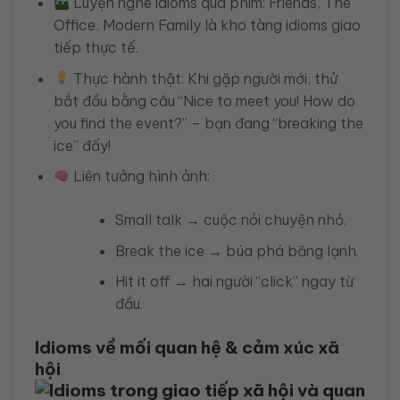
Luyện nghe idioms qua phim: Friends, The
Office, Modern Family là kho tàng idioms giao
tiếp thực tế.
Thực hành thật: Khi gặp người mới, thử
bắt đầu bằng câu “Nice to meet you! How do
you find the event?” – bạn đang “breaking the
ice” đấy!
Liên tưởng hình ảnh:
Small talk → cuộc nói chuyện nhỏ.
Break the ice → búa phá băng lạnh.
Hit it off → hai người “click” ngay từ
đầu.
Idioms về mối quan hệ & cảm xúc xã
hội