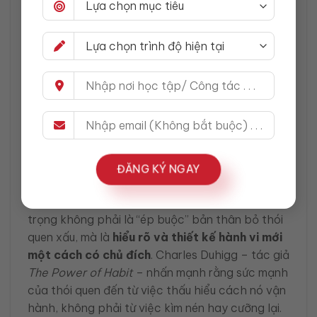
mạnh mẽ.
Hiểu và ứng dụng sức mạnh của thói quen không
chỉ giúp bạn học tiếng Anh nhanh, mà còn giúp
bạn tạo ảnh hưởng bền vững trong cộng đồng
và tổ chức.
Đích cuối cùng không phải bỏ
thói quen xấu – mà là thiết kế
hành vi
ĐĂNG KÝ NGAY
Trong hành trình phát triển bản thân, điều quan
trọng không phải là “ép buộc” bản thân bỏ thói
quen xấu, mà là
hiểu rõ và thiết kế hành vi mới
một cách có chủ đích
. Charles Duhigg – tác giả
The Power of Habit
– nhấn mạnh rằng sức mạnh
của thói quen đến từ việc thấu hiểu cách nó vận
hành, không phải từ việc kìm nén hay cưỡng lại.