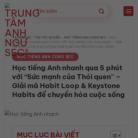
Bỏ
qua
nội
dung
TRANG CHỦ
—
TIN TỨC SỰ KIỆN
—
HỌC TIẾNG ANH CÙNG SEC
—
HỌC
TIẾNG ANH NHANH QUA 5 PHÚT VỚI “SỨC MẠNH CỦA THÓI QUEN” – GIẢI
MÃ HABIT LOOP & KEYSTONE HABITS ĐỂ CHUYỂN HÓA CUỘC SỐNG
HỌC TIẾNG ANH CÙNG SEC
Học tiếng Anh nhanh qua 5 phút
với “Sức mạnh của Thói quen” –
Giải mã Habit Loop & Keystone
Habits để chuyển hóa cuộc sống
MỤC LỤC BÀI VIẾT