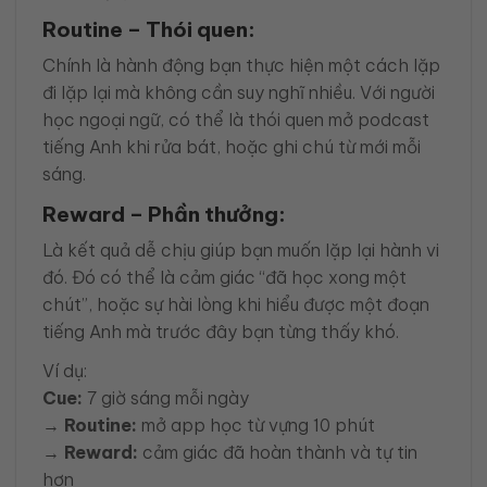
Routine – Thói quen:
Chính là hành động bạn thực hiện một cách lặp
đi lặp lại mà không cần suy nghĩ nhiều. Với người
học ngoại ngữ, có thể là thói quen mở podcast
tiếng Anh khi rửa bát, hoặc ghi chú từ mới mỗi
sáng.
Reward – Phần thưởng:
Là kết quả dễ chịu giúp bạn muốn lặp lại hành vi
đó. Đó có thể là cảm giác “đã học xong một
chút”, hoặc sự hài lòng khi hiểu được một đoạn
tiếng Anh mà trước đây bạn từng thấy khó.
Ví dụ:
Cue:
7 giờ sáng mỗi ngày
→
Routine:
mở app học từ vựng 10 phút
→
Reward:
cảm giác đã hoàn thành và tự tin
hơn