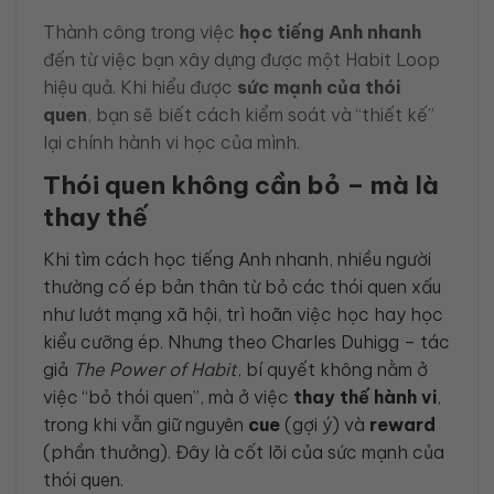
Thành công trong việc
học tiếng Anh nhanh
đến từ việc bạn xây dựng được một Habit Loop
hiệu quả. Khi hiểu được
sức mạnh của thói
quen
, bạn sẽ biết cách kiểm soát và “thiết kế”
lại chính hành vi học của mình.
Thói quen không cần bỏ – mà là
thay thế
Khi tìm cách học tiếng Anh nhanh, nhiều người
thường cố ép bản thân từ bỏ các thói quen xấu
như lướt mạng xã hội, trì hoãn việc học hay học
kiểu cưỡng ép. Nhưng theo Charles Duhigg – tác
giả
The Power of Habit
, bí quyết không nằm ở
việc “bỏ thói quen”, mà ở việc
thay thế hành vi
,
trong khi vẫn giữ nguyên
cue
(gợi ý) và
reward
(phần thưởng). Đây là cốt lõi của sức mạnh của
thói quen.