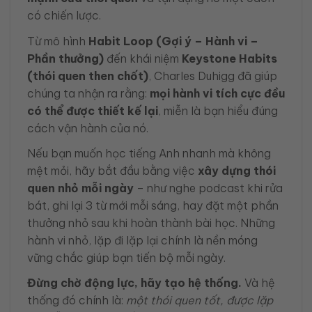
có chiến lược.
Từ mô hình
Habit Loop (Gợi ý – Hành vi –
Phần thưởng)
đến khái niệm
Keystone Habits
(thói quen then chốt)
, Charles Duhigg đã giúp
chúng ta nhận ra rằng:
mọi hành vi tích cực đều
có thể được thiết kế lại
, miễn là bạn hiểu đúng
cách vận hành của nó.
Nếu bạn muốn học tiếng Anh nhanh mà không
mệt mỏi, hãy bắt đầu bằng việc
xây dựng thói
quen nhỏ mỗi ngày
– như nghe podcast khi rửa
bát, ghi lại 3 từ mới mỗi sáng, hay đặt một phần
thưởng nhỏ sau khi hoàn thành bài học. Những
hành vi nhỏ, lặp đi lặp lại chính là nền móng
vững chắc giúp bạn tiến bộ mỗi ngày.
Đừng chờ động lực, hãy tạo hệ thống.
Và hệ
thống đó chính là:
một thói quen tốt, được lặp