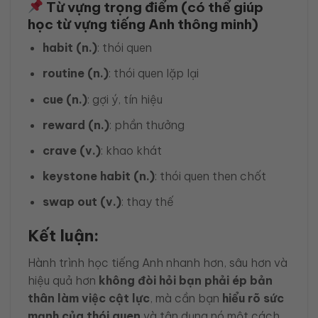
Từ vựng trọng điểm (có thể giúp
học từ vựng tiếng Anh thông minh)
habit (n.)
: thói quen
routine (n.)
: thói quen lặp lại
cue (n.)
: gợi ý, tín hiệu
reward (n.)
: phần thưởng
crave (v.)
: khao khát
keystone habit (n.)
: thói quen then chốt
swap out (v.)
: thay thế
Kết luận:
Hành trình học tiếng Anh nhanh hơn, sâu hơn và
hiệu quả hơn
không đòi hỏi bạn phải ép bản
thân làm việc cật lực
, mà cần bạn
hiểu rõ sức
mạnh của thói quen
và tận dụng nó một cách