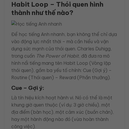
Habit Loop – Thói quen hình
thành như thế nào?
Để học tiếng Anh nhanh, bạn không thể chỉ dựa
vào động lực nhất thời – mà cần hiểu và vận
dụng sức mạnh của thói quen. Charles Duhigg,
trong cuốn
The Power of Habit
, đã đưa ra mô
hình nổi tiếng mang tên Habit Loop (Vòng lặp
thói quen), gồm ba yếu tố chính: Cue (Gợi ý) –
Routine (Thói quen) – Reward (Phần thưởng).
Cue – Gợi ý:
Là tín hiệu kích hoạt hành vi. Nó có thể là một
khung giờ quen thuộc (ví dụ: 3 giờ chiều), một
địa điểm (bàn học), một cảm xúc (buồn chán),
hay một hành động nào đó (vừa hoàn thành
công việc).