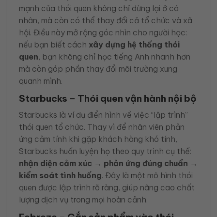
mạnh của thói quen không chỉ dừng lại ở cá
nhân, mà còn có thể thay đổi cả tổ chức và xã
hội. Điều này mở rộng góc nhìn cho người học:
nếu bạn biết cách
xây dựng hệ thống thói
quen
, bạn không chỉ học tiếng Anh nhanh hơn
mà còn góp phần thay đổi môi trường xung
quanh mình.
Starbucks – Thói quen vận hành nội bộ
Starbucks là ví dụ điển hình về việc “lập trình”
thói quen tổ chức. Thay vì để nhân viên phản
ứng cảm tính khi gặp khách hàng khó tính,
Starbucks huấn luyện họ theo quy trình cụ thể:
nhận diện cảm xúc → phản ứng đúng chuẩn →
kiểm soát tình huống
. Đây là một mô hình thói
quen được lập trình rõ ràng, giúp nâng cao chất
lượng dịch vụ trong mọi hoàn cảnh.
Febreze – Gắn sản phẩm vào thói