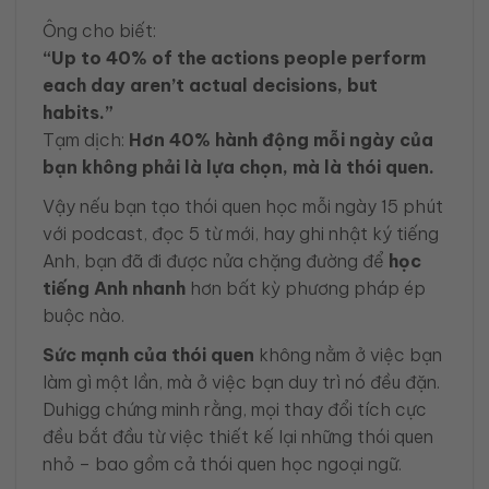
Ông cho biết:
“Up to 40% of the actions people perform
each day aren’t actual decisions, but
habits.”
Tạm dịch:
Hơn 40% hành động mỗi ngày của
bạn không phải là lựa chọn, mà là thói quen.
Vậy nếu bạn tạo thói quen học mỗi ngày 15 phút
với podcast, đọc 5 từ mới, hay ghi nhật ký tiếng
Anh, bạn đã đi được nửa chặng đường để
học
tiếng Anh nhanh
hơn bất kỳ phương pháp ép
buộc nào.
Sức mạnh của thói quen
không nằm ở việc bạn
làm gì một lần, mà ở việc bạn duy trì nó đều đặn.
Duhigg chứng minh rằng, mọi thay đổi tích cực
đều bắt đầu từ việc thiết kế lại những thói quen
nhỏ – bao gồm cả thói quen học ngoại ngữ.