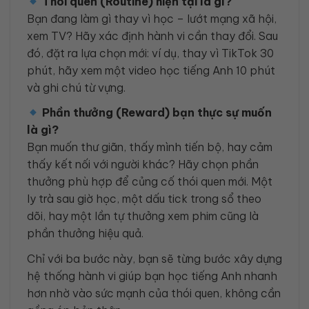
Thói quen (Routine) hiện tại là gì?
Bạn đang làm gì thay vì học – lướt mạng xã hội,
xem TV? Hãy xác định hành vi cần thay đổi. Sau
đó, đặt ra lựa chọn mới: ví dụ, thay vì TikTok 30
phút, hãy xem một video học tiếng Anh 10 phút
và ghi chú từ vựng.
Phần thưởng (Reward) bạn thực sự muốn
là gì?
Bạn muốn thư giãn, thấy mình tiến bộ, hay cảm
thấy kết nối với người khác? Hãy chọn phần
thưởng phù hợp để củng cố thói quen mới. Một
ly trà sau giờ học, một dấu tick trong sổ theo
dõi, hay một lần tự thưởng xem phim cũng là
phần thưởng hiệu quả.
Chỉ với ba bước này, bạn sẽ từng bước xây dựng
hệ thống hành vi giúp bạn học tiếng Anh nhanh
hơn nhờ vào sức mạnh của thói quen, không cần