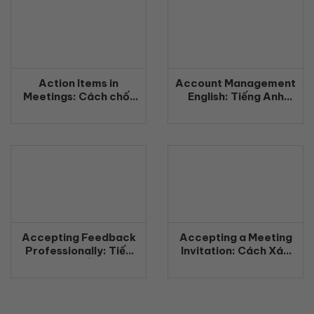
Action Items in
Account Management
Meetings: Cách chốt
English: Tiếng Anh
công việc rõ ràng
Quản Lý Khách Hàng
bằng tiếng Anh
Chuyên Nghiệp
(2026)
(2026)
Accepting Feedback
Accepting a Meeting
Professionally: Tiếp
Invitation: Cách Xác
nhận phản hồi chuyên
Nhận Tham Gia Cuộc
nghiệp bằng tiếng Anh
Họp Bằng Tiếng Anh
(2026)
Chuyên Nghiệp
(2026)