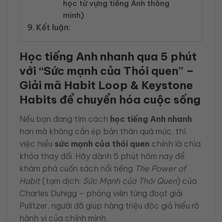
học từ vựng tiếng Anh thông
minh)
Kết luận:
Học tiếng Anh nhanh qua 5 phút
với “Sức mạnh của Thói quen” –
Giải mã Habit Loop & Keystone
Habits để chuyển hóa cuộc sống
Nếu bạn đang tìm cách
học tiếng Anh nhanh
hơn mà không cần ép bản thân quá mức, thì
việc hiểu
sức mạnh của thói quen
chính là chìa
khóa thay đổi. Hãy dành 5 phút hôm nay để
khám phá cuốn sách nổi tiếng
The Power of
Habit
(tạm dịch:
Sức Mạnh của Thói Quen
) của
Charles Duhigg – phóng viên từng đoạt giải
Pulitzer, người đã giúp hàng triệu độc giả hiểu rõ
hành vi của chính mình.