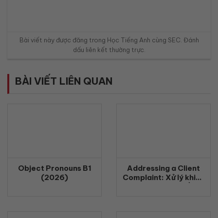
Bài viết này được đăng trong
Học Tiếng Anh cùng SEC
. Đánh
dấu
liên kết thường trực
.
BÀI VIẾT LIÊN QUAN
Object Pronouns B1
Addressing a Client
(2026)
Complaint: Xử lý khiếu
nại khách hàng bằng
tiếng Anh chuyên
nghiệp (2026)