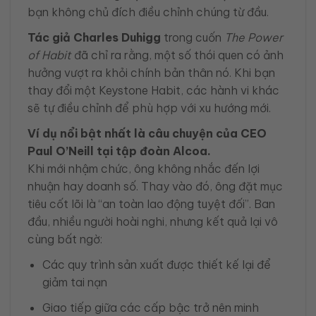
bạn không chủ đích điều chỉnh chúng từ đầu.
Tác giả Charles Duhigg
trong cuốn
The Power
of Habit
đã chỉ ra rằng, một số thói quen có ảnh
hưởng vượt ra khỏi chính bản thân nó. Khi bạn
thay đổi một Keystone Habit, các hành vi khác
sẽ tự điều chỉnh để phù hợp với xu hướng mới.
Ví dụ nổi bật nhất là câu chuyện của CEO
Paul O’Neill tại tập đoàn Alcoa.
Khi mới nhậm chức, ông không nhắc đến lợi
nhuận hay doanh số. Thay vào đó, ông đặt mục
tiêu cốt lõi là “an toàn lao động tuyệt đối”. Ban
đầu, nhiều người hoài nghi, nhưng kết quả lại vô
cùng bất ngờ:
Các quy trình sản xuất được thiết kế lại để
giảm tai nạn
Giao tiếp giữa các cấp bậc trở nên minh