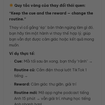
Quy tắc vàng của thay đổi thói quen:
“Keep the cue and the reward — change the
routine.”
Thay vì cố gắng “ép” bản thân ngừng làm gì đó,
bạn hãy tìm một hành vi thay thế hợp lý, giúp
bạn vẫn đạt được cảm giác hoặc kết quả mong
muốn.
Ví dụ thực tế:
Cue:
Mỗi tối sau ăn xong, bạn thấy “rảnh” →
Routine cũ:
Cầm điện thoại lướt TikTok 1
tiếng →
Reward:
Cảm giác thư giãn, giải trí
Routine mới:
Mở app nghe podcast tiếng
Anh 15 phút → vẫn giải trí, nhưng học tiếng
Anh nhanh hơn!