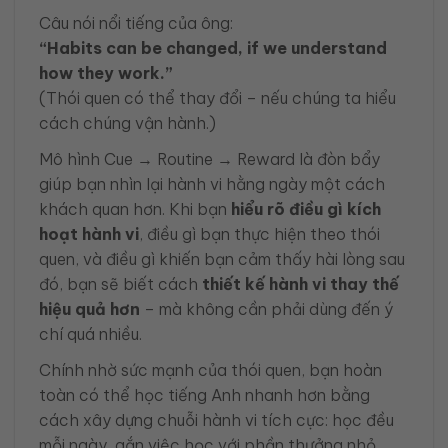
Câu nói nổi tiếng của ông:
“Habits can be changed, if we understand
how they work.”
(Thói quen có thể thay đổi – nếu chúng ta hiểu
cách chúng vận hành.)
Mô hình Cue → Routine → Reward là đòn bẩy
giúp bạn nhìn lại hành vi hằng ngày một cách
khách quan hơn. Khi bạn
hiểu rõ điều gì kích
hoạt hành vi
, điều gì bạn thực hiện theo thói
quen, và điều gì khiến bạn cảm thấy hài lòng sau
đó, bạn sẽ biết cách
thiết kế hành vi thay thế
hiệu quả hơn
– mà không cần phải dùng đến ý
chí quá nhiều.
Chính nhờ sức mạnh của thói quen, bạn hoàn
toàn có thể học tiếng Anh nhanh hơn bằng
cách xây dựng chuỗi hành vi tích cực: học đều
mỗi ngày, gắn việc học với phần thưởng nhỏ,