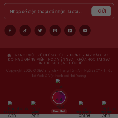
TRANG CHỦ
VỀ CHÚNG TÔI
PHƯƠNG PHÁP ĐÀO TẠO
ĐỘI NGŨ GIẢNG VIÊN
HỌC VIÊN SEC
KHÓA HỌC TẠI SEC
TIN TỨC SỰ KIỆN
LIÊN HỆ
Copyright 2026 © SEC English - Trung Tâm Anh Ngữ SEC® -
Thiết
kế Web & Vận hành bởi Hải Dương
Học thử
Facebook
Zalo
Test online
Hotline