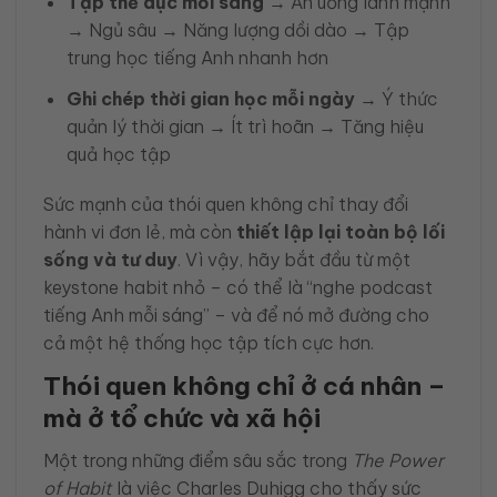
Tập thể dục mỗi sáng
→ Ăn uống lành mạnh
→ Ngủ sâu → Năng lượng dồi dào → Tập
trung học tiếng Anh nhanh hơn
Ghi chép thời gian học mỗi ngày
→ Ý thức
quản lý thời gian → Ít trì hoãn → Tăng hiệu
quả học tập
Sức mạnh của thói quen không chỉ thay đổi
hành vi đơn lẻ, mà còn
thiết lập lại toàn bộ lối
sống và tư duy
. Vì vậy, hãy bắt đầu từ một
keystone habit nhỏ – có thể là “nghe podcast
tiếng Anh mỗi sáng” – và để nó mở đường cho
cả một hệ thống học tập tích cực hơn.
Thói quen không chỉ ở cá nhân –
mà ở tổ chức và xã hội
Một trong những điểm sâu sắc trong
The Power
of Habit
là việc Charles Duhigg cho thấy sức