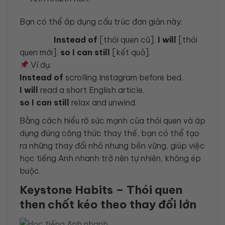
Bạn có thể áp dụng cấu trúc đơn giản này:
Instead of
[thói quen cũ],
I will
[thói
quen mới],
so I can still
[kết quả].
Ví dụ:
Instead of
scrolling Instagram before bed,
I will
read a short English article,
so I can still
relax and unwind.
Bằng cách hiểu rõ sức mạnh của thói quen và áp
dụng đúng công thức thay thế, bạn có thể tạo
ra những thay đổi nhỏ nhưng bền vững, giúp việc
học tiếng Anh nhanh trở nên tự nhiên, không ép
buộc.
Keystone Habits – Thói quen
then chốt kéo theo thay đổi lớn