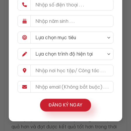
học từ vựng qua các sách có chủ đề thú vị, gần
gũi với sở thích cá nhân của bạn sẽ giúp quá
trình học trở nên dễ dàng và hấp dẫn hơn. Các
tài liệu này không chỉ giúp bạn hiểu được cấu
trúc của tiếng Anh mà còn giúp bạn nâng cao
khả năng tự học.
Những Lỗi Phổ Biến Cần Tránh
Khi Học Tiếng Anh
Khi học tiếng Anh, một số lỗi phổ biến có thể
cản trở tiến bộ và làm bạn cảm thấy nản lòng.
ĐĂNG KÝ NGAY
Dưới đây là những sai lầm cần tránh và cách
khắc phục để bạn có thể học tiếng Anh hiệu
quả hơn và đạt được kết quả tốt hơn trong thời