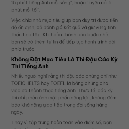
15 phút tiếng Anh mỗi sáng”, hoặc “luyện nói 5
phút mỗi tối”.
Việc chia nhỏ mục tiêu giúp bạn duy trì được tiến
độ ổn định, dễ đánh giá kết quả và giữ vững tinh
thần học tập. Khi hoàn thành các bước nhỏ,
bạn sẽ có thêm tự tin để tiếp tục hành trình dài
phía trước.
Không Đặt Mục Tiêu Là Thi Đậu Các Kỳ
Thi Tiếng Anh
Nhiều người nghĩ rằng thi đậu các chứng chỉ như
TOEIC, IELTS hay TOEFL là bằng chứng cho
việc đã thành thạo tiếng Anh. Thực tế, các kỳ
thi chỉ phản ánh một phần năng lực, không đảm
bảo khả năng giao tiếp trong đời sống hàng
ngày.
Thay vì tập trung hoàn toàn vào điểm số, bạn