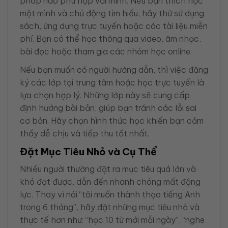
pháp nào phù hợp với mình. Nếu bạn thích học
một mình và chủ động tìm hiểu, hãy thử sử dụng
sách, ứng dụng trực tuyến hoặc các tài liệu miễn
phí. Bạn có thể học thông qua video, âm nhạc,
bài đọc hoặc tham gia các nhóm học online.
Nếu bạn muốn có người hướng dẫn, thì việc đăng
ký các lớp tại trung tâm hoặc học trực tuyến là
lựa chọn hợp lý. Những lớp này sẽ cung cấp
định hướng bài bản, giúp bạn tránh các lỗi sai
cơ bản. Hãy chọn hình thức học khiến bạn cảm
thấy dễ chịu và tiếp thu tốt nhất.
Đặt Mục Tiêu Nhỏ và Cụ Thể
Nhiều người thường đặt ra mục tiêu quá lớn và
khó đạt được, dẫn đến nhanh chóng mất động
lực. Thay vì nói “tôi muốn thành thạo tiếng Anh
trong 6 tháng”, hãy đặt những mục tiêu nhỏ và
thực tế hơn như: “học 10 từ mới mỗi ngày”, “nghe