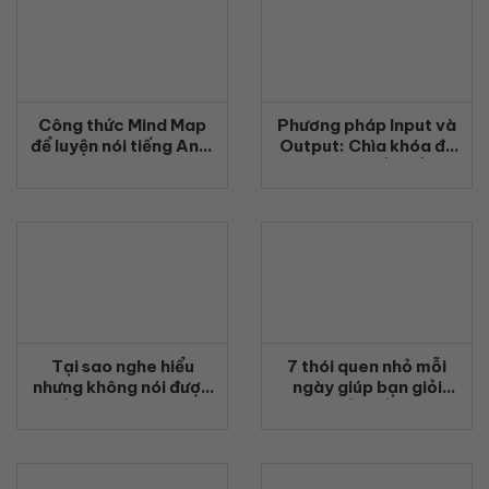
Công thức Mind Map
Phương pháp Input và
để luyện nói tiếng Anh:
Output: Chìa khóa để
7 bài tập giúp nói tự
giỏi giao tiếp tiếng
nhiên hơn
Anh
Tại sao nghe hiểu
7 thói quen nhỏ mỗi
nhưng không nói được
ngày giúp bạn giỏi
tiếng Anh? Nguyên
giao tiếp tiếng Anh
nhân và cách luyện
phản xạ nói hiệu quả