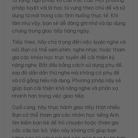
từ vựng, ngữ pháp và cấu trúc câu. Một phương
pháp tuyệt vời là học từ vựng theo chủ đề và sử
dụng từ mới trong các tình huống thực tế. Khi
làm như vậy, bạn sẽ dễ dàng ghi nhớ và áp dụng
chúng trong giao tiếp hàng ngày.
Tiếp theo, hãy chú trọng đến việc luyện nghe và
nói. Bạn có thể xem phim, nghe nhạc hoặc tham
gia các khóa học trực tuyến để cải thiện kỹ
năng nghe. Bắt đầu bằng cách sử dụng phụ đề,
sau đó dần dần thử nghe mà không có phụ đề
và cố gắng hiểu nội dung. Phương pháp này sẽ
giúp bạn cải thiện khả năng nghe và phản xạ
nhanh hơn trong việc giao tiếp.
Cuối cùng, hãy thực hành giao tiếp thật nhiều.
Bạn có thể tham gia các nhóm học tiếng Anh,
tìm kiếm bạn bè để trò chuyện hoặc tham gia
các câu lạc bộ. Việc này không chỉ giúp bạn
nâng cao kỹ năng nói mà còn giúp bạn tự tin hơn