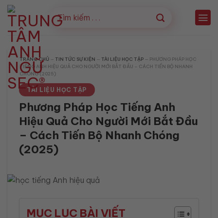
Bỏ
qua
nội
dung
TRANG CHỦ
—
TIN TỨC SỰ KIỆN
—
TÀI LIỆU HỌC TẬP
—
PHƯƠNG PHÁP HỌC
TIẾNG ANH HIỆU QUẢ CHO NGƯỜI MỚI BẮT ĐẦU – CÁCH TIẾN BỘ NHANH
CHÓNG (2025)
TÀI LIỆU HỌC TẬP
Phương Pháp Học Tiếng Anh
Hiệu Quả Cho Người Mới Bắt Đầu
– Cách Tiến Bộ Nhanh Chóng
(2025)
MỤC LỤC BÀI VIẾT