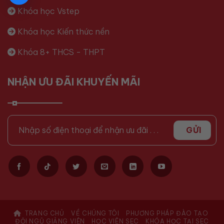
Khóa học Vstep
Khóa học Kiến thức nền
Khóa 8+ THCS - THPT
NHẬN ƯU ĐÃI KHUYẾN MÃI
TRANG CHỦ
VỀ CHÚNG TÔI
PHƯƠNG PHÁP ĐÀO TẠO
ĐỘI NGŨ GIẢNG VIÊN
HỌC VIÊN SEC
KHÓA HỌC TẠI SEC