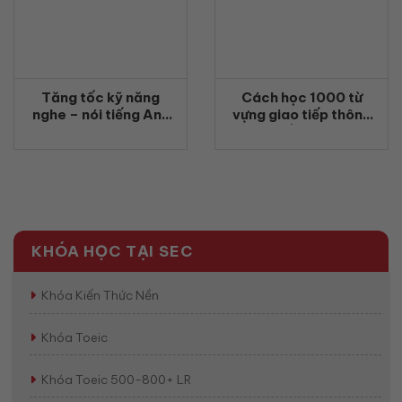
Tăng tốc kỹ năng
Cách học 1000 từ
nghe – nói tiếng Anh
vựng giao tiếp thông
qua phim ảnh và âm
dụng nhất không bao
nhạc: 17 cách học hiệu
giờ quên
quả giúp giao tiếp tự
tin hơn
KHÓA HỌC TẠI SEC
Khóa Kiến Thức Nền
Khóa Toeic
Khóa Toeic 500-800+ LR