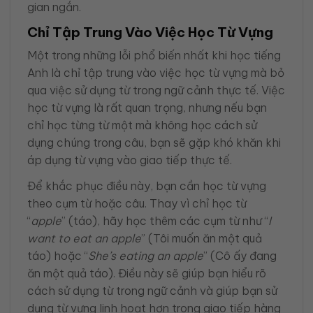
gian ngắn.
Chỉ Tập Trung Vào Việc Học Từ Vựng
Một trong những lỗi phổ biến nhất khi học tiếng
Anh là chỉ tập trung vào việc học từ vựng mà bỏ
qua việc sử dụng từ trong ngữ cảnh thực tế. Việc
học từ vựng là rất quan trọng, nhưng nếu bạn
chỉ học từng từ một mà không học cách sử
dụng chúng trong câu, bạn sẽ gặp khó khăn khi
áp dụng từ vựng vào giao tiếp thực tế.
Để khắc phục điều này, bạn cần học từ vựng
theo cụm từ hoặc câu. Thay vì chỉ học từ
“
apple
” (táo), hãy học thêm các cụm từ như “
I
want to eat an apple
” (Tôi muốn ăn một quả
táo) hoặc “
She’s eating an apple
” (Cô ấy đang
ăn một quả táo). Điều này sẽ giúp bạn hiểu rõ
cách sử dụng từ trong ngữ cảnh và giúp bạn sử
dụng từ vựng linh hoạt hơn trong giao tiếp hàng