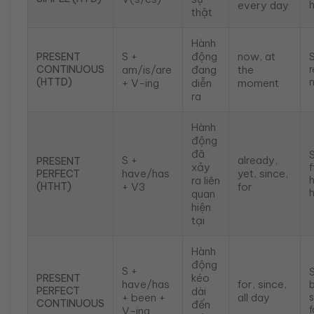
every day
h
thật
Hành
S +
động
now, at
PRESENT
CONTINUOUS
am/is/are
đang
the
(HTTD)
+ V-ing
diễn
moment
ra
Hành
động
đã
S +
already,
PRESENT
xảy
f
have/has
yet, since,
PERFECT
ra liên
(HTHT)
+ V3
for
quan
hiện
tại
Hành
động
S +
kéo
PRESENT
have/has
for, since,
PERFECT
dài
+ been +
all day
CONTINUOUS
đến
f
V-ing