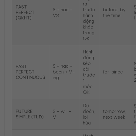
ra
PAST
S + had +
trước
before, by
PERFECT
l
V3
hành
the time
(QKHT)
I
động
khác
trong
QK
Hành
động
kéo
S + had +
PAST
dài
been + V-
for, since
PERFECT
trước
w
CONTINUOUS
ing
2
1
mốc
QK
Dự
S + will +
đoán,
tomorrow,
FUTURE
SIMPLE (TLĐ)
V
lời
next week
hứa