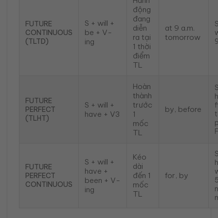
Hành
động
đang
S + will +
FUTURE
S
diễn
at 9 a.m.
be + V-
CONTINUOUS
ra tại
tomorrow
(TLTD)
ing
9
1 thời
điểm
TL
Hoàn
thành
FUTURE
S + will +
trước
f
by, before
PERFECT
have + V3
1
(TLHT)
mốc
F
TL
Kéo
S + will +
dài
FUTURE
have +
w
đến 1
for, by
PERFECT
been + V-
CONTINUOUS
mốc
ing
TL