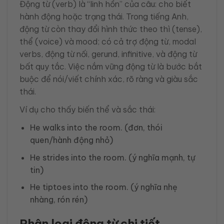
Động từ (verb) là “linh hồn” của câu: cho biết
hành động hoặc trạng thái. Trong tiếng Anh,
động từ còn thay đổi hình thức theo thì (tense),
thể (voice) và mood; có cả trợ động từ, modal
verbs, động từ nối, gerund, infinitive, và động từ
bất quy tắc. Việc nắm vững động từ là bước bắt
buộc để nói/viết chính xác, rõ ràng và giàu sắc
thái.
Ví dụ cho thấy biến thể và sắc thái:
He walks into the room. (đơn, thói
quen/hành động nhỏ)
He strides into the room. (ý nghĩa mạnh, tự
tin)
He tiptoes into the room. (ý nghĩa nhẹ
nhàng, rón rén)
Phân loại động từ chi tiết