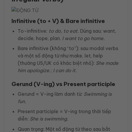
Infinitive (to + V) & Bare infinitive
To-infinitive:
to do, to eat.
Dùng sau: want,
decide, hope, plan.
I want
to go
home.
Bare infinitive (không “to”): sau modal verbs
và một số động từ như make, let, help
(thường US/UK có khác biệt nhỏ):
She made
him
apologize
.
;
I can
do
it.
Gerund (V-ing) vs Present participle
Gerund = V-ing làm danh từ:
Swimming is
fun.
Present participle = V-ing trong thời tiếp
diễn:
She is swimming.
Quan trọng: Một số động từ theo sau bắt