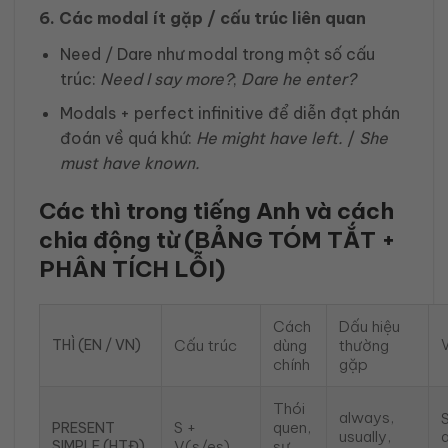
6. Các modal ít gặp / cấu trúc liên quan
Need / Dare như modal trong một số cấu
trúc:
Need I say more?
;
Dare he enter?
Modals + perfect infinitive để diễn đạt phán
đoán về quá khứ:
He might have left.
/
She
must have known.
Các thì trong tiếng Anh và cách
chia động từ (BẢNG TÓM TẮT +
PHÂN TÍCH LỖI)
Cách
Dấu hiệu
THÌ (EN / VN)
Cấu trúc
dùng
thường
V
chính
gặp
Thói
always,
S +
quen,
PRESENT
usually,
SIMPLE (HTĐ)
V(s/es)
sự