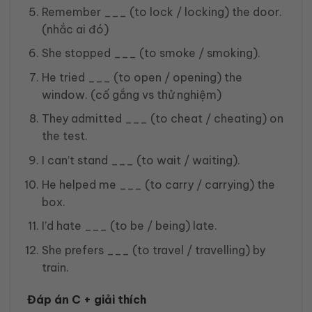
Remember ___ (to lock / locking) the door.
(nhắc ai đó)
She stopped ___ (to smoke / smoking).
He tried ___ (to open / opening) the
window. (cố gắng vs thử nghiệm)
They admitted ___ (to cheat / cheating) on
the test.
I can’t stand ___ (to wait / waiting).
He helped me ___ (to carry / carrying) the
box.
I’d hate ___ (to be / being) late.
She prefers ___ (to travel / travelling) by
train.
Đáp án C + giải thích