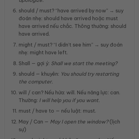
should / must? “have arrived by now” → suy
đoán nhẹ: should have arrived hoặc must
have arrived nếu chắc. Thông thường: should
have arrived.
might / must? “I didn’t see him” → suy đoán
nhẹ: might have left.
Shall — gợi ý:
Shall we start the meeting?
should — khuyên:
You should try restarting
the computer.
will / can? Nếu hứa: will. Nếu năng lực: can.
Thường:
I will help you if you want.
must / have to — nếu luật: must.
May / Can —
May I open the window?
(lịch
sự)