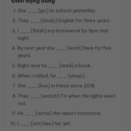
Điền dạng đúng
She ___ (go) to school yesterday.
They ___ (study) English for three years.
I ___ (finish) my homework by 9pm last
night.
By next year she ___ (work) here for five
years.
Right now he ___ (read) a book.
When I called, he ___ (sleep).
She ___ (live) in Hanoi since 2018.
They ___ (watch) TV when the lights went
out.
He ___ (write) the report tomorrow.
I ___ (not/see) her yet.