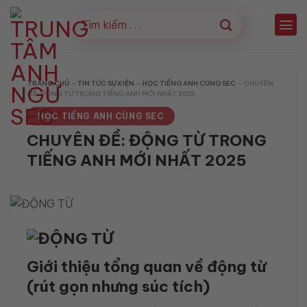
Bỏ
qua
nội
dung
TRANG CHỦ
—
TIN TỨC SỰ KIỆN
—
HỌC TIẾNG ANH CÙNG SEC
—
CHUYÊN
ĐỀ: ĐỘNG TỪ TRONG TIẾNG ANH MỚI NHẤT 2025
HỌC TIẾNG ANH CÙNG SEC
CHUYÊN ĐỀ: ĐỘNG TỪ TRONG
TIẾNG ANH MỚI NHẤT 2025
Giới thiệu tổng quan về động từ
(rút gọn nhưng súc tích)