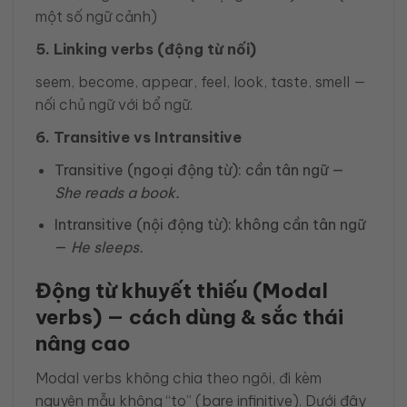
một số ngữ cảnh)
5. Linking verbs (động từ nối)
seem, become, appear, feel, look, taste, smell —
nối chủ ngữ với bổ ngữ.
6. Transitive vs Intransitive
Transitive (ngoại động từ): cần tân ngữ —
She reads a book.
Intransitive (nội động từ): không cần tân ngữ
—
He sleeps.
Động từ khuyết thiếu (Modal
verbs) — cách dùng & sắc thái
nâng cao
Modal verbs không chia theo ngôi, đi kèm
nguyên mẫu không “to” (bare infinitive). Dưới đây