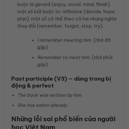
buộc là gerund (enjoy, avoid, mind, finish),
một số bắt buộc to-infinitive (decide, hope,
plan), một số có thể theo cả hai nhưng nghĩa
thay đổi (remember, forget, stop, try).
I remember
meeting
him.
(nhớ đã
gặp)
Remember
to meet
him.
(nhớ phải
gặp)
Past participle (V3) — dùng trong bị
động & perfect
The book
was written
by him.
She
has eaten
already.
Những lỗi sai phổ biến của người
học Việt Nam