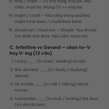
may / might — có khả năng: may be. Nếu
chắc: must be; nhưng CV => may be.
might / could — khả năng trong quá khứ:
might have been / could have been.
should not / must not — khuyên: You should
not drink and drive. Nếu cấm: must not.
C. Infinitive vs Gerund — chọn to-V
hay V-ing (12 câu)
I enjoy ___ (to read / reading) novels.
She decided ___ (to study / studying)
abroad.
He avoids ___ (to talk / talking) about
money.
I remember ___ (to lock / locking) the door.
(tôi nhớ đã làm)