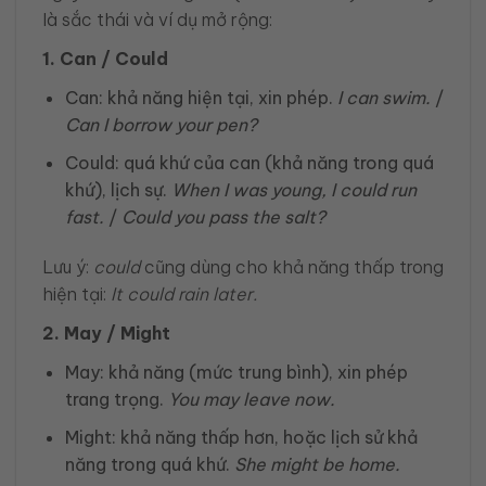
là sắc thái và ví dụ mở rộng:
1. Can / Could
Can: khả năng hiện tại, xin phép.
I can swim.
/
Can I borrow your pen?
Could: quá khứ của can (khả năng trong quá
khứ), lịch sự.
When I was young, I could run
fast.
/
Could you pass the salt?
Lưu ý:
could
cũng dùng cho khả năng thấp trong
hiện tại:
It could rain later.
2. May / Might
May: khả năng (mức trung bình), xin phép
trang trọng.
You may leave now.
Might: khả năng thấp hơn, hoặc lịch sử khả
năng trong quá khứ.
She might be home.