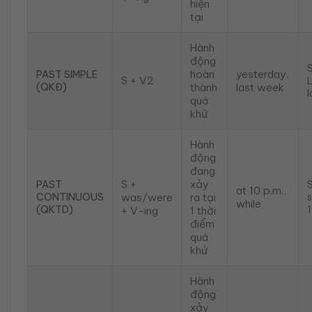
hiện
tại
Hành
động
S
hoàn
yesterday,
PAST SIMPLE
S + V2
(QKĐ)
thành
last week
l
quá
khứ
Hành
động
đang
S +
xảy
PAST
at 10 p.m.,
CONTINUOUS
was/were
ra tại
s
while
(QKTD)
1
+ V-ing
1 thời
điểm
quá
khứ
Hành
động
xảy