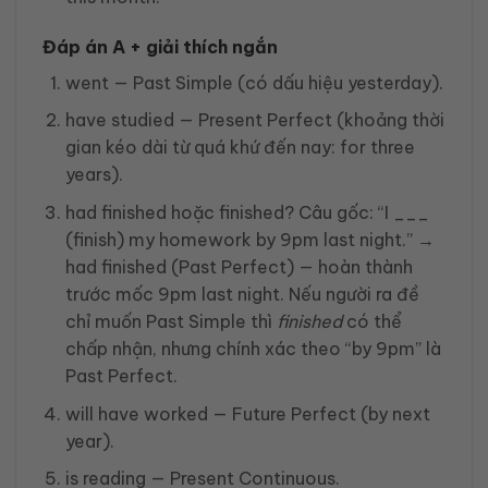
Đáp án A + giải thích ngắn
went — Past Simple (có dấu hiệu yesterday).
have studied — Present Perfect (khoảng thời
gian kéo dài từ quá khứ đến nay: for three
years).
had finished hoặc finished? Câu gốc: “I ___
(finish) my homework by 9pm last night.” →
had finished (Past Perfect) — hoàn thành
trước mốc 9pm last night. Nếu người ra đề
chỉ muốn Past Simple thì
finished
có thể
chấp nhận, nhưng chính xác theo “by 9pm” là
Past Perfect.
will have worked — Future Perfect (by next
year).
is reading — Present Continuous.