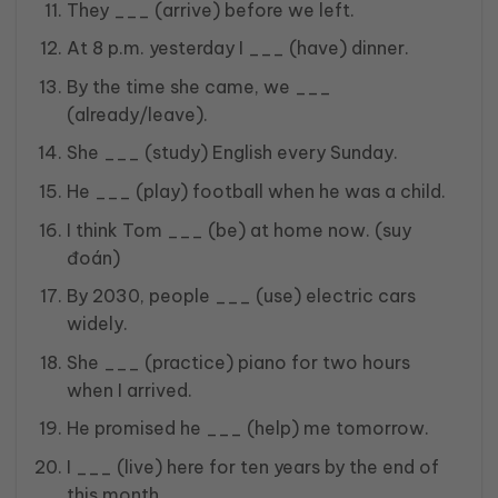
They ___ (arrive) before we left.
At 8 p.m. yesterday I ___ (have) dinner.
By the time she came, we ___
(already/leave).
She ___ (study) English every Sunday.
He ___ (play) football when he was a child.
I think Tom ___ (be) at home now. (suy
đoán)
By 2030, people ___ (use) electric cars
widely.
She ___ (practice) piano for two hours
when I arrived.
He promised he ___ (help) me tomorrow.
I ___ (live) here for ten years by the end of
this month.