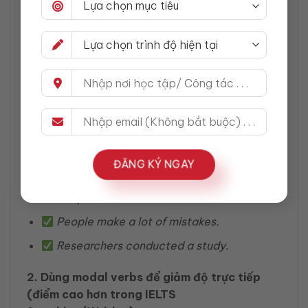
Ứng dụng trong kỹ năng NÓI &
VIẾT học thuật
(IELTS/TOEFL/Academic)
1. Lựa chọn động từ chính xác tăng tính học
thuật
Thay vì
make/do
, dùng
conduct/perform/implement/undertake
trong
ĐĂNG KÝ NGAY
writing formal.
People do a lot of mistakes.
People
make
a lot of mistakes.
Researchers
conducted
a study.
2. Dùng modal verbs để giảm độ trực tiếp
(điểm cao hơn trong IELTS