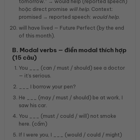
tomorrow.” → would help (reported speech)
hoặc direct promise
will help
. Context:
promised → reported speech:
would help
.
will have lived — Future Perfect (by the end
of this month).
B. Modal verbs — điền modal thích hợp
(15 câu)
You ___ (can / must / should) see a doctor
— it’s serious.
___ I borrow your pen?
He ___ (may / must / should) be at work, I
saw his car.
You ___ (must / could / will) not smoke
here. (cấm)
If I were you, I ___ (would / could / might)