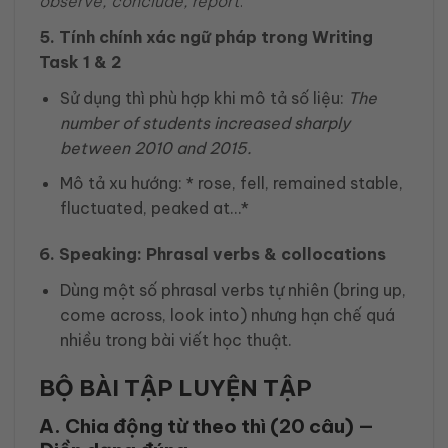
observe, conclude, report
.
5. Tính chính xác ngữ pháp trong Writing
Task 1 & 2
Sử dụng thì phù hợp khi mô tả số liệu:
The
number of students
increased
sharply
between 2010 and 2015.
Mô tả xu hướng: * rose, fell, remained stable,
fluctuated, peaked at…*
6. Speaking: Phrasal verbs & collocations
Dùng một số phrasal verbs tự nhiên (bring up,
come across, look into) nhưng hạn chế quá
nhiều trong bài viết học thuật.
BỘ BÀI TẬP LUYỆN TẬP
A. Chia động từ theo thì (20 câu) —