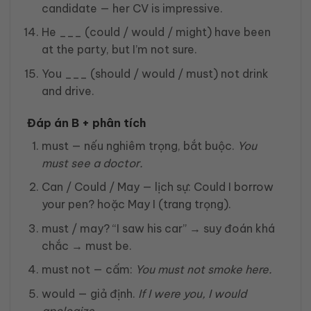
candidate — her CV is impressive.
He ___ (could / would / might) have been
at the party, but I’m not sure.
You ___ (should / would / must) not drink
and drive.
Đáp án B + phân tích
must — nếu nghiêm trọng, bắt buộc.
You
must see a doctor.
Can / Could / May — lịch sự: Could I borrow
your pen? hoặc May I (trang trọng).
must / may? “I saw his car” → suy đoán khá
chắc → must be.
must not — cấm:
You must not smoke here.
would — giả định.
If I were you, I would
apologize.