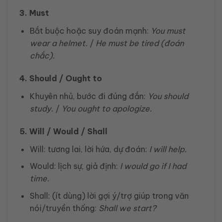
3. Must
Bắt buộc hoặc suy đoán mạnh:
You must
wear a helmet.
/
He must be tired (đoán
chắc).
4. Should / Ought to
Khuyên nhủ, bước đi đúng đắn:
You should
study.
/
You ought to apologize.
5. Will / Would / Shall
Will: tương lai, lời hứa, dự đoán:
I will help.
Would: lịch sự, giả định:
I would go if I had
time.
Shall: (ít dùng) lời gợi ý/trợ giúp trong văn
nói/truyền thống:
Shall we start?