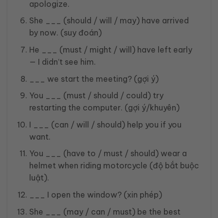
apologize.
She ___ (should / will / may) have arrived
by now. (suy đoán)
He ___ (must / might / will) have left early
— I didn’t see him.
___ we start the meeting? (gợi ý)
You ___ (must / should / could) try
restarting the computer. (gợi ý/khuyên)
I ___ (can / will / should) help you if you
want.
You ___ (have to / must / should) wear a
helmet when riding motorcycle (độ bắt buộc
luật).
___ I open the window? (xin phép)
She ___ (may / can / must) be the best