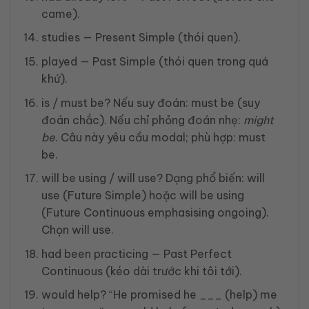
came).
studies — Present Simple (thói quen).
played — Past Simple (thói quen trong quá
khứ).
is / must be? Nếu suy đoán: must be (suy
đoán chắc). Nếu chỉ phỏng đoán nhẹ:
might
be
. Câu này yêu cầu modal; phù hợp: must
be.
will be using / will use? Dạng phổ biến: will
use (Future Simple) hoặc will be using
(Future Continuous emphasising ongoing).
Chọn will use.
had been practicing — Past Perfect
Continuous (kéo dài trước khi tôi tới).
would help? “He promised he ___ (help) me