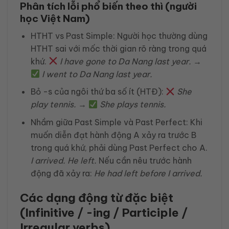
Phân tích lỗi phổ biến theo thì (người
học Việt Nam)
HTHT vs Past Simple: Người học thường dùng
HTHT sai với mốc thời gian rõ ràng trong quá
khứ.
I have gone to Da Nang last year.
→
I went to Da Nang last year.
Bỏ -s của ngôi thứ ba số ít (HTĐ):
She
play tennis.
→
She plays tennis.
Nhầm giữa Past Simple và Past Perfect: Khi
muốn diễn đạt hành động A xảy ra trước B
trong quá khứ, phải dùng Past Perfect cho A.
I arrived. He left.
Nếu cần nêu trước hành
động đã xảy ra:
He
had left
before I arrived.
Các dạng động từ đặc biệt
(Infinitive / -ing / Participle /
Irregular verbs)