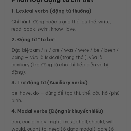
1. Lexical verbs (động từ thường)
Chỉ hành động hoặc trạng thái cụ thể: write,
read, cook, swim, know, love.
2. Động từ “to be”
Đặc biệt: am / is / are / was / were / be / been /
being — vừa là lexical (trạng thái), vừa là
auxiliary (trợ động từ cho thì tiếp diễn và bị
động).
3. Trợ động từ (Auxiliary verbs)
be, have, do — dùng để tạo thì, thể, câu hỏi/phủ
định.
4. Modal verbs (Động từ khuyết thiếu)
can, could, may, might, must, shall, should, will,
would, ought to, need (ở dạng modal), dare (ở