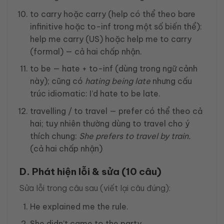
to carry hoặc carry (help có thể theo bare
infinitive hoặc to-inf trong một số biến thể):
help me carry (US) hoặc help me to carry
(formal) — cả hai chấp nhận.
to be — hate + to-inf (dùng trong ngữ cảnh
này); cũng có
hating being late
nhưng cấu
trúc idiomatic: I’d hate to be late.
travelling / to travel — prefer có thể theo cả
hai; tuy nhiên thường dùng to travel cho ý
thích chung:
She prefers to travel by train.
(cả hai chấp nhận)
D. Phát hiện lỗi & sửa (10 câu)
Sửa lỗi trong câu sau (viết lại câu đúng):
He explained me the rule.
She didn’t came to the party.