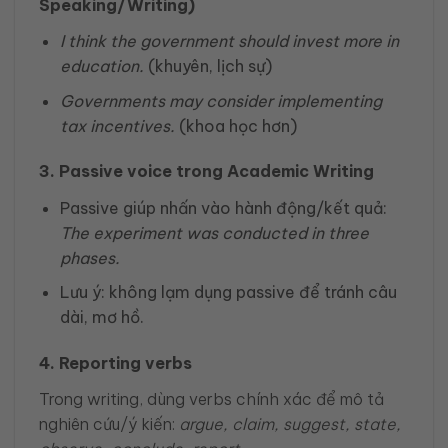
Speaking/Writing)
I think the government should invest more in
education.
(khuyên, lịch sự)
Governments
may
consider implementing
tax incentives.
(khoa học hơn)
3. Passive voice trong Academic Writing
Passive giúp nhấn vào hành động/kết quả:
The experiment
was conducted
in three
phases.
Lưu ý: không lạm dụng passive để tránh câu
dài, mơ hồ.
4. Reporting verbs
Trong writing, dùng verbs chính xác để mô tả
nghiên cứu/ý kiến:
argue, claim, suggest, state,