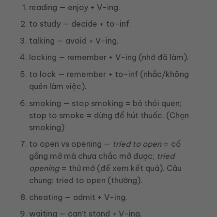
reading — enjoy + V-ing.
to study — decide + to-inf.
talking — avoid + V-ing.
locking — remember + V-ing (nhớ đã làm).
to lock — remember + to-inf (nhắc/không
quên làm việc).
smoking — stop smoking = bỏ thói quen;
stop to smoke = dừng để hút thuốc. (Chọn
smoking)
to open vs opening —
tried to open
= cố
gắng mở mà chưa chắc mở được;
tried
opening
= thử mở (để xem kết quả). Câu
chung: tried to open (thường).
cheating — admit + V-ing.
waiting — can’t stand + V-ing.