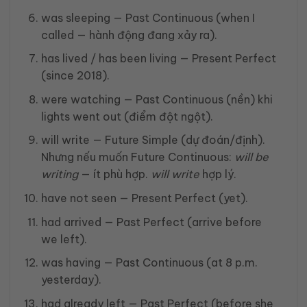
was sleeping — Past Continuous (when I
called — hành động đang xảy ra).
has lived / has been living — Present Perfect
(since 2018).
were watching — Past Continuous (nền) khi
lights went out (điểm đột ngột).
will write — Future Simple (dự đoán/định).
Nhưng nếu muốn Future Continuous:
will be
writing
— ít phù hợp.
will write
hợp lý.
have not seen — Present Perfect (yet).
had arrived — Past Perfect (arrive before
we left).
was having — Past Continuous (at 8 p.m.
yesterday).
had already left — Past Perfect (before she