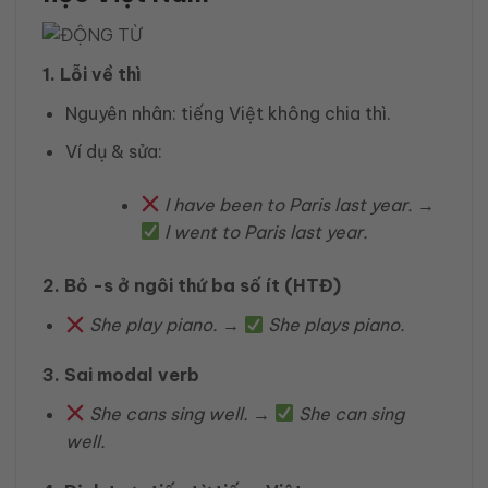
1. Lỗi về thì
Nguyên nhân: tiếng Việt không chia thì.
Ví dụ & sửa:
I have been to Paris last year.
→
I went to Paris last year.
2. Bỏ -s ở ngôi thứ ba số ít (HTĐ)
She play piano.
→
She plays piano.
3. Sai modal verb
She cans sing well.
→
She can sing
well.