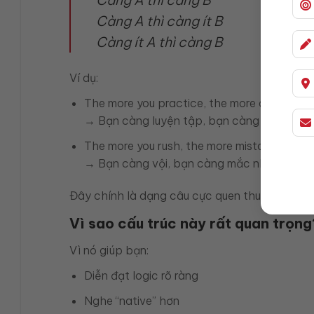
Càng A thì càng ít B
Càng ít A thì càng B
Ví dụ:
The more you practice, the more confident
→ Bạn càng luyện tập, bạn càng tự tin.
The more you rush, the more mistakes you m
→ Bạn càng vội, bạn càng mắc nhiều lỗi.
Đây chính là dạng câu cực quen thuộc của cấ
Vì sao cấu trúc này rất quan trọng
Vì nó giúp bạn:
Diễn đạt logic rõ ràng
Nghe “native” hơn