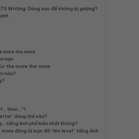
LTS Writing: Dùng sao để không bị gượng?
mạnh
the more the more
ủa bạn
rúc the more the more
hi nào?
g?
“If… then…”?
better” dùng thế nào?
g… tiếng Anh phổ biến nhất không?
 more đúng là bạn đã “lên level” tiếng Anh