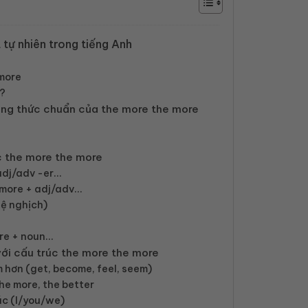
 tự nhiên trong tiếng Anh
 more
g?
ng thức chuẩn của the more the more
c the more the more
 adj/adv -er…
 more + adj/adv…
lệ nghịch)
ore + noun…
với cấu trúc the more the more
 hơn (get, become, feel, seem)
he more, the better
úc (I/you/we)