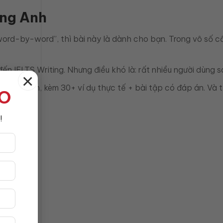
iếng Anh
rd-by-word”, thì bài này là dành cho bạn. Trong vô số cấu 
 đến IELTS Writing. Nhưng điều khó là: rất nhiều người dùn
×
 sai phổ biến, kèm 30+ ví dụ thực tế + bài tập có đáp án. V
TO
!