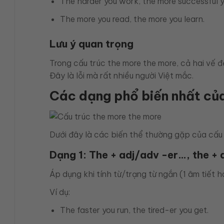
The harder you work, the more successful 
The more you read, the more you learn.
Lưu ý quan trọng
Trong cấu trúc the more the more, cả hai vế đề
Đây là lỗi mà rất nhiều người Việt mắc.
Các dạng phổ biến nhất của
Dưới đây là các biến thể thường gặp của cấu 
Dạng 1: The + adj/adv -er…, the +
Áp dụng khi tính từ/trạng từ ngắn (1 âm tiết 
Ví dụ:
The faster you run, the tired-er you get.