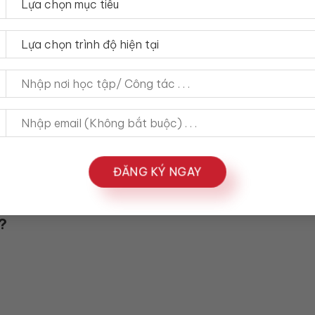
 you become.
ake.
ĐĂNG KÝ NGAY
u trúc càng… càng… tiếng Anh.
?