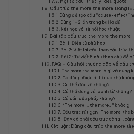
Một số câu “triết lý” kiểu quote
Cấu trúc the more the more trong IE
Dùng để tạo câu “cause-effect” 
Dùng 1–2 lần trong bài là đủ
Kết hợp với từ nối học thuật
Bài tập cấu trúc the more the more
Bài 1: Điền từ phù hợp
Bài 2: Viết lại câu theo cấu trúc 
Bài 3: Tự viết 5 câu theo chủ đề c
FAQ – Câu hỏi thường gặp về cấu t
The more the more là gì và dùng k
Có dùng được ở thì quá khứ khôn
Có thể đảo vế không?
Có thể dùng với danh từ không?
Có cần dấu phẩy không?
“The more…, the more…” khác gì 
Cấu trúc rút gọn “The more, the 
Đây có phải cấu trúc càng… càn
Kết luận: Dùng cấu trúc the more the