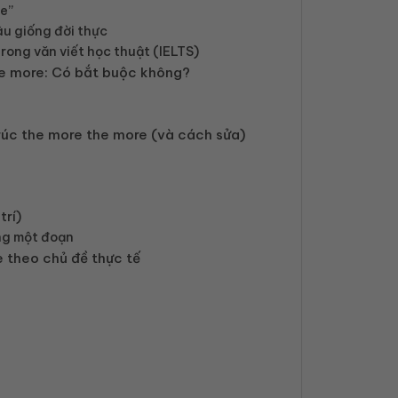
be”
âu giống đời thực
rong văn viết học thuật (IELTS)
he more: Có bắt buộc không?
trúc the more the more (và cách sửa)
trí)
ong một đoạn
e theo chủ đề thực tế