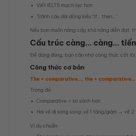
Viết IELTS mạch lạc hơn
Tránh câu dài dòng kiểu “If… then…”
Nếu bạn muốn nâng cấp khả năng diễn đạt, thì
Cấu trúc càng… càng… tiến
Để dùng đúng, bạn cần nhớ công thức cốt lõi:
Công thức cơ bản
The + comparative…, the + comparative…
Trong đó:
Comparative = so sánh hơn
Hai vế đi song song: vế 1 tăng/giảm → vế 2
Ví dụ chuẩn: