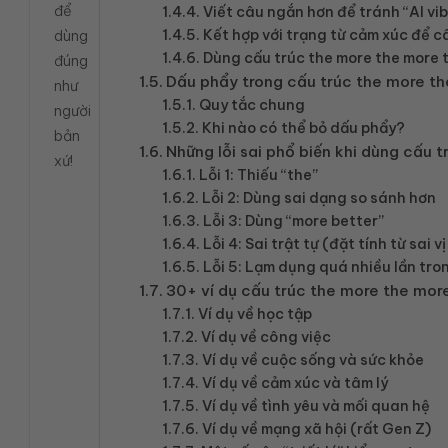
để
Viết câu ngắn hơn để tránh “AI vi
Kết hợp với trạng từ cảm xúc để c
dùng
Dùng cấu trúc the more the more t
đúng
Dấu phẩy trong cấu trúc the more t
như
Quy tắc chung
người
Khi nào có thể bỏ dấu phẩy?
bản
Những lỗi sai phổ biến khi dùng cấu 
xứ!
Lỗi 1: Thiếu “the”
Lỗi 2: Dùng sai dạng so sánh hơn
Lỗi 3: Dùng “more better”
Lỗi 4: Sai trật tự (đặt tính từ sai vị 
Lỗi 5: Lạm dụng quá nhiều lần tr
30+ ví dụ cấu trúc the more the mor
Ví dụ về học tập
Ví dụ về công việc
Ví dụ về cuộc sống và sức khỏe
Ví dụ về cảm xúc và tâm lý
Ví dụ về tình yêu và mối quan hệ
Ví dụ về mạng xã hội (rất Gen Z)