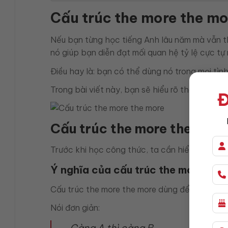
Cấu trúc the more the mo
Nếu bạn từng học tiếng Anh lâu năm mà vẫn th
nó giúp bạn diễn đạt mối quan hệ tỷ lệ cực tự 
Điều hay là: bạn có thể dùng nó trong mọi tìn
Trong bài viết này, bạn sẽ hiểu rõ the more th
Đ
Cấu trúc the more the more
Trước khi học công thức, ta cần hiểu đúng bản
Ý nghĩa của cấu trúc the more the
Cấu trúc the more the more dùng để diễn tả mố
Nói đơn giản:
Càng A thì càng B