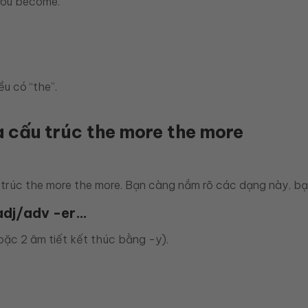
you become.
u có “the”.
 cấu trúc the more the more
trúc the more the more. Bạn càng nắm rõ các dạng này, bạn
 adj/adv -er…
hoặc 2 âm tiết kết thúc bằng -y).