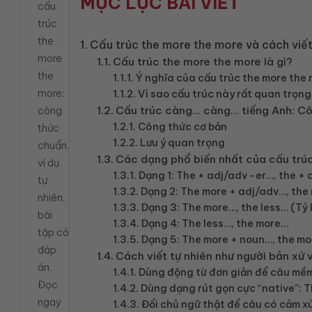
MỤC LỤC BÀI VIẾT
cấu
trúc
the
Cấu trúc the more the more và cách viết
more
Cấu trúc the more the more là gì?
the
Ý nghĩa của cấu trúc the more the
more:
Vì sao cấu trúc này rất quan trọn
Cấu trúc càng… càng… tiếng Anh: Cô
công
Công thức cơ bản
thức
Lưu ý quan trọng
chuẩn,
Các dạng phổ biến nhất của cấu trú
ví dụ
Dạng 1: The + adj/adv -er…, the +
tự
Dạng 2: The more + adj/adv…, the
nhiên,
Dạng 3: The more…, the less… (Tỷ 
bài
Dạng 4: The less…, the more…
tập có
Dạng 5: The more + noun…, the m
đáp
Cách viết tự nhiên như người bản xứ 
án.
Dùng động từ đơn giản để câu mềm
Đọc
Dùng dạng rút gọn cực “native”: T
ngay
Đổi chủ ngữ thật để câu có cảm x