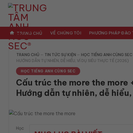
Bỏ
qua
nội
dung
VỀ CHÚNG TÔI
PHƯƠNG PHÁP ĐÀO
TRANG CHỦ
TRANG CHỦ
—
TIN TỨC SỰ KIỆN
—
HỌC TIẾNG ANH CÙNG SEC
HƯỚNG DẪN TỰ NHIÊN, DỄ HIỂU, VÍ DỤ SIÊU THỰC TẾ (2026)
HỌC TIẾNG ANH CÙNG SEC
Cấu trúc the more the more 
Hướng dẫn tự nhiên, dễ hiểu, 
Học