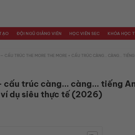
 TẠO
ĐỘI NGŨ GIẢNG VIÊN
HỌC VIÊN SEC
KHÓA HỌC T
—
CẤU TRÚC THE MORE THE MORE + CẤU TRÚC CÀNG… CÀNG… TIẾNG
+ cấu trúc càng… càng… tiếng An
ví dụ siêu thực tế (2026)