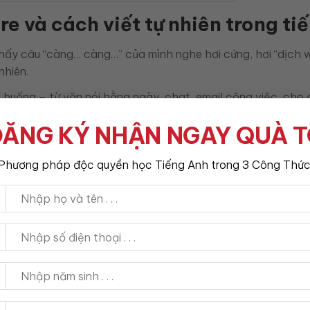
re và cách viết tự nhiên trong t
ấy câu “càng… càng…” của mình nghe hơi cứng, hơi “dịch wo
nhiên.
h huống – từ văn nói hằng ngày, chat, email công việc, cho
e more là gì, cách dùng chuẩn nhất, cách viết tự nhiên, lỗi
ĂNG KÝ NHẬN NGAY QUÀ 
Phương pháp độc quyền học Tiếng Anh trong 3 Công Thức
 là gì?
 chất. Nhiều người hỏi: the more the more là gì?
 more
i quan hệ tỷ lệ thuận hoặc tỷ lệ nghịch giữa hai yếu tố.