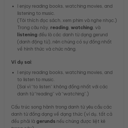
I enjoy reading books, watching movies, and
listening to music.
(Tôi thích đọc sách, xem phim và nghe nhạc.)
Trong câu này,
reading
,
watching
, và
listening
đều là các danh từ dạng gerund
(danh động từ), nên chúng có sự đồng nhất
về hình thức và chức năng.
Ví dụ sai
:
I enjoy reading books, watching movies, and
to listen to music.
(Sai vì “to listen” không đồng nhất với các
danh từ “reading” và “watching”.)
Cấu trúc song hành trong danh từ yêu cầu các
danh từ đồng dạng về dạng thức (ví dụ, tất cả
đều phải là
gerunds
nếu chúng được liệt kê