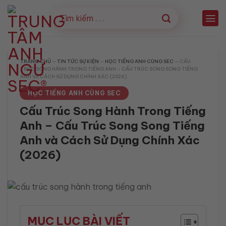
Bỏ
qua
nội
dung
TRANG CHỦ
—
TIN TỨC SỰ KIỆN
—
HỌC TIẾNG ANH CÙNG SEC
—
CẤU
TRÚC SONG HÀNH TRONG TIẾNG ANH – CẤU TRÚC SONG SONG TIẾNG
ANH VÀ CÁCH SỬ DỤNG CHÍNH XÁC (2026)
HỌC TIẾNG ANH CÙNG SEC
Cấu Trúc Song Hành Trong Tiếng
Anh – Cấu Trúc Song Song Tiếng
Anh và Cách Sử Dụng Chính Xác
(2026)
MỤC LỤC BÀI VIẾT