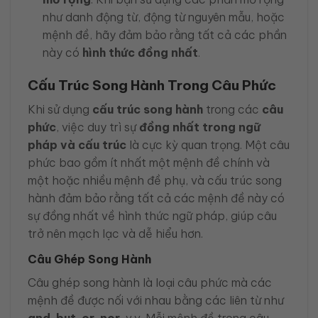
như danh động từ, động từ nguyên mẫu, hoặc
mệnh đề, hãy đảm bảo rằng tất cả các phần
này có
hình thức đồng nhất
.
Cấu Trúc Song Hành Trong Câu Phức
Khi sử dụng
cấu trúc song hành
trong các
câu
phức
, việc duy trì sự
đồng nhất trong ngữ
pháp và cấu trúc
là cực kỳ quan trọng. Một câu
phức bao gồm ít nhất một mệnh đề chính và
một hoặc nhiều mệnh đề phụ, và cấu trúc song
hành đảm bảo rằng tất cả các mệnh đề này có
sự đồng nhất về hình thức ngữ pháp, giúp câu
trở nên mạch lạc và dễ hiểu hơn.
Câu Ghép Song Hành
Câu ghép song hành là loại câu phức mà các
mệnh đề được nối với nhau bằng các liên từ như
and
,
but
,
or
,
nor
, v.v. Mỗi mệnh đề trong câu