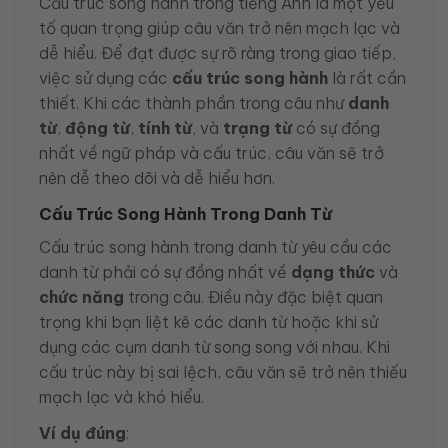
Cấu trúc song hành trong tiếng Anh là một yếu
tố quan trọng giúp câu văn trở nên mạch lạc và
dễ hiểu. Để đạt được sự rõ ràng trong giao tiếp,
việc sử dụng các
cấu trúc song hành
là rất cần
thiết. Khi các thành phần trong câu như
danh
từ
,
động từ
,
tính từ
, và
trạng từ
có sự đồng
nhất về ngữ pháp và cấu trúc, câu văn sẽ trở
nên dễ theo dõi và dễ hiểu hơn.
Cấu Trúc Song Hành Trong Danh Từ
Cấu trúc song hành trong danh từ yêu cầu các
danh từ phải có sự đồng nhất về
dạng thức
và
chức năng
trong câu. Điều này đặc biệt quan
trọng khi bạn liệt kê các danh từ hoặc khi sử
dụng các cụm danh từ song song với nhau. Khi
cấu trúc này bị sai lệch, câu văn sẽ trở nên thiếu
mạch lạc và khó hiểu.
Ví dụ đúng
: