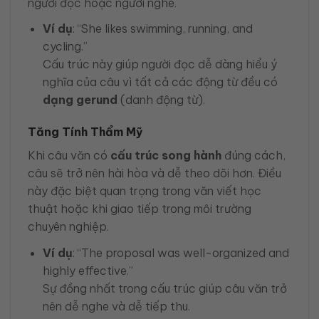
người đọc hoặc người nghe.
Ví dụ
: “She likes swimming, running, and
cycling.”
Cấu trúc này giúp người đọc dễ dàng hiểu ý
nghĩa của câu vì tất cả các động từ đều có
dạng gerund
(danh động từ).
Tăng Tính Thẩm Mỹ
Khi câu văn có
cấu trúc song hành
đúng cách,
câu sẽ trở nên hài hòa và dễ theo dõi hơn. Điều
này đặc biệt quan trọng trong văn viết học
thuật hoặc khi giao tiếp trong môi trường
chuyên nghiệp.
Ví dụ
: “The proposal was well-organized and
highly effective.”
Sự đồng nhất trong cấu trúc giúp câu văn trở
nên dễ nghe và dễ tiếp thu.