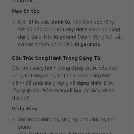
trong câu).
Mẹo ôn tập
:
Khi liệt kê các
danh từ
, hãy đảm bảo rằng
tất cả các danh từ trong danh sách có cùng
dạng thức. Nếu là
gerund
(danh động từ), tất
cả các thành phần phải là
gerunds
.
Cấu Trúc Song Hành Trong Động Từ
Cấu trúc song hành trong động từ yêu cầu các
động từ trong cùng một câu hoặc cùng một
mệnh đề phải đồng dạng về
dạng thức
. Điều
này giúp câu trở nên
mạch lạc
, dễ hiểu và dễ
theo dõi.
Ví dụ đúng
:
She loves dancing, singing, and playing the
piano.