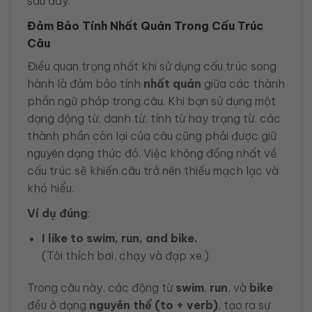
sau đây.
Đảm Bảo Tính Nhất Quán Trong Cấu Trúc
Câu
Điều quan trọng nhất khi sử dụng cấu trúc song
hành là đảm bảo tính
nhất quán
giữa các thành
phần ngữ pháp trong câu. Khi bạn sử dụng một
dạng động từ, danh từ, tính từ hay trạng từ, các
thành phần còn lại của câu cũng phải được giữ
nguyên dạng thức đó. Việc không đồng nhất về
cấu trúc sẽ khiến câu trở nên thiếu mạch lạc và
khó hiểu.
Ví dụ đúng
:
I like to swim, run, and bike.
(Tôi thích bơi, chạy và đạp xe.)
Trong câu này, các động từ
swim
,
run
, và
bike
đều ở dạng
nguyên thể (to + verb)
, tạo ra sự