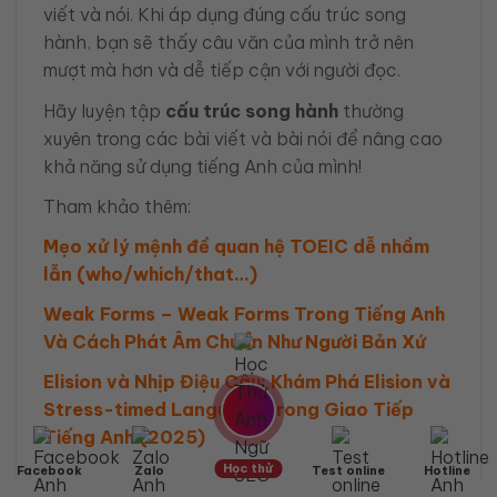
viết và nói. Khi áp dụng đúng cấu trúc song
hành, bạn sẽ thấy câu văn của mình trở nên
mượt mà hơn và dễ tiếp cận với người đọc.
Hãy luyện tập
cấu trúc song hành
thường
xuyên trong các bài viết và bài nói để nâng cao
khả năng sử dụng tiếng Anh của mình!
Tham khảo thêm:
Mẹo xử lý mệnh đề quan hệ TOEIC dễ nhầm
lẫn (who/which/that…)
Weak Forms – Weak Forms Trong Tiếng Anh
Và Cách Phát Âm Chuẩn Như Người Bản Xứ
Elision và Nhịp Điệu Câu: Khám Phá Elision và
Stress-timed Language trong Giao Tiếp
Tiếng Anh (2025)
Học thử
Facebook
Zalo
Test online
Hotline