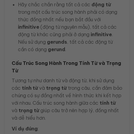
Hãy chắc chắn rằng tất cả các
động từ
trong một cấu trúc song hành phải có dạng
thức đồng nhất: nếu bạn bắt đầu với
infinitive
(động từ nguyên mẫu), tất cả các
động từ khác cũng phải ở dạng
infinitive
.
Nếu sử dụng
gerunds
, tất cả các động từ
cần có dạng
gerund
.
Cấu Trúc Song Hành Trong Tính Từ và Trạng
Từ
Tương tự như danh từ và động từ, khi sử dụng
các
tính từ
và
trạng từ
trong câu, cần đảm bảo
chúng có sự đồng nhất về hình thức khi kết hợp
với nhau. Cấu trúc song hành giữa các
tính từ
và
trạng từ
giúp câu trở nên hợp lý, đồng nhất
và dễ hiểu hơn.
Ví dụ đúng
: