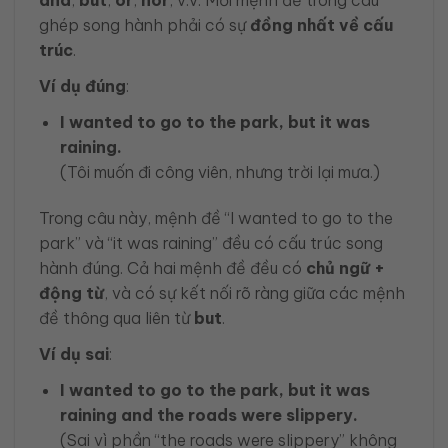
ghép song hành phải có sự
đồng nhất về cấu
trúc
.
Ví dụ đúng
:
I wanted to go to the park, but it was
raining.
(Tôi muốn đi công viên, nhưng trời lại mưa.)
Trong câu này, mệnh đề “I wanted to go to the
park” và “it was raining” đều có cấu trúc song
hành đúng. Cả hai mệnh đề đều có
chủ ngữ +
động từ
, và có sự kết nối rõ ràng giữa các mệnh
đề thông qua liên từ
but
.
Ví dụ sai
:
I wanted to go to the park, but it was
raining and the roads were slippery.
(Sai vì phần “the roads were slippery” không