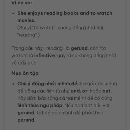
Ví dụ sai
:
She enjoys reading books and to watch
movies.
(Sai vì “to watch” không đồng nhất với
“reading”.)
Trong câu này, “reading” là
gerund
, còn “to
watch” là
infinitive
, gây ra sự không đồng nhất
về cấu trúc.
Mẹo ôn tập
:
Chú ý đồng nhất mệnh đề
: Khi nối các mệnh
đề bằng các liên từ như
and
,
or
, hoặc
but
,
hãy đảm bảo rằng cả hai mệnh đề có cùng
hình thức ngữ pháp
. Nếu bạn bắt đầu với
gerund
, tất cả các mệnh đề phải theo
gerund
.