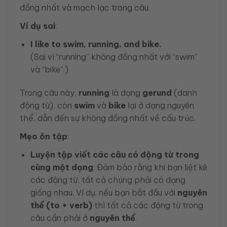
đồng nhất và mạch lạc trong câu.
Ví dụ sai
:
I like to swim, running, and bike.
(Sai vì “running” không đồng nhất với “swim”
và “bike”.)
Trong câu này,
running
là dạng
gerund
(danh
động từ), còn
swim
và
bike
lại ở dạng nguyên
thể, dẫn đến sự không đồng nhất về cấu trúc.
Mẹo ôn tập
:
Luyện tập viết các câu có động từ trong
cùng một dạng
: Đảm bảo rằng khi bạn liệt kê
các động từ, tất cả chúng phải có dạng
giống nhau. Ví dụ: nếu bạn bắt đầu với
nguyên
thể (to + verb)
thì tất cả các động từ trong
câu cần phải ở
nguyên thể
.