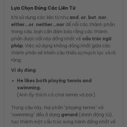
Lựa Chọn Đúng Các Liên Từ
Khi sử dụng các liên từ như
and
,
or
,
but
,
nor
,
either…or
,
neither…nor
để nối các thành phần
trong câu, bạn cần đảm bảo rằng các thành
phần được nối này đồng nhất về
cấu trúc ngữ
pháp
. Việc sử dụng không đồng nhất giữa các
thành phần sẽ khiến câu thiếu sự mạch lạc và rõ
ràng.
Ví dụ đúng
:
He likes both playing tennis and
swimming.
(Anh ấy thích cả chơi tennis và bơi.)
Trong câu này, hai phần “playing tennis” và
“swimming” đều ở dạng
gerund
(danh động từ),
tạo thành một cấu trúc song hành đồng nhất về