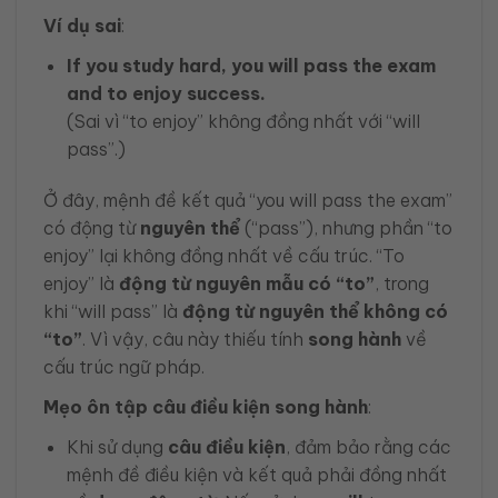
Ví dụ sai
:
If you study hard, you will pass the exam
and to enjoy success.
(Sai vì “to enjoy” không đồng nhất với “will
pass”.)
Ở đây, mệnh đề kết quả “you will pass the exam”
có động từ
nguyên thể
(“pass”), nhưng phần “to
enjoy” lại không đồng nhất về cấu trúc. “To
enjoy” là
động từ nguyên mẫu có “to”
, trong
khi “will pass” là
động từ nguyên thể không có
“to”
. Vì vậy, câu này thiếu tính
song hành
về
cấu trúc ngữ pháp.
Mẹo ôn tập câu điều kiện song hành
:
Khi sử dụng
câu điều kiện
, đảm bảo rằng các
mệnh đề điều kiện và kết quả phải đồng nhất