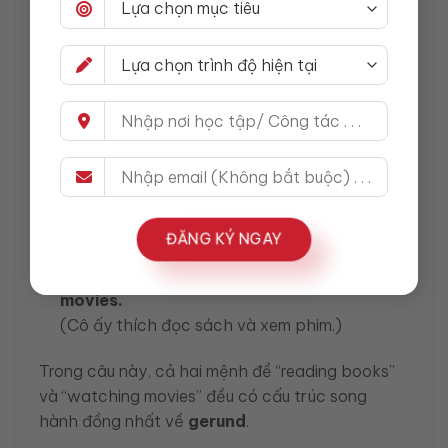
phần nối theo sau cũng phải là
gerund
.
Đồng Nhất Trong Các Mệnh Đề
Cấu trúc song hành cũng rất quan trọng trong
việc sử dụng
mệnh đề
trong câu. Khi bạn sử
dụng các liên từ để nối mệnh đề trong câu, cần
phải đảm bảo rằng các mệnh đề này đồng dạng
về cấu trúc.
Ví dụ đúng
:
ĐĂNG KÝ NGAY
She enjoys reading books and watching
movies.
(Cô ấy thích đọc sách và xem phim.)
Trong câu này, cả hai mệnh đề “reading books”
và “watching movies” đều có cấu trúc song
hành đồng nhất về
gerund
.