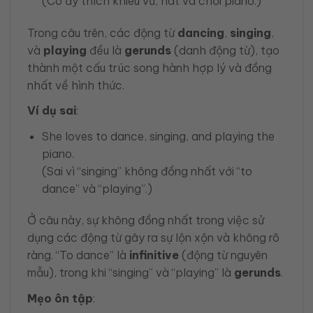
(Cô ấy thích khiêu vũ, hát và chơi piano.)
Trong câu trên, các động từ
dancing
,
singing
,
và
playing
đều là
gerunds
(danh động từ), tạo
thành một cấu trúc song hành hợp lý và đồng
nhất về hình thức.
Ví dụ sai
:
She loves to dance, singing, and playing the
piano.
(Sai vì “singing” không đồng nhất với “to
dance” và “playing”.)
Ở câu này, sự không đồng nhất trong việc sử
dụng các động từ gây ra sự lộn xộn và không rõ
ràng. “To dance” là
infinitive
(động từ nguyên
mẫu), trong khi “singing” và “playing” là
gerunds
.
Mẹo ôn tập
: