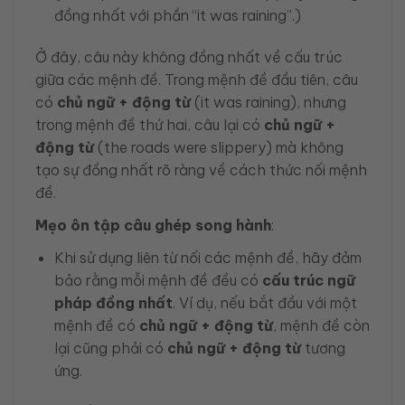
đồng nhất với phần “it was raining”.)
Ở đây, câu này không đồng nhất về cấu trúc
giữa các mệnh đề. Trong mệnh đề đầu tiên, câu
có
chủ ngữ + động từ
(it was raining), nhưng
trong mệnh đề thứ hai, câu lại có
chủ ngữ +
động từ
(the roads were slippery) mà không
tạo sự đồng nhất rõ ràng về cách thức nối mệnh
đề.
Mẹo ôn tập câu ghép song hành
:
Khi sử dụng liên từ nối các mệnh đề, hãy đảm
bảo rằng mỗi mệnh đề đều có
cấu trúc ngữ
pháp đồng nhất
. Ví dụ, nếu bắt đầu với một
mệnh đề có
chủ ngữ + động từ
, mệnh đề còn
lại cũng phải có
chủ ngữ + động từ
tương
ứng.