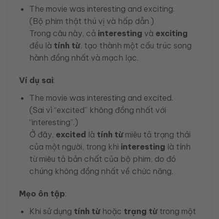
The movie was interesting and exciting.
(Bộ phim thật thú vị và hấp dẫn.)
Trong câu này, cả
interesting
và
exciting
đều là
tính từ
, tạo thành một cấu trúc song
hành đồng nhất và mạch lạc.
Ví dụ sai
:
The movie was interesting and excited.
(Sai vì “excited” không đồng nhất với
“interesting”.)
Ở đây,
excited
là
tính từ
miêu tả trạng thái
của một người, trong khi
interesting
là tính
từ miêu tả bản chất của bộ phim, do đó
chúng không đồng nhất về chức năng.
Mẹo ôn tập
:
Khi sử dụng
tính từ
hoặc
trạng từ
trong một