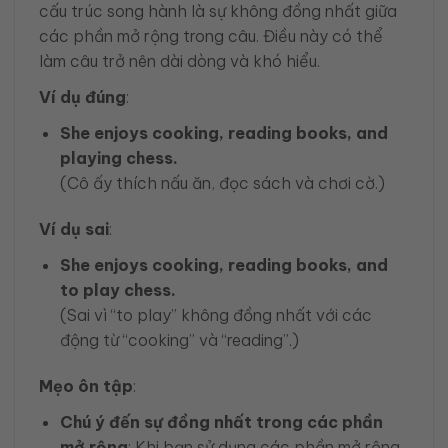
cấu trúc song hành là sự không đồng nhất giữa
các phần mở rộng trong câu. Điều này có thể
làm câu trở nên dài dòng và khó hiểu.
Ví dụ đúng
:
She enjoys cooking, reading books, and
playing chess.
(Cô ấy thích nấu ăn, đọc sách và chơi cờ.)
Ví dụ sai
:
She enjoys cooking, reading books, and
to play chess.
(Sai vì “to play” không đồng nhất với các
động từ “cooking” và “reading”.)
Mẹo ôn tập
:
Chú ý đến sự đồng nhất trong các phần
mở rộng
: Khi bạn sử dụng các phần mở rộng