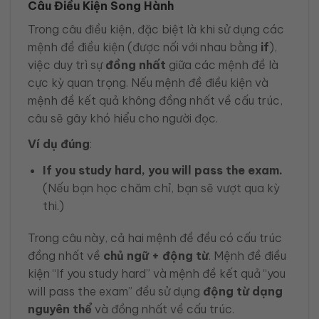
Câu Điều Kiện Song Hành
Trong câu điều kiện, đặc biệt là khi sử dụng các
mệnh đề điều kiện (được nối với nhau bằng
if
),
việc duy trì sự
đồng nhất
giữa các mệnh đề là
cực kỳ quan trọng. Nếu mệnh đề điều kiện và
mệnh đề kết quả không đồng nhất về cấu trúc,
câu sẽ gây khó hiểu cho người đọc.
Ví dụ đúng
:
If you study hard, you will pass the exam.
(Nếu bạn học chăm chỉ, bạn sẽ vượt qua kỳ
thi.)
Trong câu này, cả hai mệnh đề đều có cấu trúc
đồng nhất về
chủ ngữ + động từ
. Mệnh đề điều
kiện “If you study hard” và mệnh đề kết quả “you
will pass the exam” đều sử dụng
động từ dạng
nguyên thể
và đồng nhất về cấu trúc.