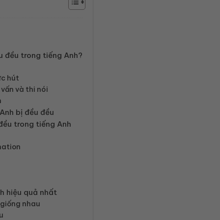
u đều trong tiếng Anh?
ức hút
vấn và thi nói
n
 Anh bị đều đều
đều trong tiếng Anh
nation
h hiệu quả nhất
ừ giống nhau
u