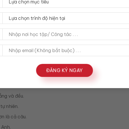
iếng Anh là cực kỳ cần thiết.
há chắc, nhưng nếu chưa nắm được cách tránh nói đều đều t
nói tiếng Anh bị đều đều
tone. Nhiều người chỉ thấy rằng “mình nói không cuốn hút” 
suốt cả câu.
ĐĂNG KÝ NGAY
.
ẳng và đều.
tự nhiên.
ơn là cả câu.
 Anh.