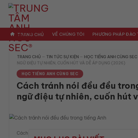
Bỏ
qua
nội
dung
VỀ CHÚNG TÔI
PHƯƠNG PHÁP ĐÀO
TRANG CHỦ
TRANG CHỦ
—
TIN TỨC SỰ KIỆN
—
HỌC TIẾNG ANH CÙNG SEC
NGỮ ĐIỆU TỰ NHIÊN, CUỐN HÚT VÀ DỄ ÁP DỤNG (2026)
HỌC TIẾNG ANH CÙNG SEC
Cách tránh nói đều đều trong
ngữ điệu tự nhiên, cuốn hút
Cách