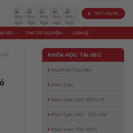
TEST ONLINE
ẠI SEC
TIN TỨC SỰ KIỆN
LIÊN HỆ
KHÓA HỌC TẠI SEC
H CÓ
Khóa Kiến Thức Nền
có
Khóa Toeic
Khóa Toeic 500-800+ LR
Khóa Toeic 240 - 320+ SW
Khóa Toeic 700-900+