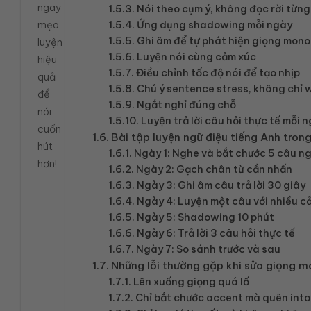
ngay
Nói theo cụm ý, không đọc rời từng
mẹo
Ứng dụng shadowing mỗi ngày
Ghi âm để tự phát hiện giọng mon
luyện
Luyện nói cùng cảm xúc
hiệu
Điều chỉnh tốc độ nói để tạo nhịp
quả
Chú ý sentence stress, không chỉ 
để
Ngắt nghỉ đúng chỗ
nói
Luyện trả lời câu hỏi thực tế mỗi 
cuốn
Bài tập luyện ngữ điệu tiếng Anh tron
hút
Ngày 1: Nghe và bắt chước 5 câu n
hơn!
Ngày 2: Gạch chân từ cần nhấn
Ngày 3: Ghi âm câu trả lời 30 giây
Ngày 4: Luyện một câu với nhiều c
Ngày 5: Shadowing 10 phút
Ngày 6: Trả lời 3 câu hỏi thực tế
Ngày 7: So sánh trước và sau
Những lỗi thường gặp khi sửa giọng 
Lên xuống giọng quá lố
Chỉ bắt chước accent mà quên int