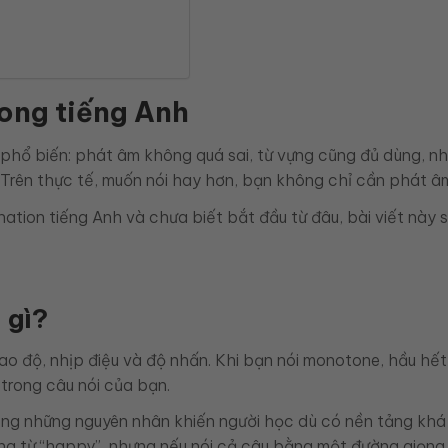
rong tiếng Anh
phổ biến: phát âm không quá sai, từ vựng cũng đủ dùng, nhưn
. Trên thực tế, muốn nói hay hơn, bạn không chỉ cần phát â
nation tiếng Anh và chưa biết bắt đầu từ đâu, bài viết này 
 gì?
cao độ, nhịp điệu và độ nhấn. Khi bạn nói monotone, hầu hế
trong câu nói của bạn.
ong những nguyên nhân khiến người học dù có nền tảng khá v
g từ “happy”, nhưng nếu nói cả câu bằng một đường giọng p