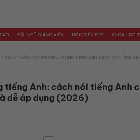
 TẠO
ĐỘI NGŨ GIẢNG VIÊN
HỌC VIÊN SEC
KHÓA HỌC T
—
CÁCH TRÁNH NÓI ĐỀU ĐỀU TRONG TIẾNG ANH: CÁCH NÓI TIẾNG AN
 tiếng Anh: cách nói tiếng Anh 
 và dễ áp dụng (2026)