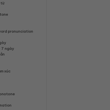
 từ
otone
word pronunciation
ngày
g 7 ngày
gắn
ảm xúc
monotone
onation