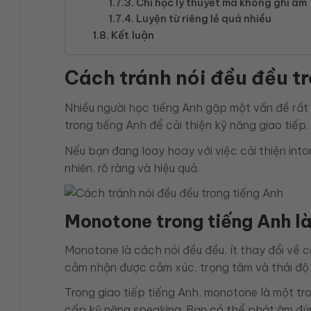
Chỉ học lý thuyết mà không ghi âm
Luyện từ riêng lẻ quá nhiều
Kết luận
Cách tránh nói đều đều t
Nhiều người học tiếng Anh gặp một vấn đề rất 
trong tiếng Anh để cải thiện kỹ năng giao tiếp
Nếu bạn đang loay hoay với việc cải thiện into
nhiên, rõ ràng và hiệu quả.
Monotone trong tiếng Anh là
Monotone là cách nói đều đều, ít thay đổi về 
cảm nhận được cảm xúc, trọng tâm và thái độ 
Trong giao tiếp tiếng Anh, monotone là một tr
cấp kỹ năng speaking. Bạn có thể phát âm đún