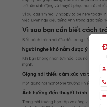
trở nên sinh động và thuyết phục hơn rất nhiều
Ví dụ, câu “I’m really happy to be here today”
việc luyện ngữ điệu tiếng Anh trong giao tiếp 
Vì sao bạn cần biết cách tr
Biết cách tránh nói đều đều trong tiếng Anh kh
Đ
Người nghe khó nắm được ý chính
Khi bạn không nhấn từ khóa, câu nói trở nên n
mạnh.
Giọng nói thiếu cảm xúc và thiếu sứ
Một giọng nói monotone thường khiến người đối
Ảnh hưởng đến thuyết trình, phỏng v
Trong môi trường học tập và công việc, monoto