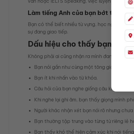
vấn hoặc IELTS Speaking, việc luyện ngữ điệu t
Làm tiếng Anh của bạn bớt tự nhiên
Bạn có thể biết nhiều từ vựng, học ngữ pháp k
sự đang giao tiếp.
Dấu hiệu cho thấy bạn đang 
Không phải ai cũng nhận ra mình đang nói mono
Bạn nói gần như cùng một tông giọng trong 
Bạn ít khi nhấn vào từ khóa.
Câu hỏi của bạn nghe giống câu khẳng định
Khi nghe lại ghi âm, bạn thấy giọng mình ph
Người khác nhận xét bạn nói rõ nhưng chưa 
Bạn thường tập trung vào từng từ riêng lẻ h
Bạn thấy khó thể hiện cảm xúc khi nói tiếng