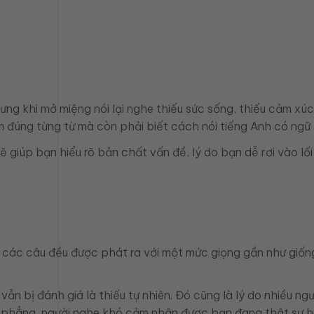
g khi mở miệng nói lại nghe thiếu sức sống, thiếu cảm xúc 
m đúng từng từ mà còn phải biết cách nói tiếng Anh có ngữ đ
sẽ giúp bạn hiểu rõ bản chất vấn đề, lý do bạn dễ rơi vào 
t các câu đều được phát ra với một mức giọng gần như giống
ẫn bị đánh giá là thiếu tự nhiên. Đó cũng là lý do nhiều n
hẳng, người nghe khó cảm nhận được bạn đang thật sự hào h