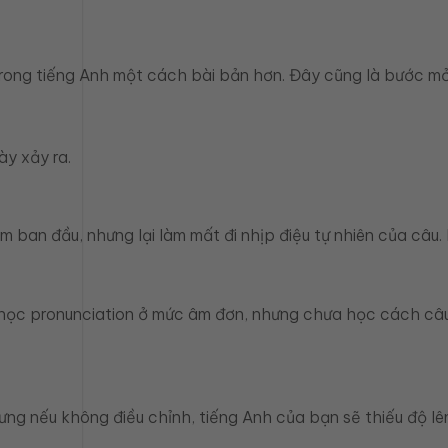
rong tiếng Anh một cách bài bản hơn. Đây cũng là bước mở đ
ày xảy ra.
ban đầu, nhưng lại làm mất đi nhịp điệu tự nhiên của câu. 
học pronunciation ở mức âm đơn, nhưng chưa học cách câu ti
ưng nếu không điều chỉnh, tiếng Anh của bạn sẽ thiếu độ lê