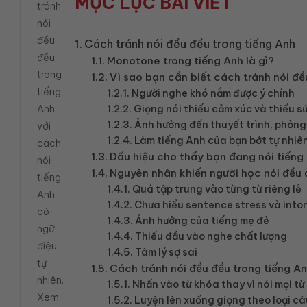
MỤC LỤC BÀI VIẾT
tránh
nói
đều
Cách tránh nói đều đều trong tiếng Anh
đều
Monotone trong tiếng Anh là gì?
trong
Vì sao bạn cần biết cách tránh nói đề
tiếng
Người nghe khó nắm được ý chính
Anh
Giọng nói thiếu cảm xúc và thiếu s
Ảnh hưởng đến thuyết trình, phỏng 
với
Làm tiếng Anh của bạn bớt tự nhiê
cách
Dấu hiệu cho thấy bạn đang nói tiếng
nói
Nguyên nhân khiến người học nói đều 
tiếng
Quá tập trung vào từng từ riêng lẻ
Anh
Chưa hiểu sentence stress và into
có
Ảnh hưởng của tiếng mẹ đẻ
ngữ
Thiếu đầu vào nghe chất lượng
điệu
Tâm lý sợ sai
tự
Cách tránh nói đều đều trong tiếng An
nhiên.
Nhấn vào từ khóa thay vì nói mọi t
Xem
Luyện lên xuống giọng theo loại câ