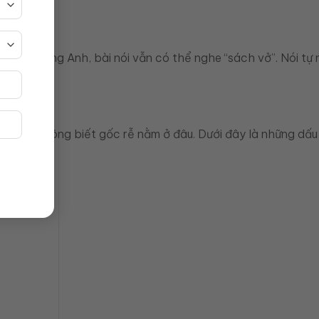
rong tiếng Anh, bài nói vẫn có thể nghe “sách vở”. Nói tự 
nhưng không biết gốc rễ nằm ở đâu. Dưới đây là những dấu 