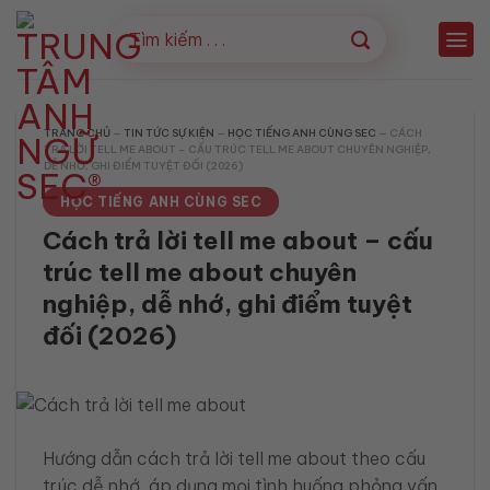
Bỏ
qua
nội
dung
TRANG CHỦ
—
TIN TỨC SỰ KIỆN
—
HỌC TIẾNG ANH CÙNG SEC
—
CÁCH
TRẢ LỜI TELL ME ABOUT – CẤU TRÚC TELL ME ABOUT CHUYÊN NGHIỆP,
DỄ NHỚ, GHI ĐIỂM TUYỆT ĐỐI (2026)
HỌC TIẾNG ANH CÙNG SEC
Cách trả lời tell me about – cấu
trúc tell me about chuyên
nghiệp, dễ nhớ, ghi điểm tuyệt
đối (2026)
Hướng dẫn cách trả lời tell me about theo cấu
trúc dễ nhớ, áp dụng mọi tình huống phỏng vấn.