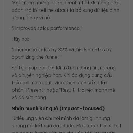
Một trong những cách nhanh nhất để nâng cấp
cách trả lời tell me about là bổ sung dữ liệu định
lượng. Thay vì nói:
“I improved sales performance.”
Hãy nói:
“I increased sales by 32% within 6 months by
optimizing the funnel.”
Số liệu giúp câu trả lời trở nên đáng tin, rõ ràng
và chuyên nghiệp hơn. Khi áp dụng đúng cấu
trúc tell me about, việc thêm con số sẽ làm
phần “Present” hoặc “Result” trở nên mạnh mẽ
và có sức nặng.
Nhấn mạnh kết quả (Impact-focused)
Nhiều ứng viên chỉ nói mình đã làm gì, nhưng
không nói kết quả đạt được. Một cách trả lời tell
me about ở mức chuyên gia luôn tập trung vào