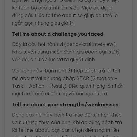
Bạn nên chọn lọc 2–3 điểm nổi bật thay vì liệt
kê toàn bộ quá trình làm việc. Việc áp dụng
đúng cấu trúc tell me about sẽ giúp câu trả lời
ngắn gọn nhưng giàu giá trị.
Tell me about a challenge you faced
Đây là câu hỏi hành vi (behavioral interview).
Nhà tuyển dụng muốn đánh giá cách bạn xử lý
vấn đề, chịu áp lực và ra quyết định.
Với dạng này, bạn nên kết hợp cách trả lời tell
me about với phương pháp STAR (Situation –
Task – Action – Result). Điều quan trọng là nhấn
mạnh kết quả cuối cùng và bài học rút ra.
Tell me about your strengths/weaknesses
Dạng câu hỏi này kiểm tra mức độ tự nhận thức
và sự trung thực của bạn. Khi áp dụng cách trả
lời tell me about, bạn cần chọn điểm mạnh liên