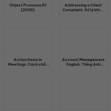
Object Pronouns B1
Addressing a Client
(2026)
Complaint: Xử lý khiếu
nại khách hàng bằng
tiếng Anh chuyên
nghiệp (2026)
Action Items in
Account Management
Meetings: Cách chốt
English: Tiếng Anh
công việc rõ ràng
Quản Lý Khách Hàng
bằng tiếng Anh
Chuyên Nghiệp
(2026)
(2026)