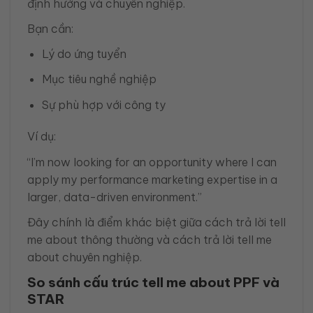
định hướng và chuyên nghiệp.
Bạn cần:
Lý do ứng tuyển
Mục tiêu nghề nghiệp
Sự phù hợp với công ty
Ví dụ:
“I’m now looking for an opportunity where I can
apply my performance marketing expertise in a
larger, data-driven environment.”
Đây chính là điểm khác biệt giữa cách trả lời tell
me about thông thường và cách trả lời tell me
about chuyên nghiệp.
So sánh cấu trúc tell me about PPF và
STAR