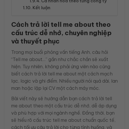
Cá nhân hóa theo từng công ty
Kết luận
Cách trả lời tell me about theo
cấu trúc dễ nhớ, chuyên nghiệp
và thuyết phục
Trong mọi buổi phỏng vấn tiếng Anh, câu hỏi
“Tell me about…” gần như chắc chắn sẽ xuất
hiện. Tuy nhiên, không phải ứng viên nào cũng
biết cách trả lời tell me about một cách mạch
lạc, logic và ghi điểm. Nhiều người nói quá dài, lan
man hoặc lặp lại CV một cách máy móc.
Bài viết này sẽ hướng dẫn bạn cách trả lời tell
me about theo một cấu trúc dễ nhớ, dễ áp dụng
và phù hợp với mọi ngành nghề. Đồng thời, bạn
sẽ hiểu rõ cấu trúc tell me about chuẩn quốc tế,
cách tối ưu câu trả lời cho từng tình huống, và