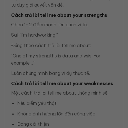
tư duy giải quyết vấn đề.
Cách trả lời tell me about your strengths
Chọn 1–2 điểm mạnh liên quan vị trí.
Sai: “I’m hardworking.”
Đúng theo cách trả lời tell me about:
“One of my strengths is data analysis. For
example…”
Luôn chứng minh bằng ví dụ thực tế.
Cách trả lời tell me about your weaknesses
Một cách trả lời tell me about thông minh sẽ:
Nêu điểm yếu thật
Không ảnh hưởng lớn đến công việc
Đang cải thiện