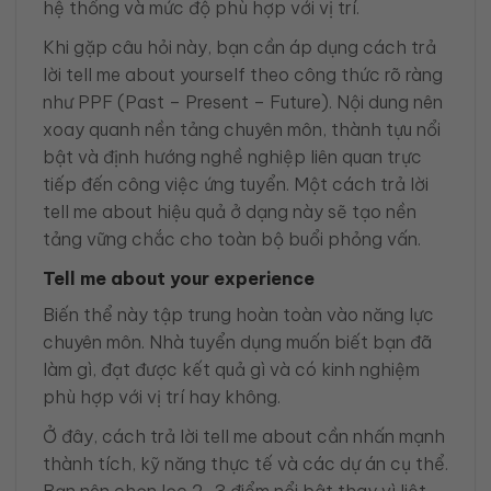
hệ thống và mức độ phù hợp với vị trí.
Khi gặp câu hỏi này, bạn cần áp dụng cách trả
lời tell me about yourself theo công thức rõ ràng
như PPF (Past – Present – Future). Nội dung nên
xoay quanh nền tảng chuyên môn, thành tựu nổi
bật và định hướng nghề nghiệp liên quan trực
tiếp đến công việc ứng tuyển. Một cách trả lời
tell me about hiệu quả ở dạng này sẽ tạo nền
tảng vững chắc cho toàn bộ buổi phỏng vấn.
Tell me about your experience
Biến thể này tập trung hoàn toàn vào năng lực
chuyên môn. Nhà tuyển dụng muốn biết bạn đã
làm gì, đạt được kết quả gì và có kinh nghiệm
phù hợp với vị trí hay không.
Ở đây, cách trả lời tell me about cần nhấn mạnh
thành tích, kỹ năng thực tế và các dự án cụ thể.