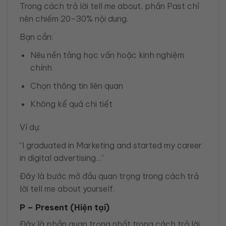
Trong cách trả lời tell me about, phần Past chỉ
nên chiếm 20–30% nội dung.
Bạn cần:
Nêu nền tảng học vấn hoặc kinh nghiệm
chính
Chọn thông tin liên quan
Không kể quá chi tiết
Ví dụ:
“I graduated in Marketing and started my career
in digital advertising…”
Đây là bước mở đầu quan trọng trong cách trả
lời tell me about yourself.
P – Present (Hiện tại)
Đây là phần quan trọng nhất trong cách trả lời