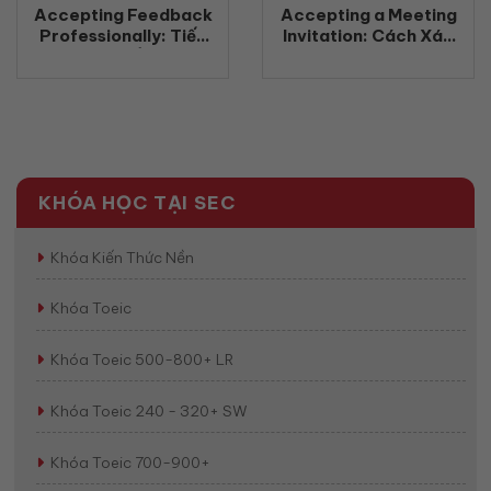
Accepting Feedback
Accepting a Meeting
Professionally: Tiếp
Invitation: Cách Xác
nhận phản hồi chuyên
Nhận Tham Gia Cuộc
nghiệp bằng tiếng Anh
Họp Bằng Tiếng Anh
(2026)
Chuyên Nghiệp
(2026)
KHÓA HỌC TẠI SEC
Khóa Kiến Thức Nền
Khóa Toeic
Khóa Toeic 500-800+ LR
Khóa Toeic 240 - 320+ SW
Khóa Toeic 700-900+