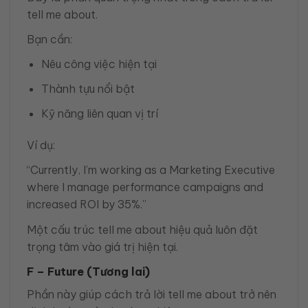
tell me about.
Bạn cần:
Nêu công việc hiện tại
Thành tựu nổi bật
Kỹ năng liên quan vị trí
Ví dụ:
“Currently, I’m working as a Marketing Executive
where I manage performance campaigns and
increased ROI by 35%.”
Một cấu trúc tell me about hiệu quả luôn đặt
trọng tâm vào giá trị hiện tại.
F – Future (Tương lai)
Phần này giúp cách trả lời tell me about trở nên