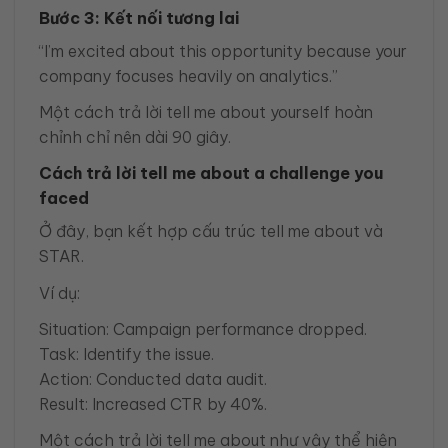
Bước 3: Kết nối tương lai
“I’m excited about this opportunity because your
company focuses heavily on analytics.”
Một cách trả lời tell me about yourself hoàn
chỉnh chỉ nên dài 90 giây.
Cách trả lời tell me about a challenge you
faced
Ở đây, bạn kết hợp cấu trúc tell me about và
STAR.
Ví dụ:
Situation: Campaign performance dropped.
Task: Identify the issue.
Action: Conducted data audit.
Result: Increased CTR by 40%.
Một cách trả lời tell me about như vậy thể hiện