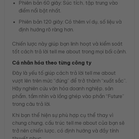
Phiên bản 60 giây: Súc tích, tập trung vào
điểm nổi bật nhất.
Phiên bản 120 giây: Có thêm ví dụ, số liệu và
định hướng rõ ràng hơn.
Chiến lược này giúp bạn linh hoạt và kiểm soát
tốt cách trả lời tell me about trong mọi bối cảnh.
Cá nhân hóa theo từng công ty
Đây là yếu tố giúp cách trả lời tell me about
vượt lên trên mức “đúng” để trở thành “xuất sắc”.
Hãy nghiên cứu văn hóa doanh nghiệp, sản
phẩm, tầm nhìn và lồng ghép vào phần “Future”
trong câu trả lời.
Khi bạn thể hiện sự phù hợp cụ thể thay vì
chung chung, cấu trúc tell me about của bạn sẽ
trở nên chiến lược, có định hướng và đầy tính
thuyết phục.