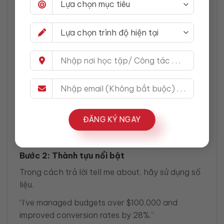
cách trả lời tell me about.
Hướng dẫn chi tiết cách trả lời tell me
about theo từng trường hợp
Cách trả lời tell me about yourself
Đây là dạng quan trọng nhất.
Bước 1: 1 câu tóm tắt bản thân
Áp dụng cách trả lời tell me about theo PPF.
ĐĂNG KÝ NGAY
“I’m a data-driven marketing specialist with 4
years of experience in performance campaigns.”
Bước 2: Thành tựu nổi bật
Trong cách trả lời tell me about, hãy sử dụng số
liệu.
“I’ve managed budgets over $100,000 and
improved conversion rates by 28%.”