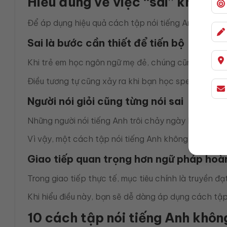
Hiểu đúng về việc “sai” khi học
Để áp dụng hiệu quả cách tập nói tiếng Anh không sợ
Sai là bước cần thiết để tiến bộ
Khi trẻ em học ngôn ngữ mẹ đẻ, chúng cũng mắc rất nh
Điều tương tự cũng xảy ra khi bạn học speaking tiến
Người nói giỏi cũng từng nói sai
Những người nói tiếng Anh trôi chảy ngày hôm nay cũn
Vì vậy, một cách tập nói tiếng Anh không sợ sai hiệ
Giao tiếp quan trọng hơn ngữ pháp hoà
Trong giao tiếp thực tế, mục tiêu chính là truyền 
Khi hiểu điều này, bạn sẽ dễ dàng áp dụng cách tập 
10 cách tập nói tiếng Anh khôn