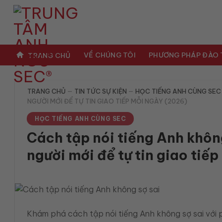
Bỏ
qua
nội
dung
VỀ CHÚNG TÔI
PHƯƠNG PHÁP ĐÀO
TRANG CHỦ
TRANG CHỦ
—
TIN TỨC SỰ KIỆN
—
HỌC TIẾNG ANH CÙNG SEC
NGƯỜI MỚI ĐỂ TỰ TIN GIAO TIẾP MỖI NGÀY (2026)
HỌC TIẾNG ANH CÙNG SEC
Cách tập nói tiếng Anh không
người mới để tự tin giao tiế
Khám phá cách tập nói tiếng Anh không sợ sai với p