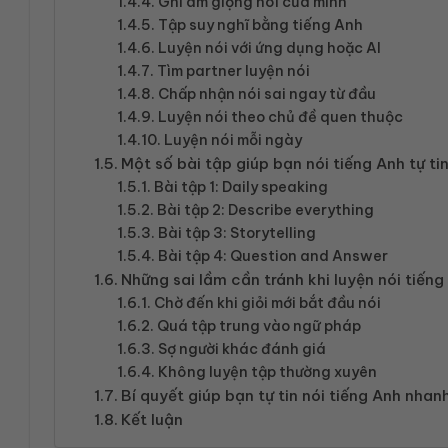
Ghi âm giọng nói của mình
Tập suy nghĩ bằng tiếng Anh
Luyện nói với ứng dụng hoặc AI
Tìm partner luyện nói
Chấp nhận nói sai ngay từ đầu
Luyện nói theo chủ đề quen thuộc
Luyện nói mỗi ngày
Một số bài tập giúp bạn nói tiếng Anh tự ti
Bài tập 1: Daily speaking
Bài tập 2: Describe everything
Bài tập 3: Storytelling
Bài tập 4: Question and Answer
Những sai lầm cần tránh khi luyện nói tiếng
Chờ đến khi giỏi mới bắt đầu nói
Quá tập trung vào ngữ pháp
Sợ người khác đánh giá
Không luyện tập thường xuyên
Bí quyết giúp bạn tự tin nói tiếng Anh nhan
Kết luận