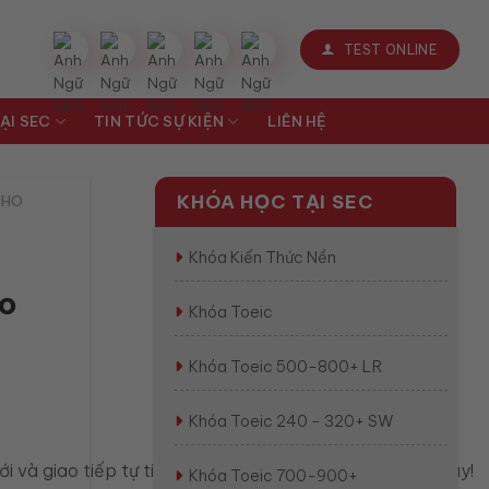
TEST ONLINE
ẠI SEC
TIN TỨC SỰ KIỆN
LIÊN HỆ
KHÓA HỌC TẠI SEC
CHO
Khóa Kiến Thức Nền
ho
Khóa Toeic
Khóa Toeic 500-800+ LR
Khóa Toeic 240 - 320+ SW
 và giao tiếp tự tin hơn. Bắt đầu luyện nói ngay hôm nay!
Khóa Toeic 700-900+