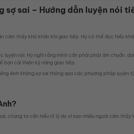
 sợ sai – Hướng dẫn luyện nói ti
n cảm thấy khó khăn khi giao tiếp. Họ có thể đọc hiểu khá 
iệc luyện nói. Họ nghĩ rằng mình cần phải phát âm chuẩn, dù
ể bạn cải thiện kỹ năng giao tiếp.
iếng Anh không sợ sai thông qua các phương pháp luyện tập
 Anh?
ai, chúng ta cần hiểu rõ lý do vì sao nhiều người cảm thấy lo