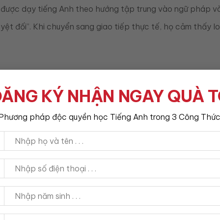
 được dạy tiếng Anh theo hướng tập trung vào ngữ pháp và b
yệt đối”. Khi chuyển sang giao tiếp thực tế, họ cảm thấy lo
i nói tiếng Anh là sợ người khác đánh giá. Họ lo lắng rằng
ĂNG KÝ NHẬN NGAY QUÀ 
hi nói nhanh hoặc khi giao tiếp trong các tình huống không 
Phương pháp độc quyền học Tiếng Anh trong 3 Công Thức
hàng ngày. Khi không có cơ hội thực hành, người học dễ mất
cố gắng nói hoàn hảo ngay từ đầu. Điều này tạo ra áp lực l
h tập nói tiếng Anh không sợ sai để luyện tập một cách tự 