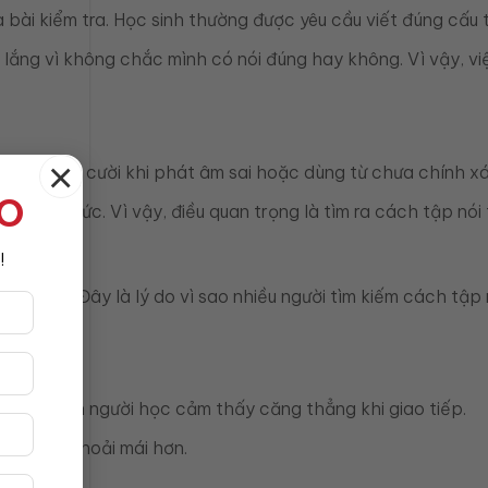
ài kiểm tra. Học sinh thường được yêu cầu viết đúng cấu t
 lắng vì không chắc mình có nói đúng hay không. Vì vậy, việ
×
 mình sẽ bị cười khi phát âm sai hoặc dùng từ chưa chính xá
TO
chính thức. Vì vậy, điều quan trọng là tìm ra cách tập nói
!
 tự tin. Đây là lý do vì sao nhiều người tìm kiếm cách tập 
ớn và khiến người học cảm thấy căng thẳng khi giao tiếp.
nhiên và thoải mái hơn.