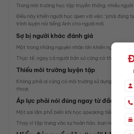
Trong môi trường học tập truyền thống, nhiều người
Điều này khiến người học quen với việc “phải đúng tu
trình luyện nói tiếng Anh cho người mới.
Sợ bị người khác đánh giá
Một trong những nguyên nhân lớn khiến người học ngạ
Đ
Thực tế, ngay cả người bản xứ cũng có thể mắc lỗi k
Thiếu môi trường luyện tập
Không phải ai cũng có môi trường sử dụng tiếng Anh 
thoại.
Áp lực phải nói đúng ngay từ đầu
Một sai lầm phổ biến khi học speaking tiếng Anh là 
Thay vì tập trung vào sự hoàn hảo, bạn nên tìm các