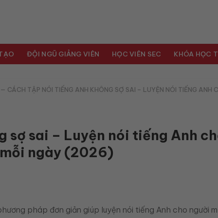
 TẠO
ĐỘI NGŨ GIẢNG VIÊN
HỌC VIÊN SEC
KHÓA HỌC T
—
CÁCH TẬP NÓI TIẾNG ANH KHÔNG SỢ SAI – LUYỆN NÓI TIẾNG ANH 
 sợ sai – Luyện nói tiếng Anh c
p mỗi ngày (2026)
hương pháp đơn giản giúp luyện nói tiếng Anh cho người mới