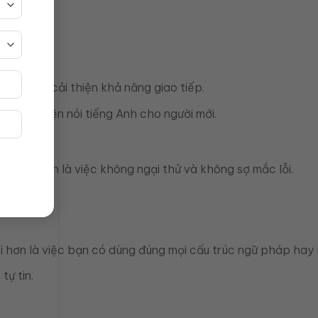
.
g dần dần cải thiện khả năng giao tiếp.
 trình luyện nói tiếng Anh cho người mới.
ến bộ chính là việc không ngại thử và không sợ mắc lỗi.
ói hơn là việc bạn có dùng đúng mọi cấu trúc ngữ pháp hay
tự tin.