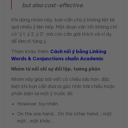
but also cost-effective.
Khi dùng nhóm này, bạn cần chú ý không liệt kê
quá nhiều ý liên tiếp. Một đoạn văn tốt không chỉ
có “ý 1, ý 2, ý 3”, mà còn cần giải thích và ví dụ
để làm rõ từng ý.
Tham khảo thêm:
Cách nối ý bằng Linking
Words & Conjunctions chuẩn Academic
Nhóm từ nối chỉ sự đối lập, tương phản
Nhóm này giúp bài viết có chiều sâu hơn, đặc
biệt khi bạn cần đưa ra góc nhìn trái chiều hoặc
phản biện lại một ý trước đó.
However: tuy nhiên.
On the one hand… On the other hand…: một
mặt… mặt khác…