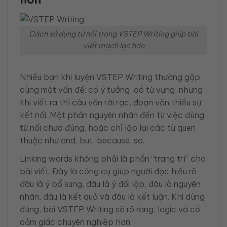
Cách sử dụng từ nối trong VSTEP Writing giúp bài
viết mạch lạc hơn
Nhiều bạn khi luyện VSTEP Writing thường gặp
cùng một vấn đề: có ý tưởng, có từ vựng, nhưng
khi viết ra thì câu văn rời rạc, đoạn văn thiếu sự
kết nối. Một phần nguyên nhân đến từ việc dùng
từ nối chưa đúng, hoặc chỉ lặp lại các từ quen
thuộc như and, but, because, so.
Linking words không phải là phần “trang trí” cho
bài viết. Đây là công cụ giúp người đọc hiểu rõ
đâu là ý bổ sung, đâu là ý đối lập, đâu là nguyên
nhân, đâu là kết quả và đâu là kết luận. Khi dùng
đúng, bài VSTEP Writing sẽ rõ ràng, logic và có
cảm giác chuyên nghiệp hơn.