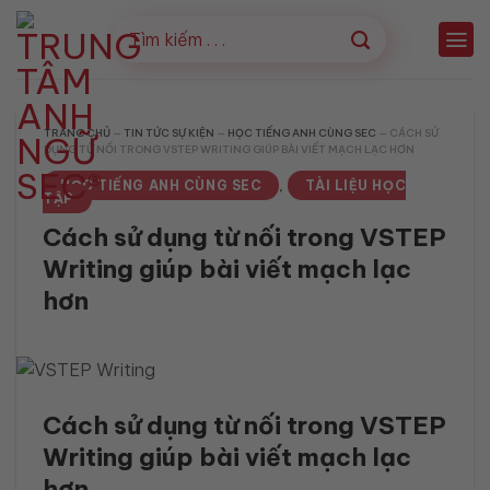
Bỏ
qua
nội
dung
TRANG CHỦ
—
TIN TỨC SỰ KIỆN
—
HỌC TIẾNG ANH CÙNG SEC
—
CÁCH SỬ
DỤNG TỪ NỐI TRONG VSTEP WRITING GIÚP BÀI VIẾT MẠCH LẠC HƠN
HỌC TIẾNG ANH CÙNG SEC
TÀI LIỆU HỌC
,
TẬP
Cách sử dụng từ nối trong VSTEP
Writing giúp bài viết mạch lạc
hơn
Cách sử dụng từ nối trong VSTEP
Writing giúp bài viết mạch lạc
hơn