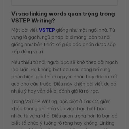
Vì sao linking words quan trọng trong
VSTEP Writing?
Một bài viết
VSTEP
giống như một ngôi nhà. Từ
vựng là gạch, ngữ pháp là xi măng, còn từ nối
giống như bản thiết kế giúp các phần được sắp
xếp đúng vị trí.
Nếu thiếu từ nối, người đọc sẽ khó theo dõi mạch
lập luận. Họ không biết câu sau đang bổ sung,
phản biện, giải thích nguyên nhân hay đưa ra kết
quả cho câu trước. Điều này khiến bài viết dù có
nhiều ý hay vẫn dễ bị đánh giá là rời rạc.
Trong VSTEP Writing, đặc biệt ở Task 2, giám
khảo không chỉ nhìn vào việc bạn biết bao
nhiêu từ vựng khó. Điều quan trọng hơn là bạn có
biết tổ chức ý tưởng rõ ràng hay không. Linking