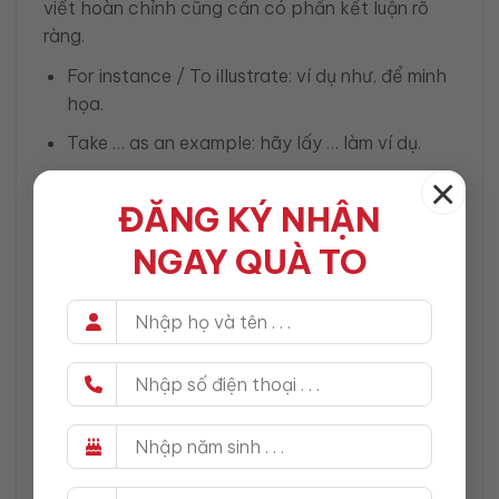
viết hoàn chỉnh cũng cần có phần kết luận rõ
ràng.
For instance / To illustrate: ví dụ như, để minh
họa.
Take … as an example: hãy lấy … làm ví dụ.
×
In conclusion / To sum up: kết luận lại, tóm lại.
ĐĂNG KÝ NHẬN
Ví dụ:
NGAY QUÀ TO
Many countries are investing in
green energy. For instance,
Germany has built huge wind
farms.
Let’s take smartphone addiction
as an example of how technology
affects real-life relationships.