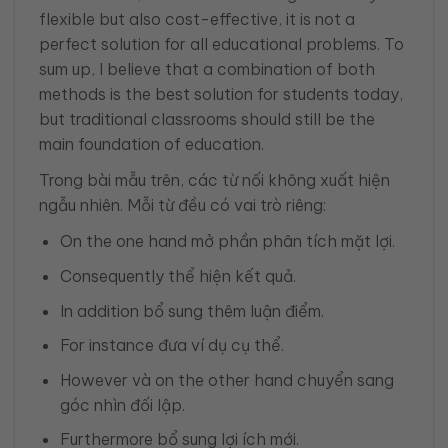
flexible but also cost-effective, it is not a
perfect solution for all educational problems. To
sum up, I believe that a combination of both
methods is the best solution for students today,
but traditional classrooms should still be the
main foundation of education.
Trong bài mẫu trên, các từ nối không xuất hiện
ngẫu nhiên. Mỗi từ đều có vai trò riêng:
On the one hand mở phần phân tích mặt lợi.
Consequently thể hiện kết quả.
In addition bổ sung thêm luận điểm.
For instance đưa ví dụ cụ thể.
However và on the other hand chuyển sang
góc nhìn đối lập.
Furthermore bổ sung lợi ích mới.