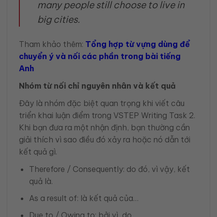
many people still choose to live in
big cities.
Tham khảo thêm:
Tổng hợp từ vựng dùng để
chuyển ý và nối các phần trong bài tiếng
Anh
Nhóm từ nối chỉ nguyên nhân và kết quả
Đây là nhóm đặc biệt quan trọng khi viết câu
triển khai luận điểm trong VSTEP Writing Task 2.
Khi bạn đưa ra một nhận định, bạn thường cần
giải thích vì sao điều đó xảy ra hoặc nó dẫn tới
kết quả gì.
Therefore / Consequently: do đó, vì vậy, kết
quả là.
As a result of: là kết quả của…
Due to / Owing to: bởi vì, do…