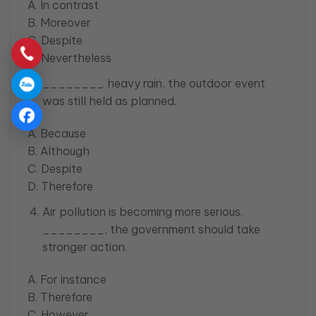
A. In contrast
B. Moreover
C. Despite
D. Nevertheless
________ heavy rain, the outdoor event
was still held as planned.
A. Because
B. Although
C. Despite
D. Therefore
Air pollution is becoming more serious.
________, the government should take
stronger action.
A. For instance
B. Therefore
C. However