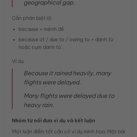
geographical gap.
Cần phân biệt rõ:
because + mệnh đề
because of / due to / owing to + danh từ
hoặc cụm danh từ
Ví dụ:
Because it rained heavily, many
flights were delayed.
Many flights were delayed due to
heavy rain.
Nhóm từ nối đưa ví dụ và kết luận
Một luận điểm tốt cần có ví dụ minh họa. Một bài