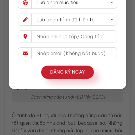
In conclusion, while technology
has some drawbacks, its benefits
to education are undeniable.
Khi viết kết luận, bạn không nên đưa thêm một ý
hoàn toàn mới. Hãy dùng in conclusion hoặc to
sum up để nhắc lại quan điểm chính và chốt bài
gọn gàng.
ĐĂNG KÝ NGAY
Cách nâng cấp từ nối từ B1 lên B2/C1
Cách nâng cấp từ nối từ B1 lên B2/C1
Ở trình độ B1, người học thường dùng các từ nối
rất quen thuộc như and, but, because, so. Những
từ này vẫn đúng, nhưng nếu lặp lại quá nhiều, bài