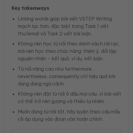
Key takeaways
Linking words giúp bài viết VSTEP Writing
mạch lạc hơn, đặc biệt trong Task 1 viết
thư/email và Task 2 viết bài luận.
Không nên học từ nối theo danh sách rời rạc,
mà nên học theo chức năng: thêm ý, đối lập,
nguyên nhân – kết quả, ví dụ, kết luận.
Từ nối nâng cao như furthermore,
nevertheless, consequently chỉ hiệu quả khi
dùng đúng ngữ cảnh.
Không nên đặt từ nối ở đầu mọi câu, vì bài viết
có thể trở nên gượng và thiếu tự nhiên.
Muốn dùng từ nối tốt, hãy luyện theo câu mẫu
rồi áp dụng vào đoạn văn hoàn chỉnh.