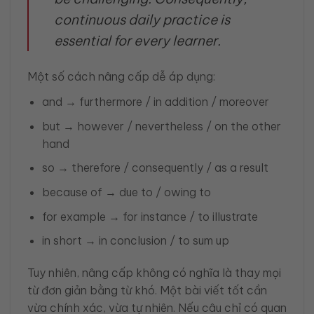
continuous daily practice is
essential for every learner.
Một số cách nâng cấp dễ áp dụng:
and → furthermore / in addition / moreover
but → however / nevertheless / on the other
hand
so → therefore / consequently / as a result
because of → due to / owing to
for example → for instance / to illustrate
in short → in conclusion / to sum up
Tuy nhiên, nâng cấp không có nghĩa là thay mọi
từ đơn giản bằng từ khó. Một bài viết tốt cần
vừa chính xác, vừa tự nhiên. Nếu câu chỉ có quan