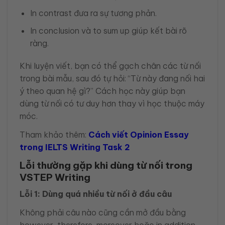
In contrast đưa ra sự tương phản.
In conclusion và to sum up giúp kết bài rõ
ràng.
Khi luyện viết, bạn có thể gạch chân các từ nối
trong bài mẫu, sau đó tự hỏi: “Từ này đang nối hai
ý theo quan hệ gì?” Cách học này giúp bạn
dùng từ nối có tư duy hơn thay vì học thuộc máy
móc.
Tham khảo thêm:
Cách viết Opinion Essay
trong IELTS Writing Task 2
Lỗi thường gặp khi dùng từ nối trong
VSTEP Writing
Lỗi 1: Dùng quá nhiều từ nối ở đầu câu
Không phải câu nào cũng cần mở đầu bằng
however, therefore, moreover hoặc in addition.