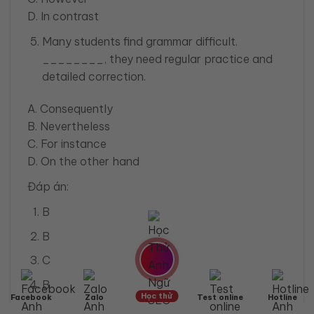
D. In contrast
Many students find grammar difficult.
________, they need regular practice and
detailed correction.
A. Consequently
B. Nevertheless
C. For instance
D. On the other hand
Đáp án:
B
B
C
B
Học thử
Facebook
Zalo
Test online
Hotline
A