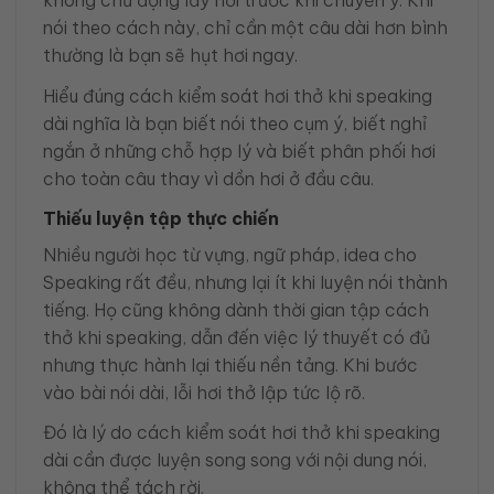
không chủ động lấy hơi trước khi chuyển ý. Khi
nói theo cách này, chỉ cần một câu dài hơn bình
thường là bạn sẽ hụt hơi ngay.
Hiểu đúng cách kiểm soát hơi thở khi speaking
dài nghĩa là bạn biết nói theo cụm ý, biết nghỉ
ngắn ở những chỗ hợp lý và biết phân phối hơi
cho toàn câu thay vì dồn hơi ở đầu câu.
Thiếu luyện tập thực chiến
Nhiều người học từ vựng, ngữ pháp, idea cho
Speaking rất đều, nhưng lại ít khi luyện nói thành
tiếng. Họ cũng không dành thời gian tập cách
thở khi speaking, dẫn đến việc lý thuyết có đủ
nhưng thực hành lại thiếu nền tảng. Khi bước
vào bài nói dài, lỗi hơi thở lập tức lộ rõ.
Đó là lý do cách kiểm soát hơi thở khi speaking
dài cần được luyện song song với nội dung nói,
không thể tách rời.