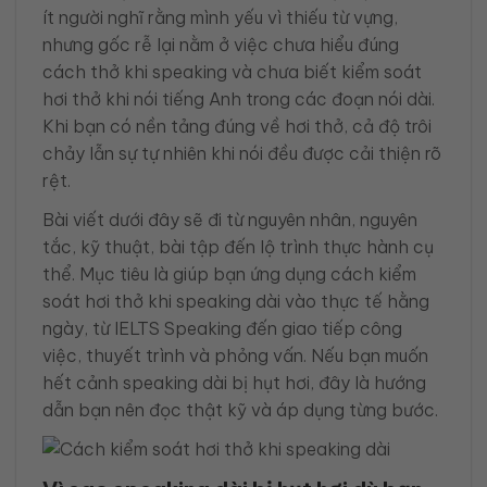
ít người nghĩ rằng mình yếu vì thiếu từ vựng,
nhưng gốc rễ lại nằm ở việc chưa hiểu đúng
cách thở khi speaking và chưa biết kiểm soát
hơi thở khi nói tiếng Anh trong các đoạn nói dài.
Khi bạn có nền tảng đúng về hơi thở, cả độ trôi
chảy lẫn sự tự nhiên khi nói đều được cải thiện rõ
rệt.
Bài viết dưới đây sẽ đi từ nguyên nhân, nguyên
tắc, kỹ thuật, bài tập đến lộ trình thực hành cụ
thể. Mục tiêu là giúp bạn ứng dụng cách kiểm
soát hơi thở khi speaking dài vào thực tế hằng
ngày, từ IELTS Speaking đến giao tiếp công
việc, thuyết trình và phỏng vấn. Nếu bạn muốn
hết cảnh speaking dài bị hụt hơi, đây là hướng
dẫn bạn nên đọc thật kỹ và áp dụng từng bước.