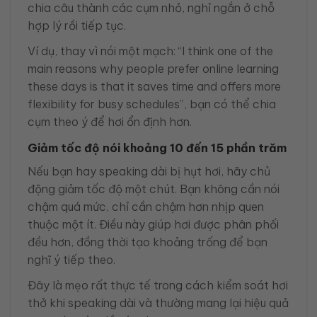
chia câu thành các cụm nhỏ, nghỉ ngắn ở chỗ
hợp lý rồi tiếp tục.
Ví dụ, thay vì nói một mạch: “I think one of the
main reasons why people prefer online learning
these days is that it saves time and offers more
flexibility for busy schedules”, bạn có thể chia
cụm theo ý để hơi ổn định hơn.
Giảm tốc độ nói khoảng 10 đến 15 phần trăm
Nếu bạn hay speaking dài bị hụt hơi, hãy chủ
động giảm tốc độ một chút. Bạn không cần nói
chậm quá mức, chỉ cần chậm hơn nhịp quen
thuộc một ít. Điều này giúp hơi được phân phối
đều hơn, đồng thời tạo khoảng trống để bạn
nghĩ ý tiếp theo.
Đây là mẹo rất thực tế trong cách kiểm soát hơi
thở khi speaking dài và thường mang lại hiệu quả