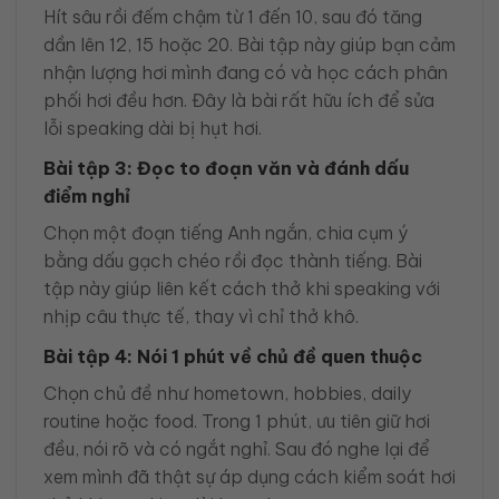
Hít sâu rồi đếm chậm từ 1 đến 10, sau đó tăng
dần lên 12, 15 hoặc 20. Bài tập này giúp bạn cảm
nhận lượng hơi mình đang có và học cách phân
phối hơi đều hơn. Đây là bài rất hữu ích để sửa
lỗi speaking dài bị hụt hơi.
Bài tập 3: Đọc to đoạn văn và đánh dấu
điểm nghỉ
Chọn một đoạn tiếng Anh ngắn, chia cụm ý
bằng dấu gạch chéo rồi đọc thành tiếng. Bài
tập này giúp liên kết cách thở khi speaking với
nhịp câu thực tế, thay vì chỉ thở khô.
Bài tập 4: Nói 1 phút về chủ đề quen thuộc
Chọn chủ đề như hometown, hobbies, daily
routine hoặc food. Trong 1 phút, ưu tiên giữ hơi
đều, nói rõ và có ngắt nghỉ. Sau đó nghe lại để
xem mình đã thật sự áp dụng cách kiểm soát hơi