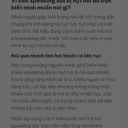
Vì sao speaking dài bị hụt hơi dù bạn
biết mình muốn nói gì?
Nhiều người gặp tình trạng nói rất tốt trong đầu
nhưng khi mở miệng lại hụt hơi, hụt nhịp và mất
bình tĩnh. Để hiểu đúng cách kiểm soát hơi thở
khi speaking dài, trước hết bạn cần hiểu vì sao
mình bị hụt hơi khi nói lâu.
Nói quá nhanh làm hơi thoát ra liên tục
Một trong những nguyên nhân phổ biến nhất
khiến speaking dài bị hụt hơi là nói quá nhanh.
Khi lo lắng rằng mình sẽ bí ý, nhiều người vô thức
tăng tốc, cố lấp đầy khoảng trống bằng thật
nhiều chữ. Kết quả là hơi bị đẩy ra liên tục, câu
nói thiếu điểm nghỉ, cổ họng nhanh mệt và não
không kịp sắp xếp ý tiếp theo.
Muốn áp dụng cách kiểm soát hơi thở khi
speaking dài, bạn cần hiểu rằng nói nhanh