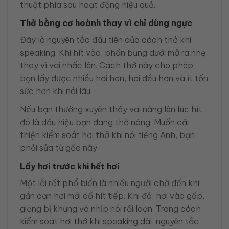
thuật phía sau hoạt động hiệu quả.
Thở bằng cơ hoành thay vì chỉ dùng ngực
Đây là nguyên tắc đầu tiên của cách thở khi
speaking. Khi hít vào, phần bụng dưới mở ra nhẹ
thay vì vai nhấc lên. Cách thở này cho phép
bạn lấy được nhiều hơi hơn, hơi đều hơn và ít tốn
sức hơn khi nói lâu.
Nếu bạn thường xuyên thấy vai nâng lên lúc hít,
đó là dấu hiệu bạn đang thở nông. Muốn cải
thiện kiểm soát hơi thở khi nói tiếng Anh, bạn
phải sửa từ gốc này.
Lấy hơi trước khi hết hơi
Một lỗi rất phổ biến là nhiều người chờ đến khi
gần cạn hơi mới cố hít tiếp. Khi đó, hơi vào gấp,
giọng bị khựng và nhịp nói rối loạn. Trong cách
kiểm soát hơi thở khi speaking dài, nguyên tắc