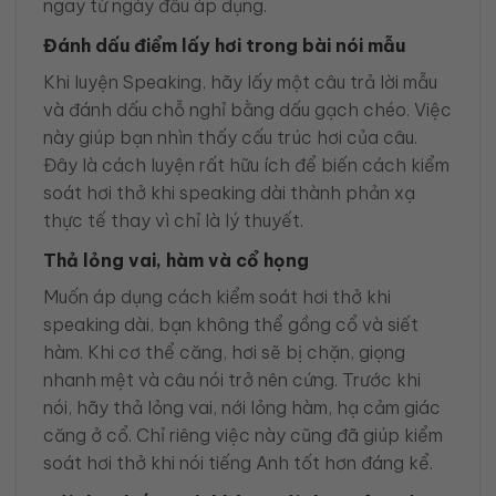
ngay từ ngày đầu áp dụng.
Đánh dấu điểm lấy hơi trong bài nói mẫu
Khi luyện Speaking, hãy lấy một câu trả lời mẫu
và đánh dấu chỗ nghỉ bằng dấu gạch chéo. Việc
này giúp bạn nhìn thấy cấu trúc hơi của câu.
Đây là cách luyện rất hữu ích để biến cách kiểm
soát hơi thở khi speaking dài thành phản xạ
thực tế thay vì chỉ là lý thuyết.
Thả lỏng vai, hàm và cổ họng
Muốn áp dụng cách kiểm soát hơi thở khi
speaking dài, bạn không thể gồng cổ và siết
hàm. Khi cơ thể căng, hơi sẽ bị chặn, giọng
nhanh mệt và câu nói trở nên cứng. Trước khi
nói, hãy thả lỏng vai, nới lỏng hàm, hạ cảm giác
căng ở cổ. Chỉ riêng việc này cũng đã giúp kiểm
soát hơi thở khi nói tiếng Anh tốt hơn đáng kể.