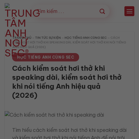
Bỏ
qua
nội
dung
TRANG CHỦ
—
TIN TỨC SỰ KIỆN
—
HỌC TIẾNG ANH CÙNG SEC
—
CÁCH
KIỂM SOÁT HƠI THỞ KHI SPEAKING DÀI, KIỂM SOÁT HƠI THỞ KHI NÓI TIẾNG
ANH HIỆU QUẢ (2026)
HỌC TIẾNG ANH CÙNG SEC
Cách kiểm soát hơi thở khi
speaking dài, kiểm soát hơi thở
khi nói tiếng Anh hiệu quả
(2026)
Tìm hiểu cách kiểm soát hơi thở khi speaking dài
và kiểm soát hơi thở khi nói tiếng Anh để nói trôi