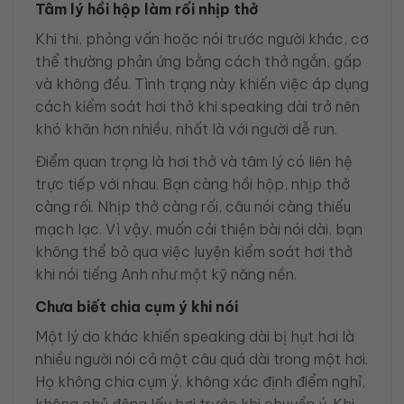
Tâm lý hồi hộp làm rối nhịp thở
Khi thi, phỏng vấn hoặc nói trước người khác, cơ
thể thường phản ứng bằng cách thở ngắn, gấp
và không đều. Tình trạng này khiến việc áp dụng
cách kiểm soát hơi thở khi speaking dài trở nên
khó khăn hơn nhiều, nhất là với người dễ run.
Điểm quan trọng là hơi thở và tâm lý có liên hệ
trực tiếp với nhau. Bạn càng hồi hộp, nhịp thở
càng rối. Nhịp thở càng rối, câu nói càng thiếu
mạch lạc. Vì vậy, muốn cải thiện bài nói dài, bạn
không thể bỏ qua việc luyện kiểm soát hơi thở
khi nói tiếng Anh như một kỹ năng nền.
Chưa biết chia cụm ý khi nói
Một lý do khác khiến speaking dài bị hụt hơi là
nhiều người nói cả một câu quá dài trong một hơi.
Họ không chia cụm ý, không xác định điểm nghỉ,