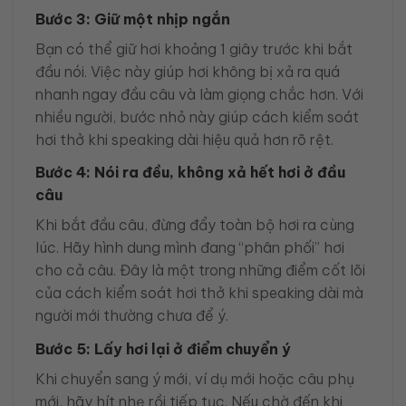
Bước 3: Giữ một nhịp ngắn
Bạn có thể giữ hơi khoảng 1 giây trước khi bắt
đầu nói. Việc này giúp hơi không bị xả ra quá
nhanh ngay đầu câu và làm giọng chắc hơn. Với
nhiều người, bước nhỏ này giúp cách kiểm soát
hơi thở khi speaking dài hiệu quả hơn rõ rệt.
Bước 4: Nói ra đều, không xả hết hơi ở đầu
câu
Khi bắt đầu câu, đừng đẩy toàn bộ hơi ra cùng
lúc. Hãy hình dung mình đang “phân phối” hơi
cho cả câu. Đây là một trong những điểm cốt lõi
của cách kiểm soát hơi thở khi speaking dài mà
người mới thường chưa để ý.
Bước 5: Lấy hơi lại ở điểm chuyển ý
Khi chuyển sang ý mới, ví dụ mới hoặc câu phụ
mới, hãy hít nhẹ rồi tiếp tục. Nếu chờ đến khi