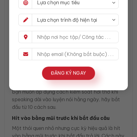
Nhiều người cố nói câu thật dài để nghe “hay”
hoặc “xịn”. Nhưng nếu chưa vững hơi, điều đó chỉ
làm bạn đứt nhịp. Trong cách kiểm soát hơi thở
khi speaking dài, mục tiêu đầu tiên không phải là
nói phức tạp, mà là nói ổn định, đủ ý, rõ và có
kiểm soát.
10 cách kiểm soát hơi thở khi speaking
dài hiệu quả nhất
ĐĂNG KÝ NGAY
Phần dưới đây là trọng tâm của bài viết. Nếu
bạn muốn áp dụng cách kiểm soát hơi thở khi
speaking dài vào luyện nói hằng ngày, hãy bắt
đầu từ 10 cách sau.
Hít vào bằng mũi trước khi bắt đầu câu
Một thói quen nhỏ nhưng cực kỳ hiệu quả là hít
vào bằng mũi trước khi bắt đầu trả lời. Cách này