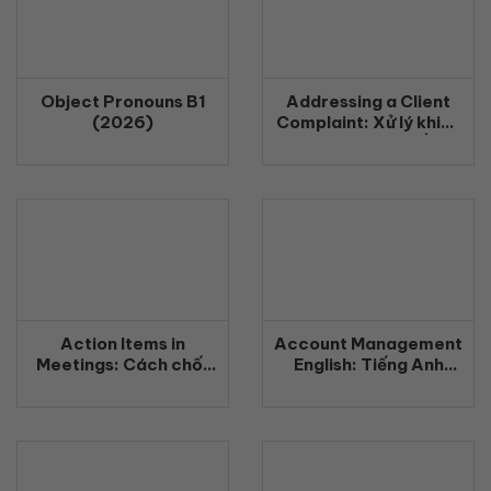
Object Pronouns B1
Addressing a Client
(2026)
Complaint: Xử lý khiếu
nại khách hàng bằng
tiếng Anh chuyên
nghiệp (2026)
Action Items in
Account Management
Meetings: Cách chốt
English: Tiếng Anh
công việc rõ ràng
Quản Lý Khách Hàng
bằng tiếng Anh
Chuyên Nghiệp
(2026)
(2026)