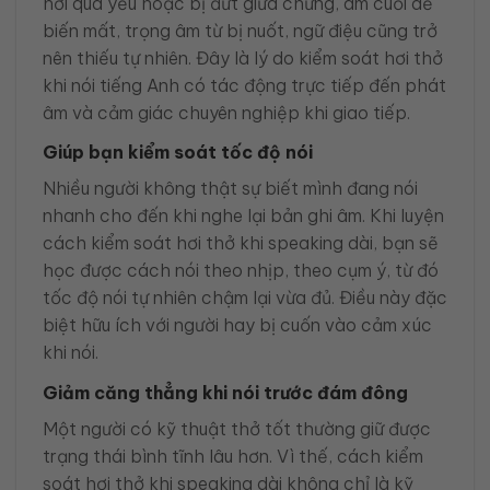
hơi quá yếu hoặc bị đứt giữa chừng, âm cuối dễ
biến mất, trọng âm từ bị nuốt, ngữ điệu cũng trở
nên thiếu tự nhiên. Đây là lý do kiểm soát hơi thở
khi nói tiếng Anh có tác động trực tiếp đến phát
âm và cảm giác chuyên nghiệp khi giao tiếp.
Giúp bạn kiểm soát tốc độ nói
Nhiều người không thật sự biết mình đang nói
nhanh cho đến khi nghe lại bản ghi âm. Khi luyện
cách kiểm soát hơi thở khi speaking dài, bạn sẽ
học được cách nói theo nhịp, theo cụm ý, từ đó
tốc độ nói tự nhiên chậm lại vừa đủ. Điều này đặc
biệt hữu ích với người hay bị cuốn vào cảm xúc
khi nói.
Giảm căng thẳng khi nói trước đám đông
Một người có kỹ thuật thở tốt thường giữ được
trạng thái bình tĩnh lâu hơn. Vì thế, cách kiểm
soát hơi thở khi speaking dài không chỉ là kỹ