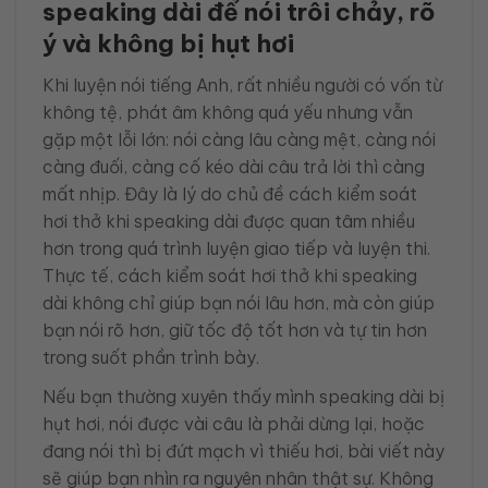
speaking dài để nói trôi chảy, rõ
ý và không bị hụt hơi
Khi luyện nói tiếng Anh, rất nhiều người có vốn từ
không tệ, phát âm không quá yếu nhưng vẫn
gặp một lỗi lớn: nói càng lâu càng mệt, càng nói
càng đuối, càng cố kéo dài câu trả lời thì càng
mất nhịp. Đây là lý do chủ đề cách kiểm soát
hơi thở khi speaking dài được quan tâm nhiều
hơn trong quá trình luyện giao tiếp và luyện thi.
Thực tế, cách kiểm soát hơi thở khi speaking
dài không chỉ giúp bạn nói lâu hơn, mà còn giúp
bạn nói rõ hơn, giữ tốc độ tốt hơn và tự tin hơn
trong suốt phần trình bày.
Nếu bạn thường xuyên thấy mình speaking dài bị
hụt hơi, nói được vài câu là phải dừng lại, hoặc
đang nói thì bị đứt mạch vì thiếu hơi, bài viết này
sẽ giúp bạn nhìn ra nguyên nhân thật sự. Không