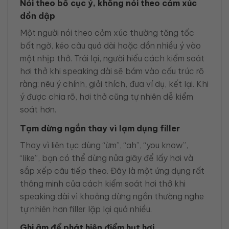
Nói theo bố cục ý, không nói theo cảm xúc
dồn dập
Một người nói theo cảm xúc thường tăng tốc
bất ngờ, kéo câu quá dài hoặc dồn nhiều ý vào
một nhịp thở. Trái lại, người hiểu cách kiểm soát
hơi thở khi speaking dài sẽ bám vào cấu trúc rõ
ràng: nêu ý chính, giải thích, đưa ví dụ, kết lại. Khi
ý được chia rõ, hơi thở cũng tự nhiên dễ kiểm
soát hơn.
Tạm dừng ngắn thay vì lạm dụng filler
Thay vì liên tục dùng “ừm”, “ah”, “you know”,
“like”, bạn có thể dừng nửa giây để lấy hơi và
sắp xếp câu tiếp theo. Đây là một ứng dụng rất
thông minh của cách kiểm soát hơi thở khi
speaking dài vì khoảng dừng ngắn thường nghe
tự nhiên hơn filler lặp lại quá nhiều.
Ghi âm để phát hiện điểm hụt hơi