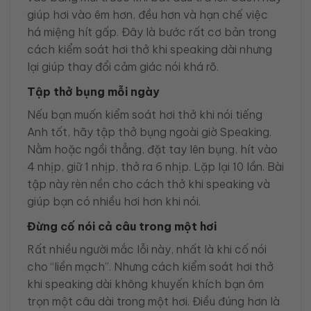
giúp hơi vào êm hơn, đều hơn và hạn chế việc
há miệng hít gấp. Đây là bước rất cơ bản trong
cách kiểm soát hơi thở khi speaking dài nhưng
lại giúp thay đổi cảm giác nói khá rõ.
Tập thở bụng mỗi ngày
Nếu bạn muốn kiểm soát hơi thở khi nói tiếng
Anh tốt, hãy tập thở bụng ngoài giờ Speaking.
Nằm hoặc ngồi thẳng, đặt tay lên bụng, hít vào
4 nhịp, giữ 1 nhịp, thở ra 6 nhịp. Lặp lại 10 lần. Bài
tập này rèn nền cho cách thở khi speaking và
giúp bạn có nhiều hơi hơn khi nói.
Đừng cố nói cả câu trong một hơi
Rất nhiều người mắc lỗi này, nhất là khi cố nói
cho “liền mạch”. Nhưng cách kiểm soát hơi thở
khi speaking dài không khuyến khích bạn ôm
trọn một câu dài trong một hơi. Điều đúng hơn là