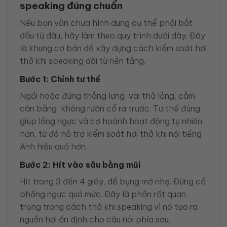
speaking đúng chuẩn
Nếu bạn vẫn chưa hình dung cụ thể phải bắt
đầu từ đâu, hãy làm theo quy trình dưới đây. Đây
là khung cơ bản để xây dựng cách kiểm soát hơi
thở khi speaking dài từ nền tảng.
Bước 1: Chỉnh tư thế
Ngồi hoặc đứng thẳng lưng, vai thả lỏng, cằm
cân bằng, không rướn cổ ra trước. Tư thế đúng
giúp lồng ngực và cơ hoành hoạt động tự nhiên
hơn, từ đó hỗ trợ kiểm soát hơi thở khi nói tiếng
Anh hiệu quả hơn.
Bước 2: Hít vào sâu bằng mũi
Hít trong 3 đến 4 giây, để bụng mở nhẹ. Đừng cố
phồng ngực quá mức. Đây là phần rất quan
trọng trong cách thở khi speaking vì nó tạo ra
nguồn hơi ổn định cho câu nói phía sau.