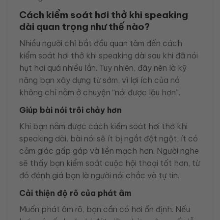
Cách kiểm soát hơi thở khi speaking
dài quan trọng như thế nào?
Nhiều người chỉ bắt đầu quan tâm đến cách
kiểm soát hơi thở khi speaking dài sau khi đã nói
hụt hơi quá nhiều lần. Tuy nhiên, đây nên là kỹ
năng bạn xây dựng từ sớm, vì lợi ích của nó
không chỉ nằm ở chuyện “nói được lâu hơn”.
Giúp bài nói trôi chảy hơn
Khi bạn nắm được cách kiểm soát hơi thở khi
speaking dài, bài nói sẽ ít bị ngắt đột ngột, ít có
cảm giác gấp gáp và liền mạch hơn. Người nghe
sẽ thấy bạn kiểm soát cuộc hội thoại tốt hơn, từ
đó đánh giá bạn là người nói chắc và tự tin.
Cải thiện độ rõ của phát âm
Muốn phát âm rõ, bạn cần có hơi ổn định. Nếu