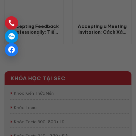
Accepting Feedback
Accepting a Meeting
Professionally: Tiếp
Invitation: Cách Xác
nhận phản hồi chuyên
Nhận Tham Gia Cuộc
nghiệp bằng tiếng Anh
Họp Bằng Tiếng Anh
(2026)
Chuyên Nghiệp
(2026)
KHÓA HỌC TẠI SEC
Khóa Kiến Thức Nền
Khóa Toeic
Khóa Toeic 500-800+ LR
Khóa Toeic 240 - 320+ SW