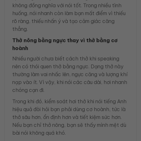
không đồng nghĩa với nói tốt. Trong nhiều tình
huống, nói nhanh còn làm bạn mất điểm vì thiếu
rõ ràng, thiếu nhấn ý và tạo cảm giác căng
thẳng.
Thở nông bằng ngực thay vì thở bằng cơ
hoành
Nhiều người chưa biết cách thở khi speaking
nên có thói quen thở bằng ngực. Dạng thở này
thường làm vai nhấc lên, ngực căng và lượng khí
nạp vào ít. Vì vậy, khi nói các câu dài, hơi nhanh
chóng cạn đi.
Trong khi đó, kiểm soát hơi thở khi nói tiếng Anh
hiệu quả đòi hỏi bạn phải dùng cơ hoành, tức là
thở sâu hơn, ổn định hơn và tiết kiệm sức hơn.
Nếu bạn chỉ thở nông, bạn sẽ thấy mình mệt dù
bài nói không quá khó.