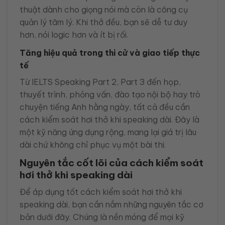
thuật dành cho giọng nói mà còn là công cụ
quản lý tâm lý. Khi thở đều, bạn sẽ dễ tư duy
hơn, nói logic hơn và ít bị rối.
Tăng hiệu quả trong thi cử và giao tiếp thực
tế
Từ IELTS Speaking Part 2, Part 3 đến họp,
thuyết trình, phỏng vấn, đào tạo nội bộ hay trò
chuyện tiếng Anh hằng ngày, tất cả đều cần
cách kiểm soát hơi thở khi speaking dài. Đây là
một kỹ năng ứng dụng rộng, mang lại giá trị lâu
dài chứ không chỉ phục vụ một bài thi.
Nguyên tắc cốt lõi của cách kiểm soát
hơi thở khi speaking dài
Để áp dụng tốt cách kiểm soát hơi thở khi
speaking dài, bạn cần nắm những nguyên tắc cơ
bản dưới đây. Chúng là nền móng để mọi kỹ