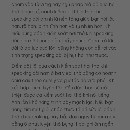
chăm vào từ vựng hay ngữ pháp mà bỏ qua hơi
thở. Thực tế, cách kiểm soát hơi thở khi
speaking dài chính là nền tảng giúp bạn nói lâu
hơn, rõ hơn, bình tĩnh hơn và tự nhiên hơn. Khi
hiểu đúng cách kiểm soát hơi thở khi speaking
dài, bạn sẽ không còn thấy những đoạn trả lời
dài là áp lực quá lớn, cũng không còn dễ rơi vào
tình trạng speaking dài bị hụt hơi như trước.
Điểm cốt lõi của cách kiểm soát hơi thở khi
speaking dài nằm ở ba việc: thở bằng cơ hoành,
chia câu theo cụm ý và giữ tốc độ vừa phải. Khi
kết hợp thêm luyện tập đều đặn, bạn sẽ cải
thiện được cả kiểm soát hơi thở khi nói tiếng
Anh lẫn khả năng trình bày mạch lạc. Nếu bạn
đang tìm một giải pháp thực tế để sửa lỗi cách
thở khi speaking, hãy bắt đầu ngay từ hôm nay
bằng 5 phút luyện thở bụng, 1 bài ghi âm ngắn