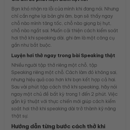
Bạn khó nhận ra lỗi của mình khi đang nói. Nhưng
chỉ cần nghe lại bản ghi âm, bạn sẽ thấy ngay
chỗ nào mình tăng tốc, chỗ nào giọng bị hụt,
chỗ nào ngắt sai. Muốn cải thiện cách kiểm soát
hơi thở khi speaking dài, ghi âm là một công cụ
gần như bắt buộc.
Luyện hơi thở ngay trong bài Speaking thật
Nhiều người tập thở riêng một chỗ, tập
Speaking riêng một chỗ. Cách làm đó không sai,
nhưng hiệu quả cao hơn khi bạn kết hợp cả hai.
Sau vài phút tập cách thở khi speaking, hãy nói
ngay một chủ đề bất kỳ trong 1 đến 2 phút. Việc
gắn kỹ thuật với thực chiến mới giúp cách kiểm
soát hơi thở khi speaking dài trở thành kỹ năng
thật sự.
Hướng dẫn từng bước cách thở khi