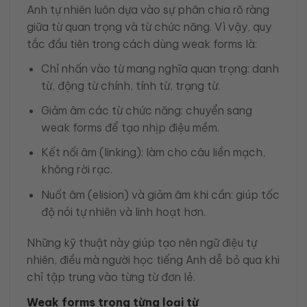
Anh tự nhiên luôn dựa vào sự phân chia rõ ràng
giữa từ quan trọng và từ chức năng. Vì vậy, quy
tắc đầu tiên trong cách dùng weak forms là:
Chỉ nhấn vào từ mang nghĩa quan trọng: danh
từ, động từ chính, tính từ, trạng từ.
Giảm âm các từ chức năng: chuyển sang
weak forms để tạo nhịp điệu mềm.
Kết nối âm (linking): làm cho câu liền mạch,
không rời rạc.
Nuốt âm (elision) và giảm âm khi cần: giúp tốc
độ nói tự nhiên và linh hoạt hơn.
Những kỹ thuật này giúp tạo nên ngữ điệu tự
nhiên, điều mà người học tiếng Anh dễ bỏ qua khi
chỉ tập trung vào từng từ đơn lẻ.
Weak forms trong từng loại từ