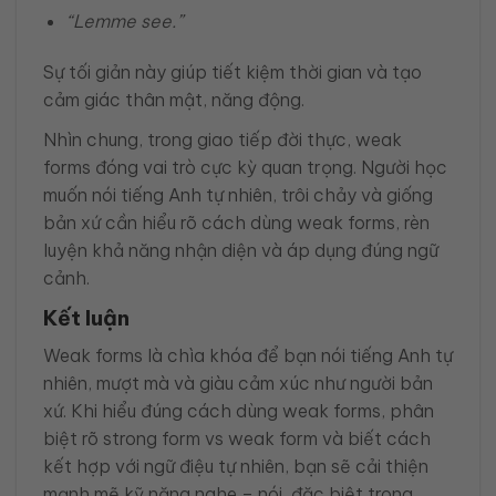
“Lemme see.”
Sự tối giản này giúp tiết kiệm thời gian và tạo
cảm giác thân mật, năng động.
Nhìn chung, trong giao tiếp đời thực, weak
forms đóng vai trò cực kỳ quan trọng. Người học
muốn nói tiếng Anh tự nhiên, trôi chảy và giống
bản xứ cần hiểu rõ cách dùng weak forms, rèn
luyện khả năng nhận diện và áp dụng đúng ngữ
cảnh.
Kết luận
Weak forms là chìa khóa để bạn nói tiếng Anh tự
nhiên, mượt mà và giàu cảm xúc như người bản
xứ. Khi hiểu đúng cách dùng weak forms, phân
biệt rõ strong form vs weak form và biết cách
kết hợp với ngữ điệu tự nhiên, bạn sẽ cải thiện
mạnh mẽ kỹ năng nghe – nói, đặc biệt trong