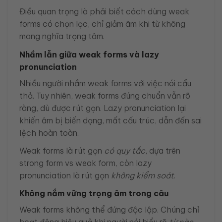
Điều quan trọng là phải biết cách dùng weak
forms có chọn lọc, chỉ giảm âm khi từ không
mang nghĩa trọng tâm.
Nhầm lẫn giữa weak forms và lazy
pronunciation
Nhiều người nhầm weak forms với việc nói cẩu
thả. Tuy nhiên, weak forms đúng chuẩn vẫn rõ
ràng, dù được rút gọn. Lazy pronunciation lại
khiến âm bị biến dạng, mất cấu trúc, dẫn đến sai
lệch hoàn toàn.
Weak forms là rút gọn
có quy tắc
, dựa trên
strong form vs weak form, còn lazy
pronunciation là rút gọn
không kiểm soát
.
Không nắm vững trọng âm trong câu
Weak forms không thể đứng độc lập. Chúng chỉ
hoạt động hiệu quả khi người nói hiểu rõ
từ nào