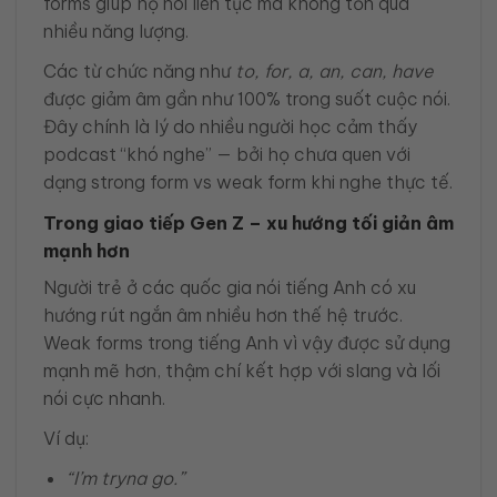
forms giúp họ nói liên tục mà không tốn quá
nhiều năng lượng.
Các từ chức năng như
to, for, a, an, can, have
được giảm âm gần như 100% trong suốt cuộc nói.
Đây chính là lý do nhiều người học cảm thấy
podcast “khó nghe” — bởi họ chưa quen với
dạng strong form vs weak form khi nghe thực tế.
Trong giao tiếp Gen Z – xu hướng tối giản âm
mạnh hơn
Người trẻ ở các quốc gia nói tiếng Anh có xu
hướng rút ngắn âm nhiều hơn thế hệ trước.
Weak forms trong tiếng Anh vì vậy được sử dụng
mạnh mẽ hơn, thậm chí kết hợp với slang và lối
nói cực nhanh.
Ví dụ:
“I’m tryna go.”