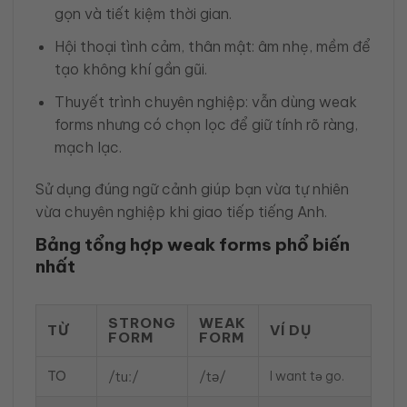
gọn và tiết kiệm thời gian.
Hội thoại tình cảm, thân mật: âm nhẹ, mềm để
tạo không khí gần gũi.
Thuyết trình chuyên nghiệp: vẫn dùng weak
forms nhưng có chọn lọc để giữ tính rõ ràng,
mạch lạc.
Sử dụng đúng ngữ cảnh giúp bạn vừa tự nhiên
vừa chuyên nghiệp khi giao tiếp tiếng Anh.
Bảng tổng hợp weak forms phổ biến
nhất
STRONG
WEAK
TỪ
VÍ DỤ
FORM
FORM
TO
/tuː/
/tə/
I want tə go.