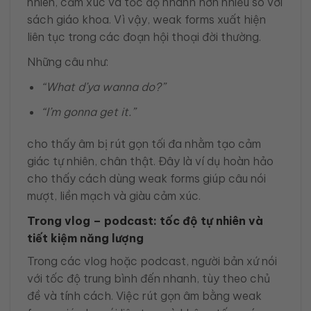
nhiên, cảm xúc và tốc độ nhanh hơn nhiều so với
sách giáo khoa. Vì vậy, weak forms xuất hiện
liên tục trong các đoạn hội thoại đời thường.
Những câu như:
“What d’ya wanna do?”
“I’m gonna get it.”
cho thấy âm bị rút gọn tối đa nhằm tạo cảm
giác tự nhiên, chân thật. Đây là ví dụ hoàn hảo
cho thấy cách dùng weak forms giúp câu nói
mượt, liền mạch và giàu cảm xúc.
Trong vlog – podcast: tốc độ tự nhiên và
tiết kiệm năng lượng
Trong các vlog hoặc podcast, người bản xứ nói
với tốc độ trung bình đến nhanh, tùy theo chủ
đề và tính cách. Việc rút gọn âm bằng weak