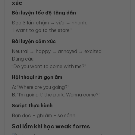
xúc
Bài luyện tốc độ tăng dần
Đọc 3 lần: chậm → vừa → nhanh:
“I want to go to the store.”
Bài luyện cảm xúc
Neutral → happy → annoyed → excited
Dùng câu:
“Do you want to come with me?”
Hội thoại rút gọn âm
A: “Where are you going?”
B: “I’m going t’ the park. Wanna come?”
Script thực hành
Bạn đọc – ghi âm – so sánh.
Sai lầm khi học weak forms