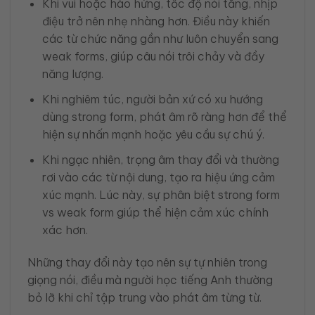
Khi vui hoặc hào hứng, tốc độ nói tăng, nhịp
điệu trở nên nhẹ nhàng hơn. Điều này khiến
các từ chức năng gần như luôn chuyển sang
weak forms, giúp câu nói trôi chảy và đầy
năng lượng.
Khi nghiêm túc, người bản xứ có xu hướng
dùng strong form, phát âm rõ ràng hơn để thể
hiện sự nhấn mạnh hoặc yêu cầu sự chú ý.
Khi ngạc nhiên, trọng âm thay đổi và thường
rơi vào các từ nội dung, tạo ra hiệu ứng cảm
xúc mạnh. Lúc này, sự phân biệt strong form
vs weak form giúp thể hiện cảm xúc chính
xác hơn.
Những thay đổi này tạo nên sự tự nhiên trong
giọng nói, điều mà người học tiếng Anh thường
bỏ lỡ khi chỉ tập trung vào phát âm từng từ.