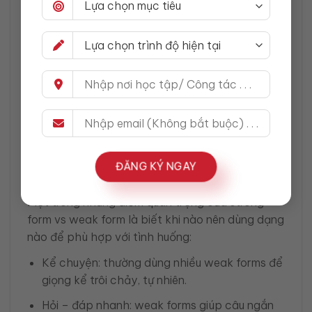
do → /də/
d. Đại từ
him → /ɪm/
her → /ə/
Việc nắm vững những dạng này sẽ giúp bạn nói
tự nhiên hơn, dễ bắt nhịp giống người bản xứ
trong giao tiếp hằng ngày.
ĐĂNG KÝ NGAY
Weak forms trong ngữ cảnh hội thoại
Một trong những điểm quan trọng của strong
form vs weak form là biết khi nào nên dùng dạng
nào để phù hợp với tình huống:
Kể chuyện: thường dùng nhiều weak forms để
giọng kể trôi chảy, tự nhiên.
Hỏi – đáp nhanh: weak forms giúp câu ngắn