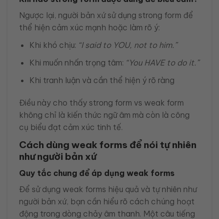
Ngược lại, người bản xứ sử dụng strong form để
thể hiện cảm xúc mạnh hoặc làm rõ ý:
Khi khó chịu:
“I said to YOU, not to him.”
Khi muốn nhấn trọng tâm:
“You HAVE to do it.”
Khi tranh luận và cần thể hiện ý rõ ràng
Điều này cho thấy strong form vs weak form
không chỉ là kiến thức ngữ âm mà còn là công
cụ biểu đạt cảm xúc tinh tế.
Cách dùng weak forms để nói tự nhiên
như người bản xứ
Quy tắc chung để áp dụng weak forms
Để sử dụng weak forms hiệu quả và tự nhiên như
người bản xứ, bạn cần hiểu rõ cách chúng hoạt
động trong dòng chảy âm thanh. Một câu tiếng