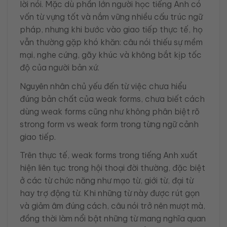
lời nói. Mặc dù phần lớn người học tiếng Anh có
vốn từ vựng tốt và nắm vững nhiều cấu trúc ngữ
pháp, nhưng khi bước vào giao tiếp thực tế, họ
vẫn thường gặp khó khăn: câu nói thiếu sự mềm
mại, nghe cứng, gãy khúc và không bắt kịp tốc
độ của người bản xứ.
Nguyên nhân chủ yếu đến từ việc chưa hiểu
đúng bản chất của weak forms, chưa biết cách
dùng weak forms cũng như không phân biệt rõ
strong form vs weak form trong từng ngữ cảnh
giao tiếp.
Trên thực tế, weak forms trong tiếng Anh xuất
hiện liên tục trong hội thoại đời thường, đặc biệt
ở các từ chức năng như mạo từ, giới từ, đại từ
hay trợ động từ. Khi những từ này được rút gọn
và giảm âm đúng cách, câu nói trở nên mượt mà,
đồng thời làm nổi bật những từ mang nghĩa quan