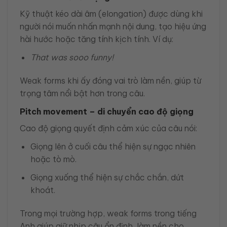
Kỹ thuật kéo dài âm (elongation) được dùng khi
người nói muốn nhấn mạnh nội dung, tạo hiệu ứng
hài hước hoặc tăng tính kịch tính. Ví dụ:
That was sooo funny!
Weak forms khi ấy đóng vai trò làm nền, giúp từ
trọng tâm nổi bật hơn trong câu.
Pitch movement – di chuyển cao độ giọng
Cao độ giọng quyết định cảm xúc của câu nói:
Giọng lên ở cuối câu thể hiện sự ngạc nhiên
hoặc tò mò.
Giọng xuống thể hiện sự chắc chắn, dứt
khoát.
Trong mọi trường hợp, weak forms trong tiếng
Anh giúp giữ nhịp câu ổn định, làm nền cho