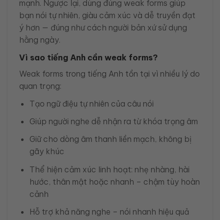
mạnh. Ngược lại, dùng đúng weak forms giúp
bạn nói tự nhiên, giàu cảm xúc và dễ truyền đạt
ý hơn — đúng như cách người bản xứ sử dụng
hằng ngày.
Vì sao tiếng Anh cần weak forms?
Weak forms trong tiếng Anh tồn tại vì nhiều lý do
quan trọng:
Tạo ngữ điệu tự nhiên của câu nói
Giúp người nghe dễ nhận ra từ khóa trọng âm
Giữ cho dòng âm thanh liền mạch, không bị
gãy khúc
Thể hiện cảm xúc linh hoạt: nhẹ nhàng, hài
hước, thân mật hoặc nhanh – chậm tùy hoàn
cảnh
Hỗ trợ khả năng nghe – nói nhanh hiệu quả