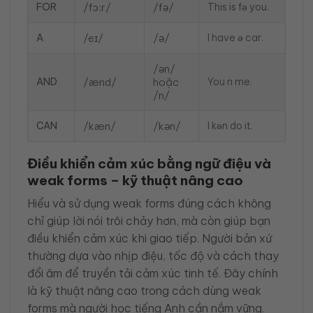
FOR
/fɔːr/
/fə/
This is fə you.
A
/eɪ/
/ə/
I have ə car.
/ən/
AND
/ænd/
hoặc
You n me.
/n/
CAN
/kæn/
/kən/
I kən do it.
Điều khiển cảm xúc bằng ngữ điệu và
weak forms – kỹ thuật nâng cao
Hiểu và sử dụng weak forms đúng cách không
chỉ giúp lời nói trôi chảy hơn, mà còn giúp bạn
điều khiển cảm xúc khi giao tiếp. Người bản xứ
thường dựa vào nhịp điệu, tốc độ và cách thay
đổi âm để truyền tải cảm xúc tinh tế. Đây chính
là kỹ thuật nâng cao trong cách dùng weak
forms mà người học tiếng Anh cần nắm vững.