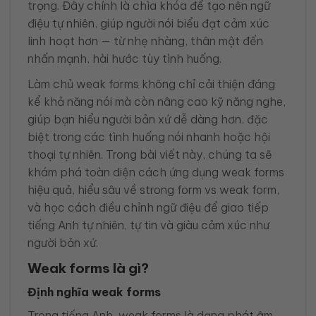
trọng. Đây chính là chìa khóa để tạo nên ngữ
điệu tự nhiên, giúp người nói biểu đạt cảm xúc
linh hoạt hơn — từ nhẹ nhàng, thân mật đến
nhấn mạnh, hài hước tùy tình huống.
Làm chủ weak forms không chỉ cải thiện đáng
kể khả năng nói mà còn nâng cao kỹ năng nghe,
giúp bạn hiểu người bản xứ dễ dàng hơn, đặc
biệt trong các tình huống nói nhanh hoặc hội
thoại tự nhiên. Trong bài viết này, chúng ta sẽ
khám phá toàn diện cách ứng dụng weak forms
hiệu quả, hiểu sâu về strong form vs weak form,
và học cách điều chỉnh ngữ điệu để giao tiếp
tiếng Anh tự nhiên, tự tin và giàu cảm xúc như
người bản xứ.
Weak forms là gì?
Định nghĩa weak forms
Trong tiếng Anh, weak forms là dạng phát âm