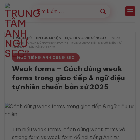
Bỏ
qua
nội
dung
TRANG CHỦ
—
TIN TỨC SỰ KIỆN
—
HỌC TIẾNG ANH CÙNG SEC
—
WEAK
FORMS – CÁCH DÙNG WEAK FORMS TRONG GIAO TIẾP & NGỮ ĐIỆU TỰ
NHIÊN CHUẨN BẢN XỨ 2025
HỌC TIẾNG ANH CÙNG SEC
Weak forms – Cách dùng weak
forms trong giao tiếp & ngữ điệu
tự nhiên chuẩn bản xứ 2025
Tìm hiểu weak forms, cách dùng weak forms và
strong form vs weak form để nói tiếng Anh tự