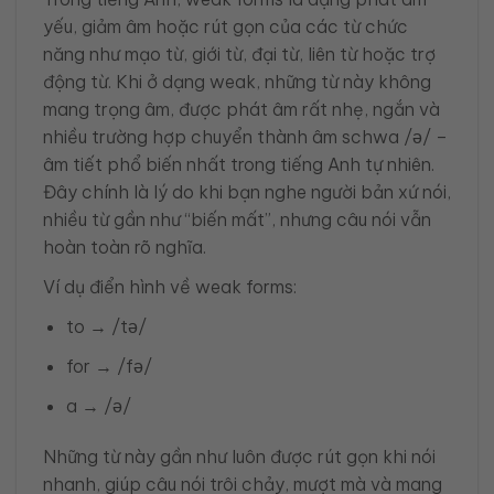
yếu, giảm âm hoặc rút gọn của các từ chức
năng như mạo từ, giới từ, đại từ, liên từ hoặc trợ
động từ. Khi ở dạng weak, những từ này không
mang trọng âm, được phát âm rất nhẹ, ngắn và
nhiều trường hợp chuyển thành âm schwa /ə/ –
âm tiết phổ biến nhất trong tiếng Anh tự nhiên.
Đây chính là lý do khi bạn nghe người bản xứ nói,
nhiều từ gần như “biến mất”, nhưng câu nói vẫn
hoàn toàn rõ nghĩa.
Ví dụ điển hình về weak forms:
to → /tə/
for → /fə/
a → /ə/
Những từ này gần như luôn được rút gọn khi nói
nhanh, giúp câu nói trôi chảy, mượt mà và mang