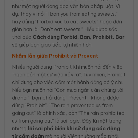
như một người đang đọc văn bản pháp luật. Ví
dụ, thay vì nói “I ban you from eating sweets,”
hãy dùng “I forbid you to eat sweets” hoặc đơn
giản hơn là “Don’t eat sweets.” Hiểu được sắc
thái của
Cách dùng Forbid, Ban, Prohibit, Bar
sẽ giúp bạn giao tiếp tự nhiên hơn.
Nhầm lẫn giữa Prohibit và Prevent
Nhiều người dùng Prohibit khi muốn nói đến việc
“ngăn cản một sự việc xảy ra”. Tuy nhiên, Prohibit
chỉ dùng cho việc cấm một hành động có ý chí.
Nếu bạn muốn nói “Cơn mưa ngăn cản chúng tôi
đi chơi”, bạn phải dùng “Prevent”, không được
dùng “Prohibit”. “The rain prevented us from
going out” là chính xác, còn “The rain prohibited
us from going out” là sai logic. Đây là một trong
những
lỗi sai phổ biến khi sử dụng các động
từ cấm đoán
mà người Việt thường mắc phải.