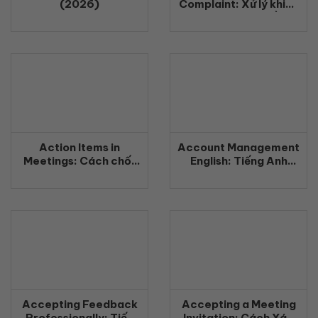
(2026)
Complaint: Xử lý khiếu
nại khách hàng bằng
tiếng Anh chuyên
nghiệp (2026)
Action Items in
Account Management
Meetings: Cách chốt
English: Tiếng Anh
công việc rõ ràng
Quản Lý Khách Hàng
bằng tiếng Anh
Chuyên Nghiệp
(2026)
(2026)
Accepting Feedback
Accepting a Meeting
Professionally: Tiếp
Invitation: Cách Xác