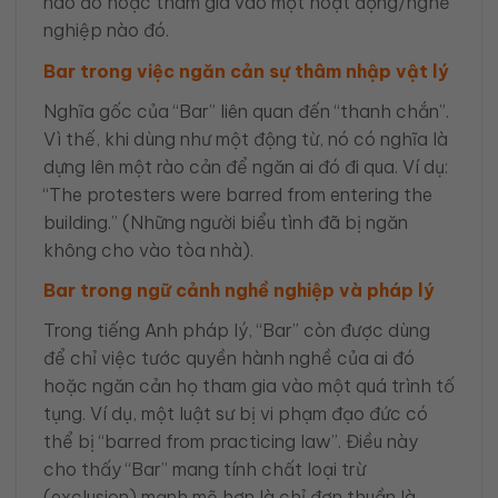
nào đó hoặc tham gia vào một hoạt động/nghề
nghiệp nào đó.
Bar trong việc ngăn cản sự thâm nhập vật lý
Nghĩa gốc của “Bar” liên quan đến “thanh chắn”.
Vì thế, khi dùng như một động từ, nó có nghĩa là
dựng lên một rào cản để ngăn ai đó đi qua. Ví dụ:
“The protesters were barred from entering the
building.” (Những người biểu tình đã bị ngăn
không cho vào tòa nhà).
Bar trong ngữ cảnh nghề nghiệp và pháp lý
Trong tiếng Anh pháp lý, “Bar” còn được dùng
để chỉ việc tước quyền hành nghề của ai đó
hoặc ngăn cản họ tham gia vào một quá trình tố
tụng. Ví dụ, một luật sư bị vi phạm đạo đức có
thể bị “barred from practicing law”. Điều này
cho thấy “Bar” mang tính chất loại trừ
(exclusion) mạnh mẽ hơn là chỉ đơn thuần là