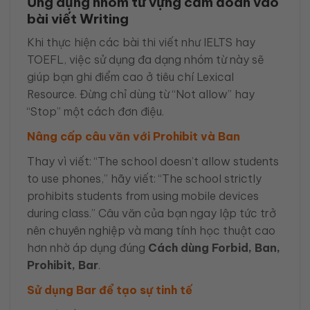
Ứng dụng nhóm từ vựng cấm đoán vào
bài viết Writing
Khi thực hiện các bài thi viết như IELTS hay
TOEFL, việc sử dụng đa dạng nhóm từ này sẽ
giúp bạn ghi điểm cao ở tiêu chí Lexical
Resource. Đừng chỉ dùng từ “Not allow” hay
“Stop” một cách đơn điệu.
Nâng cấp câu văn với Prohibit và Ban
Thay vì viết: “The school doesn’t allow students
to use phones,” hãy viết: “The school strictly
prohibits students from using mobile devices
during class.” Câu văn của bạn ngay lập tức trở
nên chuyên nghiệp và mang tính học thuật cao
hơn nhờ áp dụng đúng
Cách dùng Forbid, Ban,
Prohibit, Bar
.
Sử dụng Bar để tạo sự tinh tế