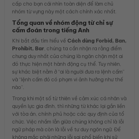
cấp cho bạn cái nhìn toàn diện để làm chủ
nhóm từ vựng này một cách chính xác nhất.
Tổng quan về nhóm động từ chỉ sự
cấm đoán trong tiếng Anh
Khi bắt đầu tìm hiểu về
Cách dùng Forbid, Ban,
Prohibit, Bar
, chúng ta cần nhận ra rằng điểm
chung duy nhất của chúng là ngăn chặn một ai
đó thực hiện một hành động cụ thể. Tuy nhiên,
sự khác biệt nằm ở “ai là người đưa ra lệnh cấm”
và “lệnh cấm đó có phạm vi ảnh hưởng như thế
nào”.
Trong khi một số từ thiên về cảm xúc cá nhân và
quyền lực gia đình, thì những từ khác lại gắn liền
với tòa án, chính phủ hoặc các quy định của tổ
chức. Việc nhầm lẫn giữa chúng không chỉ là lỗi
ngữ pháp mà còn là lỗi về tư duy ngôn ngữ. Để
không mắc phải những lỗi sai phổ biến khi sử