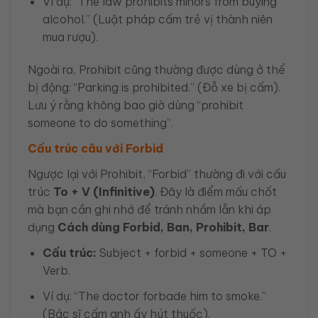
Ví dụ: “The law prohibits minors from buying
alcohol.” (Luật pháp cấm trẻ vị thành niên
mua rượu).
Ngoài ra, Prohibit cũng thường được dùng ở thể
bị động: “Parking is prohibited.” (Đỗ xe bị cấm).
Lưu ý rằng không bao giờ dùng “prohibit
someone to do something”.
Cấu trúc câu với Forbid
Ngược lại với Prohibit, “Forbid” thường đi với cấu
trúc
To + V (Infinitive)
. Đây là điểm mấu chốt
mà bạn cần ghi nhớ để tránh nhầm lẫn khi áp
dụng
Cách dùng Forbid, Ban, Prohibit, Bar
.
Cấu trúc:
Subject + forbid + someone + TO +
Verb.
Ví dụ: “The doctor forbade him to smoke.”
(Bác sĩ cấm anh ấy hút thuốc).