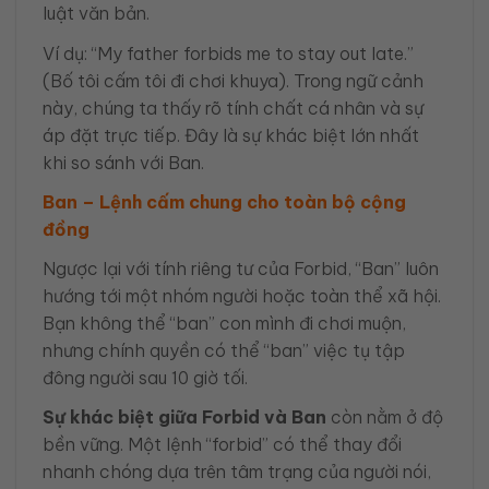
luật văn bản.
Ví dụ: “My father forbids me to stay out late.”
(Bố tôi cấm tôi đi chơi khuya). Trong ngữ cảnh
này, chúng ta thấy rõ tính chất cá nhân và sự
áp đặt trực tiếp. Đây là sự khác biệt lớn nhất
khi so sánh với Ban.
Ban – Lệnh cấm chung cho toàn bộ cộng
đồng
Ngược lại với tính riêng tư của Forbid, “Ban” luôn
hướng tới một nhóm người hoặc toàn thể xã hội.
Bạn không thể “ban” con mình đi chơi muộn,
nhưng chính quyền có thể “ban” việc tụ tập
đông người sau 10 giờ tối.
Sự khác biệt giữa Forbid và Ban
còn nằm ở độ
bền vững. Một lệnh “forbid” có thể thay đổi
nhanh chóng dựa trên tâm trạng của người nói,