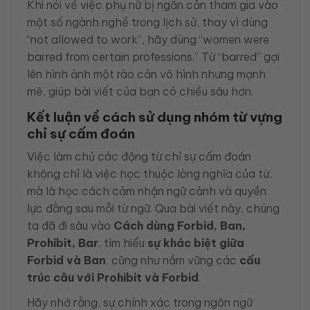
Khi nói về việc phụ nữ bị ngăn cản tham gia vào
một số ngành nghề trong lịch sử, thay vì dùng
“not allowed to work”, hãy dùng “women were
barred from certain professions.” Từ “barred” gợi
lên hình ảnh một rào cản vô hình nhưng mạnh
mẽ, giúp bài viết của bạn có chiều sâu hơn.
Kết luận về cách sử dụng nhóm từ vựng
chỉ sự cấm đoán
Việc làm chủ các động từ chỉ sự cấm đoán
không chỉ là việc học thuộc lòng nghĩa của từ,
mà là học cách cảm nhận ngữ cảnh và quyền
lực đằng sau mỗi từ ngữ. Qua bài viết này, chúng
ta đã đi sâu vào
Cách dùng Forbid, Ban,
Prohibit, Bar
, tìm hiểu
sự khác biệt giữa
Forbid và Ban
, cũng như nắm vững các
cấu
trúc câu với Prohibit và Forbid
.
Hãy nhớ rằng, sự chính xác trong ngôn ngữ