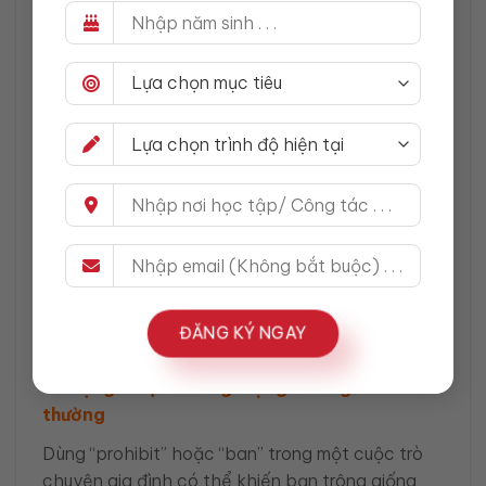
Ngay cả những người có vốn từ vựng phong phú
vẫn thường xuyên mắc lỗi khi sử dụng nhóm từ
này. Dưới đây là những
lỗi sai phổ biến khi sử
dụng các động từ cấm đoán
mà bạn cần đặc
biệt lưu tâm.
Sử dụng sai giới từ và cấu trúc đi kèm
Lỗi phổ biến nhất là dùng “prohibit to” thay vì
“prohibit from”. Như đã đề cập ở phần
cấu trúc
câu với Prohibit và Forbid
, mỗi từ có một
“người bạn đồng hành” riêng. Việc dùng “I
prohibit you to go out” là một lỗi sai nghiêm
ĐĂNG KÝ NGAY
trọng về ngữ pháp tiếng Anh.
Sử dụng từ quá trang trọng cho ngữ cảnh đời
thường
Dùng “prohibit” hoặc “ban” trong một cuộc trò
chuyện gia đình có thể khiến bạn trông giống