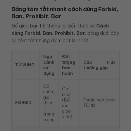
Bảng tóm tắt nhanh cách dùng Forbid,
Ban, Prohibit, Bar
Để giúp bạn hệ thống lại kiến thức về
Cách
dùng Forbid, Ban, Prohibit, Bar
, bảng dưới đây
sẽ tóm tắt những điểm cốt lõi nhất.
Ngữ
Đối
cảnh
tượng
Cấu trúc
TỪ VỰNG
sử
ban
thường gặp
dụng
hành
Cá
Cá
nhân,
nhân
gia
(Bố
Forbid someone
FORBID
đình,
mẹ,
TO do
ít
giáo
trang
viên)
trọng