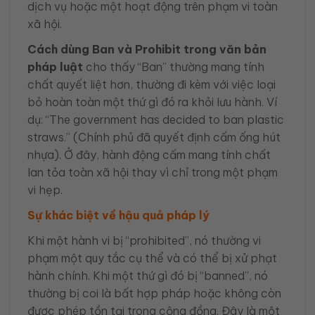
dịch vụ hoặc một hoạt động trên phạm vi toàn
xã hội.
Cách dùng Ban và Prohibit trong văn bản
pháp luật
cho thấy “Ban” thường mang tính
chất quyết liệt hơn, thường đi kèm với việc loại
bỏ hoàn toàn một thứ gì đó ra khỏi lưu hành. Ví
dụ: “The government has decided to ban plastic
straws.” (Chính phủ đã quyết định cấm ống hút
nhựa). Ở đây, hành động cấm mang tính chất
lan tỏa toàn xã hội thay vì chỉ trong một phạm
vi hẹp.
Sự khác biệt về hậu quả pháp lý
Khi một hành vi bị “prohibited”, nó thường vi
phạm một quy tắc cụ thể và có thể bị xử phạt
hành chính. Khi một thứ gì đó bị “banned”, nó
thường bị coi là bất hợp pháp hoặc không còn
được phép tồn tại trong cộng đồng. Đây là một