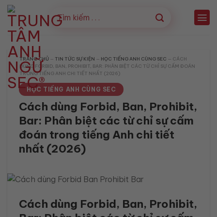
Bỏ
qua
nội
dung
TRANG CHỦ
—
TIN TỨC SỰ KIỆN
—
HỌC TIẾNG ANH CÙNG SEC
—
CÁCH
DÙNG FORBID, BAN, PROHIBIT, BAR: PHÂN BIỆT CÁC TỪ CHỈ SỰ CẤM ĐOÁN
TRONG TIẾNG ANH CHI TIẾT NHẤT (2026)
HỌC TIẾNG ANH CÙNG SEC
Cách dùng Forbid, Ban, Prohibit,
Bar: Phân biệt các từ chỉ sự cấm
đoán trong tiếng Anh chi tiết
nhất (2026)
Cách dùng Forbid, Ban, Prohibit,