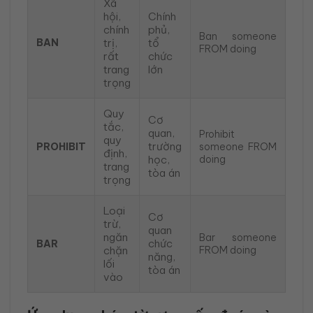
Xã
hội,
Chính
chính
phủ,
Ban someone
BAN
trị,
tổ
FROM doing
rất
chức
trang
lớn
trọng
Quy
Cơ
tắc,
quan,
Prohibit
quy
trường
PROHIBIT
someone FROM
định,
học,
doing
trang
tòa án
trọng
Loại
Cơ
trừ,
quan
ngăn
Bar someone
chức
BAR
chặn
FROM doing
năng,
lối
tòa án
vào