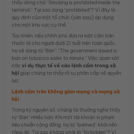
thấy dòng chữ: “Smoking is prohibited inside the
terminal.” Tại sao dùng “prohibited”? Vì đây là
quy định của một tổ chức (sân bay) áp dụng
cho một khu vực cụ thể.
Tuy nhiên, nếu chính phủ đưa ra luật cấm bán
thuốc lá cho người dưới 21 tuổi trên toàn quốc,
họ sẽ dùng từ “Ban”: “The government issued a
ban on tobacco sales to minors.” Việc quan sát
các
ví dụ thực tế về các lệnh cấm trong xã
hội
giúp chúng ta thấy rõ sự phân cấp về quyền
lực.
Lệnh cấm trên không gian mạng và mạng xã
hội
Trong kỷ nguyên số, chúng ta thường nghe thấy
từ “Ban” nhiều hơn. Khi một tài khoản vi phạm
tiêu chuẩn cộng đồng, họ bị “banned” khỏi nền
tảng đó. Tại sao không phải là “forbidden”? Vì