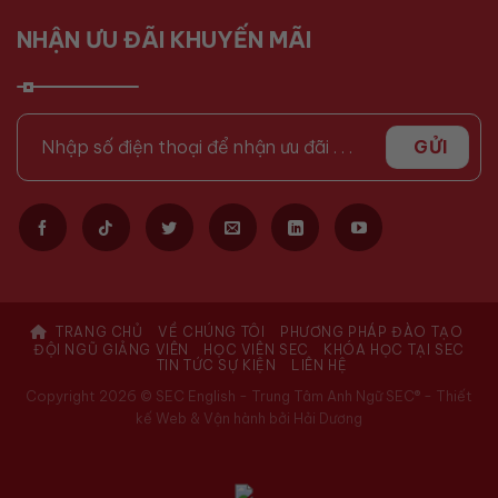
NHẬN ƯU ĐÃI KHUYẾN MÃI
TRANG CHỦ
VỀ CHÚNG TÔI
PHƯƠNG PHÁP ĐÀO TẠO
ĐỘI NGŨ GIẢNG VIÊN
HỌC VIÊN SEC
KHÓA HỌC TẠI SEC
TIN TỨC SỰ KIỆN
LIÊN HỆ
Copyright 2026 © SEC English - Trung Tâm Anh Ngữ SEC® -
Thiết
kế Web & Vận hành bởi Hải Dương