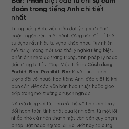
Bar: Phân biệt các từ chỉ sự cấm
đoán trong tiếng Anh chi tiết
nhất
Trong tiếng Anh, việc diễn đạt ý nghĩa “cấm”
hoặc “ngăn cản” một hành động nào đó có thể
sử dụng rất nhiều từ vựng khác nhau. Tuy nhiên,
mỗi từ lại mang một sắc thái ý nghĩa riêng biệt,
phản ánh mức độ trang trọng, tính pháp lý hoặc
đối tượng bị tác động. Việc hiểu rõ
Cách dùng
Forbid, Ban, Prohibit, Bar
là vô cùng quan
trọng đối với người học tiếng Anh, đặc biệt là khi
bạn cần viết các văn bản học thuật hoặc giao
tiếp trong môi trường chuyên nghiệp.
Nếu sử dụng sai từ, bạn có thể vô tình làm thay
đổi hoàn toàn tính chất của lệnh cấm, từ một lời
nhắc nhở cá nhân thành một văn bản quy phạm
pháp luật hoặc ngược lại. Bài viết này sẽ cung