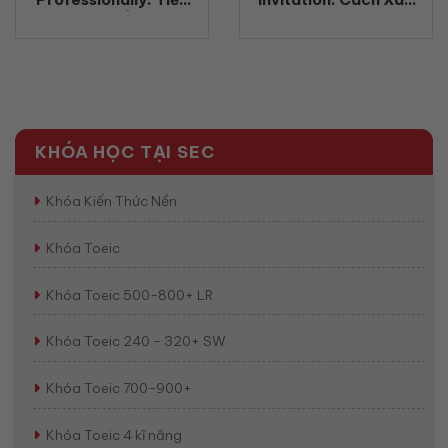
nhận phản hồi chuyên
Nhận Tham Gia Cuộc
nghiệp bằng tiếng Anh
Họp Bằng Tiếng Anh
(2026)
Chuyên Nghiệp
(2026)
KHÓA HỌC TẠI SEC
Khóa Kiến Thức Nền
Khóa Toeic
Khóa Toeic 500-800+ LR
Khóa Toeic 240 - 320+ SW
Khóa Toeic 700-900+
Khóa Toeic 4 kĩ năng