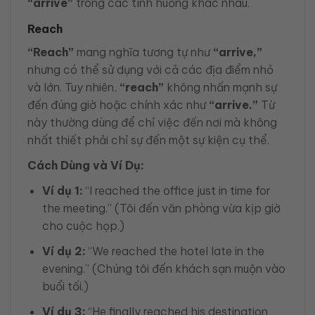
“arrive”
trong các tình huống khác nhau.
Reach
“Reach”
mang nghĩa tương tự như
“arrive,”
nhưng có thể sử dụng với cả các địa điểm nhỏ
và lớn. Tuy nhiên,
“reach”
không nhấn mạnh sự
đến đúng giờ hoặc chính xác như
“arrive.”
Từ
này thường dùng để chỉ việc đến nơi mà không
nhất thiết phải chỉ sự đến một sự kiện cụ thể.
Cách Dùng và Ví Dụ:
Ví dụ 1:
“I reached the office just in time for
the meeting.” (Tôi đến văn phòng vừa kịp giờ
cho cuộc họp.)
Ví dụ 2:
“We reached the hotel late in the
evening.” (Chúng tôi đến khách sạn muộn vào
buổi tối.)
Ví dụ 3:
“He finally reached his destination