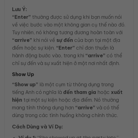
Lưu Ý:
“Enter”
thường được sử dụng khi bạn muốn nói
về việc bước vào một không gian cụ thể nào đó.
Tuy nhiên, nó không tương đương hoàn toàn với
“arrive”
khi nói về
sự đến
của bạn tại một địa
điểm hoặc sự kiện.
“Enter”
chỉ đơn thuần là
hành động bước vào, trong khi
“arrive”
có thể
chỉ sự đến và sự xuất hiện ở một nơi nhất định.
Show Up
“Show up”
là một cụm từ thông dụng trong
tiếng Anh có nghĩa là
đến tham gia
hoặc
xuất
hiện
tại một sự kiện hoặc địa điểm. Nó thường
mang tính thông dụng hơn
“arrive”
và có thể
dùng trong các tình huống không chính thức.
Cách Dùng và Ví Dụ:
Ví dụ 1:
“She showed up at the party late.”