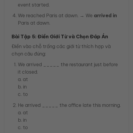
event started.
We reached Paris at dawn. → We
arrived in
Paris at dawn.
Bài Tập 5: Điền Giới Từ và Chọn Đáp Án
Điền vào chỗ trống các giới từ thích hợp và
chọn câu đúng:
We arrived _____ the restaurant just before
it closed.
a. at
b. in
c. to
He arrived _____ the office late this morning.
a. at
b. in
c. to