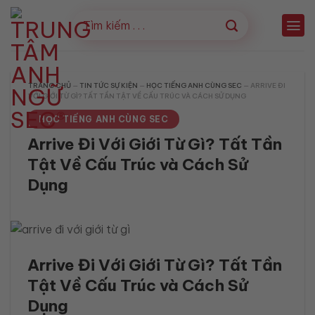
Bỏ
qua
nội
dung
TRANG CHỦ
—
TIN TỨC SỰ KIỆN
—
HỌC TIẾNG ANH CÙNG SEC
—
ARRIVE ĐI
VỚI GIỚI TỪ GÌ? TẤT TẦN TẬT VỀ CẤU TRÚC VÀ CÁCH SỬ DỤNG
HỌC TIẾNG ANH CÙNG SEC
Arrive Đi Với Giới Từ Gì? Tất Tần
Tật Về Cấu Trúc và Cách Sử
Dụng
Arrive Đi Với Giới Từ Gì? Tất Tần
Tật Về Cấu Trúc và Cách Sử
Dụng