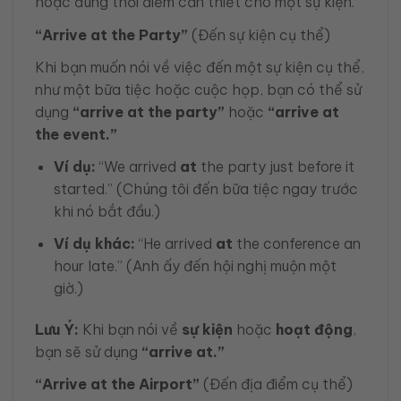
hoặc đúng thời điểm cần thiết cho một sự kiện.
“Arrive at the Party”
(Đến sự kiện cụ thể)
Khi bạn muốn nói về việc đến một sự kiện cụ thể,
như một bữa tiệc hoặc cuộc họp, bạn có thể sử
dụng
“arrive at the party”
hoặc
“arrive at
the event.”
Ví dụ:
“We arrived
at
the party just before it
started.” (Chúng tôi đến bữa tiệc ngay trước
khi nó bắt đầu.)
Ví dụ khác:
“He arrived
at
the conference an
hour late.” (Anh ấy đến hội nghị muộn một
giờ.)
Lưu Ý:
Khi bạn nói về
sự kiện
hoặc
hoạt động
,
bạn sẽ sử dụng
“arrive at.”
“Arrive at the Airport”
(Đến địa điểm cụ thể)