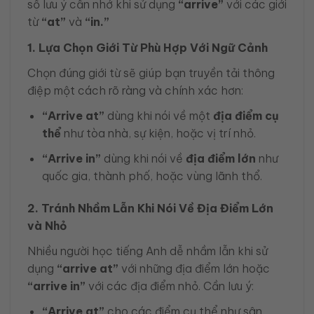
số lưu ý cần nhớ khi sử dụng
“arrive”
với các giới
từ
“at”
và
“in.”
1. Lựa Chọn Giới Từ Phù Hợp Với Ngữ Cảnh
Chọn đúng giới từ sẽ giúp bạn truyền tải thông
điệp một cách rõ ràng và chính xác hơn:
“Arrive at”
dùng khi nói về một
địa điểm cụ
thể
như tòa nhà, sự kiện, hoặc vị trí nhỏ.
“Arrive in”
dùng khi nói về
địa điểm lớn
như
quốc gia, thành phố, hoặc vùng lãnh thổ.
2. Tránh Nhầm Lẫn Khi Nói Về Địa Điểm Lớn
và Nhỏ
Nhiều người học tiếng Anh dễ nhầm lẫn khi sử
dụng
“arrive at”
với những địa điểm lớn hoặc
“arrive in”
với các địa điểm nhỏ. Cần lưu ý:
“Arrive at”
cho các điểm cụ thể như sân