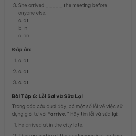
She arrived _____ the meeting before
anyone else.
a. at
b. in
c. on
Đáp án:
a. at
a. at
a. at
Bài Tập 6: Lỗi Sai và Sửa Lại
Trong các câu dưới đây, có một số lỗi về việc sử
dụng giới từ với
“arrive.”
Hãy tìm lỗi và sửa lại:
He arrived at in the city late.
They arrived in at the conference just on time.