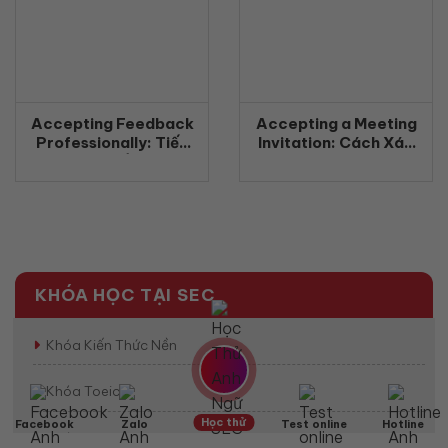
Accepting Feedback
Accepting a Meeting
Professionally: Tiếp
Invitation: Cách Xác
nhận phản hồi chuyên
Nhận Tham Gia Cuộc
nghiệp bằng tiếng Anh
Họp Bằng Tiếng Anh
(2026)
Chuyên Nghiệp
(2026)
KHÓA HỌC TẠI SEC
Khóa Kiến Thức Nền
Khóa Toeic
Học thử
Facebook
Zalo
Test online
Hotline
Khóa Toeic 500-800+ LR