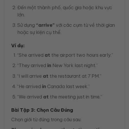
Đến một thành phố, quốc gia hoặc khu vực
lớn.
Sử dụng
“arrive”
với các cụm từ về thời gian
hoặc sự kiện cụ thể.
Ví dụ:
“She arrived
at
the airport two hours early.”
“They arrived
in
New York last night.”
“I will arrive
at
the restaurant at 7 PM.”
“He arrived
in
Canada last week.”
“We arrived
at
the meeting just in time.”
Bài Tập 3: Chọn Câu Đúng
Chọn giới từ đúng trong câu sau: