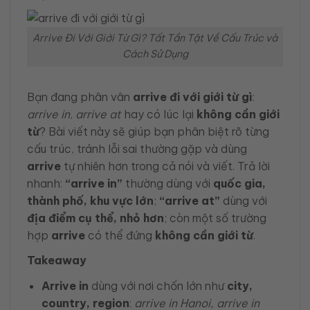
Arrive Đi Với Giới Từ Gì? Tất Tần Tật Về Cấu Trúc và
Cách Sử Dụng
Bạn đang phân vân
arrive đi với giới từ gì
:
arrive in
,
arrive at
hay có lúc lại
không cần giới
từ
? Bài viết này sẽ giúp bạn phân biệt rõ từng
cấu trúc, tránh lỗi sai thường gặp và dùng
arrive
tự nhiên hơn trong cả nói và viết. Trả lời
nhanh:
“arrive in”
thường dùng với
quốc gia,
thành phố, khu vực lớn
;
“arrive at”
dùng với
địa điểm cụ thể, nhỏ hơn
; còn một số trường
hợp
arrive
có thể đứng
không cần giới từ
.
Takeaway
Arrive in
dùng với nơi chốn lớn như
city,
country, region
:
arrive in Hanoi, arrive in