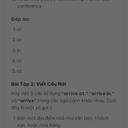
conference.
Đáp án:
at
at
in
at
at
Bài Tập 2: Viết Câu Mới
Hãy viết 5 câu sử dụng
“arrive at,” “arrive in,”
và
“arrive”
trong các ngữ cảnh khác nhau. Dưới
đây là một số gợi ý:
Đến một địa điểm nhỏ như sân bay, khách
sạn, hoặc nhà hàng.