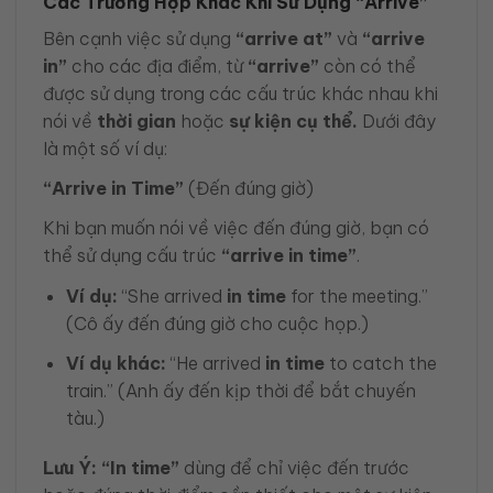
Các Trường Hợp Khác Khi Sử Dụng “Arrive”
Bên cạnh việc sử dụng
“arrive at”
và
“arrive
in”
cho các địa điểm, từ
“arrive”
còn có thể
được sử dụng trong các cấu trúc khác nhau khi
nói về
thời gian
hoặc
sự kiện cụ thể.
Dưới đây
là một số ví dụ:
“Arrive in Time”
(Đến đúng giờ)
Khi bạn muốn nói về việc đến đúng giờ, bạn có
thể sử dụng cấu trúc
“arrive in time”
.
Ví dụ:
“She arrived
in time
for the meeting.”
(Cô ấy đến đúng giờ cho cuộc họp.)
Ví dụ khác:
“He arrived
in time
to catch the
train.” (Anh ấy đến kịp thời để bắt chuyến
tàu.)
Lưu Ý:
“In time”
dùng để chỉ việc đến trước