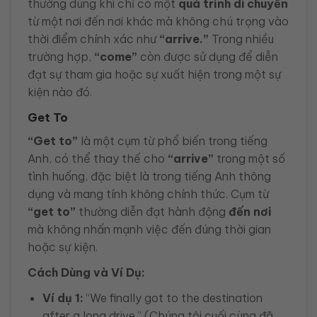
thường dùng khi chỉ có một
quá trình di chuyển
từ một nơi đến nơi khác mà không chú trọng vào
thời điểm chính xác như
“arrive.”
Trong nhiều
trường hợp,
“come”
còn được sử dụng để diễn
đạt sự tham gia hoặc sự xuất hiện trong một sự
kiện nào đó.
Get To
“Get to”
là một cụm từ phổ biến trong tiếng
Anh, có thể thay thế cho
“arrive”
trong một số
tình huống, đặc biệt là trong tiếng Anh thông
dụng và mang tính không chính thức. Cụm từ
“get to”
thường diễn đạt hành động
đến nơi
mà không nhấn mạnh việc đến đúng thời gian
hoặc sự kiện.
Cách Dùng và Ví Dụ:
Ví dụ 1:
“We finally got to the destination
after a long drive.” (Chúng tôi cuối cùng đã