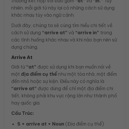
thường kết hợp với bao gồm
“at”
và
“in.”
Tuy
nhiên, mỗi giới từ này lại có những cách sử dụng
khác nhau tùy vào ngữ cảnh.
Dưới đây, chúng ta sẽ cùng tìm hiểu chi tiết về
cách sử dụng
“arrive at”
và
“arrive in”
trong
các tình huống khác nhau và khi nào bạn nên sử
dụng chúng.
Arrive At
Giới từ
“at”
được sử dụng khi bạn muốn nói về
một
địa điểm cụ thể
như một tòa nhà, một điểm
đến nhỏ hoặc sự kiện. Điều này có nghĩa là
“arrive at”
được dùng để chỉ một địa điểm chi
tiết, không phải khu vực rộng lớn như thành phố
hay quốc gia.
Cấu Trúc:
S + arrive at + Noun
(Địa điểm cụ thể)