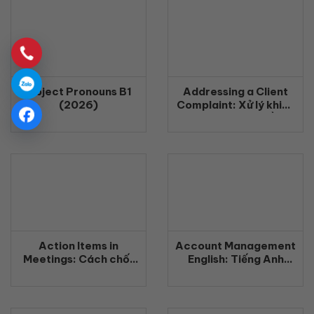
Object Pronouns B1
Addressing a Client
(2026)
Complaint: Xử lý khiếu
nại khách hàng bằng
tiếng Anh chuyên
nghiệp (2026)
Action Items in
Account Management
Meetings: Cách chốt
English: Tiếng Anh
công việc rõ ràng
Quản Lý Khách Hàng
bằng tiếng Anh
Chuyên Nghiệp
(2026)
(2026)