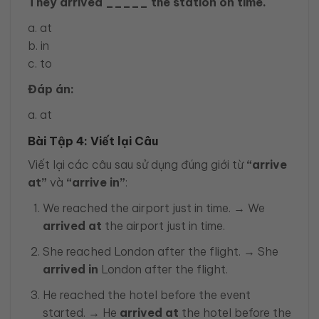
They arrived _____ the station on time.
a. at
b. in
c. to
Đáp án:
a. at
Bài Tập 4: Viết lại Câu
Viết lại các câu sau sử dụng đúng giới từ
“arrive
at”
và
“arrive in”
:
We reached the airport just in time. → We
arrived at
the airport just in time.
She reached London after the flight. → She
arrived in
London after the flight.
He reached the hotel before the event
started. → He
arrived at
the hotel before the