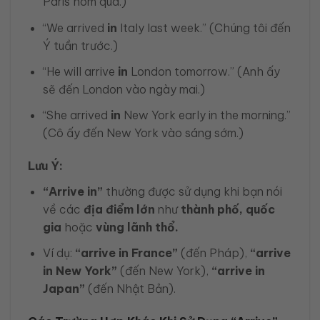
Paris hôm qua.)
“We arrived
in
Italy last week.” (Chúng tôi đến
Ý tuần trước.)
“He will arrive
in
London tomorrow.” (Anh ấy
sẽ đến London vào ngày mai.)
“She arrived
in
New York early in the morning.”
(Cô ấy đến New York vào sáng sớm.)
Lưu Ý:
“Arrive in”
thường được sử dụng khi bạn nói
về các
địa điểm lớn
như
thành phố, quốc
gia
hoặc
vùng lãnh thổ.
Ví dụ:
“arrive in France”
(đến Pháp),
“arrive
in New York”
(đến New York),
“arrive in
Japan”
(đến Nhật Bản).