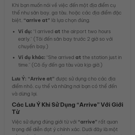
Khi bạn muốn nói về việc đến một địa điểm cụ
thể như sân bay, ga tàu, hoặc các địa điểm đặc
biệt,
“arrive at”
là lựa chọn đúng.
Ví dụ:
“I arrived
at
the airport two hours
early.” (Tôi đến sân bay trước 2 giờ so với
chuyến bay.)
Ví dụ khác:
“She arrived
at
the station just in
time.” (Cô ấy đến ga tàu vừa kịp giờ.)
Lưu Ý:
“Arrive at”
được sử dụng cho các địa
điểm nhỏ, cụ thể và những nơi bạn có thể đến
và dừng lại.
Các Lưu Ý Khi Sử Dụng “Arrive” Với Giới
Từ
Việc sử dụng đúng giới từ với
“arrive”
rất quan
trọng để diễn đạt ý chính xác. Dưới đây là một