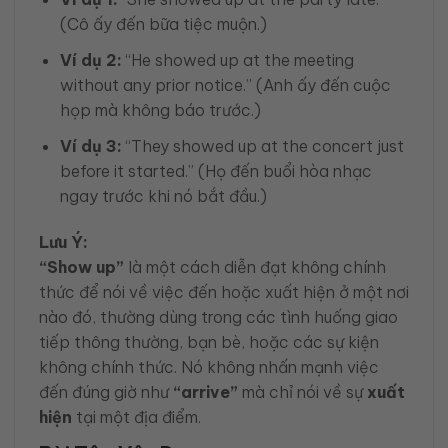
(Cô ấy đến bữa tiệc muộn.)
Ví dụ 2:
“He showed up at the meeting
without any prior notice.” (Anh ấy đến cuộc
họp mà không báo trước.)
Ví dụ 3:
“They showed up at the concert just
before it started.” (Họ đến buổi hòa nhạc
ngay trước khi nó bắt đầu.)
Lưu Ý:
“Show up”
là một cách diễn đạt không chính
thức để nói về việc đến hoặc xuất hiện ở một nơi
nào đó, thường dùng trong các tình huống giao
tiếp thông thường, bạn bè, hoặc các sự kiện
không chính thức. Nó không nhấn mạnh việc
đến đúng giờ như
“arrive”
mà chỉ nói về sự
xuất
hiện
tại một địa điểm.