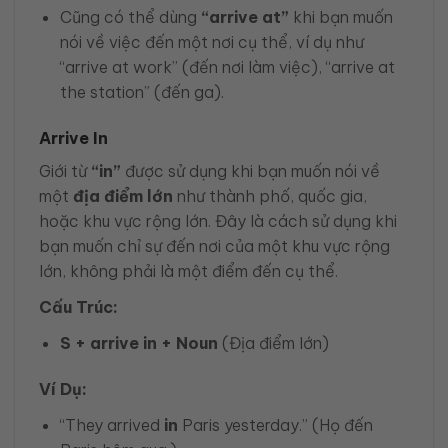
Cũng có thể dùng
“arrive at”
khi bạn muốn
nói về việc đến một nơi cụ thể, ví dụ như
“arrive at work” (đến nơi làm việc), “arrive at
the station” (đến ga).
Arrive In
Giới từ
“in”
được sử dụng khi bạn muốn nói về
một
địa điểm lớn
như thành phố, quốc gia,
hoặc khu vực rộng lớn. Đây là cách sử dụng khi
bạn muốn chỉ sự đến nơi của một khu vực rộng
lớn, không phải là một điểm đến cụ thể.
Cấu Trúc:
S + arrive in + Noun
(Địa điểm lớn)
Ví Dụ:
“They arrived
in
Paris yesterday.” (Họ đến