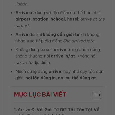
Japan
.
Arrive at
dùng với địa điểm cụ thể hơn như
airport, station, school, hotel
:
arrive at the
airport
.
Arrive
đôi khi
không cần giới từ
khi không
nhắc trực tiếp địa điểm:
She arrived late.
Không dùng
to
sau
arrive
trong cách dùng
thông thường: nói
arrive in/at
, không nói
arrive to
địa điểm.
Muốn dùng đúng
arrive
, hãy nhớ quy tắc đơn
giản:
nơi lớn dùng in, nơi cụ thể dùng at
.
MỤC LỤC BÀI VIẾT
Arrive Đi Với Giới Từ Gì? Tất Tần Tật Về