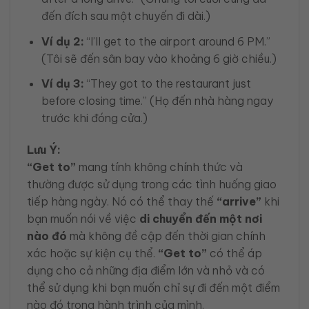
đến đích sau một chuyến đi dài.)
Ví dụ 2:
“I’ll get to the airport around 6 PM.”
(Tôi sẽ đến sân bay vào khoảng 6 giờ chiều.)
Ví dụ 3:
“They got to the restaurant just
before closing time.” (Họ đến nhà hàng ngay
trước khi đóng cửa.)
Lưu Ý:
“Get to”
mang tính không chính thức và
thường được sử dụng trong các tình huống giao
tiếp hàng ngày. Nó có thể thay thế
“arrive”
khi
bạn muốn nói về việc
di chuyển đến một nơi
nào đó
mà không đề cập đến thời gian chính
xác hoặc sự kiện cụ thể.
“Get to”
có thể áp
dụng cho cả những địa điểm lớn và nhỏ và có
thể sử dụng khi bạn muốn chỉ sự đi đến một điểm
nào đó trong hành trình của mình.