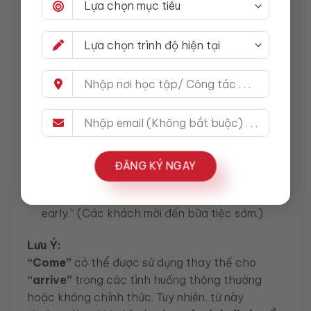
sử dụng khi bạn muốn diễn đạt sự di chuyển đến
một nơi nào đó mà không nhất thiết phải đến
đúng thời gian như
“arrive.”
Cách Dùng và Ví Dụ:
Ví dụ 1:
“She came to the meeting late.” (Cô
ấy đến muộn cuộc họp.)
Ví dụ 2:
“I need to come to terms with my
decision.” (Tôi cần chấp nhận quyết định của
ĐĂNG KÝ NGAY
mình.)
Ví dụ 3:
“The guests came to the party
early.” (Các khách mời đến bữa tiệc sớm.)
Lưu Ý:
“Come”
có thể được sử dụng thay thế cho
“arrive”
trong các tình huống thông thường
hoặc không chính thức. Tuy nhiên, từ này