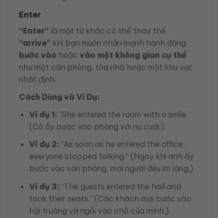
Enter
“Enter”
là một từ khác có thể thay thế
“arrive”
khi bạn muốn nhấn mạnh hành động
bước vào
hoặc
vào một không gian cụ thể
như một căn phòng, tòa nhà hoặc một khu vực
nhất định.
Cách Dùng và Ví Dụ:
Ví dụ 1:
“She entered the room with a smile.”
(Cô ấy bước vào phòng với nụ cười.)
Ví dụ 2:
“As soon as he entered the office,
everyone stopped talking.” (Ngay khi anh ấy
bước vào văn phòng, mọi người đều im lặng.)
Ví dụ 3:
“The guests entered the hall and
took their seats.” (Các khách mời bước vào
hội trường và ngồi vào chỗ của mình.)