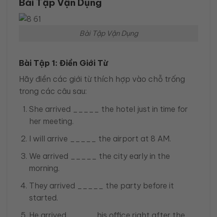
Bài Tập Vận Dụng
Bài Tập Vận Dụng
Bài Tập 1: Điền Giới Từ
Hãy điền các giới từ thích hợp vào chỗ trống
trong các câu sau:
She arrived _____ the hotel just in time for
her meeting.
I will arrive _____ the airport at 8 AM.
We arrived _____ the city early in the
morning.
They arrived _____ the party before it
started.
He arrived _____ his office right after the