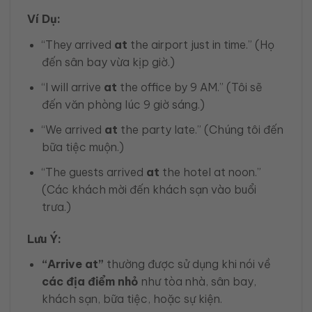
Ví Dụ:
“They arrived
at
the airport just in time.” (Họ
đến sân bay vừa kịp giờ.)
“I will arrive
at
the office by 9 AM.” (Tôi sẽ
đến văn phòng lúc 9 giờ sáng.)
“We arrived
at
the party late.” (Chúng tôi đến
bữa tiệc muộn.)
“The guests arrived
at
the hotel at noon.”
(Các khách mời đến khách sạn vào buổi
trưa.)
Lưu Ý:
“Arrive at”
thường được sử dụng khi nói về
các địa điểm nhỏ
như tòa nhà, sân bay,
khách sạn, bữa tiệc, hoặc sự kiện.