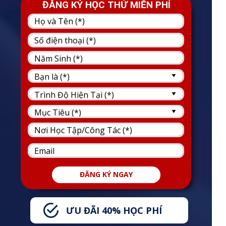
ĐĂNG KÝ HỌC THỬ MIỄN PHÍ
ĐĂNG KÝ NGAY
ƯU ĐÃI 40% HỌC PHÍ