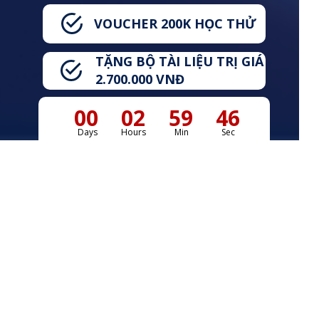
VOUCHER 200K HỌC THỬ
TẶNG BỘ TÀI LIỆU TRỊ GIÁ
2.700.000 VNĐ
00
02
59
45
Days
Hours
Min
Sec
HỆ THỐNG ANH NGỮ QUỐC TẾ
SEC
VPGD 01: Sảnh HH2, chung cư Meco Complex, Số 102
Trường Chinh, Phường Kim Liên, Hà NộI
VPGD 02: Sảnh HH1, chung cư Meco Complex, Số 102
Trường Chinh, Phường Kim Liên, Hà Nội
Cơ sở: Số 108B Trường Chinh, Phường Kim Liên, Hà Nội.
Hotline: 0966.312.124