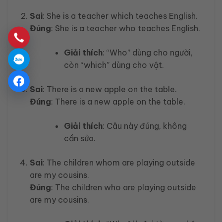
Sai
: She is a teacher which teaches English.
Đúng
: She is a teacher who teaches English.
Giải thích
: “Who” dùng cho người,
còn “which” dùng cho vật.
Sai
: There is a new apple on the table.
Đúng
: There is a new apple on the table.
Giải thích
: Câu này đúng, không
cần sửa.
Sai
: The children whom are playing outside
are my cousins.
Đúng
: The children who are playing outside
are my cousins.