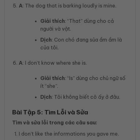
A
: The dog that is barking loudly is mine.
Giải thích
: “That” dùng cho cả
người và vật.
Dịch
: Con chó đang sủa ầm ầm là
của tôi.
A
: I don’t know where she is.
Giải thích
: “Is” dùng cho chủ ngữ số
ít “she”.
Dịch
: Tôi không biết cô ấy ở đâu.
Bài Tập 5: Tìm Lỗi và Sửa
Tìm và sửa lỗi trong các câu sau:
I don’t like the informations you gave me.