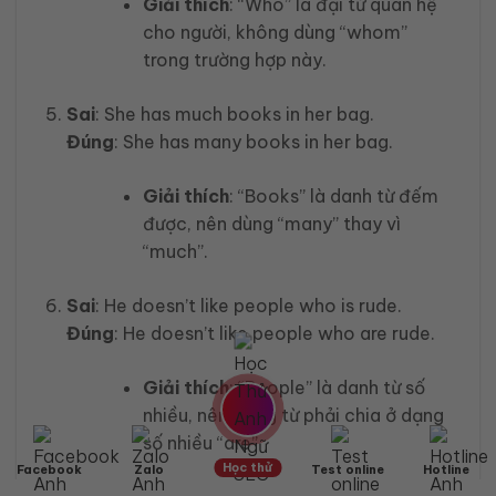
Giải thích
: “Who” là đại từ quan hệ
cho người, không dùng “whom”
trong trường hợp này.
Sai
: She has much books in her bag.
Đúng
: She has many books in her bag.
Giải thích
: “Books” là danh từ đếm
được, nên dùng “many” thay vì
“much”.
Sai
: He doesn’t like people who is rude.
Đúng
: He doesn’t like people who are rude.
Giải thích
: “People” là danh từ số
nhiều, nên động từ phải chia ở dạng
số nhiều “are”
Học thử
Facebook
Zalo
Test online
Hotline