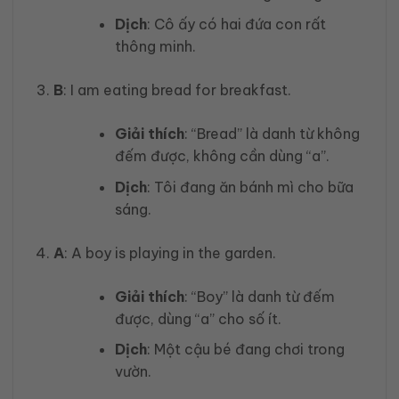
Dịch
: Cô ấy có hai đứa con rất
thông minh.
B
: I am eating bread for breakfast.
Giải thích
: “Bread” là danh từ không
đếm được, không cần dùng “a”.
Dịch
: Tôi đang ăn bánh mì cho bữa
sáng.
A
: A boy is playing in the garden.
Giải thích
: “Boy” là danh từ đếm
được, dùng “a” cho số ít.
Dịch
: Một cậu bé đang chơi trong
vườn.