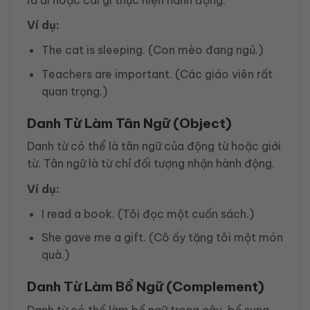
Ví dụ:
The cat is sleeping. (Con mèo đang ngủ.)
Teachers are important. (Các giáo viên rất
quan trọng.)
Danh Từ Làm Tân Ngữ (Object)
Danh từ có thể là tân ngữ của động từ hoặc giới
từ. Tân ngữ là từ chỉ đối tượng nhận hành động.
Ví dụ:
I read a book. (Tôi đọc một cuốn sách.)
She gave me a gift. (Cô ấy tặng tôi một món
quà.)
Danh Từ Làm Bổ Ngữ (Complement)
Danh từ có thể làm bổ ngữ trong câu, bổ sung