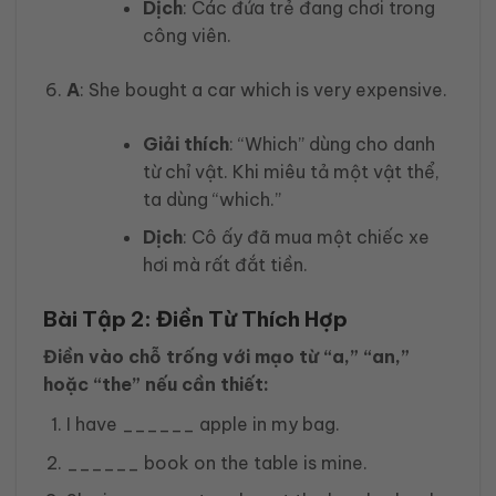
Dịch
: Các đứa trẻ đang chơi trong
công viên.
A
: She bought a car which is very expensive.
Giải thích
: “Which” dùng cho danh
từ chỉ vật. Khi miêu tả một vật thể,
ta dùng “which.”
Dịch
: Cô ấy đã mua một chiếc xe
hơi mà rất đắt tiền.
Bài Tập 2: Điền Từ Thích Hợp
Điền vào chỗ trống với mạo từ “a,” “an,”
hoặc “the” nếu cần thiết:
I have ______ apple in my bag.
______ book on the table is mine.