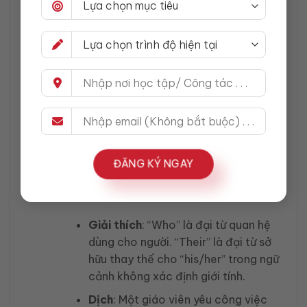
B
: He has much information about the
project.
Giải thích
: “Information” là danh từ
không đếm được, vì vậy ta sử dụng
“much” thay vì “many”.
Dịch
: Anh ấy có nhiều thông tin về
dự án.
ĐĂNG KÝ NGAY
A
: A teacher who loves their job can be a
great mentor.
Giải thích
: “Who” là đại từ quan hệ
dùng cho người. “Their” là đại từ sở
hữu thay thế cho “his/her” trong ngữ
cảnh không xác định giới tính.
Dịch
: Một giáo viên yêu công việc