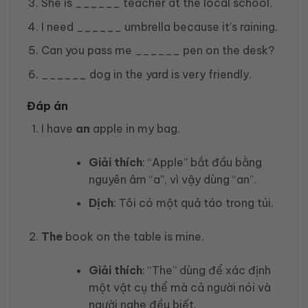
She is ______ teacher at the local school.
I need ______ umbrella because it’s raining.
Can you pass me ______ pen on the desk?
______ dog in the yard is very friendly.
Đáp án
I have
an
apple in my bag.
Giải thích
: “Apple” bắt đầu bằng
nguyên âm “a”, vì vậy dùng “an”.
Dịch
: Tôi có một quả táo trong túi.
The
book on the table is mine.
Giải thích
: “The” dùng để xác định
một vật cụ thể mà cả người nói và
người nghe đều biết.