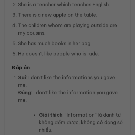
She is a teacher which teaches English.
There is a new apple on the table.
The children whom are playing outside are
my cousins.
She has much books in her bag.
He doesn’t like people who is rude.
Đáp án
Sai
: I don’t like the informations you gave
me.
Đúng
: I don’t like the information you gave
me.
Giải thích
: “Information” là danh từ
không đếm được, không có dạng số
nhiều.