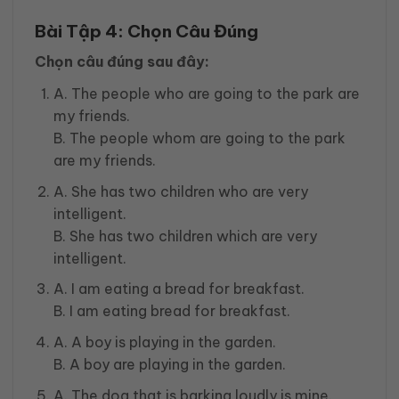
Bài Tập 4: Chọn Câu Đúng
Chọn câu đúng sau đây:
A. The people who are going to the park are
my friends.
B. The people whom are going to the park
are my friends.
A. She has two children who are very
intelligent.
B. She has two children which are very
intelligent.
A. I am eating a bread for breakfast.
B. I am eating bread for breakfast.
A. A boy is playing in the garden.
B. A boy are playing in the garden.
A. The dog that is barking loudly is mine.