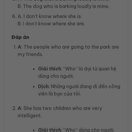
B. The dog who is barking loudly is mine.
A. I don’t know where she is.
B. I don’t know where she are.
Đáp án
A
: The people who are going to the park are
my friends.
Giải thích
: “Who” là đại từ quan hệ
dùng cho người.
Dịch
: Những người đang đi đến công
viên là bạn của tôi.
A
: She has two children who are very
intelligent.
Giải thích
: “Who” dùng cho người.