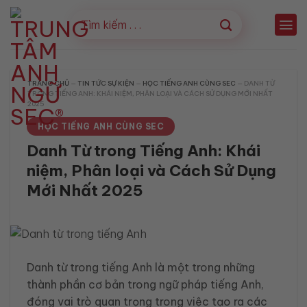
Bỏ
qua
nội
dung
TRANG CHỦ
—
TIN TỨC SỰ KIỆN
—
HỌC TIẾNG ANH CÙNG SEC
—
DANH TỪ
TRONG TIẾNG ANH: KHÁI NIỆM, PHÂN LOẠI VÀ CÁCH SỬ DỤNG MỚI NHẤT
2025
HỌC TIẾNG ANH CÙNG SEC
Danh Từ trong Tiếng Anh: Khái
niệm, Phân loại và Cách Sử Dụng
Mới Nhất 2025
Danh từ trong tiếng Anh là một trong những
thành phần cơ bản trong ngữ pháp tiếng Anh,
đóng vai trò quan trọng trong việc tạo ra các