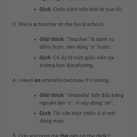
Dịch
: Cuốn sách trên bàn là của tôi.
She is
a
teacher at the local school.
Giải thích
: “Teacher” là danh từ
đếm được, nên dùng “a” trước.
Dịch
: Cô ấy là một giáo viên tại
trường học địa phương.
I need
an
umbrella because it’s raining.
Giải thích
: “Umbrella” bắt đầu bằng
nguyên âm “u”, vì vậy dùng “an”.
Dịch
: Tôi cần một chiếc ô vì trời
đang mưa.
Can you pass me
the
pen on the desk?